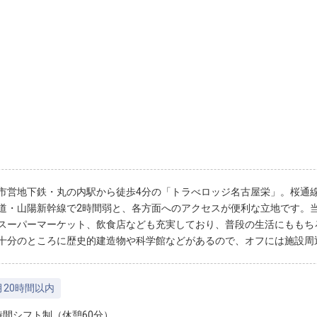
市営地下鉄・丸の内駅から徒歩4分の「トラべロッジ名古屋栄」。桜通線
道・山陽新幹線で2時間弱と、各方面へのアクセスが便利な立地です。
スーパーマーケット、飲食店なども充実しており、普段の生活にももち
十分のところに歴史的建造物や科学館などがあるので、オフには施設周
月20時間以内
時間シフト制（休憩60分）