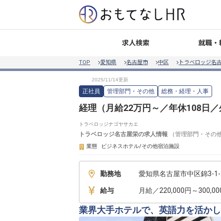
就職・
求人検索
TOP
愛知県
名古屋市
中区
トラベロッジ名
正社員
管理部門・その他
総務・経理・人事
経理（月給22万円～／年休108日
トラベロッジナゴヤサカエ
トラベロッジ名古屋栄
の求人情報
（
管理部門・その
業態
ビジネスホテル/その他宿泊施設
勤務地
愛知県名古屋市中区錦3-1-
給与
月給／220,000円～300,0
業界大手ホテルで、英語力を活かし