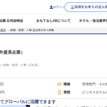
採用をお考えの法人
ログイン
転職 合同説明会
おもてなしHRについて
ホテル・宿泊業界
古屋栄
総務・経理・人事/正社員の求人詳細
／外資系企業）
他
/
総務・経理・人事
/
正社員
）
22
職種
管理部門・その他
00円
業態
ビジネスホテル
てグローバルに活躍できます