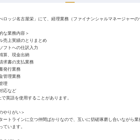
べロッジ名古屋栄」にて、経理業務（ファイナンシャルマネージャーの
的な業務内容＞
ル売上実績のとりまとめ
ソフトへの仕訳入力
精算、現金出納
請求書の支払業務
書発行業務
金管理業務
管理
対応など
上で英語を使用することがあります。
のやりがい＞
タートラインに立つ仲間ばかりなので、互いに切磋琢磨し合いながら業
っています。