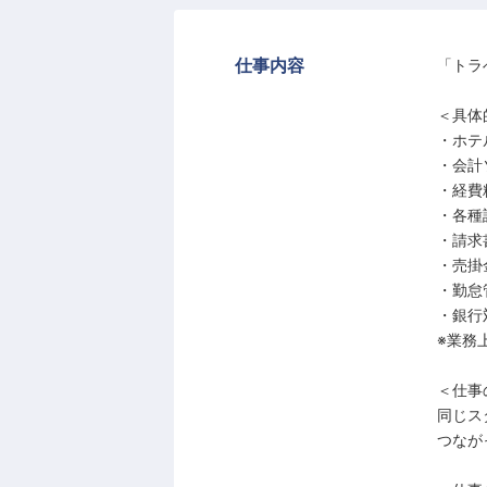
仕事内容
「トラ
＜具体
・ホテ
・会計
・経費
・各種
・請求
・売掛
・勤怠
・銀行
※業務
＜仕事
同じス
つなが