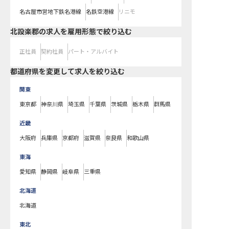
名古屋市営地下鉄名港線
名鉄空港線
リニモ
北設楽郡の求人を雇用形態で絞り込む
正社員
契約社員
パート・アルバイト
都道府県を変更して求人を絞り込む
関東
東京都
神奈川県
埼玉県
千葉県
茨城県
栃木県
群馬県
近畿
大阪府
兵庫県
京都府
滋賀県
奈良県
和歌山県
東海
愛知県
静岡県
岐阜県
三重県
北海道
北海道
東北