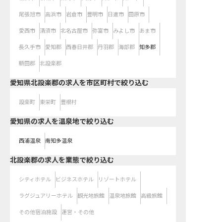
尾張旭市
高浜市
岩倉市
豊明市
日進市
田原市
愛西市
清須市
北名古屋市
弥富市
みよし市
あま市
長久手市
愛知郡
西春日井郡
丹羽郡
海部郡
知多郡
額田郡
北設楽郡
愛知県北設楽郡の求人を市区町村で絞り込む
設楽町
東栄町
豊根村
愛知県の求人を温泉地で絞り込む
西浦温泉
南知多温泉
北設楽郡の求人を業態で絞り込む
シティホテル
ビジネスホテル
リゾートホテル
ラグジュアリーホテル
観光地旅館
温泉地旅館
高級旅館
その他宿泊施設
運営・その他