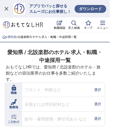
アプリでパッと探せる
ダウンロード
スムーズにお仕事探し！
ログイン
求人検索
転職相談
キープ
メニュー
求人・施設を探す
愛知県
北設楽郡のホテル 求人・転職・中途採用一覧
キープした求人
愛知県 / 北設楽郡のホテル 求人・転職・
中途採用一覧
就職・転職 合同説明会
おもてなしHRでは、愛知県 / 北設楽郡のホテル・旅
館などの宿泊業界のお仕事を多数ご紹介いたしま
おもてなしHRについて
す。
ご利用の流れ
フロント・料飲など
選択
職種
よくある質問
全国または市区町村など
選択
勤務地
ホテル・宿泊業界情報コラム
給与・雇用形態・寮社宅あり など
選択
こだわり