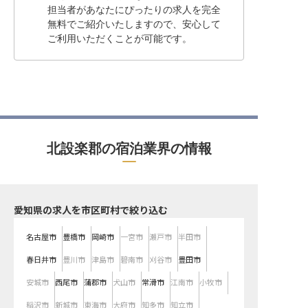
担当者があなたにぴったりの求人を完全
無料でご紹介いたしますので、安心して
ご利用いただくことが可能です。
北設楽郡の宿泊業界の情報
愛知県の求人を市区町村で絞り込む
名古屋市
豊橋市
岡崎市
一宮市
瀬戸市
半田市
春日井市
豊川市
津島市
碧南市
刈谷市
豊田市
安城市
西尾市
蒲郡市
犬山市
常滑市
江南市
小牧市
稲沢市
新城市
東海市
大府市
知多市
知立市