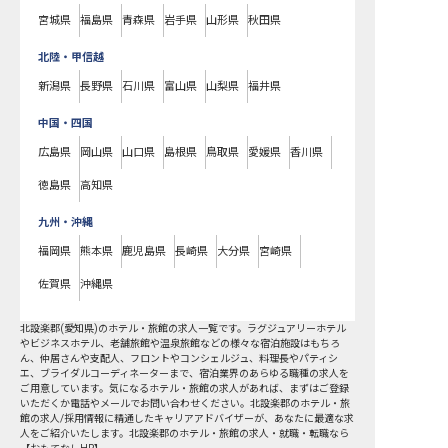
宮城県
福島県
青森県
岩手県
山形県
秋田県
北陸・甲信越
新潟県
長野県
石川県
富山県
山梨県
福井県
中国・四国
広島県
岡山県
山口県
島根県
鳥取県
愛媛県
香川県
徳島県
高知県
九州・沖縄
福岡県
熊本県
鹿児島県
長崎県
大分県
宮崎県
佐賀県
沖縄県
北設楽郡
(
愛知県
)のホテル・旅館の求人一覧です。ラグジュアリーホテル
やビジネスホテル、老舗旅館や温泉旅館などの様々な宿泊施設はもちろ
ん、仲居さんや支配人、フロントやコンシェルジュ、料理長やパティシ
エ、ブライダルコーディネーターまで、宿泊業界のあらゆる職種の求人を
ご用意しています。気になるホテル・旅館の求人があれば、まずはご登録
いただくか電話やメールでお問い合わせください。北設楽郡のホテル・旅
館の求人/採用情報に精通したキャリアアドバイザーが、あなたに最適な求
人をご紹介いたします。北設楽郡のホテル・旅館の求人・就職・転職なら