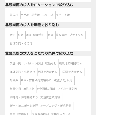
北設楽郡の求人をロケーションで絞り込む
温泉地
市街地
観光地
スキー場
リゾート地
北設楽郡の求人を職種で絞り込む
宿泊
料飲
調理（調理師）
客室
施設管理
ブライダル
管理部門・その他
北設楽郡の求人をこだわり条件で絞り込む
学歴不問
U・Iターン歓迎
転勤なし
残業月20時間以内
海外勤務・出張あり
英語を活かせる
中国語を活かせる
外資系
産休・育休取得実績あり
駅徒歩5分以内
年間休日120日以上
完全週休2日制
マイカー通勤可
寮社宅・住宅補助あり
交通費全額支給
新卒・第二新卒も歓迎
オープニング・新規開業
中抜け勤務なし
未経験者歓迎
資格を活かせる