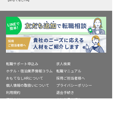
【おもてなしHR】
転職サポート申込み
求人検索
ホテル・宿泊業界情報コラム
転職マニュアル
おもてなしHRについて
採用ご担当者様へ
個人情報の取扱いについて
プライバシーポリシー
利用規約
退会手続き
運営会社
宿泊業界用語集
商標について
サイトマップ
北設楽郡の求人を紹介してもらう
公式コミュニティ