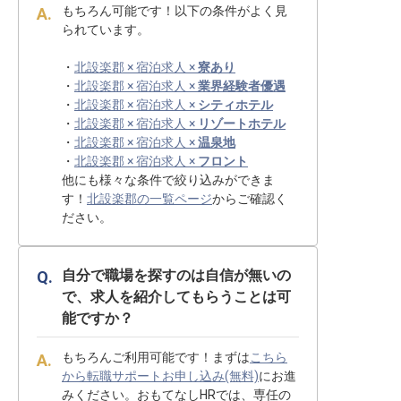
もちろん可能です！以下の条件がよく見
られています。
・
北設楽郡 × 宿泊求人 ×
寮あり
・
北設楽郡 × 宿泊求人 ×
業界経験者優遇
・
北設楽郡 × 宿泊求人 ×
シティホテル
・
北設楽郡 × 宿泊求人 ×
リゾートホテル
・
北設楽郡 × 宿泊求人 ×
温泉地
・
北設楽郡 × 宿泊求人 ×
フロント
他にも様々な条件で絞り込みができま
す！
北設楽郡の一覧ページ
からご確認く
ださい。
自分で職場を探すのは自信が無いの
で、求人を紹介してもらうことは可
能ですか？
もちろんご利用可能です！まずは
こちら
から転職サポートお申し込み(無料)
にお進
みください。おもてなしHRでは、専任の