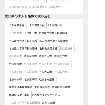
実務経験者優遇
普通自動車免許
調理師免許
愛知県
の求人を路線で絞り込む
ＪＲ中央本線
ＪＲ東海道本線
ＪＲ関西本線
ＪＲ武豊線
ＪＲ飯田線
名古屋市営地下鉄東山線
名古屋市営地下鉄名城線
名古屋市営地下鉄鶴舞線
名古屋市営地下鉄桜通線
名鉄名古屋本線
名鉄豊川線
名鉄西尾線
名鉄蒲郡線
名鉄三河線
名鉄豊田線
名鉄常滑線
名鉄築港線
名鉄河和線
名鉄知多新線
名鉄津島線
名鉄尾西線
名鉄犬山線
名鉄広見線
名鉄小牧線
名鉄瀬戸線
近鉄名古屋線
東海交通事業城北線
愛知環状鉄道
豊橋鉄道渥美線
豊橋鉄道東田本線
名古屋ガイドウェイバス
名古屋市営地下鉄上飯田線
あおなみ線