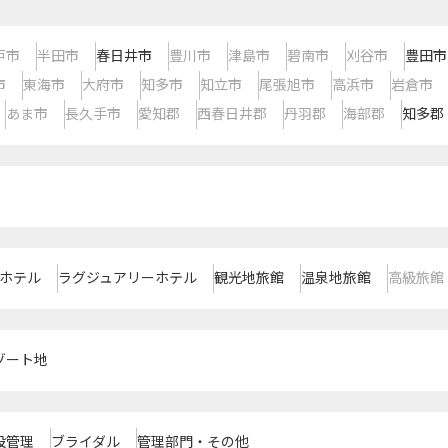
戸市
半田市
春日井市
豊川市
津島市
碧南市
刈谷市
豊田市
市
東海市
大府市
知多市
知立市
尾張旭市
高浜市
岩倉市
あま市
長久手市
愛知郡
西春日井郡
丹羽郡
海部郡
知多郡
ホテル
ラグジュアリーホテル
観光地旅館
温泉地旅館
高級旅館
ゾート地
設管理
ブライダル
管理部門・その他