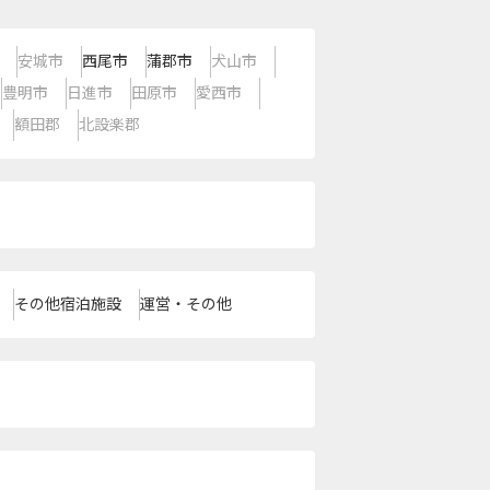
安城市
西尾市
蒲郡市
犬山市
豊明市
日進市
田原市
愛西市
額田郡
北設楽郡
その他宿泊施設
運営・その他