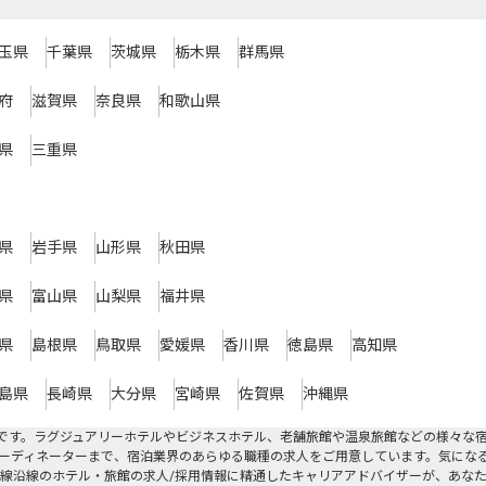
玉県
千葉県
茨城県
栃木県
群馬県
府
滋賀県
奈良県
和歌山県
県
三重県
県
岩手県
山形県
秋田県
県
富山県
山梨県
福井県
県
島根県
鳥取県
愛媛県
香川県
徳島県
高知県
島県
長崎県
大分県
宮崎県
佐賀県
沖縄県
です。ラグジュアリーホテルやビジネスホテル、老舗旅館や温泉旅館などの様々な
ーディネーターまで、宿泊業界のあらゆる職種の求人をご用意しています。気にな
線沿線のホテル・旅館の求人/採用情報に精通したキャリアアドバイザーが、あな