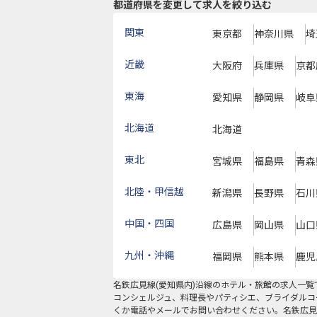
都道府県を変更して求人を絞り込む
関東
東京都
神奈川県
埼
近畿
大阪府
兵庫県
京都
東海
愛知県
静岡県
岐阜
北海道
北海道
東北
宮城県
福島県
青森
北陸・甲信越
新潟県
長野県
石川
中国・四国
広島県
岡山県
山口
九州・沖縄
福岡県
熊本県
鹿児
名鉄広見線(愛知県内)沿線
のホテル・旅館の求人一覧
コンシェルジュ、料理長やパティシエ、ブライダルコ
くか電話やメールでお問い合わせください。名鉄広見