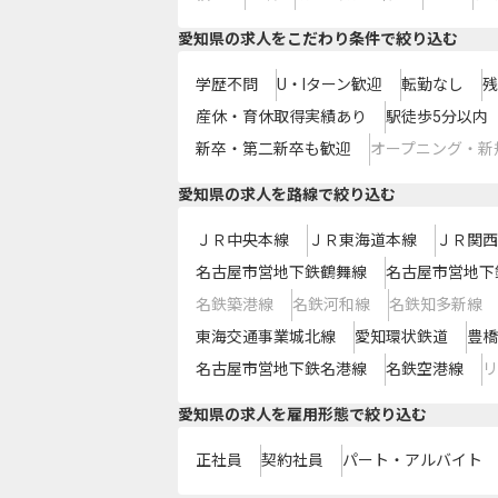
愛知県の求人をこだわり条件で絞り込む
学歴不問
U・Iターン歓迎
転勤なし
残
産休・育休取得実績あり
駅徒歩5分以内
新卒・第二新卒も歓迎
オープニング・新
愛知県
の求人を路線で絞り込む
ＪＲ中央本線
ＪＲ東海道本線
ＪＲ関西
名古屋市営地下鉄鶴舞線
名古屋市営地下
名鉄築港線
名鉄河和線
名鉄知多新線
東海交通事業城北線
愛知環状鉄道
豊橋
名古屋市営地下鉄名港線
名鉄空港線
リ
愛知県の求人を雇用形態で絞り込む
正社員
契約社員
パート・アルバイト