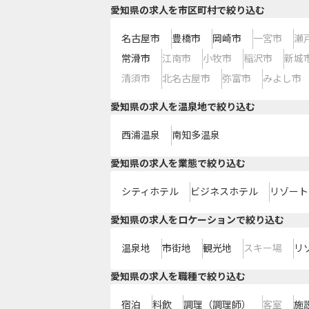
愛知県の求人を市区町村で絞り込む
名古屋市
豊橋市
岡崎市
一宮市
瀬
常滑市
江南市
小牧市
稲沢市
新城
清須市
北名古屋市
弥富市
みよし市
愛知県の求人を温泉地で絞り込む
西浦温泉
南知多温泉
愛知県の求人を業態で絞り込む
シティホテル
ビジネスホテル
リゾート
愛知県の求人をロケーションで絞り込む
温泉地
市街地
観光地
スキー場
リ
愛知県の求人を職種で絞り込む
宿泊
料飲
調理（調理師）
客室
施