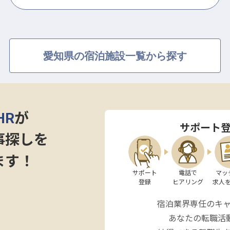
愛知県の宿泊施設一覧から探す
HR
が
サポート
事探しを
ます！
サポート

電話で

マッ
登録
ヒアリング
求人
宿泊業界専任のキ
あなたの転職活