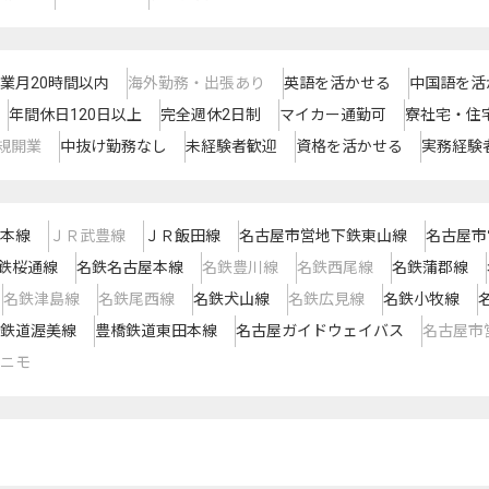
業月20時間以内
海外勤務・出張あり
英語を活かせる
中国語を活
年間休日120日以上
完全週休2日制
マイカー通勤可
寮社宅・住
規開業
中抜け勤務なし
未経験者歓迎
資格を活かせる
実務経験
本線
ＪＲ武豊線
ＪＲ飯田線
名古屋市営地下鉄東山線
名古屋市
鉄桜通線
名鉄名古屋本線
名鉄豊川線
名鉄西尾線
名鉄蒲郡線
名鉄津島線
名鉄尾西線
名鉄犬山線
名鉄広見線
名鉄小牧線
鉄道渥美線
豊橋鉄道東田本線
名古屋ガイドウェイバス
名古屋市
ニモ