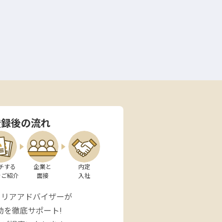
登録後の流れ
チする

企業と

内定

をご紹介
面接
入社
ャリアアドバイザーが
動を徹底サポート!