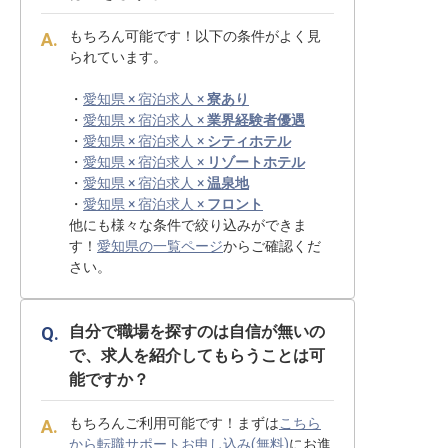
もちろん可能です！以下の条件がよく見
られています。
・
愛知県 × 宿泊求人 ×
寮あり
・
愛知県 × 宿泊求人 ×
業界経験者優遇
・
愛知県 × 宿泊求人 ×
シティホテル
・
愛知県 × 宿泊求人 ×
リゾートホテル
・
愛知県 × 宿泊求人 ×
温泉地
・
愛知県 × 宿泊求人 ×
フロント
他にも様々な条件で絞り込みができま
す！
愛知県の一覧ページ
からご確認くだ
さい。
自分で職場を探すのは自信が無いの
で、求人を紹介してもらうことは可
能ですか？
もちろんご利用可能です！まずは
こちら
から転職サポートお申し込み(無料)
にお進