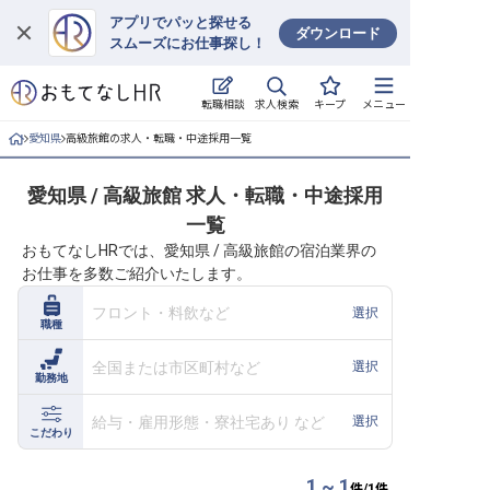
アプリでパッと探せる
ダウンロード
スムーズにお仕事探し！
ログイン
求人検索
転職相談
キープ
メニュー
求人・施設を探す
愛知県
高級旅館の求人・転職・中途採用一覧
キープした求人
愛知県 / 高級旅館 求人・転職・中途採用
一覧
就職・転職 合同説明会
おもてなしHRでは、愛知県 / 高級旅館の宿泊業界の
お仕事を多数ご紹介いたします。
おもてなしHRについて
フロント・料飲など
選択
職種
ご利用の流れ
全国または市区町村など
選択
勤務地
よくある質問
給与・雇用形態・寮社宅あり など
選択
ホテル・宿泊業界情報コラム
こだわり
1 ~ 1
件/
1
件