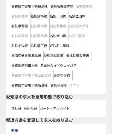
名古屋市営地下鉄桜通線
名鉄名古屋本線
名鉄豊川線
名鉄西尾線
名鉄蒲郡線
名鉄三河線
名鉄豊田線
名鉄常滑線
名鉄築港線
名鉄河和線
名鉄知多新線
名鉄津島線
名鉄尾西線
名鉄犬山線
名鉄広見線
名鉄小牧線
名鉄瀬戸線
近鉄名古屋線
東海交通事業城北線
愛知環状鉄道
豊橋鉄道渥美線
豊橋鉄道東田本線
名古屋ガイドウェイバス
名古屋市営地下鉄上飯田線
あおなみ線
名古屋市営地下鉄名港線
名鉄空港線
リニモ
愛知県の求人を雇用形態で絞り込む
正社員
契約社員
パート・アルバイト
都道府県を変更して求人を絞り込む
関東