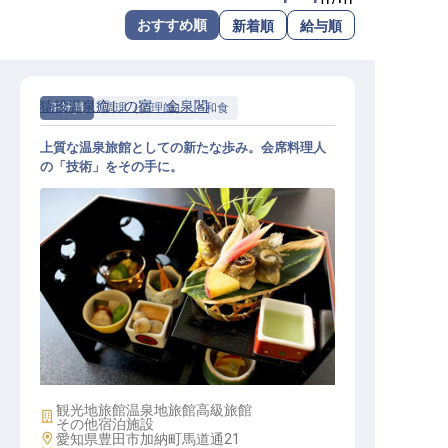
転職サポートに申し込む
おすすめ順
新着順
給与順
無料
採用をお考えの企業様へ
猿投温泉癒しの宿 金泉閣
正社員
調理（調理師）
和食
上質な温泉旅館としての新たな歩み。会席料理人
の「技術」をその手に。
調理スタッフ（月額1万円単身寮）
観光地旅館
温泉地旅館
高級旅館
施設業態
その他宿泊施設
勤務地
愛知県豊田市加納町馬道通21