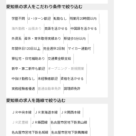
愛知県の求人をこだわり条件で絞り込む
学歴不問
U・Iターン歓迎
転勤なし
残業月20時間以内
海外勤務・出張あり
英語を活かせる
中国語を活かせる
外資系
産休・育休取得実績あり
駅徒歩5分以内
年間休日120日以上
完全週休2日制
マイカー通勤可
寮社宅・住宅補助あり
交通費全額支給
新卒・第二新卒も歓迎
オープニング・新規開業
中抜け勤務なし
未経験者歓迎
資格を活かせる
実務経験者優遇
普通自動車免許
調理師免許
愛知県
の求人を路線で絞り込む
ＪＲ中央本線
ＪＲ東海道本線
ＪＲ関西本線
ＪＲ武豊線
ＪＲ飯田線
名古屋市営地下鉄東山線
名古屋市営地下鉄名城線
名古屋市営地下鉄鶴舞線