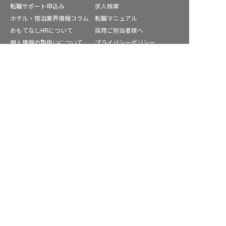
転職サポート申込み
求人検索
ホテル・宿泊業界情報コラム
転職マニュアル
おもてなしHRについて
採用ご担当者様へ
個人情報の取扱いについて
プライバシーポリシー
利用規約
退会手続き
愛知県の求人を紹介してもらう
運営会社
宿泊業界用語集
商標について
サイトマップ
公式コミュニティ
株式会社ネクストビート運営サービス
保育業界の求職者様向けサービス
保育士バンク！ - 日本最大級。保育士・幼稚園教諭向け転職支
援サイト
保育士バンク！新卒 - 保育士・幼稚園教諭を目指す「学生向
け」就職活動情報サイト