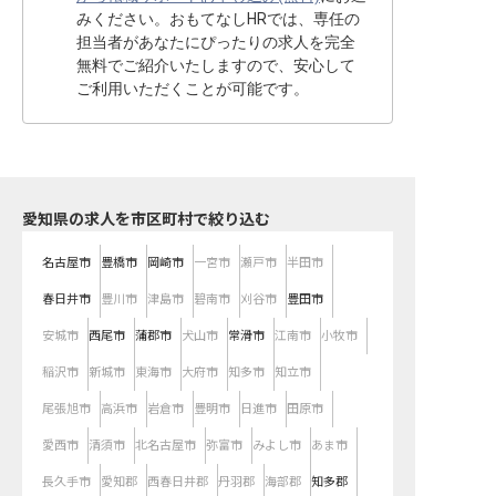
みください。おもてなしHRでは、専任の
担当者があなたにぴったりの求人を完全
無料でご紹介いたしますので、安心して
ご利用いただくことが可能です。
愛知県の求人を市区町村で絞り込む
名古屋市
豊橋市
岡崎市
一宮市
瀬戸市
半田市
春日井市
豊川市
津島市
碧南市
刈谷市
豊田市
安城市
西尾市
蒲郡市
犬山市
常滑市
江南市
小牧市
稲沢市
新城市
東海市
大府市
知多市
知立市
尾張旭市
高浜市
岩倉市
豊明市
日進市
田原市
愛西市
清須市
北名古屋市
弥富市
みよし市
あま市
長久手市
愛知郡
西春日井郡
丹羽郡
海部郡
知多郡