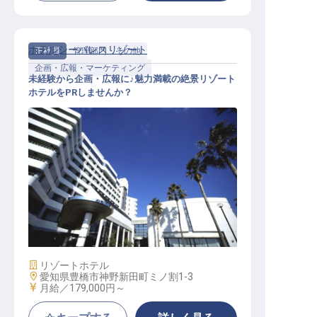
ホテルシーパレスリゾート
正社員
管理部門・その他
企画・広報・マーケティング
未経験から企画・広報に♪魅力満載の絶景リゾート
ホテルをPRしませんか？
企画担当係│月8日～9日休み／家族
手当／残業月平均10H／単身寮完備
施設業態
リゾートホテル
勤務地
愛知県豊橋市神野新田町ミノ割1-3
給与
月給／179,000円～