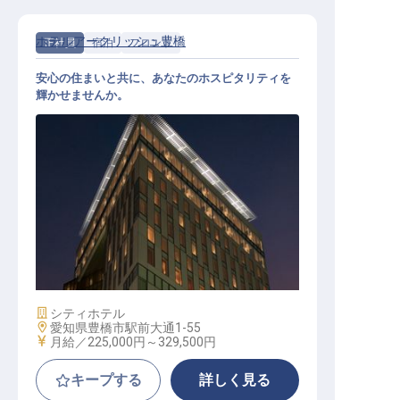
ホテルアークリッシュ豊橋
正社員
宿泊
フロント
安心の住まいと共に、あなたのホスピタリティを
輝かせませんか。
フロント
施設業態
シティホテル
勤務地
愛知県豊橋市駅前大通1-55
給与
月給／225,000円～
329,500円
キープする
詳しく見る