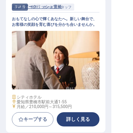
ホテルアークリッシュ豊橋
正社員
宿泊
サービススタッフ
おもてなしの心で輝くあなたへ。新しい舞台で、
お客様の笑顔を育む喜びを分かち合いませんか。
宿泊部門 一般スタッフ 正社員
施設業態
シティホテル
勤務地
愛知県豊橋市駅前大通1-55
給与
月給／210,000円～
315,500円
キープする
詳しく見る