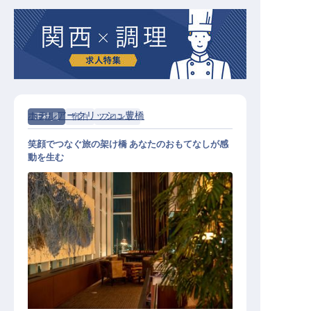
ホテルアークリッシュ豊橋
正社員
宿泊
フロント
笑顔でつなぐ旅の架け橋 あなたのおもてなしが感
動を生む
フロントスタッフ