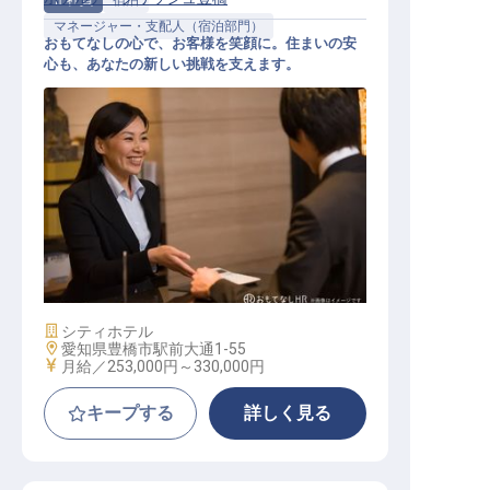
正社員
宿泊
マネージャー・支配人（宿泊部門）
おもてなしの心で、お客様を笑顔に。住まいの安
心も、あなたの新しい挑戦を支えます。
宿泊部門マネージャー候補
施設業態
シティホテル
勤務地
愛知県豊橋市駅前大通1-55
給与
月給／253,000円～
330,000円
キープする
詳しく見る