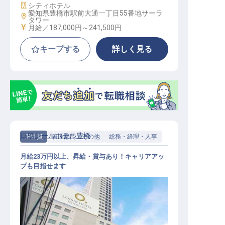
施設業態
シティホテル
愛知県豊橋市駅前大通一丁目55番地サーラ
勤務地
タワー
給与
月給／187,000円～
241,500円
キープする
詳しく見る
ロワジールホテル豊橋
正社員
管理部門・その他
総務・経理・人事
月給23万円以上、昇給・賞与あり！キャリアアッ
プも目指せます