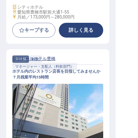
施設業態
シティホテル
勤務地
愛知県豊橋市駅前大通1-55
給与
月給／173,000円～
280,000円
キープする
詳しく見る
ロワジールホテル豊橋
正社員
料飲
マネージャー・支配人（料飲部門）
ホテル内のレストラン店長を目指してみませんか
？月残業平均15時間
レストランサービス・店長候補