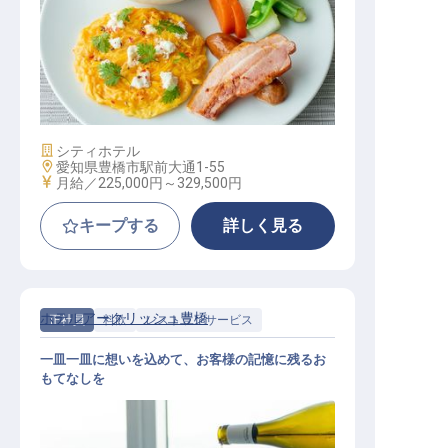
レストランのサービススタッフ
施設業態
シティホテル
勤務地
愛知県豊橋市駅前大通1-55
給与
月給／225,000円～
329,500円
キープする
詳しく見る
ホテルアークリッシュ豊橋
正社員
料飲
レストランサービス
一皿一皿に想いを込めて、お客様の記憶に残るお
もてなしを