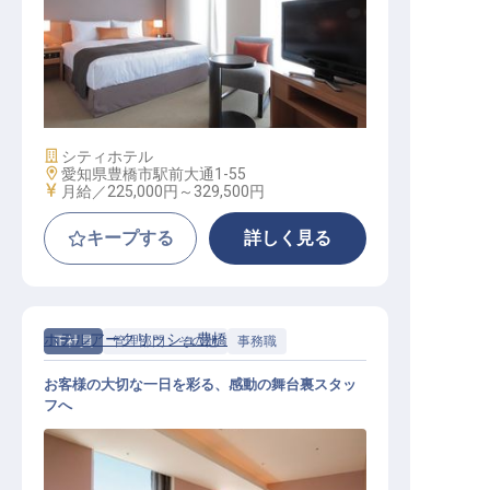
宴会場を活用した法人向け提案営業
施設業態
シティホテル
勤務地
愛知県豊橋市駅前大通1-55
給与
月給／225,000円～
329,500円
キープする
詳しく見る
ホテルアークリッシュ豊橋
正社員
管理部門・その他
事務職
お客様の大切な一日を彩る、感動の舞台裏スタッ
フへ