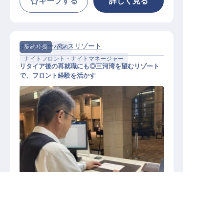
キープする
詳しく見る
ホテルシーパレスリゾート
契約社員
宿泊
ナイトフロント・ナイトマネージャー
リタイア後の再就職にも◎三河湾を望むリゾート
で、フロント経験を活かす
ナイトフロント│月8日～9日休み／
残業5H～10H／単身寮完備
豊橋市の求人を紹介してもらう
施設業態
リゾートホテル
勤務地
愛知県豊橋市神野新田町ミノ割1-3
給与
月給／230,000円～