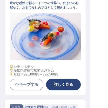
豊かな感性で彩るスイーツの世界へ。住まいの心
配なく、おもてなしのプロとして輝きましょう。
パティシエ
施設業態
シティホテル
勤務地
愛知県豊橋市駅前大通1-55
給与
月給／225,000円～
329,500円
キープする
詳しく見る
ロワジールホテル豊橋
正社員
管理部門・その他
総務・経理・人事