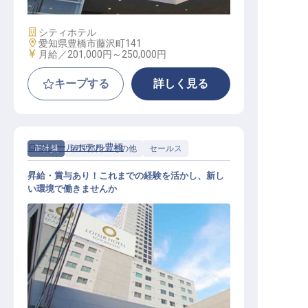
施設業態
シティホテル
勤務地
愛知県豊橋市藤沢町141
給与
月給／201,000円～
250,000円
キープする
詳しく見る
ロワジールホテル豊橋
正社員
管理部門・その他
セールス
昇給・賞与あり！これまでの経験を活かし、新し
い環境で働きませんか
営業