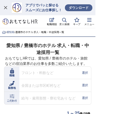
アプリでパッと探せる
ダウンロード
スムーズにお仕事探し！
ログイン
求人検索
転職相談
キープ
メニュー
求人・施設を探す
愛知県
豊橋市のホテル 求人・転職・中途採用一覧
キープした求人
愛知県 / 豊橋市のホテル 求人・転職・中
途採用一覧
就職・転職 合同説明会
おもてなしHRでは、愛知県 / 豊橋市のホテル・旅館
などの宿泊業界のお仕事を多数ご紹介いたします。
おもてなしHRについて
フロント・料飲など
選択
職種
ご利用の流れ
全国または市区町村など
選択
勤務地
よくある質問
給与・雇用形態・寮社宅あり など
選択
ホテル・宿泊業界情報コラム
こだわり
1 ~ 25
件/
25
件