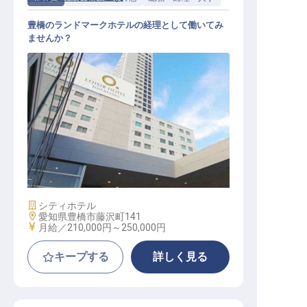
豊橋のランドマークホテルの経理として働いてみ
ませんか？
経理
施設業態
シティホテル
勤務地
愛知県豊橋市藤沢町141
給与
月給／210,000円～
250,000円
キープする
詳しく見る