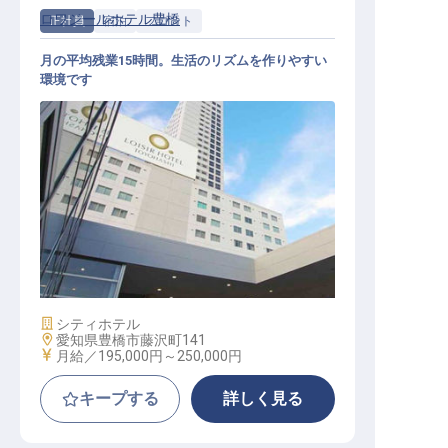
ロワジールホテル豊橋
正社員
宿泊
フロント
月の平均残業15時間。生活のリズムを作りやすい
環境です
フロント
施設業態
シティホテル
勤務地
愛知県豊橋市藤沢町141
給与
月給／195,000円～
250,000円
キープする
詳しく見る