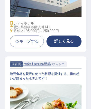
中華料理・調理師
施設業態
シティホテル
勤務地
愛知県豊橋市藤沢町141
給与
月給／195,000円～
250,000円
キープする
詳しく見る
ホテルアークリッシュ豊橋
正社員
調理（調理師）
パティシエ
地元食材を贅沢に使った料理を提供する、街の想
いが詰まったホテルです！