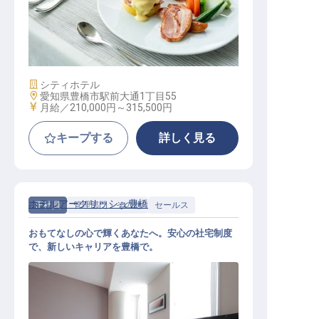
パティシエ
施設業態
シティホテル
勤務地
愛知県豊橋市駅前大通1丁目55
給与
月給／210,000円～
315,500円
キープする
詳しく見る
ホテルアークリッシュ豊橋
正社員
管理部門・その他
セールス
おもてなしの心で輝くあなたへ。安心の社宅制度
で、新しいキャリアを豊橋で。