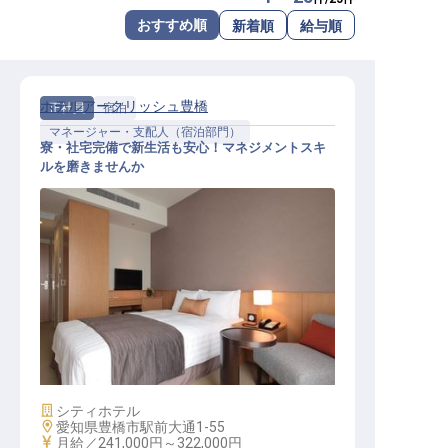
転職サポートに申し込む
おすすめ順
新着順
給与順
無料
採用をお考えの企業様へ
ホテルアークリッシュ豊橋
正社員
宿泊
マネージャー・支配人（宿泊部門）
寮・社宅完備で新生活も安心！マネジメントスキ
ルを磨きませんか
宿泊部門マネージャー候補
施設業態
シティホテル
勤務地
愛知県豊橋市駅前大通1-55
給与
月給／241,000円～
322,000円