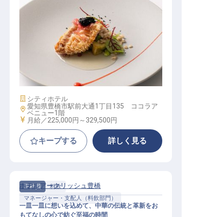
中華キッチンスタッフ
施設業態
シティホテル
愛知県豊橋市駅前大通1丁目135 ココラア
勤務地
ベニュー1階
給与
月給／225,000円～
329,500円
キープする
詳しく見る
ホテルアークリッシュ豊橋
正社員
料飲
マネージャー・支配人（料飲部門）
一皿一皿に想いを込めて、中華の伝統と革新をお
もてなしの心で紡ぐ至福の時間