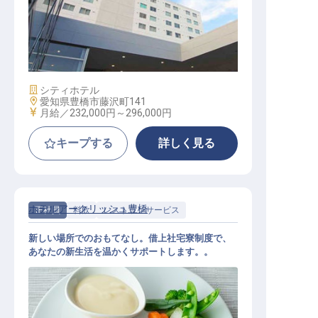
人事
施設業態
シティホテル
勤務地
愛知県豊橋市藤沢町141
給与
月給／232,000円～
296,000円
キープする
詳しく見る
ホテルアークリッシュ豊橋
正社員
料飲
レストランサービス
新しい場所でのおもてなし。借上社宅寮制度で、
あなたの新生活を温かくサポートします。。