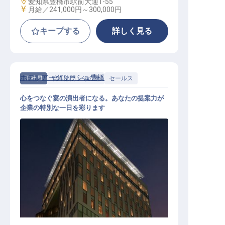
勤務地
愛知県豊橋市駅前大通1-55
給与
月給／241,000円～
300,000円
キープする
詳しく見る
ホテルアークリッシュ豊橋
正社員
管理部門・その他
セールス
心をつなぐ宴の演出者になる。あなたの提案力が
企業の特別な一日を彩ります
法人向け宴会セールス