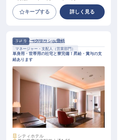
キープする
詳しく見る
ホテルアークリッシュ豊橋
正社員
管理部門・その他
マネージャー・支配人（営業部門）
単身用・世帯用の社宅と寮完備！昇給・賞与の支
給あります
法人向け宴会セールス（マネージャ
ー候補）
施設業態
シティホテル