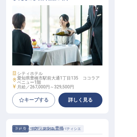
中華レストランサービス（マネージ
ャー候補）
施設業態
シティホテル
愛知県豊橋市駅前大通1丁目135 ココラア
勤務地
ベニュー1階
給与
月給／267,000円～
329,500円
キープする
詳しく見る
ホテルアークリッシュ豊橋
正社員
調理（調理師）
パティシエ