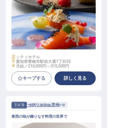
ホテル内洋食キッチンスタッフ
施設業態
シティホテル
勤務地
愛知県豊橋市駅前大通1丁目55
給与
月給／210,000円～
315,500円
キープする
詳しく見る
ホテルアークリッシュ豊橋
正社員
調理（調理師）
中華
東西の味が織りなす料理の世界で