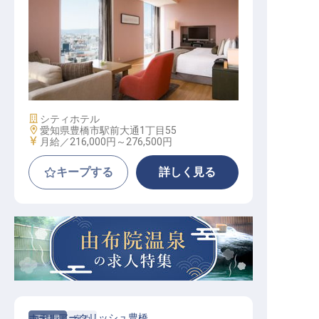
宴会・会議などホテルイベントに関
する営業事務
施設業態
シティホテル
勤務地
愛知県豊橋市駅前大通1丁目55
給与
月給／216,000円～
276,500円
キープする
詳しく見る
ホテルアークリッシュ豊橋