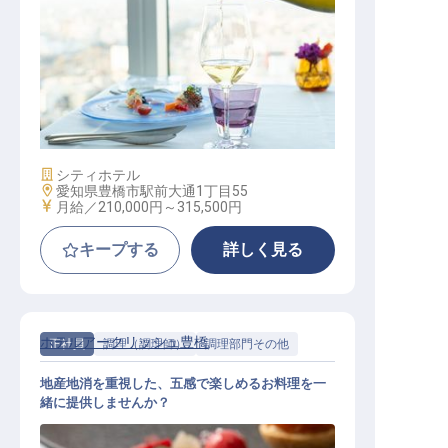
レストランサービススタッフ
施設業態
シティホテル
勤務地
愛知県豊橋市駅前大通1丁目55
給与
月給／210,000円～
315,500円
キープする
詳しく見る
ホテルアークリッシュ豊橋
正社員
調理（調理師）
調理部門その他
地産地消を重視した、五感で楽しめるお料理を一
緒に提供しませんか？