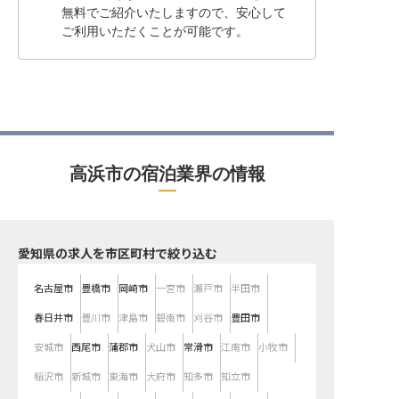
無料でご紹介いたしますので、安心して
ご利用いただくことが可能です。
高浜市の宿泊業界の情報
愛知県の求人を市区町村で絞り込む
名古屋市
豊橋市
岡崎市
一宮市
瀬戸市
半田市
春日井市
豊川市
津島市
碧南市
刈谷市
豊田市
安城市
西尾市
蒲郡市
犬山市
常滑市
江南市
小牧市
稲沢市
新城市
東海市
大府市
知多市
知立市