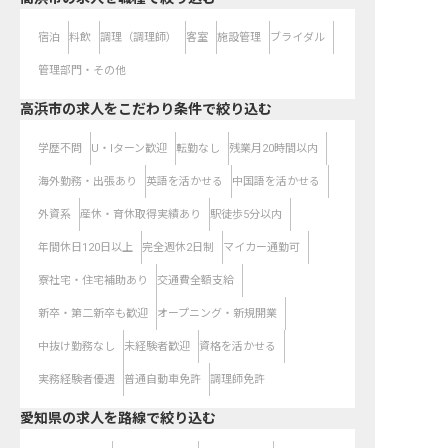
宿泊
料飲
調理（調理師）
客室
施設管理
ブライダル
管理部門・その他
高浜市の求人をこだわり条件で絞り込む
学歴不問
U・Iターン歓迎
転勤なし
残業月20時間以内
海外勤務・出張あり
英語を活かせる
中国語を活かせる
外資系
産休・育休取得実績あり
駅徒歩5分以内
年間休日120日以上
完全週休2日制
マイカー通勤可
寮社宅・住宅補助あり
交通費全額支給
新卒・第二新卒も歓迎
オープニング・新規開業
中抜け勤務なし
未経験者歓迎
資格を活かせる
実務経験者優遇
普通自動車免許
調理師免許
愛知県
の求人を路線で絞り込む