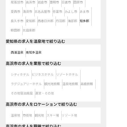
尾張旭市
高浜市
岩倉市
豊明市
日進市
田原市
愛西市
清須市
北名古屋市
弥富市
みよし市
あま市
長久手市
愛知郡
西春日井郡
丹羽郡
海部郡
知多郡
額田郡
北設楽郡
愛知県の求人を温泉地で絞り込む
西浦温泉
南知多温泉
高浜市の求人を業態で絞り込む
シティホテル
ビジネスホテル
リゾートホテル
ラグジュアリーホテル
観光地旅館
温泉地旅館
高級旅館
その他宿泊施設
運営・その他
高浜市の求人をロケーションで絞り込む
温泉地
市街地
観光地
スキー場
リゾート地
高浜市の求人を職種で絞り込む