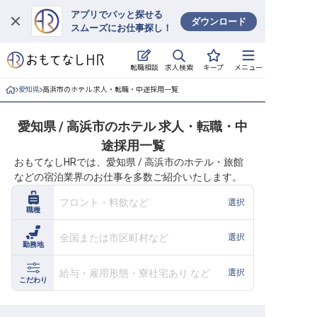
アプリでパッと探せる
ダウンロード
スムーズにお仕事探し！
ログイン
求人検索
転職相談
キープ
メニュー
求人・施設を探す
愛知県
高浜市のホテル 求人・転職・中途採用一覧
キープした求人
愛知県 / 高浜市のホテル 求人・転職・中
途採用一覧
就職・転職 合同説明会
おもてなしHRでは、愛知県 / 高浜市のホテル・旅館
などの宿泊業界のお仕事を多数ご紹介いたします。
おもてなしHRについて
フロント・料飲など
選択
職種
ご利用の流れ
全国または市区町村など
選択
勤務地
よくある質問
給与・雇用形態・寮社宅あり など
選択
ホテル・宿泊業界情報コラム
こだわり