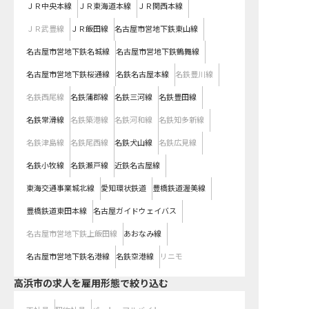
ＪＲ中央本線
ＪＲ東海道本線
ＪＲ関西本線
ＪＲ武豊線
ＪＲ飯田線
名古屋市営地下鉄東山線
名古屋市営地下鉄名城線
名古屋市営地下鉄鶴舞線
名古屋市営地下鉄桜通線
名鉄名古屋本線
名鉄豊川線
名鉄西尾線
名鉄蒲郡線
名鉄三河線
名鉄豊田線
名鉄常滑線
名鉄築港線
名鉄河和線
名鉄知多新線
名鉄津島線
名鉄尾西線
名鉄犬山線
名鉄広見線
名鉄小牧線
名鉄瀬戸線
近鉄名古屋線
東海交通事業城北線
愛知環状鉄道
豊橋鉄道渥美線
豊橋鉄道東田本線
名古屋ガイドウェイバス
名古屋市営地下鉄上飯田線
あおなみ線
名古屋市営地下鉄名港線
名鉄空港線
リニモ
高浜市の求人を雇用形態で絞り込む