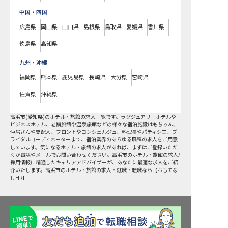
中国・四国
広島県
岡山県
山口県
島根県
鳥取県
愛媛県
香川県
徳島県
高知県
九州・沖縄
福岡県
熊本県
鹿児島県
長崎県
大分県
宮崎県
佐賀県
沖縄県
高浜市
(
愛知県
)のホテル・旅館の求人一覧です。ラグジュアリーホテルや
ビジネスホテル、老舗旅館や温泉旅館などの様々な宿泊施設はもちろん、
仲居さんや支配人、フロントやコンシェルジュ、料理長やパティシエ、ブ
ライダルコーディネーターまで、宿泊業界のあらゆる職種の求人をご用意
しています。気になるホテル・旅館の求人があれば、まずはご登録いただ
くか電話やメールでお問い合わせください。高浜市のホテル・旅館の求人/
採用情報に精通したキャリアアドバイザーが、あなたに最適な求人をご紹
介いたします。高浜市のホテル・旅館の求人・就職・転職なら【おもてな
しHR】