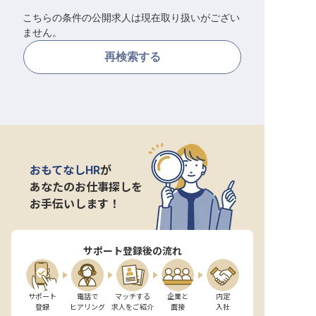
こちらの条件の公開求人は現在取り扱いがござい
転職サポートに申し込む
無料
ません。
再検索する
採用をお考えの企業様へ
おもてなしHR
が
あなたのお仕事探しを
お手伝いします！
サポート登録後の流れ
サポート

電話で

マッチする

企業と

内定

登録
ヒアリング
求人をご紹介
面接
入社