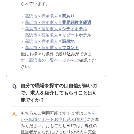
られています。
・
高浜市 × 宿泊求人 ×
寮あり
・
高浜市 × 宿泊求人 ×
業界経験者優遇
・
高浜市 × 宿泊求人 ×
シティホテル
・
高浜市 × 宿泊求人 ×
リゾートホテル
・
高浜市 × 宿泊求人 ×
温泉地
・
高浜市 × 宿泊求人 ×
フロント
他にも様々な条件で絞り込みができま
す！
高浜市の一覧ページ
からご確認くだ
さい。
自分で職場を探すのは自信が無いの
で、求人を紹介してもらうことは可
能ですか？
もちろんご利用可能です！まずは
こちら
から転職サポートお申し込み(無料)
にお進
みください。おもてなしHRでは、専任の
担当者があなたにぴったりの求人を完全