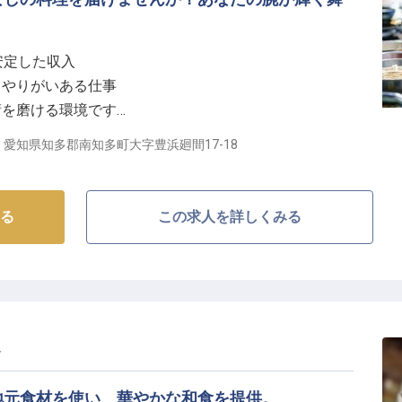
様の滞在シーンをトータルでサポートします。
居心地の良い空間づくりのために、日々の業務の中で
円で安定した収入
ビススタイルを磨くことができます。
、やりがいある仕事
寄り添って指導しますので、一歩ずつ着実におもてなし
術を磨ける環境です
ています。
、社会保険も完備
愛知県知多郡南知多町大字豊浜廻間17-18
なしの料理を】
込めたお料理を提供しませんか。
る
この求人を詳しくみる
め、お客様に最高の笑顔をお届けすることを大切にして
、お客様の「美味しかった」という喜びの声や、食べ残
時、何物にも代えがたい充実感と達成感を味わえるでし
人
あなたの手で創造してください。
地元食材を使い、華やかな和食を提供。
キャリアを築く】