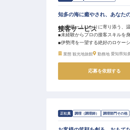
知多の海に癒やされ、あなた
■お客様一人ひとりに寄り添う、
接客サービス
■未経験からプロの接客スキルを
■伊勢湾を一望する絶好のロケー
■チームワークを大切にするアッ
愛知県知
業態
観光地旅館
勤務地
ーー【伊勢湾の絶景と美食、そし
応募を依頼する
「すず屋海游亭」は、美しい海と
くのお客様に愛されています。
私たちが何より大切にしているの
型通りのサービスだけでなく、お
なしを届ける。あなたの細やかな
求人情報：
花乃丸
の
調理部門その他
/
正社員
調理（調理師）
調理部門その他
ーー【「気づき」を大切に、一歩
当館の接客サービスの仕事は、ホ
お客様の笑顔を創る、おもて