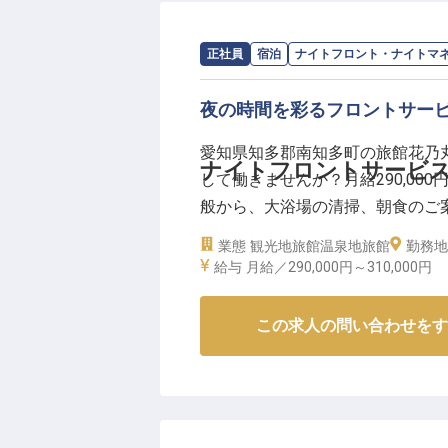
求人情報：
花乃丸
の
ナイトフロント・
正社員
宿泊
ナイトフロント・ナイトマ
夜の時間を彩るフロントサー
愛知県知多郡南知多町の旅館花乃
ナイトフロントサービ
して働きませんか？月給290,000
般から、大浴場の清掃、朝食のご
をサポートします。あなたの笑顔
業態
観光地旅館
温泉地旅館
勤務地
※2024年10月09日時点の情報です
給与
月給／290,000円～
310,000円
この求人の問い合わせをす