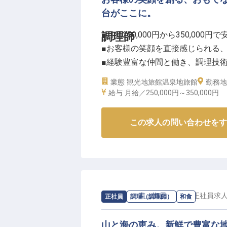
お出迎えからお見送りまで、お客
台がここに。
現場での経験を積みながら、より
■月給250,000円から350,000
調理師
PDCAを実践し、自分なりのサー
■お客様の笑顔を直接感じられる
未経験の方でも、先輩スタッフが
■経験豊富な仲間と働き、調理技
のプロへと成長できる環境が整っ
■シフト制でプライベートも充実
※2026年6月1日時点の情報です
業態
観光地旅館
温泉地旅館
勤務地
給与
月給／250,000円～
350,000円
ーー【お客様の心に残る、おもて
お客様の旅の思い出を彩る、心を
この求人の問い合わせをす
当施設では、一皿一皿に真心を込
います。
あなたが丹精込めて作った料理が
しのないお皿となって返ってくる
ょう。
求人情報：
粛・海風
の
和食
/
正社員
求
正社員
調理（調理師）
和食
お客様の心に残るおもてなしを、
山と海の恵み。新鮮で豊富な
ーー【技術を磨き、未来へ繋がる