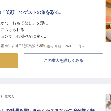
の「笑顔」でゲストの旅を彩る。
温かな「おもてなし」を形に
身につけられる
ションで、心穏やかに働く
トホームな職場で、自分らしく成長
多郡南知多町日間賀島浪太35
給与
月給／240,000円～
て「また来たい」を創るおもてなし】
この求人を詳しくみる
夕景、そして知多の豊かな海の幸を愉しむ宿として、多
は、お客様が安心感を得られるような温かな接客です。
客様のふとした一言や表情に気づき、心を込めたおもて
配慮が、お客様の旅を一生の思い出に変えていきます。
正社員
求人
先を行くおもてなしのプロへ】
テルの印象を決める「顔」となる重要な役割です。
なしの料理を届けませんか？あなたの腕が輝く舞