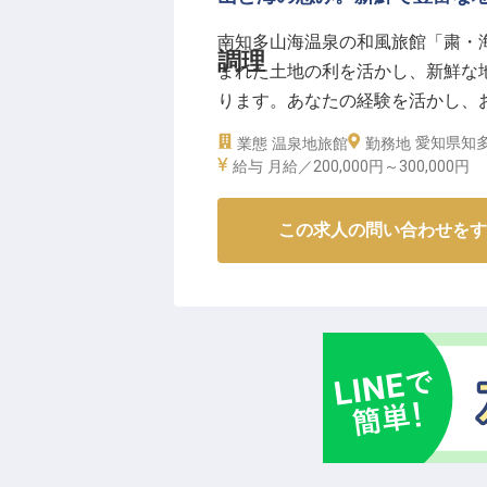
経験豊富な調理師や板前が多数在
南知多山海温泉の和風旅館「粛・
を習得し、さらに高めていくこと
調理
まれた土地の利を活かし、新鮮な
仕込みから調理まで、幅広い業務
ります。あなたの経験を活かし、
幅も大きく広がっていくでしょう
から。能力、成果により30万円以
愛知県知多
業態
温泉地旅館
新しい技術や知識を積極的に学び
勤務地
いをお探しの方は紹介も可能です。
給与
月給／200,000円～
300,000円
理人としてのキャリアを築いてい
年8月17日時点の情報です。
※2026年03月06日時点の情報です
この求人の問い合わせをす