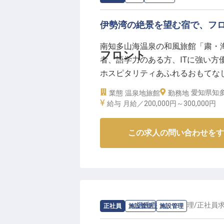
伊勢湾の絶景を望む宿で、フ
南知多山海温泉の和風旅館「粛・
フロント
者、語学力のある方、ITに強い
ホスピタリティあふれるおもてな
成果により30万円以上をご用意し
愛知県知多
業態
温泉地旅館
勤務地
をお探しの方は紹介も可能です。伊
給与
月給／200,000円～
300,000円
年8月17日時点の情報です。
この求人の問い合わせをす
求人情報：
源氏香
の
施設管理
/
正社員
正社員
施設管理
施設管理