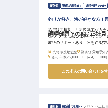
求人情報：
松新
の
調理部門その他
/
正
正社員
調理（調理師）
調理部門その他
釣りが好き、海が好きな方！
給与は年棒制、月給換算で23万
調理部門その他 / 正社員
様の思い出に残る仕事をしてみま
取得のサポートあり！魚を釣る技
が主人の民宿「松新」は、海釣り
愛知県知多
業態
観光地旅館
勤務地
した活け魚料理・とらふぐ料理な
給与
年俸／2,800,000円～
4,000,000
2022年3月3日時点の情報です
この求人の問い合わせをす
求人情報：
粛・海風
の
フロント
/
正社
正社員
宿泊
フロント