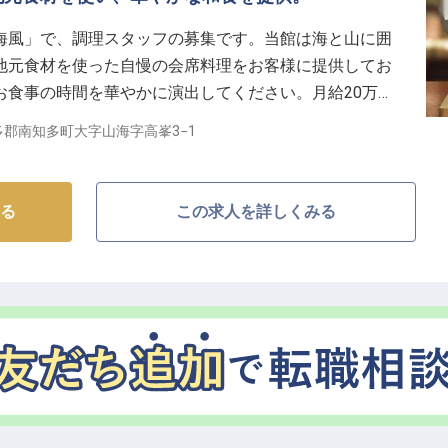
籍する当施設では、日々の業務を通じて確かな調理技術
海風」で、調理スタッフの募集です。当館は海と山に囲
ができます。
地元食材を使った自慢の会席料理をお客様に提供してお
に携わる中で、あなたのスキルは着実に向上し、仕事の
お食事の時間を華やかに演出してください。月給20万円
。
上をご用意。年2回の賞与、住宅手当の支給あり。住ま
郡南知多町大字山海字高峯3−1
、自身の成長を実感しながら、お客様に感動を与える料
伊勢湾の絶景を望む宿で一緒に働きませんか？※2023
ける環境です。
る
この求人を詳しくみる