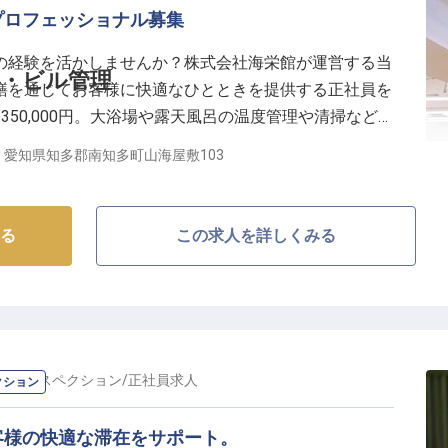
プロフェッショナル募集
の経験を活かしませんか？株式会社海栄館が運営する当
・ビル管理
繕を通じてお客様に快適なひとときを提供する正社員を
～350,000円。大浴場や露天風呂の温度管理や清掃など、
良い空間を創り上げましょう。経験者のあなたの力を、
愛知県知多郡南知多町山海屋敷103
日時点の情報です
る
この求人を詳しくみる
・インスペクション
/
正社員
求人
クション
客様の快適な滞在をサポート。