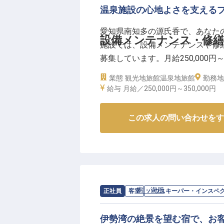
温泉施設の心地よさを支える
愛知県南知多の源氏香で、あなた
設備メンテナンス・修繕
施設では、設備メンテナンスや修
募集しています。月給250,000円
日々の業務を大切に、一緒により
業態
観光地旅館
温泉地旅館
勤務地
私たちと共に。※2024年10月09
給与
月給／250,000円～
350,000円
この求人の問い合わせをす
求人情報：
粛・海風
の
ハウスキーパー
正社員
客室
ハウスキーパー・インスペ
伊勢湾の絶景を望む宿で、お