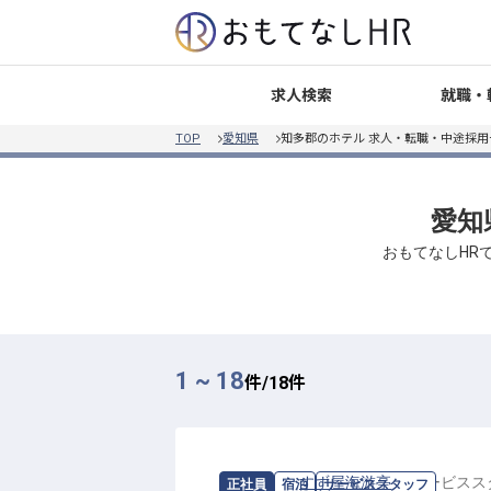
就職・
求人検索
TOP
愛知県
知多郡のホテル 求人・転職・中途採用
愛知
おもてなしHR
1 ~ 18
件/
18
件
求人情報：
すず屋海游亭
の
サービスス
正社員
宿泊
サービススタッフ