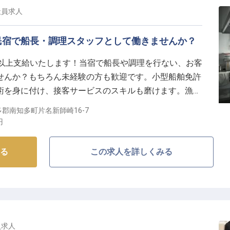
社員
求人
民宿で船長・調理スタッフとして働きませんか？
円以上支給いたします！当宿で船長や調理を行ない、お客
せんか？もちろん未経験の方も歓迎です。小型船舶免許
術を身に付け、接客サービスのスキルも磨けます。漁師
や船上BBQも楽しめる宿です。食事は地場の魚介を使用
郡南知多町片名新師崎16-7
ど海鮮料理でおもてなしをしています。※この求人は
円
る
この求人を詳しくみる
員
求人