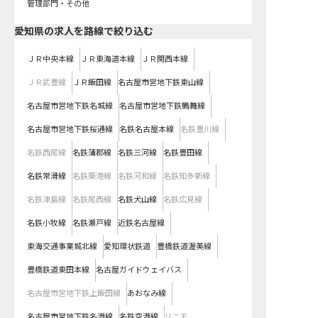
管理部門・その他
愛知県
の求人を路線で絞り込む
ＪＲ中央本線
ＪＲ東海道本線
ＪＲ関西本線
ＪＲ武豊線
ＪＲ飯田線
名古屋市営地下鉄東山線
名古屋市営地下鉄名城線
名古屋市営地下鉄鶴舞線
名古屋市営地下鉄桜通線
名鉄名古屋本線
名鉄豊川線
名鉄西尾線
名鉄蒲郡線
名鉄三河線
名鉄豊田線
名鉄常滑線
名鉄築港線
名鉄河和線
名鉄知多新線
名鉄津島線
名鉄尾西線
名鉄犬山線
名鉄広見線
名鉄小牧線
名鉄瀬戸線
近鉄名古屋線
東海交通事業城北線
愛知環状鉄道
豊橋鉄道渥美線
豊橋鉄道東田本線
名古屋ガイドウェイバス
名古屋市営地下鉄上飯田線
あおなみ線
名古屋市営地下鉄名港線
名鉄空港線
リニモ