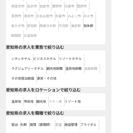
尾張旭市
高浜市
岩倉市
豊明市
日進市
田原市
愛西市
清須市
北名古屋市
弥富市
みよし市
あま市
長久手市
愛知郡
西春日井郡
丹羽郡
海部郡
知多郡
額田郡
北設楽郡
愛知県の求人を業態で絞り込む
シティホテル
ビジネスホテル
リゾートホテル
ラグジュアリーホテル
観光地旅館
温泉地旅館
高級旅館
その他宿泊施設
運営・その他
愛知県の求人をロケーションで絞り込む
温泉地
市街地
観光地
スキー場
リゾート地
愛知県の求人を職種で絞り込む
宿泊
料飲
調理（調理師）
客室
施設管理
ブライダル