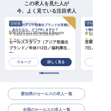
この求人を見た人が
今、よく見ている注目求人
正社員
セールス
正社員
ヒルトンのアジア初進出ブランドが京都に
ホテル施設をどん
。あなたなら、どうPRしますか？
う地域をもっと盛
ROKU KYOTO, LXR Hotels & Resorts
ホテルフジタ福
京都府京都市北区衣笠鏡石町44-1
福井県福井市大手3
月給／200,000円～
月給／200,00
セールススタッフ（アジア初進出
営業スタッフ（
ブランド／年休112日／福利厚生充
7日／残業月平
実）
詳しく見る
キープ
愛知県のセールスの求人一覧
全国のセールスの求人一覧