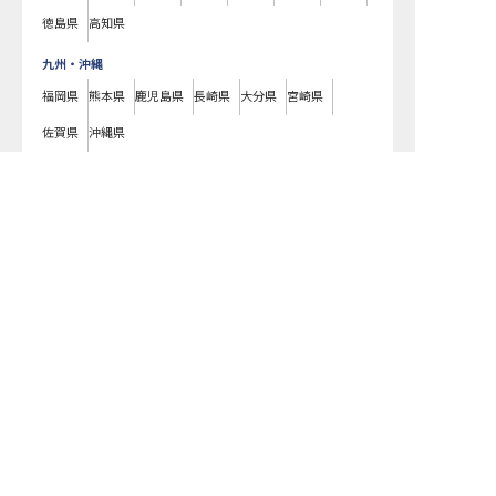
徳島県
高知県
九州・沖縄
福岡県
熊本県
鹿児島県
長崎県
大分県
宮崎県
佐賀県
沖縄県
ホテルアークリッシュ豊橋で募集している求人の詳細ページです。おもて
なしHRではホテルアークリッシュ豊橋の募集情報に精通したキャリアアド
バイザーが、求人情報や転職活動をサポートします。愛知県でホテル・旅
館の求人・転職情報をお探しの方にピッタリです。ビジネスホテルや温泉
旅館など
豊橋市
で気になるホテル・旅館の求人があれば、電話やメールで
お問い合わせください。ホテル・旅館の求人・就職・転職なら【おもてな
しHR】
おもてなしHR
が
あなたのお仕事探しを
お手伝いします！