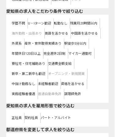
愛知県の求人をこだわり条件で絞り込む
学歴不問
U・Iターン歓迎
転勤なし
残業月20時間以内
海外勤務・出張あり
英語を活かせる
中国語を活かせる
外資系
産休・育休取得実績あり
駅徒歩5分以内
年間休日120日以上
完全週休2日制
マイカー通勤可
寮社宅・住宅補助あり
交通費全額支給
新卒・第二新卒も歓迎
オープニング・新規開業
中抜け勤務なし
未経験者歓迎
資格を活かせる
実務経験者優遇
普通自動車免許
調理師免許
愛知県の求人を雇用形態で絞り込む
正社員
契約社員
パート・アルバイト
都道府県を変更して求人を絞り込む