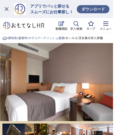
アプリでパッと探せる
ダウンロード
スムーズにお仕事探し！
ログイン
求人検索
転職相談
キープ
メニュー
求人・施設を探す
愛知県
豊橋市
ホテルアークリッシュ豊橋
セールス/正社員の求人詳細
キープした求人
就職・転職 合同説明会
おもてなしHRについて
ご利用の流れ
よくある質問
ホテル・宿泊業界情報コラム