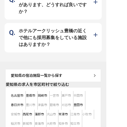
があります、どうすれば良いです
か？
ホテルアークリッシュ豊橋の近く
で他にも採用募集をしている施設
はありますか？
愛知県
の宿泊施設一覧から探す
愛知県の求人を市区町村で絞り込む
名古屋市
豊橋市
岡崎市
一宮市
瀬戸市
半田市
春日井市
豊川市
津島市
碧南市
刈谷市
豊田市
安城市
西尾市
蒲郡市
犬山市
常滑市
江南市
小牧市
稲沢市
新城市
東海市
大府市
知多市
知立市