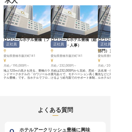
求人
いきます。 一つひとつの手配がお
てなしを追求します。名古屋の地
行やレイアウトのプラン
客様の笑顔に繋がる喜びを感じなが
で、お客様の心に残る体験を創造す
で、お客様の想いを形に
ら、一流の接客スキルを実践で身に
る喜びを感じられるでしょう。 あ
いをお願いします。お客
つけ、お客様の記憶に残る素晴らし
なたの提案が、お客様の笑顔に繋が
感動を間近で感じられる
い一日を共に創り上げていきましょ
ります。 ーー【働きやすさと成長
のあるお仕事です。あな
う。 ーー【あなたの成長を支え
を支える環境】 月給230,000円に加
タリティで、最高の思い
る、充実した職場環境】 当施設で
え、通勤手当も支給され、安定した
ませんか。 ーー【成長を支える充
は、お客様へのおもてなしの心を大
生活をサポートします。 年間休日
実した環境とキャリアパス
切にしながら、働くスタッフ一人ひ
110日、月平均残業10時間程度と、
テルでは、従業員一人ひ
とりの成長も応援しています。 宴
プライベートも大切にできる環境で
して長く働けるよう、充
会予約業務を通じて、多岐にわたる
す。社会保険完備はもちろん、有給
を整えています。社会保
ロワジールホテル豊橋
（
フ
ロワジールホテル豊橋
（
総
ロワジールホテル
業務に携わることで、着実にスキル
休暇や育児休暇も取得可能。 名古
ちろんのこと、従業員食
正社員
正社員
正社員
ロント
）
務・経理・人事
）
ネージャー・支配
アップを実感できるでしょう。 月
屋駅からアクセスしやすい立地で、
度、資格取得報奨制度な
給215,100円からのスタートに加
あなたのホテル営業経験を存分に発
の成長を多角的にサポー
部門）
）
え、年1回の昇給と年2回の賞与
揮し、さらなるキャリアアップを目
制で月9日のお休みが取
で、あなたの頑張りをしっかりと評
愛知県豊橋市藤沢町141
指せる職場です。 ※2025年11月17
愛知県豊橋市藤沢町141
ライベートも大切にしな
愛知県豊橋市藤沢町141
価します。 月8日以上の休日や社会
日時点の情報です
す。ホテル業のご経験を
保険完備など、安心して長く働ける
方、日常英会話スキルを
月給／195,000円～
月給／232,000円～
月給／201,000円～
環境を整え、あなたのキャリアをサ
は優遇いたします。私た
ポートいたします。 ※2026年03月
お客様へ最高のおもてな
地上120ｍの高さを誇る、豊橋のラ
月給は232,000円から支給、昇給・
浜名湖・伊良湖・蒲郡の
26日時点の情報です
自身のキャリアを築いて
ンドマークホテルの「ロワジールホ
賞与ありで、モチベーション高く働
光などに利用されている
う。
テル豊橋」です。当ホテルでフロン
けるよう給与面でのサポート体制を
ルホテル豊橋」。当ホテ
トスタッフの募集をいたします。主
整えております！あなたには、人事
候補のレストランサービ
にチェックイン・チェックアウト業
をはじめ、総務などの幅広い業務を
として働いてみませんか
務、ロビーアテンダントなどを行な
お任せいたします。人事業務は自身
ル内レストランの和洋中
っていただきます。ホテルフロント
が採用した従業員の成長を見守りな
インチャージ業務をお任
の経験とPCスキルがあれば問題ご
がら働けることがやりがいの一つ。
す。必須スキルとしてPC
ざいません。また宿泊予約経験のあ
観察眼に優れている方や人に興味が
きれば問題ありません。H
る方、大型免許取得されている方、
ある方にぴったりのお仕事です。専
定2級以上の方、テーブ
バス運転経験のある方は歓迎です。
門職や管理職を目指したい方も、経
師の資格をお持ちの方は
よくある質問
またマネージャーへのキャリアアッ
験に応じてキャリアアップが可能で
月の休み8日で生活のリ
プもあります。※2023年4月20日時
す。※この求人は2023年7月10日時
やすいです。※2023年4
点の情報です。
点の情報です
の情報です。
ホテルアークリッシュ豊橋に興味