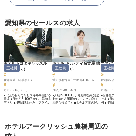
愛知県のセールスの求人
ホテルトヨタキャッスル
ホテルJALシティ名古屋 錦
エスパシオナゴヤ
正社員
正社員
正社員
（
セールス
）
（
セールス
）
ル
（
セールス
愛知県豊田市喜多町2-160
愛知県名古屋市中区錦1-16-36
愛知県名古屋市西区樋の口町
月給／215,100円～
月給／230,000円～
月給／180,000円～
■一流のおもてなしスキルを磨ける
■月給230,000円、通勤手当も別途
■お客様の特別な一日を
環境 ■月給215,100円から、昇給賞
支給 ■名古屋駅からアクセス良好、
です ■月給180,000円から4
与あり ■月8日以上休み、プライベ
通勤も快適です ■ホテル営業の経験
円 ■月9日休みでプライ
ートも充実 ■お客様の特別な日を彩
を活かし、キャリアアップ ■年間休
実 ■充実の福利厚生で長
るやりがい ーー【お客様の心に残
日110日、残業少なめでプライベー
働けます ーー【お客様の心に残る
る一日を創造するおもてなし】 お
トも充実 ーー【お客様との絆を深
おもてなしを追求する】 
客様の大切な記念日や特別な集い
めるおもてなしの営業】 ホテルの
シオナゴヤキャッスル」
を、最高の形で演出する宴会予約の
営業職として、お客様に寄り添い、
にとって忘れられない特
お仕事です。 お電話やメール、直
ホテルアークリッシュ豊橋周辺の
最高の滞在を提案するお仕事です。
演出することを使命とし
接お越しになるお客様との丁寧な対
国内エージェントや法人のお客様と
宴会セールスとして、法
話を通じて、ご要望を細やかに伺
の関係構築を通じて、ホテルの魅力
スタマーの皆様へ、イベ
い、心温まるおもてなしを形にして
を伝え、お客様の期待を超えるおも
会、展示会などの企画提