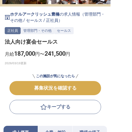
転職サポートに申し込む
無料
ホテルアークリッシュ豊橋
の求人情報（
管理部門・
その他
/
セールス
/
正社員
）
採用をお考えの企業様へ
正社員
管理部門・その他
セールス
法人向け宴会セールス
187,000
241,500
月給
円〜
円
この施設が気になったら
募集状況を確認する
キープする