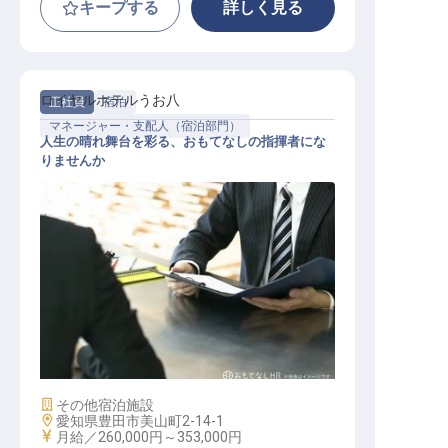
キープする
詳しく見る
ロイヤルホテルうお八
正社員
宿泊
マネージャー・支配人（宿泊部門）
人生の晴れ舞台を彩る、おもてなしの指揮者にな
りませんか
ホテルバンケット・宴会マネージャ
ー
施設業態
その他宿泊施設
勤務地
愛知県豊田市美山町2-14-1
給与
月給／260,000円～
353,000円