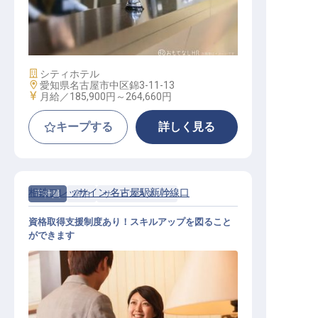
フロントスタッフ
施設業態
シティホテル
勤務地
愛知県名古屋市中区錦3-11-13
給与
月給／185,900円～
264,660円
キープする
詳しく見る
相鉄フレッサイン 名古屋駅新幹線口
正社員
宿泊
サービススタッフ
資格取得支援制度あり！スキルアップを図ること
ができます