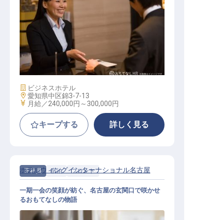
フロントマネージャー候補
施設業態
ビジネスホテル
勤務地
愛知県中区錦3-7-13
給与
月給／240,000円～
300,000円
キープする
詳しく見る
ホテルウィングインターナショナル名古屋
正社員
宿泊
フロント
一期一会の笑顔が紡ぐ、名古屋の玄関口で咲かせ
るおもてなしの物語