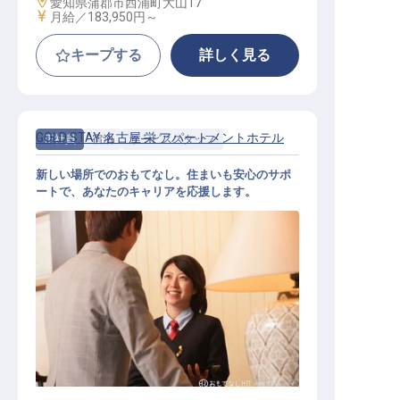
勤務地
愛知県蒲郡市西浦町大山17
給与
月給／183,950円～
キープする
詳しく見る
GOLD STAY 名古屋 栄 アパートメントホテル
正社員
宿泊
サービススタッフ
新しい場所でのおもてなし。住まいも安心のサポ
ートで、あなたのキャリアを応援します。
宿泊運営全般