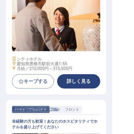
宿泊部門 一般スタッフ 正社員
施設業態
シティホテル
勤務地
愛知県豊橋市駅前大通1-55
給与
月給／210,000円～
315,500円
キープする
詳しく見る
豊田プレステージホテル
パート・アルバイト
宿泊
フロント
未経験の方も歓迎！あなたのホスピタリティでホ
テルを盛り上げてください