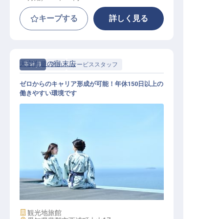
キープする
詳しく見る
天空海遊の宿 末広
正社員
宿泊
サービススタッフ
ゼロからのキャリア形成が可能！年休150日以上の
働きやすい環境です
接客部門業務
施設業態
観光地旅館