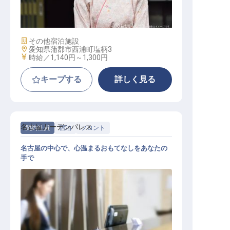
接客係
施設業態
その他宿泊施設
勤務地
愛知県蒲郡市西浦町塩柄3
給与
時給／1,140円～
1,300円
キープする
詳しく見る
名古屋ガーデンパレス
契約社員
宿泊
フロント
名古屋の中心で、心温まるおもてなしをあなたの
手で