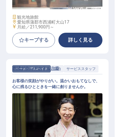
施設業態
観光地旅館
勤務地
愛知県蒲郡市西浦町大山17
給与
月給／211,900円～
キープする
詳しく見る
西浦グランドホテル吉慶
パート・アルバイト
宿泊
サービススタッフ
お客様の笑顔がやりがい。温かいおもてなしで、
心に残るひとときを一緒に創りませんか。