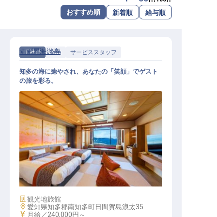
転職サポートに申し込む
おすすめ順
新着順
給与順
無料
採用をお考えの企業様へ
すず屋海游亭
正社員
宿泊
サービススタッフ
知多の海に癒やされ、あなたの「笑顔」でゲスト
の旅を彩る。
接客サービス
施設業態
観光地旅館
勤務地
愛知県知多郡南知多町日間賀島浪太35
給与
月給／240,000円～