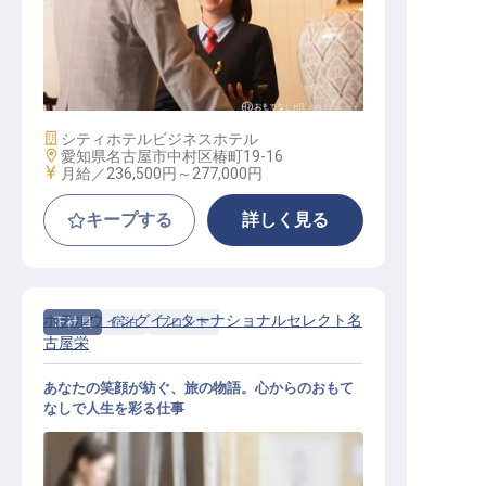
総合職（ホテル運営業務）
施設業態
シティホテル
ビジネスホテル
勤務地
愛知県名古屋市中村区椿町19-16
給与
月給／236,500円～
277,000円
キープする
詳しく見る
ホテルウィングインターナショナルセレクト名
正社員
宿泊
フロント
古屋栄
あなたの笑顔が紡ぐ、旅の物語。心からのおもて
なしで人生を彩る仕事