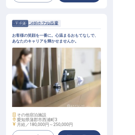
西浦グランドホテル吉慶
正社員
宿泊
フロント
お客様の笑顔を一番に。心温まるおもてなしで、
あなたのキャリアを輝かせませんか。
フロントスタッフ
施設業態
その他宿泊施設
勤務地
愛知県蒲郡市西浦町3
給与
月給／180,000円～
250,000円