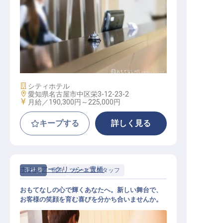
ホテルフロントスタッフ
施設業態
シティホテル
勤務地
愛知県名古屋市中区栄3-12-23-2
給与
月給／190,300円～
225,000円
キープする
詳しく見る
ホテルアークリッシュ豊橋
正社員
宿泊
サービススタッフ
おもてなしの心で輝くあなたへ。新しい舞台で、
お客様の笑顔を育む喜びを分かち合いませんか。