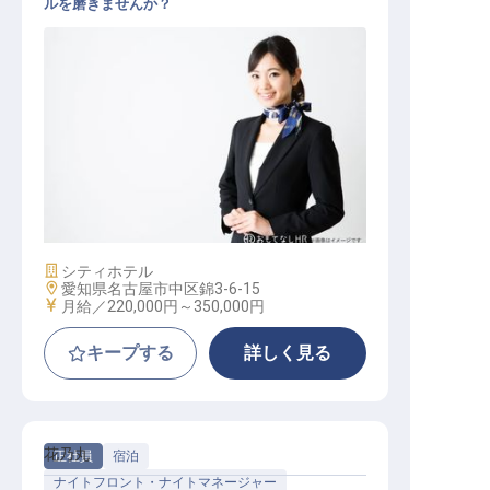
ルを磨きませんか？
ドア・ベル・コンシェルジュ / 正社
員
施設業態
シティホテル
勤務地
愛知県名古屋市中区錦3-6-15
給与
月給／220,000円～
350,000円
キープする
詳しく見る
花乃丸
正社員
宿泊
ナイトフロント・ナイトマネージャー