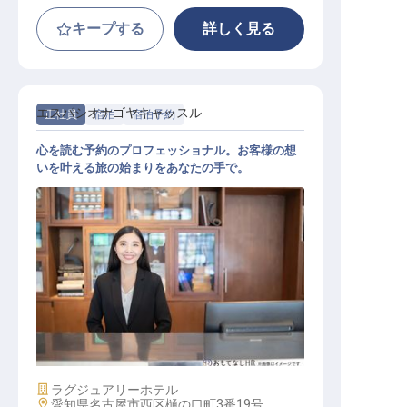
キープする
詳しく見る
エスパシオナゴヤキャッスル
正社員
宿泊
宿泊予約
心を読む予約のプロフェッショナル。お客様の想
いを叶える旅の始まりをあなたの手で。
宿泊予約
施設業態
ラグジュアリーホテル
勤務地
愛知県名古屋市西区樋の口町3番19号