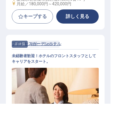
給与
月給／180,000円～
420,000円
キープする
詳しく見る
プリンセスガーデンホテル
正社員
宿泊
フロント
未経験者歓迎！ホテルのフロントスタッフとして
キャリアをスタート。
フロントスタッフ
求人を紹介してもらう