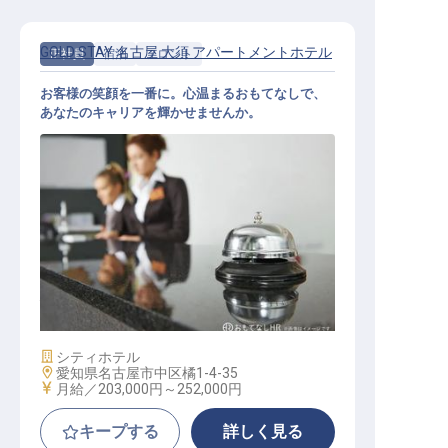
GOLD STAY 名古屋 大須 アパートメントホテル
正社員
宿泊
フロント
お客様の笑顔を一番に。心温まるおもてなしで、
あなたのキャリアを輝かせませんか。
ホテルスタッフ【GOLDSTAY名古屋
大須】
施設業態
シティホテル
勤務地
愛知県名古屋市中区橘1-4-35
給与
月給／203,000円～
252,000円
キープする
詳しく見る