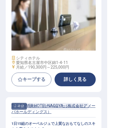
フロント
施設業態
シティホテル
勤務地
愛知県名古屋市中区錦1-4-11
給与
月給／190,300円～
225,000円
キープする
詳しく見る
THE TOWER HOTEL NAGOYA（株式会社アメー
正社員
宿泊
ドア・ベル・コンシェルジュ
バホールディングス）
1日15組のオーベルジュで上質なおもてなしのスキ