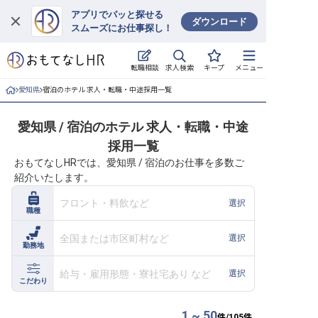
アプリでパッと探せる
ダウンロード
スムーズにお仕事探し！
ログイン
求人検索
転職相談
キープ
メニュー
求人・施設を探す
愛知県
宿泊のホテル 求人・転職・中途採用一覧
キープした求人
愛知県 / 宿泊のホテル 求人・転職・中途
採用一覧
就職・転職 合同説明会
おもてなしHRでは、愛知県 / 宿泊のお仕事を多数ご
紹介いたします。
おもてなしHRについて
フロント・料飲など
選択
職種
ご利用の流れ
全国または市区町村など
選択
勤務地
よくある質問
給与・雇用形態・寮社宅あり など
選択
ホテル・宿泊業界情報コラム
こだわり
1 ~ 50
件/
105
件