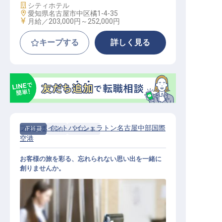
施設業態
シティホテル
勤務地
愛知県名古屋市中区橘1-4-35
給与
月給／203,000円～
252,000円
キープする
詳しく見る
フォーポイントバイシェラトン名古屋中部国際
正社員
宿泊
フロント
空港
お客様の旅を彩る、忘れられない思い出を一緒に
創りませんか。