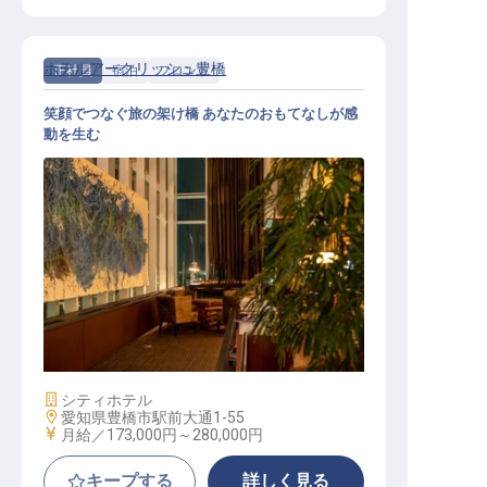
ホテルアークリッシュ豊橋
正社員
宿泊
フロント
笑顔でつなぐ旅の架け橋 あなたのおもてなしが感
動を生む
フロントスタッフ
施設業態
シティホテル
勤務地
愛知県豊橋市駅前大通1-55
給与
月給／173,000円～
280,000円
キープする
詳しく見る