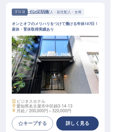
ベッセルイン栄駅前
正社員
宿泊
支配人・副支配人・女将
オンとオフのメリハリをつけて働ける年休107日！
産休・育休取得実績あり
支配人・副支配人候補
施設業態
ビジネスホテル
勤務地
愛知県名古屋市中区錦3-14-13
給与
月給／200,000円～
320,000円
キープする
詳しく見る