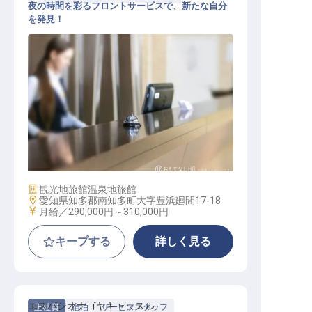
夜の時間を彩るフロントサービスで、新たな自分
を発見！
ナイトフロントサービス
施設業態
観光地旅館
温泉地旅館
勤務地
愛知県知多郡南知多町大字豊浜廻間17-18
給与
月給／290,000円～
310,000円
キープする
詳しく見る
エスパシオナゴヤキャッスル
正社員
宿泊
サービススタッフ