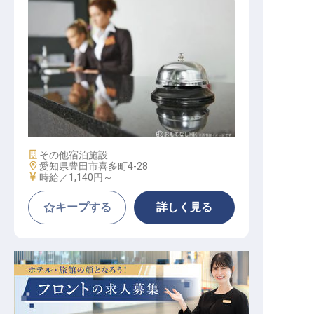
フロント（日勤）
施設業態
その他宿泊施設
勤務地
愛知県豊田市喜多町4-28
給与
時給／1,140円～
キープする
詳しく見る