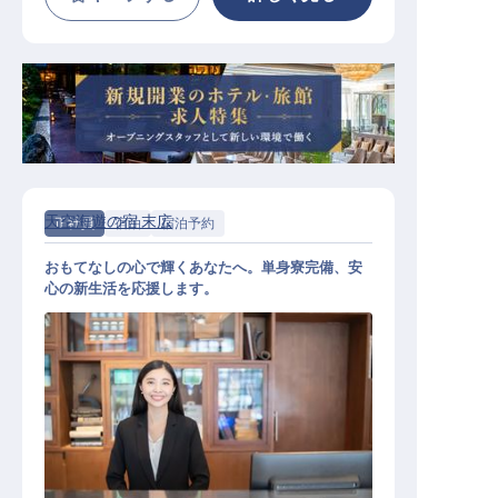
天空海遊の宿 末広
正社員
宿泊
宿泊予約
おもてなしの心で輝くあなたへ。単身寮完備、安
心の新生活を応援します。
宿泊予約