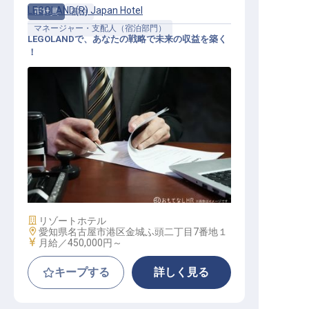
LEGOLAND(R) Japan Hotel
正社員
宿泊
マネージャー・支配人（宿泊部門）
LEGOLANDで、あなたの戦略で未来の収益を築く
！
レベニューマネージャー
施設業態
リゾートホテル
勤務地
愛知県名古屋市港区金城ふ頭二丁目7番地１
給与
月給／450,000円～
キープする
詳しく見る