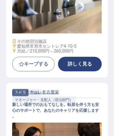
フロント
施設業態
その他宿泊施設
勤務地
愛知県常滑市セントレア4-10-5
給与
月給／210,000円～
260,000円
キープする
詳しく見る
ホテルナチュレ名古屋栄
正社員
宿泊
マネージャー・支配人（宿泊部門）
新しい場所でのおもてなしを。転居を伴う方も安
心のサポートで、あなたのキャリアを応援します
。