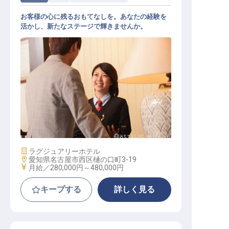
お客様の心に残るおもてなしを。あなたの経験を
活かし、新たなステージで輝きませんか。
ロビーサービス（マネージャー、ア
シスタントマネージャー）
施設業態
ラグジュアリーホテル
勤務地
愛知県名古屋市西区樋の口町3-19
給与
月給／280,000円～
480,000円
キープする
詳しく見る