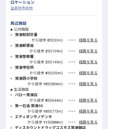
ロケーション
温泉地
市街地
周辺施設
公共施設
常滑駅前交番
から徒歩
0
分(
33
m)
・・・・
経路を見る
常滑郵便局
から徒歩
2
分(
139
m)
・・・・
経路を見る
常滑警察署
から徒歩
2
分(
145
m)
・・・・
経路を見る
常滑市役所
から徒歩
4
分(
350
m)
・・・・
経路を見る
常滑西小学校
から徒歩
10
分(
806
m)
・・・・
経路を見る
生活施設
バロー常滑店
から徒歩
8
分(
644
m)
・・・・
経路を見る
第一石油 常滑SS
から徒歩
10
分(
773
m)
・・・・
経路を見る
エディオンサノデンキ
から徒歩
11
分(
888
m)
・・・・
経路を見る
ディスカウントドラッグコスモス常滑錦店