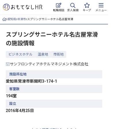
求人検索
転職相談
キープ
メニュー
愛知県
常滑市
スプリングサニーホテル名古屋常滑
ログイン
スプリングサニーホテル名古屋常滑
求人・施設を探す
の施設情報
キープした求人
ビジネスホテル
温泉地
市街地
就職・転職 合同説明会
サンフロンティアホテルマネジメント株式会社
おもてなしHRについて
施設所在地
愛知県常滑市新開町3-174-1
ご利用の流れ
客室数
194室
よくある質問
設立
2016年4月25日
ホテル・宿泊業界情報コラム