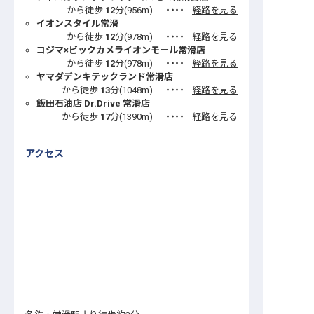
から徒歩
12
分(
956
m)
・・・・
経路を見る
イオンスタイル常滑
から徒歩
12
分(
978
m)
・・・・
経路を見る
コジマ×ビックカメライオンモール常滑店
から徒歩
12
分(
978
m)
・・・・
経路を見る
ヤマダデンキテックランド常滑店
から徒歩
13
分(
1048
m)
・・・・
経路を見る
飯田石油店 Dr.Drive 常滑店
から徒歩
17
分(
1390
m)
・・・・
経路を見る
アクセス