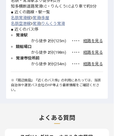
名鉄・常滑駅より徒歩約2分
知多横断道路常滑I.C・りんくうI.Cより車で約3分
近くの路線・駅一覧
名鉄常滑線
常滑
多屋
名鉄空港線
常滑
りんくう常滑
近くのバス停
常滑駅
から徒歩
2
分(
125
m)
・・・・
経路を見る
競艇場口
から徒歩
2
分(
198
m)
・・・・
経路を見る
常滑市役所前
から徒歩
3
分(
254
m)
・・・・
経路を見る
※
『周辺施設』
『近くのバス停』
の利用にあたっては、当該
自治体や運営バス会社のHP等より最新情報をご確認くださ
い。
よくある質問