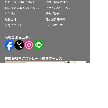
おもてなしHRについて
採用ご担当者様へ
個人情報の取扱いについて
プライバシーポリシー
利用規約
退会手続き
運営会社
宿泊業界用語集
商標について
サイトマップ
公式コミュニティ
株式会社ネクストビート運営サービス
転職フルサポート実施中！
サポートに申し込む
保育業界の求職者様向けサービス
保育士バンク！ - 日本最大級。保育士・幼稚園教諭向け転職支
援サイト
保育士バンク！新卒 - 保育士・幼稚園教諭を目指す「学生向
け」就職活動情報サイト
法人様向けサービス
保育士バンク！コネクト - 保育施設向けの業務支援システム