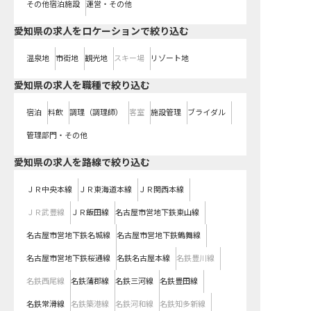
その他宿泊施設
運営・その他
愛知県の求人をロケーションで絞り込む
温泉地
市街地
観光地
スキー場
リゾート地
愛知県の求人を職種で絞り込む
宿泊
料飲
調理（調理師）
客室
施設管理
ブライダル
管理部門・その他
愛知県
の求人を路線で絞り込む
ＪＲ中央本線
ＪＲ東海道本線
ＪＲ関西本線
ＪＲ武豊線
ＪＲ飯田線
名古屋市営地下鉄東山線
名古屋市営地下鉄名城線
名古屋市営地下鉄鶴舞線
名古屋市営地下鉄桜通線
名鉄名古屋本線
名鉄豊川線
名鉄西尾線
名鉄蒲郡線
名鉄三河線
名鉄豊田線
名鉄常滑線
名鉄築港線
名鉄河和線
名鉄知多新線