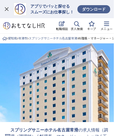
アプリでパッと探せる
ダウンロード
スムーズにお仕事探し！
ログイン
求人検索
転職相談
キープ
メニュー
求人・施設を探す
愛知県
常滑市
スプリングサニーホテル名古屋常滑
料理長・マネージャー・シェフ/正社員の
キープした求人
就職・転職 合同説明会
おもてなしHRについて
ご利用の流れ
よくある質問
ホテル・宿泊業界情報コラム
スプリングサニーホテル名古屋常滑
の求人情報（
調