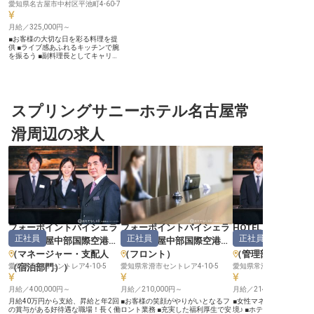
愛知県名古屋市中村区平池町4-60-7
月給／325,000円～
■お客様の大切な日を彩る料理を提
供 ■ライブ感あふれるキッチンで腕
を振るう ■副料理長としてキャリア
アップを目指す ■月給325,000円か
ら始まる安定収入 ーー【お客様の
笑顔を創るおもてなしの舞台】 本
格イタリアンや鉄板焼きレストラン
など、多彩な料理を提供するキッチ
ンで、お客様の大切な思い出を彩る
スプリングサニーホテル名古屋常
お仕事です。 日常使いのランチや
ディナーから、結婚記念日、誕生日
滑周辺の求人
会、ご家族のお祝い、二次会パーテ
ィーまで、様々なシーンで心に残る
おもてなしを料理で表現してくださ
い。 ライブ感あふれるオープンキ
ッチンで、あなたの創造性と技術を
存分に発揮し、お客様の笑顔を直接
感じられるやりがいを実感できま
す。 ーー【経験を活かし、次なる
ステップへ】 調理実務経験をお持
ちの方を歓迎いたします。 これま
での経験を活かし、副料理長として
チームを牽引し、より質の高いおも
フォーポイントバイシェラ
フォーポイントバイシェラ
HOTEL R9 The Ya
てなしを追求するポジションです。
正社員
正社員
正社員
トン名古屋中部国際空港
トン名古屋中部国際空港
（
マネージャー・
月給325,000円からのスタートで、
あなたのスキルと情熱を正当に評価
（
マネージャー・支配人
（
フロント
）
（管理部門）
いたします。 社会保険完備、残業
手当、制服貸与、社員割引制度な
（宿泊部門）
愛知県常滑市セントレア4-10-5
）
愛知県常滑市セントレア4-10-5
愛知県常滑市北条1-34
ど、安心して長く働ける環境を整え
ております。 年間休日110日、育児
月給／400,000円～
月給／210,000円～
月給／214,287円～
休暇制度もあり、ワークライフバラ
ンスも大切にできます。 ※2026年
月給40万円から支給、昇給と年2回
■お客様の笑顔がやりがいとなるフ
■女性マネージャー活躍
04月13日時点の情報です
の賞与がある好待遇な職場！長く働
ロント業務 ■充実した福利厚生で安
境♪ ■ホテル運営スキル