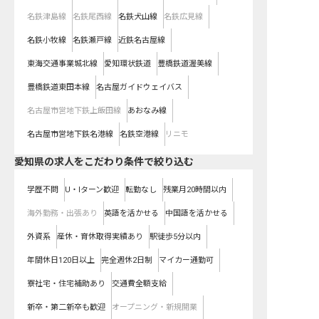
名鉄津島線
名鉄尾西線
名鉄犬山線
名鉄広見線
名鉄小牧線
名鉄瀬戸線
近鉄名古屋線
東海交通事業城北線
愛知環状鉄道
豊橋鉄道渥美線
豊橋鉄道東田本線
名古屋ガイドウェイバス
名古屋市営地下鉄上飯田線
あおなみ線
名古屋市営地下鉄名港線
名鉄空港線
リニモ
愛知県の求人をこだわり条件で絞り込む
学歴不問
U・Iターン歓迎
転勤なし
残業月20時間以内
海外勤務・出張あり
英語を活かせる
中国語を活かせる
外資系
産休・育休取得実績あり
駅徒歩5分以内
年間休日120日以上
完全週休2日制
マイカー通勤可
寮社宅・住宅補助あり
交通費全額支給
新卒・第二新卒も歓迎
オープニング・新規開業