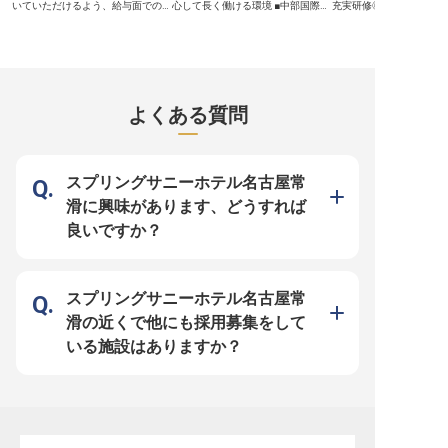
いていただけるよう、給与面でのサ
心して長く働ける環境 ■中部国際空
充実研修◎ ■DX推進で効
ポート体制を整えています。あなた
港直結で通勤も便利な好立地 ■国内
務環境を実現！ ■プライ
にお任せするのは、フロントオフィ
外グループホテル割引制度でプライ
切にできる休暇制度★ ーー【最新
スマネージャー。マネジメント経験
ベートも充実 ーー【旅の始まりと
システム導入で進化する
を活かし、当ホテルで経営力・管理
終わりを彩るおもてなし】 中部国
を実現】 HOTEL R9 The 
力を磨きませんか？全319室の客室
際空港に隣接するホテルで、お客様
スマホでのセルフチェッ
を備えた「フォーポイントバイシェ
の旅の始まりと終わりを温かいおも
最新のDXシステムを導入
ラトン名古屋中部国際空港」は、中
てなしで彩るフロントスタッフを募
的なおもてなしを実現し
部国際空港セントレアから徒歩6分
集しています。チェックイン・チェ
ゲストの滞在を快適にす
よくある質問
の場所に位置するホテルです。※こ
ックアウト対応はもちろん、お客様
客管理から施設管理まで
の求人は2024年1月16日時点の情
の旅がより快適で思い出深いものと
営の要となるポジション
報です
なるよう、細やかな気配りと心遣い
みのあるサービスと最新
を大切にしています。 お客様から
させた新しいホテル体験
の「ありがとう」の言葉が、何より
一員として、あなたのホ
のやりがいとなるお仕事です。国際
ィを活かしてみませんか？
スプリングサニーホテル名古屋常
色豊かなお客様との出会いも多く、
の「また来たい」という
毎日が新しい発見に満ちています。
りのやりがいです★ ーー【あなた
滑に興味があります、どうすれば
ーー【成長を支える充実した環境と
のアイデアを形にできる
キャリア】 当ホテルでは、スタッ
ホテル・飲食業界での経
良いですか？
フ一人ひとりが安心して長く働ける
し、運営マネージャーと
よう、充実した福利厚生とキャリア
るキャリアアップが可能で
アップ支援に力を入れています。社
タッフの教育や指導を通
会保険完備はもちろん、食事手当や
メント力も磨けます！ 女
国内外グループホテル割引制度な
ジャーも多数活躍中で、
ど、日々の生活を豊かにする制度が
なく実力を発揮できる環境
スプリングサニーホテル名古屋常
整っています。 昇給や賞与もあ
季休暇(3日)、冬季休暇(
り、あなたの頑張りをしっかりと評
休暇など、休暇制度も充
滑の近くで他にも採用募集をして
価します。チームワークを大切にす
ライフバランスを大切に
る温かい職場で、おもてなしのプロ
自分のアイデアを実現で
いる施設はありますか？
フェッショナルとして共に成長して
す。引っ越し費用援助制
いきましょう。 ※2026年04月10日
で、遠方からの応募も安
時点の情報です
さい★ ※2025年07月2
報です