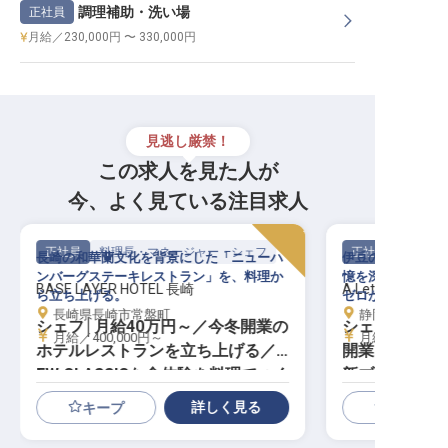
調理補助・洗い場
正社員
月給／230,000円 〜 330,000円
見逃し厳禁！
この求人を見た人が
今、よく見ている注目求人
正社員
料理長・マネージャー・シェフ
正社員
長崎の和華蘭文化を背景にした「ニューハ
伊豆の海・山・森
ンバーグステーキレストラン」を、料理か
憶を深める一皿を
BASE LAYER HOTEL 長崎
A Letter to Dogs
ら立ち上げる。
ゼロから
長崎県長崎市常盤町
静岡県伊東市八幡
シェフ│月給40万円～／今冬開業の
シェフ│月給5
月給／400,000円～
月給／500,00
ホテルレストランを立ち上げる／N
開業プレミア
EW CLASSICな食体験を料理でつく
新ブランド1号
る
詳しく見る
キープ