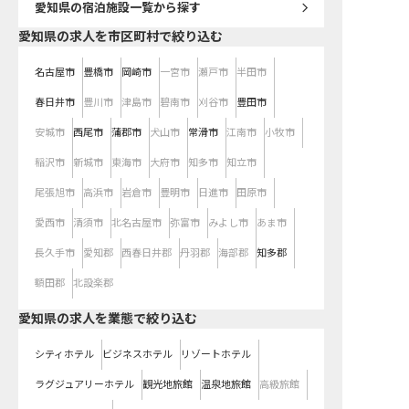
愛知県
の宿泊施設一覧から探す
愛知県の求人を市区町村で絞り込む
名古屋市
豊橋市
岡崎市
一宮市
瀬戸市
半田市
春日井市
豊川市
津島市
碧南市
刈谷市
豊田市
安城市
西尾市
蒲郡市
犬山市
常滑市
江南市
小牧市
稲沢市
新城市
東海市
大府市
知多市
知立市
尾張旭市
高浜市
岩倉市
豊明市
日進市
田原市
愛西市
清須市
北名古屋市
弥富市
みよし市
あま市
長久手市
愛知郡
西春日井郡
丹羽郡
海部郡
知多郡
額田郡
北設楽郡
愛知県の求人を業態で絞り込む
シティホテル
ビジネスホテル
リゾートホテル
ラグジュアリーホテル
観光地旅館
温泉地旅館
高級旅館