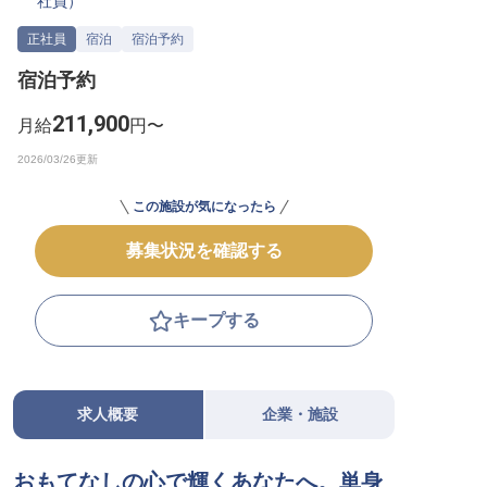
社員
）
転職サポートに申し込む
無料
正社員
宿泊
宿泊予約
宿泊予約
採用をお考えの企業様へ
211,900
月給
円〜
この施設が気になったら
募集状況を確認する
キープする
求人概要
企業・施設
おもてなしの心で輝くあなたへ。単身