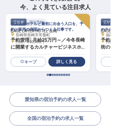
今、よく見ている注目求人
正社員
宿泊予約
正社員
ゲストがホテルと最初に出会う入口を、予
あなたのおもてな
約と販売の側面からつくる仕事です。
ホテルの枠を超え
BASE LAYER HOTEL 長崎
BASE LAYER H
長崎県長崎市常盤町
福岡県福岡市中央
予約管理│月給25万円～／今冬長崎
予約事務｜月給
月給／250,000円～
月給／300,00
に開業するカルチャービジネスホ
街の中心部／
テル／宿泊予約・販売を支える
詳しく見る
キープ
愛知県の宿泊予約の求人一覧
全国の宿泊予約の求人一覧