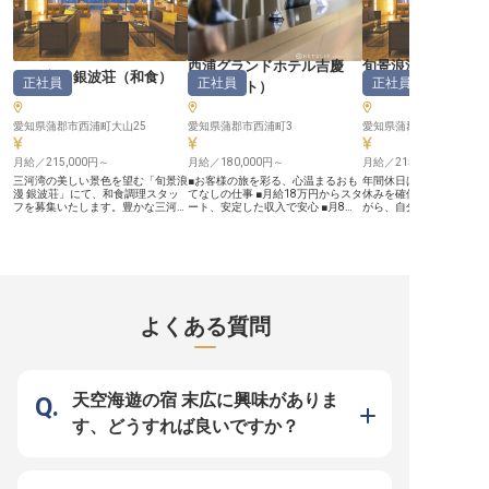
めた対応で、お客様にとって忘れら
店との連携やWebサイトからの予約
をサポート★ 語学力より
れないひとときを創造していきまし
管理など、宿泊部門の要として幅広
てなしの心」を大切にす
ょう。 あなたの温かいおもてなし
い業務にチャレンジできます！ ー
す！ ーー【成長できる環境で、ホ
の心が、きっとお客様の旅をより豊
ー【成長できる環境で、ホテルのプ
スピタリティのプロへ】 
かなものにします。 ーー【安心し
ロフェッショナルへ】 充実した研
の出会いが毎日新しい刺
西浦グランドホテル吉慶
旬景浪漫 銀波荘
て長く働ける環境と成長の機会】
修制度で、ホテル業界未経験の方も
くれるホテル業界◎ 当ホ
旬景浪漫 銀波荘
（
和食
）
正社員
正社員
正社員
私たちは、スタッフが安心して長く
安心してスタートできます！先輩ス
は、シフト制で働きやす
（
フロント
）
（洋食）
働ける環境づくりに力を入れていま
タッフが丁寧にサポートするので、
えています。残業手当や
す。 年間休日146日、週休3日制で
宿泊予約のノウハウを着実に身につ
もちろん、お祝い金制度
プライベートも充実させながら、仕
けられます。 シフト制で働きやす
リーニング負担なしなど
愛知県蒲郡市西浦町大山25
愛知県蒲郡市西浦町3
愛知県蒲郡市西浦町大山2
事に集中できる体制を整えていま
く、従業員食堂でのお食事も魅力の
に寄り添った福利厚生が充
す。 また、単身者向けの社員寮も
一つ。定期健康診断や社内割引制度
に、グループホテルの社
完備しており、新しい場所での生活
月給／215,000円～
など福利厚生も充実しており、長く
月給／180,000円～
用できるので、自分自身
月給／215,000円～
をしっかりサポート。 宿泊予約業
安心して働ける環境です。 おもて
なし」を体験しながらス
三河湾の美しい景色を望む「旬景浪
■お客様の旅を彩る、心温まるおも
年間休日は多めの105日
務を通じて、お客様との出会いを大
なしの心を大切にする仲間たちと一
できます！★ ホテル経験
漫 銀波荘」にて、和食調理スタッ
てなしの仕事 ■月給18万円からスタ
休みを確保でき、仕事を
切にし、自身の成長を実感できるや
緒に、お客様に感動を届ける素敵な
ろん、英語が好きな方も
フを募集いたします。豊かな三河の
ート、安定した収入で安心 ■月8日
がら、自分の時間も大切
りがいのある仕事です。 経験を活
ホテルライフを始めませんか？
す。あなたの「おもてな
海から、季節ごとに届く新鮮な魚介
休みでプライベートも充実、無理な
す。ご家庭をお持ちの方
かし、さらにスキルアップを目指し
※2025年09月08日時点の情報です
ぜひ当ホテルでお聞かせ
を使い、ゲストに最高の美食を提供
く働ける ■社会保険完備、長く安心
家族手当あり！これから
たい方も歓迎いたします。 ※2026
※2025年06月19日時点
してください。週休2日。繁忙期を
して働ける環境をご用意 ーー【お
考えの方も安心の社員寮
年04月13日時点の情報です
外した期間であれば、長期休暇も取
客様の笑顔が最高の喜びとなる場
います。頑張りがしっか
得していただけます。各種研修制度
所】 愛知県蒲郡市の美しい西浦町
元される、昇給と年2回
のほか資格取得者には報酬を支給す
で、お客様の特別な一日を演出する
あり！旬景浪漫銀波荘は
るなど、社員教育に力を入れており
お仕事です。 当ホテルでは、訪れ
絶景と天然温泉が自慢の
ます。上質な寛ぎの宿で、あなたの
るすべてのお客様に心から安らぎ、
オープンダイニングで、
よくある質問
夢が実現するためのサポートをさせ
感動していただけるよう、きめ細や
る「特別なひととき」を
てください。※2023年9月7日時点
かなおもてなしを大切にしていま
んか。※この求人は2022
の情報です。
す。チェックインからチェックアウ
時点の情報です
トまで、お客様一人ひとりのご要望
に寄り添い、快適な滞在をサポート
することが私たちの使命です。 お
天空海遊の宿 末広に興味がありま
客様の「ありがとう」の言葉が、何
よりのやりがいとなるでしょう。
す、どうすれば良いですか？
ーー【成長を実感できる、温かいチ
ームの一員に】 フロントスタッフ
として、チェックイン・チェックア
ウト業務はもちろん、お客様からの
ご予約対応や送迎など、多岐にわた