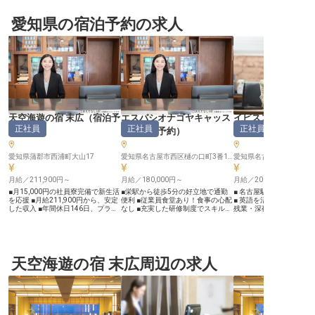
愛知県の宿泊予約の求人
天空海遊の宿 末広
（
宿泊予
エスパシオナゴヤキャッス
イビススタイルズ
正社員
正社員
正社員
約
）
ル
（
宿泊予約
）
（
宿泊予約
愛知県蒲郡市西浦町大山17
愛知県名古屋市西区樋の口町3番19号
愛知県名古屋市中村区名駅4-
月給／211,900円～
月給／180,000円～
月給／200,000円～
■月15,000円の社員寮完備で新生活
■栄駅から徒歩5分の好立地で通勤
■ 名古屋駅から徒歩圏内
を応援 ■月給211,900円から、安定
便利 ■従業員食堂あり！食事の心配
■ 英語を活かせる国際的な
した収入 ■年間休日146日、プライ
なし ■充実した研修制度でスキルア
残業・深夜手当など充実の
ベートも充実 ■宿泊予約の経験を活
ップ可能 ■社内割引制度で自社施設
グループホテル社員割引あり♪
かし、お客様を笑顔に ーー【お客
をお得に利用 ーー【お客様の大切
【おもてなしの心を届け
様の心に残るおもてなしを共に】
な時間を彩る、予約のプロフェッシ
の笑顔が輝く場所】 名古
当施設では、お客様一人ひとりの心
ョナルへ】 名古屋の中心地・栄に
口、名古屋駅から徒歩圏
に寄り添う温かいおもてなしを大切
位置する「エスパシオナゴヤキャッ
る「イビススタイルズ名
にしています。 美しい自然に囲ま
天空海遊の宿 末広周辺の求人
スル」で、お客様の滞在を最初に演
宿泊予約のプロフェッシ
れたこの場所で、訪れる皆様に最高
出する宿泊予約スタッフとして活躍
て活躍しませんか？♪ 国
の思い出を提供できるよう、スタッ
しませんか？お客様一人ひとりのご
お客様に最高の滞在をご
フ一同心を込めてサービスを提供し
要望に寄り添い、最適な宿泊プラン
め、予約サイトの管理や
ています。 お客様の笑顔が私たち
をご提案。 電話やメールでの丁寧
ル対応など、ホテルの「
の喜びであり、日々の業務の原動力
な対応から、お客様の素敵な思い出
大切なお仕事です。英語
です。 細やかな気配りと真心を込
づくりがスタートします。旅行代理
環境で、お客様の旅の思