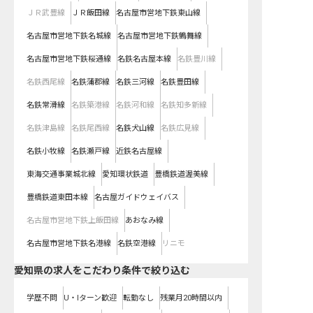
ＪＲ武豊線
ＪＲ飯田線
名古屋市営地下鉄東山線
名古屋市営地下鉄名城線
名古屋市営地下鉄鶴舞線
名古屋市営地下鉄桜通線
名鉄名古屋本線
名鉄豊川線
名鉄西尾線
名鉄蒲郡線
名鉄三河線
名鉄豊田線
名鉄常滑線
名鉄築港線
名鉄河和線
名鉄知多新線
名鉄津島線
名鉄尾西線
名鉄犬山線
名鉄広見線
名鉄小牧線
名鉄瀬戸線
近鉄名古屋線
東海交通事業城北線
愛知環状鉄道
豊橋鉄道渥美線
豊橋鉄道東田本線
名古屋ガイドウェイバス
名古屋市営地下鉄上飯田線
あおなみ線
名古屋市営地下鉄名港線
名鉄空港線
リニモ
愛知県の求人をこだわり条件で絞り込む
学歴不問
U・Iターン歓迎
転勤なし
残業月20時間以内