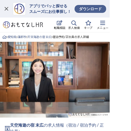
アプリでパッと探せる
ダウンロード
スムーズにお仕事探し！
ログイン
求人検索
転職相談
キープ
メニュー
求人・施設を探す
愛知県
蒲郡市
天空海遊の宿 末広
宿泊予約/正社員の求人詳細
キープした求人
就職・転職 合同説明会
おもてなしHRについて
ご利用の流れ
よくある質問
ホテル・宿泊業界情報コラム
天空海遊の宿 末広
の求人情報（
宿泊
/
宿泊予約
/
正