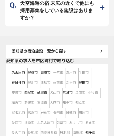
る業務を通じてスキルアップが目指
天空海遊の宿 末広の近くで他にも
せます。 経験が浅い方も、先輩ス
タッフが丁寧にサポートしますので
採用募集をしている施設はありま
ご安心ください。チームワークを大
切にする職場で、お互いに助け合い
すか？
ながら、お客様にとって最高の思い
出を作るお手伝いをしませんか。
あなたのホスピタリティ精神を存分
に発揮できる環境です。 ※2025年
12月11日時点の情報です
愛知県
の宿泊施設一覧から探す
愛知県の求人を市区町村で絞り込む
名古屋市
豊橋市
岡崎市
一宮市
瀬戸市
半田市
春日井市
豊川市
津島市
碧南市
刈谷市
豊田市
安城市
西尾市
蒲郡市
犬山市
常滑市
江南市
小牧市
稲沢市
新城市
東海市
大府市
知多市
知立市
尾張旭市
高浜市
岩倉市
豊明市
日進市
田原市
愛西市
清須市
北名古屋市
弥富市
みよし市
あま市
長久手市
愛知郡
西春日井郡
丹羽郡
海部郡
知多郡