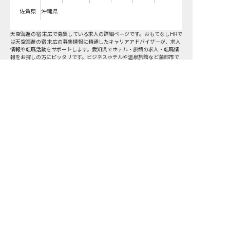
佐賀県
沖縄県
天空海遊の宿 末広で募集している求人の詳細ページです。おもてなしHRで
は天空海遊の宿 末広の募集情報に精通したキャリアアドバイザーが、求人
情報や転職活動をサポートします。愛知県でホテル・旅館の求人・転職情
報をお探しの方にピッタリです。ビジネスホテルや温泉旅館など
蒲郡市
で
気になるホテル・旅館の求人があれば、電話やメールでお問い合わせくだ
さい。ホテル・旅館の求人・就職・転職なら【おもてなしHR】
おもてなしHR
が
あなたのお仕事探しを
お手伝いします！
サポート登録後の流れ
サポート

電話で

マッチする

企業と

内定

登録
ヒアリング
求人をご紹介
面接
入社