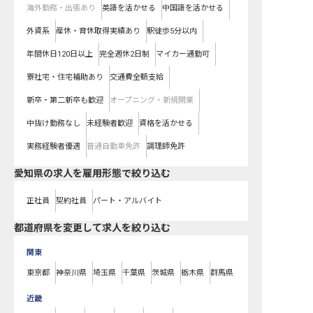
海外勤務・出張あり
英語を活かせる
中国語を活かせる
外資系
産休・育休取得実績あり
駅徒歩5分以内
年間休日120日以上
完全週休2日制
マイカー通勤可
寮社宅・住宅補助あり
交通費全額支給
新卒・第二新卒も歓迎
オープニング・新規開業
中抜け勤務なし
未経験者歓迎
資格を活かせる
実務経験者優遇
普通自動車免許
調理師免許
愛知県の求人を雇用形態で絞り込む
正社員
契約社員
パート・アルバイト
都道府県を変更して求人を絞り込む
関東
東京都
神奈川県
埼玉県
千葉県
茨城県
栃木県
群馬県
近畿