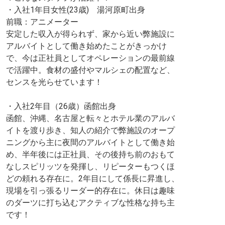
・入社1年目女性(23歳) 湯河原町出身
前職：アニメーター
安定した収入が得られず、家から近い弊施設に
アルバイトとして働き始めたことがきっかけ
で、今は正社員としてオペレーションの最前線
で活躍中。食材の盛付やマルシェの配置など、
センスを光らせています！
・入社2年目（26歳）函館出身
函館、沖縄、名古屋と転々とホテル業のアルバ
イトを渡り歩き、知人の紹介で弊施設のオープ
ニングから主に夜間のアルバイトとして働き始
め、半年後には正社員、その後持ち前のおもて
なしスピリッツを発揮し、リピーターもつくほ
どの頼れる存在に。2年目にして係長に昇進し、
現場を引っ張るリーダー的存在に。休日は趣味
のダーツに打ち込むアクティブな性格な持ち主
です！