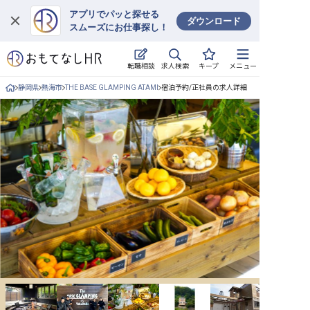
アプリでパッと探せる
ダウンロード
スムーズにお仕事探し！
ログイン
求人検索
転職相談
キープ
メニュー
求人・施設を探す
静岡県
熱海市
THE BASE GLAMPING ATAMI
宿泊予約/正社員の求人詳細
キープした求人
就職・転職 合同説明会
おもてなしHRについて
ご利用の流れ
よくある質問
ホテル・宿泊業界情報コラム