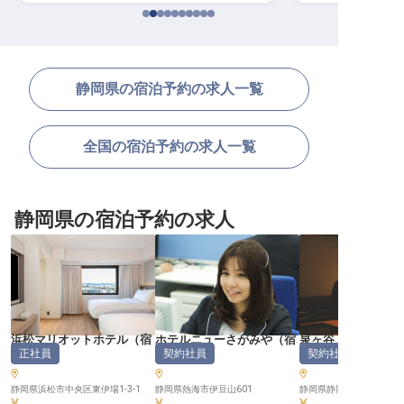
静岡県の宿泊予約の求人一覧
全国の宿泊予約の求人一覧
静岡県の宿泊予約の求人
浜松マリオットホテル
（
宿
ホテルニューさがみや
（
宿
泉ヶ谷 工芸ノ宿 
正社員
契約社員
契約社員
泊予約
）
泊予約
）
泊予約
）
静岡県浜松市中央区東伊場1-3-1
静岡県熱海市伊豆山601
静岡県静岡市駿河区丸子33