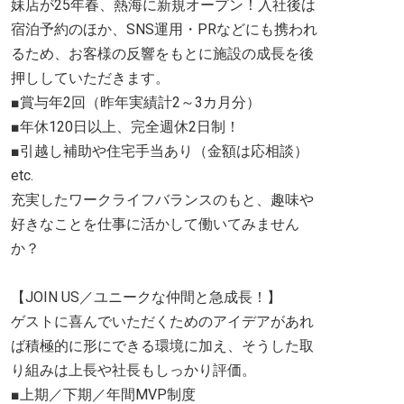
妹店が25年春、熱海に新規オープン！入社後は
宿泊予約のほか、SNS運用・PRなどにも携われ
るため、お客様の反響をもとに施設の成長を後
押ししていただきます。
■賞与年2回（昨年実績計2～3カ月分）
■年休120日以上、完全週休2日制！
■引越し補助や住宅手当あり（金額は応相談）
etc.
充実したワークライフバランスのもと、趣味や
好きなことを仕事に活かして働いてみません
か？
【JOIN US／ユニークな仲間と急成長！】
ゲストに喜んでいただくためのアイデアがあれ
ば積極的に形にできる環境に加え、そうした取
り組みは上長や社長もしっかり評価。
■上期／下期／年間MVP制度