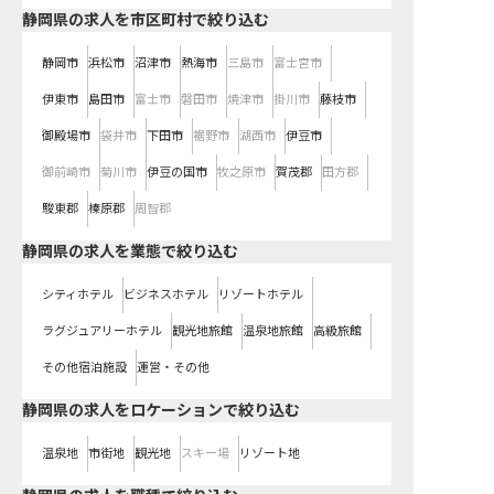
静岡県の求人を市区町村で絞り込む
静岡市
浜松市
沼津市
熱海市
三島市
富士宮市
伊東市
島田市
富士市
磐田市
焼津市
掛川市
藤枝市
御殿場市
袋井市
下田市
裾野市
湖西市
伊豆市
御前崎市
菊川市
伊豆の国市
牧之原市
賀茂郡
田方郡
駿東郡
榛原郡
周智郡
静岡県の求人を業態で絞り込む
シティホテル
ビジネスホテル
リゾートホテル
ラグジュアリーホテル
観光地旅館
温泉地旅館
高級旅館
その他宿泊施設
運営・その他
静岡県の求人をロケーションで絞り込む
温泉地
市街地
観光地
スキー場
リゾート地