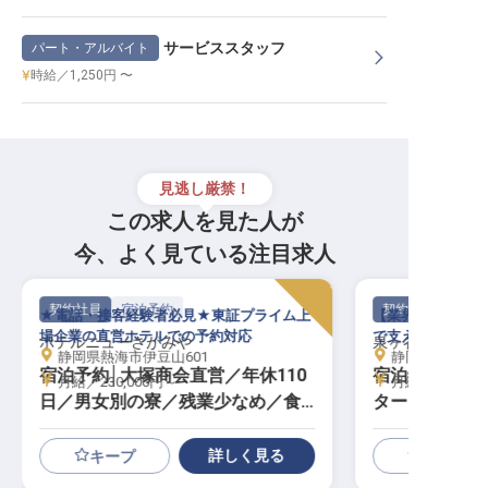
サービススタッフ
パート・アルバイト
時給／1,250円 〜
見逃し厳禁！
この求人を見た人が
今、よく見ている注目求人
契約社員
宿泊予約
契約社員
★電話・接客経験者必見★東証プライム上
【業界経験者優遇
場企業の直営ホテルでの予約対応
で支えるおもてな
ホテルニューさがみや
泉ヶ谷 工芸ノ宿
静岡県熱海市伊豆山601
静岡県静岡市駿河
宿泊予約│大塚商会直営／年休110
宿泊予約管理業
月給／230,000円～
月給／250,00
日／男女別の寮／残業少なめ／食
ターン支援／年
堂あり
詳しく見る
キープ