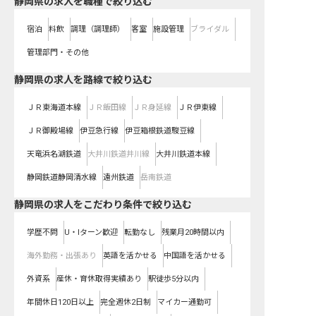
静岡県の求人を職種で絞り込む
宿泊
料飲
調理（調理師）
客室
施設管理
ブライダル
管理部門・その他
静岡県
の求人を路線で絞り込む
ＪＲ東海道本線
ＪＲ飯田線
ＪＲ身延線
ＪＲ伊東線
ＪＲ御殿場線
伊豆急行線
伊豆箱根鉄道駿豆線
天竜浜名湖鉄道
大井川鉄道井川線
大井川鉄道本線
静岡鉄道静岡清水線
遠州鉄道
岳南鉄道
静岡県の求人をこだわり条件で絞り込む
学歴不問
U・Iターン歓迎
転勤なし
残業月20時間以内
海外勤務・出張あり
英語を活かせる
中国語を活かせる
外資系
産休・育休取得実績あり
駅徒歩5分以内
年間休日120日以上
完全週休2日制
マイカー通勤可