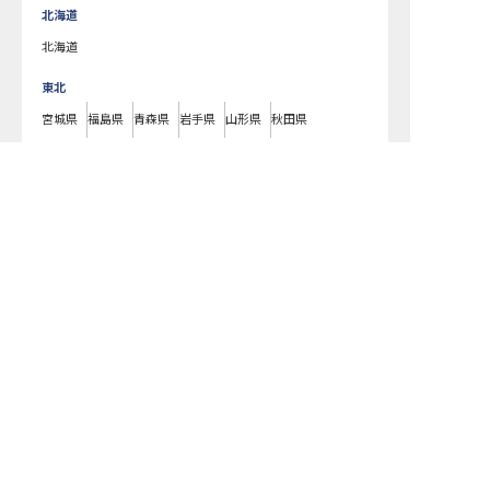
北海道
北海道
東北
宮城県
福島県
青森県
岩手県
山形県
秋田県
北陸・甲信越
新潟県
長野県
石川県
富山県
山梨県
福井県
中国・四国
広島県
岡山県
山口県
島根県
鳥取県
愛媛県
香川県
徳島県
高知県
九州・沖縄
福岡県
熊本県
鹿児島県
長崎県
大分県
宮崎県
佐賀県
沖縄県
THE BASE GLAMPING ATAMI で募集している求人の詳細ページです。お
もてなしHRではTHE BASE GLAMPING ATAMI の募集情報に精通したキャ
リアアドバイザーが、求人情報や転職活動をサポートします。静岡県でホ