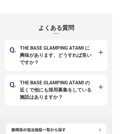
年間休日120日。私生活も大切にで
ゾート。心からの休息を提供するた
統括し、旅館の運営を支
きる環境 ＜熱海の青く輝く海と空
め、フロントスタッフにはお客様の
役割を担っていただきま
が目の前に広がる「リブマックスリ
微細な変化を察知し、先回りして行
業経験者で、管理マネー
ゾート熱海シーフロント」＞ 全室
動できる心地よい接客スキルを習得
の経験をお持ちの方、熱
露天風呂付き、モダンで洗練された
していただきます。 ◎経験不問！
自然と共に、あなたのキ
デザインの客室からは、熱海ならで
経験者は優遇します ◎年間休日120
らにステップアップさせ
はの美しい景色を堪能できます。屋
日！リフレッシュ休暇あり、連休相
魅力的な職場環境と共に
よくある質問
上の展望露天風呂やプール、地元産
談もOK ◎月給25万円スタートの安
毎日があなたを待ってい
の新鮮な食材を使用した料理を提供
定性 ◎社員寮なんと全額会社負
員としての安定した雇用
するレストランなど、至高の寛ぎ空
担！生活費を大幅に削減 温かさ満
期的に活躍できる方をお
間でお客様をお迎えしています。
点の客室や屋内温水プールなどの設
ます。※2024年08月26
＜安定基盤があるからこその充実し
備も充実している当ホテル。今回の
報です
た支援体制＞ 1998年の創業以来、
募集では、日本の美しい作法を重ん
THE BASE GLAMPING ATAMI に
不動産業からホテル、飲食まで多彩
じ、丁寧な言葉選びでお客様を魅了
なビジネスを全国で展開する「株式
したい方を求めています。未経験の
興味があります、どうすれば良い
会社リブマックス」。揺るぎない基
方でも、相手を敬う心と向上心があ
盤を武器に、働くスタッフへ手厚い
れば、一流のホスピタリティスキル
ですか？
優遇策を整えています。 生活を支
をモノにできる環境です。 月給25
える住居については、会社が寮費を
万円以上に加えて賞与年2回、日々
全額負担（光熱費等除く）。さらに
の努力を正当に評価します。また、
年間休日は120日とトップクラスの
家具・家電付きの寮（無料）も完備
水準を誇り、私生活を大切にしなが
しているため、県外から移住してキ
ら心身にゆとりを持って働けます。
ャリアを築きたい方も歓迎です。歴
THE BASE GLAMPING ATAMI の
接客の基本からホテル経営の一端ま
史長く、美食と温泉を堪能できる観
で多岐にわたる経験を積み、整備さ
光地で、プロフェッショナルとして
近くで他にも採用募集をしている
れた評価制度の中でプロの道を目指
の自信を手に入れませんか。
しませんか。
施設はありますか？
静岡県
の宿泊施設一覧から探す