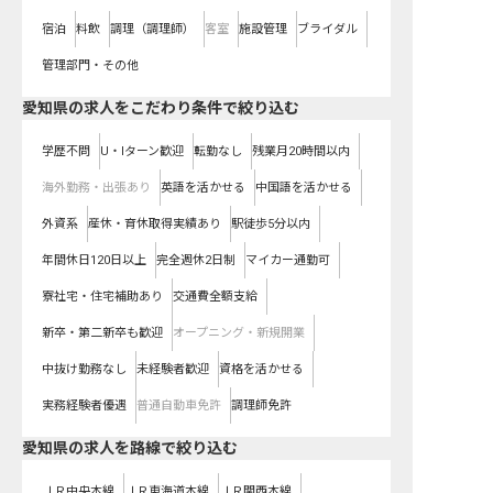
宿泊
料飲
調理（調理師）
客室
施設管理
ブライダル
管理部門・その他
愛知県の求人をこだわり条件で絞り込む
学歴不問
U・Iターン歓迎
転勤なし
残業月20時間以内
海外勤務・出張あり
英語を活かせる
中国語を活かせる
外資系
産休・育休取得実績あり
駅徒歩5分以内
年間休日120日以上
完全週休2日制
マイカー通勤可
寮社宅・住宅補助あり
交通費全額支給
新卒・第二新卒も歓迎
オープニング・新規開業
中抜け勤務なし
未経験者歓迎
資格を活かせる
実務経験者優遇
普通自動車免許
調理師免許
愛知県
の求人を路線で絞り込む
ＪＲ中央本線
ＪＲ東海道本線
ＪＲ関西本線