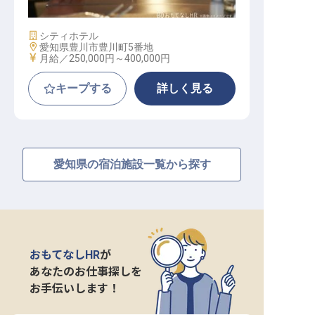
施設業態
シティホテル
勤務地
愛知県豊川市豊川町5番地
給与
月給／250,000円～
400,000円
キープする
詳しく見る
愛知県の宿泊施設一覧から探す
おもてなしHR
が
あなたのお仕事探しを
お手伝いします！