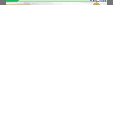
求人を紹介してもらう
転職サポート申込み
求人検索
ホテル・宿泊業界情報コラム
転職マニュアル
おもてなしHRについて
採用ご担当者様へ
個人情報の取扱いについて
プライバシーポリシー
利用規約
退会手続き
運営会社
宿泊業界用語集
商標について
サイトマップ
公式コミュニティ
株式会社ネクストビート運営サービス