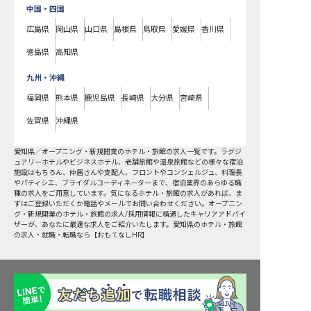
中国・四国
広島県
岡山県
山口県
島根県
鳥取県
愛媛県
香川県
徳島県
高知県
九州・沖縄
福岡県
熊本県
鹿児島県
長崎県
大分県
宮崎県
佐賀県
沖縄県
愛知県
／
オープニング・新規開業
のホテル・旅館の求人一覧です。ラグジ
ュアリーホテルやビジネスホテル、老舗旅館や温泉旅館などの様々な宿泊
施設はもちろん、仲居さんや支配人、フロントやコンシェルジュ、料理長
やパティシエ、ブライダルコーディネーターまで、宿泊業界のあらゆる職
種の求人をご用意しています。気になるホテル・旅館の求人があれば、ま
ずはご登録いただくか電話やメールでお問い合わせください。オープニン
グ・新規開業のホテル・旅館の求人/採用情報に精通したキャリアアドバイ
ザーが、あなたに最適な求人をご紹介いたします。愛知県のホテル・旅館
の求人・就職・転職なら【おもてなしHR】