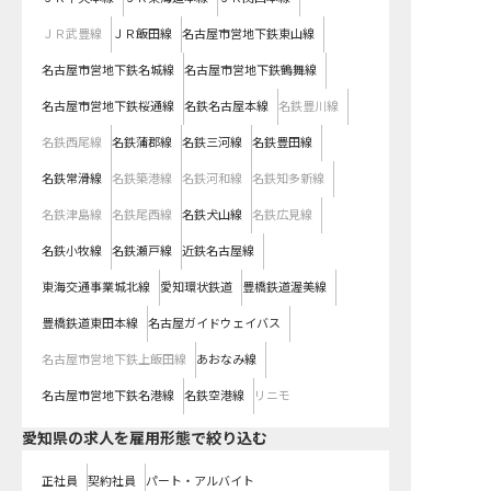
ＪＲ武豊線
ＪＲ飯田線
名古屋市営地下鉄東山線
名古屋市営地下鉄名城線
名古屋市営地下鉄鶴舞線
名古屋市営地下鉄桜通線
名鉄名古屋本線
名鉄豊川線
名鉄西尾線
名鉄蒲郡線
名鉄三河線
名鉄豊田線
名鉄常滑線
名鉄築港線
名鉄河和線
名鉄知多新線
名鉄津島線
名鉄尾西線
名鉄犬山線
名鉄広見線
名鉄小牧線
名鉄瀬戸線
近鉄名古屋線
東海交通事業城北線
愛知環状鉄道
豊橋鉄道渥美線
豊橋鉄道東田本線
名古屋ガイドウェイバス
名古屋市営地下鉄上飯田線
あおなみ線
名古屋市営地下鉄名港線
名鉄空港線
リニモ
愛知県の求人を雇用形態で絞り込む
正社員
契約社員
パート・アルバイト