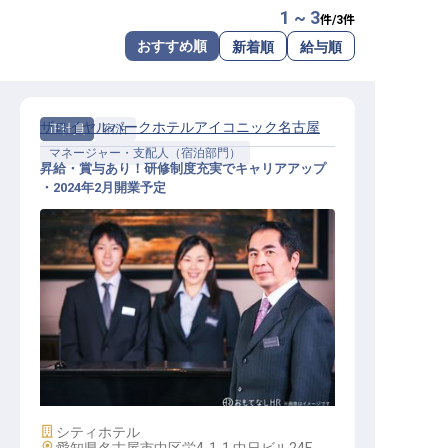
1 ~ 3
件/
3
件
転職サポートに申し込む
無料
おすすめ順
新着順
給与順
採用をお考えの企業様へ
ザロイヤルパークホテルアイコニック名古屋
正社員
宿泊
マネージャー・支配人（宿泊部門）
昇給・賞与あり！研修制度充実でキャリアアップ
・2024年2月開業予定
ホテルマネージャー候補
施設業態
シティホテル
勤務地