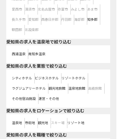
愛西市
清須市
北名古屋市
弥富市
みよし市
あま市
長久手市
愛知郡
西春日井郡
丹羽郡
海部郡
知多郡
額田郡
北設楽郡
愛知県の求人を温泉地で絞り込む
西浦温泉
南知多温泉
愛知県の求人を業態で絞り込む
シティホテル
ビジネスホテル
リゾートホテル
ラグジュアリーホテル
観光地旅館
温泉地旅館
高級旅館
その他宿泊施設
運営・その他
愛知県の求人をロケーションで絞り込む
温泉地
市街地
観光地
スキー場
リゾート地
愛知県の求人を職種で絞り込む