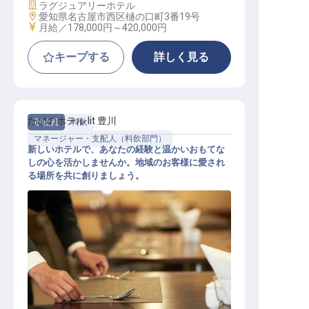
施設業態
ラグジュアリーホテル
勤務地
愛知県名古屋市西区樋の口町3番19号
給与
月給／178,000円～
420,000円
キープする
詳しく見る
たびのホテル lit 豊川
正社員
料飲
マネージャー・支配人（料飲部門）
新しいホテルで、あなたの経験と温かいおもてな
しの心を活かしませんか。地域のお客様に愛され
る場所を共に創りましょう。
ホールマネージャー