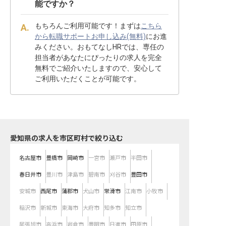
能ですか？
もちろんご利用可能です！まずは
こちら
から転職サポートお申し込み(無料)
にお進
みください。おもてなしHRでは、専任の
担当者があなたにぴったりの求人を完全
無料でご紹介いたしますので、安心して
ご利用いただくことが可能です。
愛知県の求人を市区町村で絞り込む
名古屋市
豊橋市
岡崎市
一宮市
瀬戸市
半田市
春日井市
豊川市
津島市
碧南市
刈谷市
豊田市
安城市
西尾市
蒲郡市
犬山市
常滑市
江南市
小牧市
稲沢市
新城市
東海市
大府市
知多市
知立市
尾張旭市
高浜市
岩倉市
豊明市
日進市
田原市