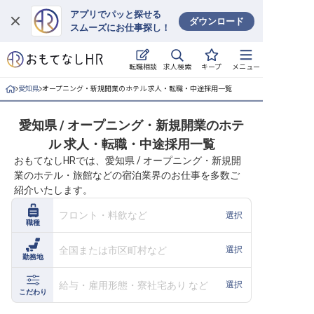
アプリでパッと探せる
ダウンロード
スムーズにお仕事探し！
ログイン
求人検索
転職相談
キープ
メニュー
求人・施設を探す
愛知県
オープニング・新規開業のホテル 求人・転職・中途採用一覧
キープした求人
愛知県 / オープニング・新規開業のホテ
ル 求人・転職・中途採用一覧
就職・転職 合同説明会
おもてなしHRでは、愛知県 / オープニング・新規開
業のホテル・旅館などの宿泊業界のお仕事を多数ご
おもてなしHRについて
紹介いたします。
ご利用の流れ
フロント・料飲など
選択
職種
よくある質問
全国または市区町村など
選択
勤務地
ホテル・宿泊業界情報コラム
給与・雇用形態・寮社宅あり など
選択
こだわり