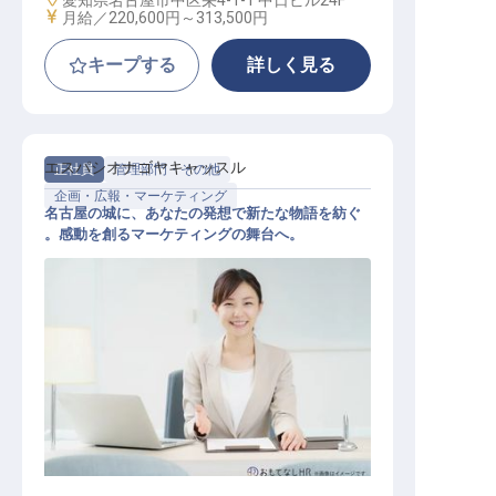
愛知県名古屋市中区栄4-1-1 中日ビル24F
給与
月給／220,600円～
313,500円
キープする
詳しく見る
エスパシオナゴヤキャッスル
正社員
管理部門・その他
企画・広報・マーケティング
名古屋の城に、あなたの発想で新たな物語を紡ぐ
。感動を創るマーケティングの舞台へ。
広報マーケティングスタッフ