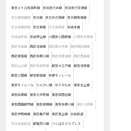
東京メトロ有楽町線
京浜急行本線
京浜急行空港線
京王動物園線
京王線
京王井の頭線
京王競馬場線
京王相模原線
京王新線
京王高尾線
京成本線
京成金町線
京成押上線
小田急小田原線
小田急多摩線
西武拝島線
西武池袋線
西武国分寺線
西武西武園線
西武新宿線
西武多摩川線
西武多摩湖線
西武豊島線
西武山口線
西武有楽町線
都営大江戸線
都営浅草線
都営三田線
都営新宿線
多摩モノレール
東京モノレール
りんかい線
ゆりかもめ
東急池上線
東急目黒線
東急大井町線
東急世田谷線
東急田園都市線
東急東横線
東急多摩川線
東武大師線
東武伊勢崎線
東武亀戸線
東武東上線
北総鉄道
埼玉高速鉄道
都電荒川線
つくばエクスプレス