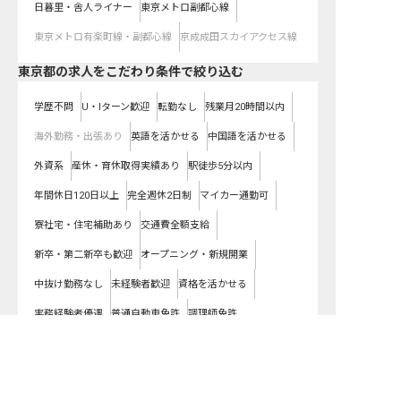
日暮里・舎人ライナー
東京メトロ副都心線
東京メトロ有楽町線・副都心線
京成成田スカイアクセス線
東京都の求人をこだわり条件で絞り込む
学歴不問
U・Iターン歓迎
転勤なし
残業月20時間以内
海外勤務・出張あり
英語を活かせる
中国語を活かせる
外資系
産休・育休取得実績あり
駅徒歩5分以内
年間休日120日以上
完全週休2日制
マイカー通勤可
寮社宅・住宅補助あり
交通費全額支給
新卒・第二新卒も歓迎
オープニング・新規開業
中抜け勤務なし
未経験者歓迎
資格を活かせる
実務経験者優遇
普通自動車免許
調理師免許
東京都の求人を雇用形態で絞り込む
正社員
契約社員
パート・アルバイト