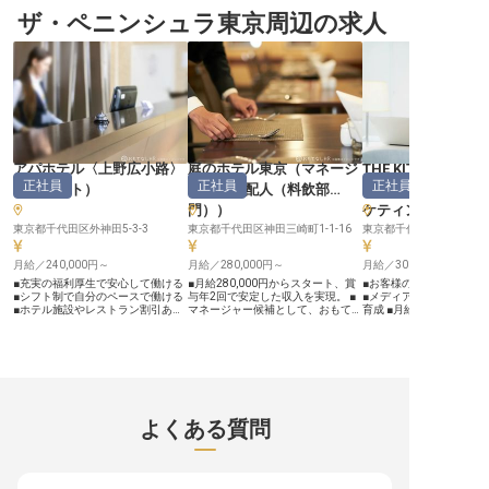
の力】 ホテル・旅館業界の根幹を
場で、これから食卓に並ぶ旬の野菜
の心を写真に込める】 お
支えるITインフラの構築と運用は、
ザ・ペニンシュラ東京周辺の求人
や果物をフォークリフトで丁寧に運
に残る感動を、あなたの
お客様への快適なサービス提供、そ
搬するお仕事です。 人々の健康と
や映像として形にするお
して従業員の円滑な業務遂行に不可
笑顔を支える大切な役割を担い、あ
料理や人物など、様々な
欠です。私たちは、最先端の技術と
なたの手で新鮮な食材を全国へ届け
じて、その場の魅力やお
細やかな配慮で、お客様が安心して
る喜びを感じられます。 チームで
心を最大限に引き出し、
過ごせる環境、従業員が笑顔で働け
協力し、安全第一で作業を進める中
い感動を与えるディレク
る環境を創造しています。 あなた
で、物流のプロとしてのスキルを磨
願いします。 撮影の進行
の専門知識が、おもてなしの品質向
き、社会貢献を実感できる環境で
社内調整、スケジュール
上に直結する、やりがいのある仕事
す。 ーー【長く安心して働ける、
多岐にわたる業務を通じ
です。日々の業務が、お客様の感動
充実のサポート体制】 昇給年1回、
のクリエイティブな才能
と従業員の働きやすさに繋がる喜び
賞与年2回に加え、通勤手当や退職
揮してください。一つ一
を感じられます。 ーー【安定した
金制度など、長く安心して働ける環
心を込めることで、お客
アパホテル〈上野広小路〉
庭のホテル東京
（
マネージ
THE KITANO HOTE
環境でスキルを磨く】 土日祝休み
境が整っています。 資格取得補助
れない体験を提供します。 ー
正社員
正社員
正社員
の完全週休2日制で、年間休日は
制度を活用してスキルアップを目指
【安心して長く働ける環
（
フロント
）
ャー・支配人（料飲部
TOKYO
（
120日以上。プライベートも大切に
したり、社員販売で新鮮な野菜や果
アアップ】 私たちは、社
門）
）
ケティング
しながら、長く安心して働ける環境
物を手に入れたりすることも可能で
とりが安心して長く活躍
です。 都心に位置するオフィスは
す。 人間ドック補助や会員制福利
を大切にしています。転
東京都千代田区外神田5-3-3
東京都千代田区神田三崎町1-1-16
東京都千代田区平河町2-16
アクセスも良く、通勤のストレスも
厚生サービスもあり、社員一人ひと
越し代補助制度があり、
軽減されます。社内ITチームの一員
りの健康と豊かな生活を大切にする
での生活もスムーズに始
として、ヘルプデスクからシステム
月給／240,000円～
企業文化が息づいています。
月給／280,000円～
す。 土日祝休みで年間休日
月給／300,000円～
管理、セキュリティ対策まで幅広い
※2026年04月13日時点の情報です
と、プライベートも充実
■充実の福利厚生で安心して働ける
■月給280,000円からスタート、賞
■お客様の心に響く広報
業務に携わり、着実にスキルアップ
働けるのが魅力です。月給3
■シフト制で自分のペースで働ける
与年2回で安定した収入を実現。 ■
■メディアとの絆を深め
できる機会が豊富です。 経験豊富
円からスタートし、年2
■ホテル施設やレストラン割引あり
マネージャー候補として、おもてな
育成 ■月給300,000円
な先輩社員と共に、ホテル・旅館業
年1回の賞与であなたの
■接客スキルが身につく環境です！
しのプロフェッショナルを目指す。
収入 ■都心でキャリアを
界のITをリードする存在へと成長し
っかりと評価。 さらに、
ーー【上野の玄関口で"おもてな
■充実の福利厚生と手当で、安心し
な立地 ーー【おもてなしの心を伝
ていきましょう。 ※2026年03月12
完備や各種手当、社員割
し"の最前線に立つ】 アパホテル上
て長く働ける環境が魅力です。 ■都
える広報の役割】 お客様
日時点の情報です
ど、充実した福利厚生で
野広小路は、活気あふれる上野エリ
心の一流レストランで、お客様に最
届けるおもてなしの精神
活をサポート。感動を創
アの中心に位置する快適なホテルで
高の感動をお届けしませんか。 ー
力で広く発信していくお
フェッショナルとして、
す。国内外から訪れるお客様に、チ
ー【上質な空間で紡ぐ、心温まるお
プレスリリース作成から
リアを築いていける環境
ェックインからチェックアウトまで
もてなしの物語】 都心に佇む隠れ
応、SNS運用まで、多岐
※2026年03月12日時点
心温まるサービスをご提供いただき
家のような日本料理レストランで、
務を通じて、当社の魅力
よくある質問
ます。 周辺観光案内や様々なお問
お客様の心に残る特別な時間を提供
引き出し、お客様との温
い合わせに対応しながら、お客様の
しています。四季折々の旬の食材を
を築いていただきます。 
東京滞在を素敵な思い出に変える大
活かした繊細な料理と、きめ細やか
言葉とアイデアが、多く
切なお仕事です！一人ひとりのゲス
なサービスで、お客様一人ひとりに
に響き、忘れられない体
トに寄り添った丁寧な対応で、「ま
寄り添うおもてなしを大切にしてい
る喜びを感じられるでし