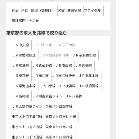
宿泊
料飲
調理（調理師）
客室
施設管理
ブライダル
管理部門・その他
東京都
の求人を路線で絞り込む
ＪＲ中央線
ＪＲ中央本線
ＪＲ五日市線
ＪＲ常磐線快速
ＪＲ常磐線各駅停車
ＪＲ京浜東北線
ＪＲ京葉線
ＪＲ武蔵野線
ＪＲ南武線
ＪＲ青梅線
ＪＲ埼京線
ＪＲ総武線
ＪＲ総武線快速
ＪＲ東北本線
ＪＲ東海道本線
ＪＲ山手線
ＪＲ横浜線
ＪＲ横須賀線
ＪＲ高崎線
ＪＲ湘南新宿ライン
ＪＲ八高線
ＪＲ上野東京ライン
東京メトロ銀座線
東京メトロ半蔵門線
東京メトロ日比谷線
東京メトロ丸ノ内線
東京メトロ南北線
東京メトロ千代田線
東京メトロ東西線