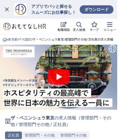
アプリでパッと探せる
ダウンロード
スムーズにお仕事探し！
ログイン
求人検索
転職相談
キープ
メニュー
求人・施設を探す
東京都
千代田区
ザ・ペニンシュラ東京
管理部門その他/正社員の求人詳細
キープした求人
就職・転職 合同説明会
おもてなしHRについて
ご利用の流れ
よくある質問
ザ・ペニンシュラ東京
の求人情報（
管理部門・その
ホテル・宿泊業界情報コラム
他
/
管理部門その他
/
正社員
）
正社員
管理部門・その他
管理部門その他