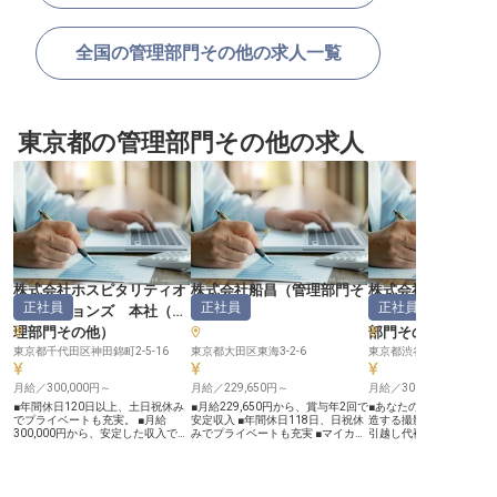
全国の管理部門その他の求人一覧
東京都の管理部門その他の求人
株式会社ホスピタリティオ
株式会社船昌
（
管理部門そ
株式会社ポジティ
正社員
正社員
正社員
ペレーションズ 本社
（
管
の他
）
ムパーソンズ 本
理部門その他
）
部門その他
東京都千代田区神田錦町2-5-16
東京都大田区東海3-2-6
東京都渋谷区恵比寿南1-15
月給／300,000円～
月給／229,650円～
月給／300,000円～
■年間休日120日以上、土日祝休み
■月給229,650円から、賞与年2回で
■あなたの感性を活かし
でプライベートも充実。 ■月給
安定収入 ■年間休日118日、日祝休
造する撮影ディレクター 
300,000円から、安定した収入で安
みでプライベートも充実 ■マイカー
引越し代補助制度があり
心。 ■都心でアクセス抜群、通勤も
通勤可能、駐車場完備で通勤も安心
新生活をスタート ■土日
快適なオフィス環境。 ■ホテル業界
■資格取得補助や社員販売など充実
ライベートも充実、年間休
のITを支え、専門スキルを活かせる
の福利厚生 ーー【食の恵みを支え
■月給300,000円から、
環境。 ーー【おもてなしを支えるIT
る、やりがいあるお仕事】 大田市
で頑張りを評価 ーー【おもてなし