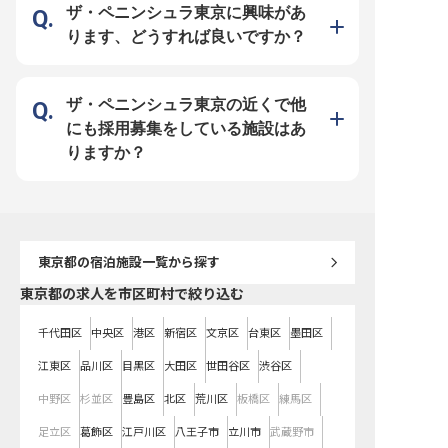
た来たい」と思っていただけるよう
ます。お客様の笑顔のために、心を
様の笑顔を想像しながら
ザ・ペニンシュラ東京に興味があ
なおもてなしを一緒に創りましょ
込めて最高の体験を創造する喜び
の情報発信に心を込めて
う！ ーー【成長できる環境で、ホ
を、私たちと共に分かち合いません
ください。 ーー【成長を支える環
ります、どうすれば良いですか？
スピタリティのプロへ】 シフト制
か。あなたのホスピタリティが、お
境とキャリアアップ】 広
を採用しているため、ライフスタイ
客様にとって忘れられない思い出と
ケティングの実務経験を
ルに合わせた働き方が可能です。
なるでしょう。 ーー【あなたの成
シスタントマネージャー
朝・昼・夜と様々な時間帯で働くこ
長を支える、充実の環境とキャリア
リアを築ける環境です。
とで、多様なお客様対応スキルが身
パス】 当社では、マネージャー候
光業界での経験は歓迎さ
につきます！ 福利厚生も充実！会
補としてあなたの成長を全力でサポ
異業種での広報経験も高
ザ・ペニンシュラ東京の近くで他
員制福利厚生サービスや資格取得支
ートします。レストラン業務だけで
します。 社内外の多様な
援など、長く安心して働ける環境を
なく、スタッフ育成やマネジメント
連携し、コミュニケーシ
にも採用募集をしている施設はあ
整えています！ また、当社運営の
業務を通じて、リーダーシップを発
磨きながら、専門性を深
ホテルやレストランの利用割引もあ
揮できる機会が豊富にあります。月
できます。都心に位置す
りますか？
り、プライベートも充実できます。
給280,000円からの安定した給与に
安定した月給と充実した
接客経験を活かしながら、ホテル業
加え、賞与年2回、家族手当や食事
もと、長期的な視点でご
界でのキャリアアップを目指したい
手当など、充実した福利厚生で安心
と会社の発展に貢献して
方にぴったりの職場です！ ※2025
して長く働ける環境です。経験が浅
年09月08日時点の情報です
い方も歓迎しており、一流のサービ
ススキルを身につけながら、キャリ
アアップを目指せます。 ※2025年
12月19日時点の情報です
東京都
の宿泊施設一覧から探す
東京都の求人を市区町村で絞り込む
千代田区
中央区
港区
新宿区
文京区
台東区
墨田区
江東区
品川区
目黒区
大田区
世田谷区
渋谷区
中野区
杉並区
豊島区
北区
荒川区
板橋区
練馬区
足立区
葛飾区
江戸川区
八王子市
立川市
武蔵野市