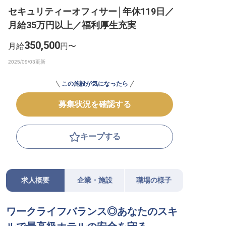
セキュリティーオフィサー│年休119日／
転職サポートに申し込む
無料
月給35万円以上／福利厚生充実
採用をお考えの企業様へ
350,500
月給
円〜
この施設が気になったら
募集状況を確認する
キープする
求人概要
企業・施設
職場の様子
ワークライフバランス◎あなたのスキ