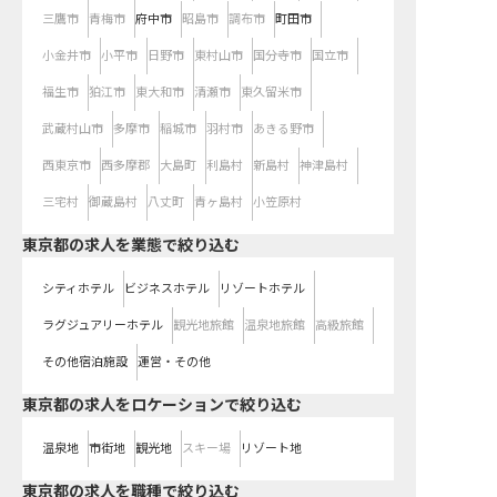
三鷹市
青梅市
府中市
昭島市
調布市
町田市
小金井市
小平市
日野市
東村山市
国分寺市
国立市
福生市
狛江市
東大和市
清瀬市
東久留米市
武蔵村山市
多摩市
稲城市
羽村市
あきる野市
西東京市
西多摩郡
大島町
利島村
新島村
神津島村
三宅村
御蔵島村
八丈町
青ヶ島村
小笠原村
東京都の求人を業態で絞り込む
シティホテル
ビジネスホテル
リゾートホテル
ラグジュアリーホテル
観光地旅館
温泉地旅館
高級旅館
その他宿泊施設
運営・その他
東京都の求人をロケーションで絞り込む
温泉地
市街地
観光地
スキー場
リゾート地
東京都の求人を職種で絞り込む