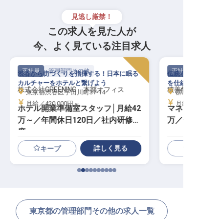
見逃し厳禁！
この求人を見た人が
今、よく見ている注目求人
正社員
管理部門その他
正社員
渋谷から街づくりを指揮する！日本に眠る
伝統を次代へ。3
カルチャーをホテルと繋げよう
を仕組みに変える
株式会社GREENING 本部オフィス
積善館（本館・
東京都渋谷区宇田川町37-14
群馬県吾妻郡中
月給／420,000円～
月給／350,00
ホテル開業準備室スタッフ│月給42
マネージャー候
万～／年間休日120日／社内研修制
万／個室寮無
度
詳しく見る
キープ
東京都の管理部門その他の求人一覧