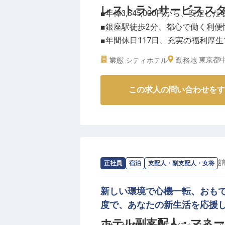
レストランサービスス
■年俸3,645,000円から、安定
■銀座駅徒歩2分、都心で働く利便
■年間休日117日、充実の福利厚
■お客様の心に残るサービスを追
東京都中
業態
シティホテル
勤務地
ーーお客様の心に寄り添う、銀座
この求人の問い合わせをす
銀座の中心に位置する当施設は、
す。洗練された空間で、お客様一
しています。あなたの温かい笑顔
となるでしょう。上質なサービス
か。お客様の「ありがとう」が、
求人情報：
スマイルホテル日本橋三越
正社員
宿泊
支配人・副支配人・女将
ーー成長を支える環境と、未来を
当施設では、スタッフが安心して長
新しい環境で心機一転、おも
え、まかないや社員割引、無料宿
度で、あなたの新生活を応援
ト。また、昇給年2回、賞与年2
ホテル副支配人・マネー