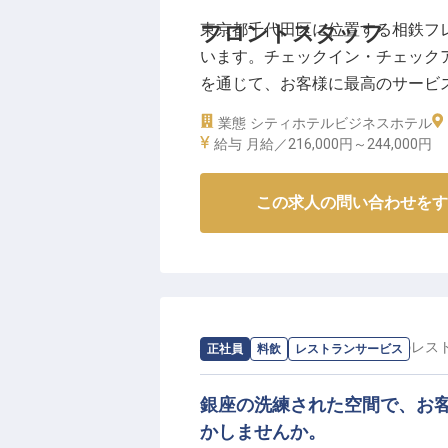
東京都千代田区に位置する相鉄フ
フロントスタッフ
います。チェックイン・チェック
を通じて、お客様に最高のサービスを提
の充実した給与体系と、正社員登
業態
シティホテル
ビジネスホテル
リアアップを目指すあなたに最適
給与
月給／216,000円～
244,000円
しましょう！※2024年08月26日
この求人の問い合わせをす
求人情報：
MUJI HOTEL GINZA
の
レス
正社員
料飲
レストランサービス
銀座の洗練された空間で、お
かしませんか。