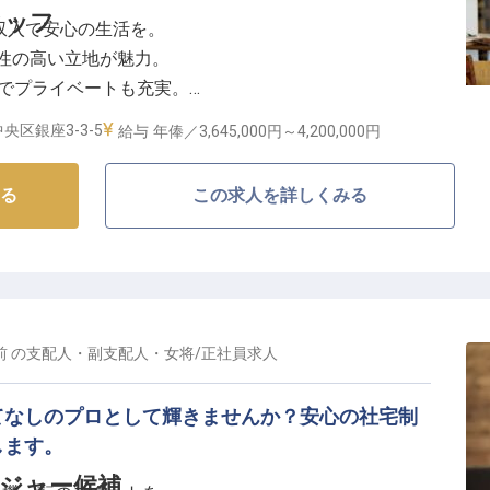
タッフ
した収入で安心の生活を。
性の高い立地が魅力。
生でプライベートも充実。
求し、成長できる環境。
央区銀座3-3-5
給与
年俸／3,645,000円～
4,200,000円
のおもてなし
る
この求人を詳しくみる
お客様に特別な時間をお届けすることを大切にしていま
人ひとりの心に寄り添い、記憶に残るおもてなしを追求
と細やかな気配りが、お客様にとって忘れられない体験
を通じて、お客様の期待を超える感動を創造しません
何よりの喜びとなるお仕事です。
前
の
支配人・副支配人・女将
/
正社員
求人
描くキャリアパス
く働ける環境を整えています。年間休日117日に加
てなしのプロとして輝きませんか？安心の社宅制
泊制度など、充実した福利厚生で日々の生活をサポー
します。
回と、あなたの頑張りを正当に評価します。スタッフ教育
ジャー候補