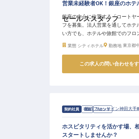
営業未経験者OK！銀座のホテ
銀座の中心に位置する「コートヤ
セールススタッフ
フを募集。法人営業を通してホテ
い方でも、ホテルや旅館でのフロ
なるキャリアアップが目指せる環
東京都中
業態
シティホテル
勤務地
けでなくレストランやウェディング
8月22日時点の情報です。
この求人の問い合わせをす
求人情報：
相鉄フレッサイン神田大手
契約社員
宿泊
フロント
ホスピタリティを活かす場、
スタートしませんか？