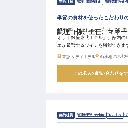
求人情報：
コートヤード・マリオット
契約社員
調理（調理師）
調理部門その
季節の食材を使ったこだわり
1987年に銀座にオープンして以
調理（係、主任、マネー
オット銀座東武ホテル」。館内の
エが厳選するワインを堪能できま
募集。料理を通して、感動のひと
東京都中
業態
シティホテル
勤務地
ル全体の管理を担うマネージャーへ
月7日時点の情報です。
この求人の問い合わせをす
求人情報：
コートヤード・マリオット
契約社員
管理部門・その他
セールス