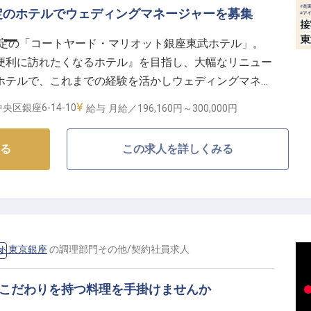
定のホテルでウェディングマネージャーを募集
ャー
予定の「コートヤード・マリオット銀座東武ホテル」。
便利に訪れたくなるホテル』を目指し、大幅なリニュー
ホテルで、これまでの経験を活かしウェディングマネー
通費は全額支給。さらに昇給・賞与や正社員登用制度あ
央区銀座6-14-10
給与
月給／196,160円～
300,000円
はの上質なウェディングを提案してください。※2023
る
この求人を詳しくみる
ット東京銀座
の
調理部門その他
/
契約社員
求人
他
にこだわりを持つ料理を手掛けませんか