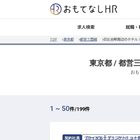
就職・
求人検索
TOP
東京都
都営三田線
日比谷駅周辺のホテル
東京都 / 都
おも
1 ~ 50
件/
199
件
求人情報：
コートヤード・マリオット
契約社員
ブライダル
プランナー・コー