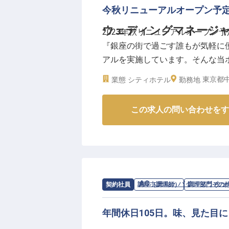
今秋リニューアルオープン予
ウェディングマネージ
2023年秋リニューアルオープン
『銀座の街で過ごす誰もが気軽に
アルを実施しています。そんな当
ジャーとして活躍しませんか。交
東京都中
業態
シティホテル
勤務地
り！銀座のホテルで、あなたならで
年8月22日時点の情報です。
この求人の問い合わせをす
求人情報：
ACホテル・バイ・マリオ
契約社員
調理（調理師）
調理部門その
年間休日105日。味、見た目