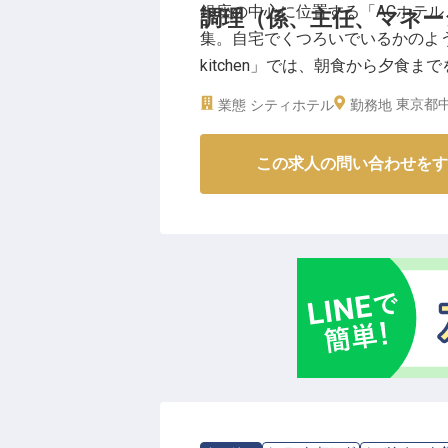
銀座の中心に位置する「ACホテ
調理（係、主任、マネー
集。自宅でくつろいでいるかのよ
kitchen」では、朝食から夕
を持った料理を作り上げる厨房で、
東京都中
業態
シティホテル
勤務地
回。調理師免許をお持ちの実務経験
の情報です。
この求人の問い合わせをす