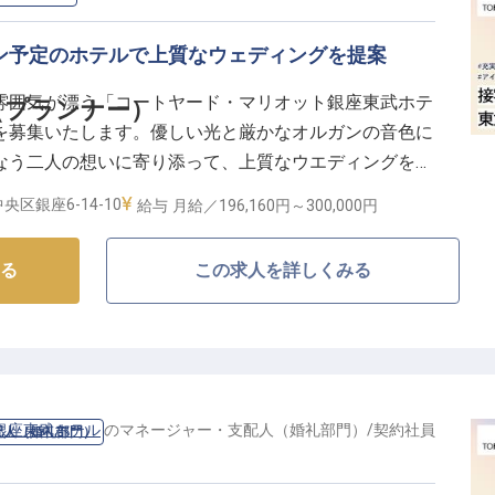
プン予定のホテルで上質なウェディングを提案
雰囲気が漂う「コートヤード・マリオット銀座東武ホテ
（プランナー）
を募集いたします。優しい光と厳かなオルガンの音色に
なう二人の想いに寄り添って、上質なウエディングを提
023年秋にフリニューアルオープン予定の当館で、ホ
央区銀座6-14-10
給与
月給／196,160円～
300,000円
別な1日を演出してください。※2023年8月10日時点の
る
この求人を詳しくみる
銀座東武ホテル
の
マネージャー・支配人（婚礼部門）
/
契約社員
配人（婚礼部門）