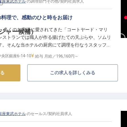
銀座東武ホテル
の
調理部門その他
/
契約社員
求人
他
の料理で、感動のひと時をお届け
来、多くのお客様に愛されてきた「コートヤード・マリ
ジャー候補）
レストランでは職人が作る揚げたての天ぷらや、ソムリ
す。そんな当ホテルの厨房にて調理を行なうスタッフを
時を演出しませんか。正社員登用あり。ゆくゆくはホテ
央区銀座6-14-10
給与
月給／196,160円～
と成長いただけることを期待しています。※2023年9
る
この求人を詳しくみる
銀座東武ホテル
の
セールス
/
契約社員
求人