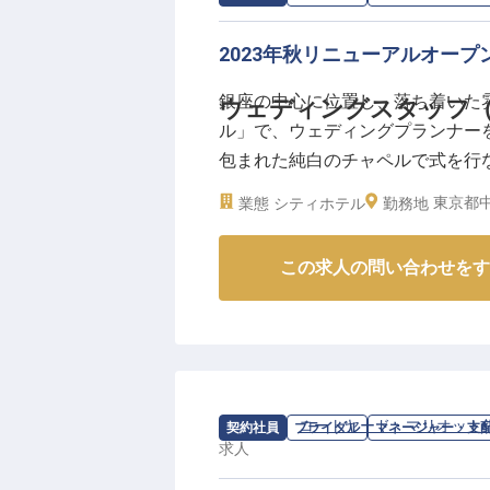
2023年秋リニューアルオー
銀座の中心に位置し、落ち着いた
ウェディングスタッフ
ル」で、ウェディングプランナー
包まれた純白のチャペルで式を行
案しませんか。昇給・賞与あり！2
東京都中
業態
シティホテル
勤務地
テルならではのホスピタリティで特
情報です。
この求人の問い合わせをす
求人情報：
コートヤード・マリオット
契約社員
ブライダル
マネージャー・支
求人