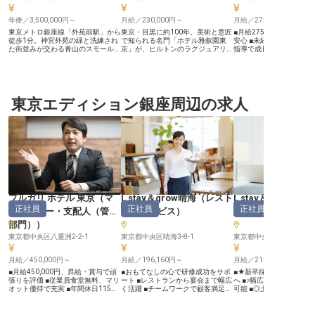
年俸／3,500,000円～
月給／230,000円～
月給／275,000円～
東京メトロ銀座線「外苑前駅」から
東京・目黒に約100年。美術と意匠
■月給275,000円！安定
徒歩1分。神宮外苑の緑と洗練され
で知られる名門「ホテル雅叙園東
安心 ■未経験から挑戦可
た街並みが交わる青山のスモールラ
京」が、ヒルトンのラグジュアリー
指導で成長 ■制服貸与あ
グジュアリーホテル「ホテルアラマ
ブランド「LXRホテルズ&リゾー
用を抑えてスタート ■都
ンダ青山」は、2027年4月に全館リ
ツ」として2027年に生まれ変わり
アクセス良好な新橋エリア ー
ニューアルオープンを迎えます。
ます。LXRブランドの東京初進出、
【お客様に寄り添うおも
海外からのお客様も多く、宿泊・レ
国内2軒目となる特別なプロジェク
心】 お客様に心温まるひ
ストラン・バー・フィットネス＆ス
トです。 【日本料理・中国料理・
提供するため、調理と接
パを通じて上質な滞在を提供する当
東京エディション銀座周辺の求人
西洋料理・オールデイ・宴会。5つ
らおもてなしの心を大切
ホテル。リニューアルでは鮨レスト
の舞台から、あなたの一皿を】 各
す。 スチームコンベクシ
ランやミュージックラウンジ＆Bar
レストランおよび調理部門に配属と
ブンやフライヤーを使っ
を新たに加え、組織体制も大きく強
なり、料理長・副料理長の指示のも
リンク作成、簡単な接客
化します。 【料理長のもとで、洋
と調理業務全般を担います。仕込み
て、お客様の笑顔を間近
食の技を磨く】 調理・仕込み・盛
から盛り付け、衛生管理まで、担当
るやりがいのあるお仕事で
り付けなどの厨房業務全般に加え、
部門の一皿をブランドスタンダード
しい調理技術は不要です
食材管理やメニュー開発にも携わっ
にふさわしい品質へ磨き上げていき
して飛び込んできてください
ていただきます。コース料理からア
ます。 【調理経験があれば、ジャ
ー【働きやすい環境とキ
ラカルト、バーフードまで幅広く、
ンルは問いません】 和・洋・中そ
プ】 6:00からの勤務開
オープンキッチンや鉄板焼での調理
れぞれの厨房で培った腕を、新生ラ
方を歓迎しており、早朝
（配属先による）も。リニューアル
グジュアリーホテルの現場で発揮で
効活用したい方にもぴっ
ブルガリ ホテル 東京
（
マ
L stay＆grow晴海
（
レスト
L stay＆grow晴海
する店舗を一から作り上げる面白さ
きます。開業メンバーとして、味の
飲食店でのキッチン経験
正社員
正社員
正社員
があります。 【働く環境のポイン
基準づくりからオペレーションの立
った調理経験がある方は
ネージャー・支配人（管理
ランサービス
）
経理・人事
ト】 ・年俸350万円～450万円 ・年
ち上げまで携われるのはこの時期な
未経験の方も大歓迎。 日
部門）
）
間休日110日（2027年4月〜／それ
らではの醍醐味です。 【働く環境
客様対応ができる方、コ
までは107日）／残業月平均12時間
のポイント】 ・世界143の国と地域
ションが取れる方を求め
東京都中央区八重洲2-2-1
東京都中央区晴海3-8-1
東京都中央区晴海3-8ｰ1
・住宅手当・資格取得支援・人間ド
に9,100軒以上を展開するヒルトン
制服貸与や社割制度もあ
ック費用補助など充実の福利厚生
グループ ・社員割引制度「Go
がらスキルアップを目指
月給／450,000円～
Hilton」 ・退職金制度(確定拠出年
月給／196,160円～
す。
月給／215,000円～
金) ・年間休日120日以上 ・英語を
■月給450,000円、昇給・賞与で頑
■おもてなしの心で研修成功をサポ
■★新卒採用のプロフェ
活かせる外資系・グローバルなキャ
張りを評価 ■従業員食堂無料、マリ
ート ■レストランから宴会まで幅広
へ ■♪幅広い人事業務に
リア
オット優待で充実 ■年間休日115
く活躍 ■チームワークで顧客満足度
可能 ■◎土日祝休みでワ
日、病気有給など休暇も充実 ■語学
向上に貢献 ■充実の福利厚生で安心
バランス◎ ■★独身寮あり
力より学ぶ姿勢を重視、未経験も歓
して働ける環境！ ーー【心を込め
15,000円)で安心 ーー【「おもてな
迎 ーー【極上の癒しを創造する、
たサービスで研修の成功を支えるホ
し」の心を人材採用でも