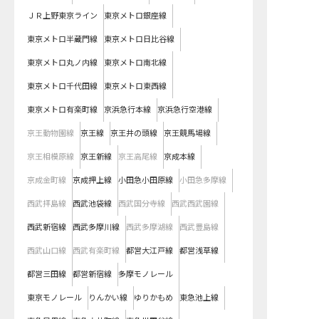
ＪＲ上野東京ライン
東京メトロ銀座線
東京メトロ半蔵門線
東京メトロ日比谷線
東京メトロ丸ノ内線
東京メトロ南北線
東京メトロ千代田線
東京メトロ東西線
東京メトロ有楽町線
京浜急行本線
京浜急行空港線
京王動物園線
京王線
京王井の頭線
京王競馬場線
京王相模原線
京王新線
京王高尾線
京成本線
京成金町線
京成押上線
小田急小田原線
小田急多摩線
西武拝島線
西武池袋線
西武国分寺線
西武西武園線
西武新宿線
西武多摩川線
西武多摩湖線
西武豊島線
西武山口線
西武有楽町線
都営大江戸線
都営浅草線
都営三田線
都営新宿線
多摩モノレール
東京モノレール
りんかい線
ゆりかもめ
東急池上線