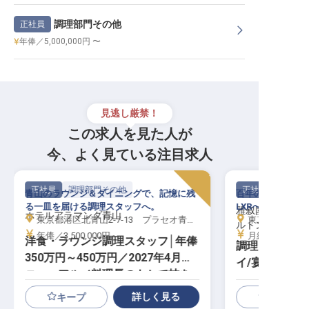
調理部門その他
正社員
年俸／5,000,000円 〜
見逃し厳禁！
この求人を見た人が
今、よく見ている注目求人
正社員
調理部門その他
正社員
青山のラウンジ＆ダイニングで、記憶に残
百年の歴史を持つ
る一皿を届ける調理スタッフへ。
LXRへ。開業を
雅叙園東京 LX
ホテルアラマンダ青山
東京都港区北青山2-7-13 プラセオ青山ビル
東京都目黒区下目
ルトングループ
年俸／3,500,000円～
月給／230,00
洋食・ラウンジ調理スタッフ│年俸
調理スタッフ(
350万円～450万円／2027年4月リ
イ/宴会)│月給
ニューアル／料理長のもとで技を
業予定／ヒルト
磨く
詳しく見る
キープ