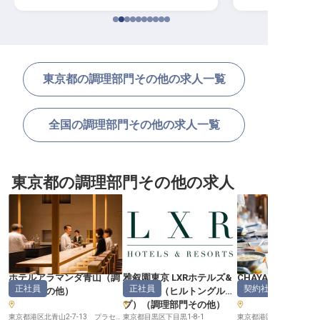
東京都の調理部門その他の求人一覧
全国の調理部門その他の求人一覧
東京都の調理部門その他の求人
ホテルアラマンダ青山
（
調
雅叙園東京 LXRホテルズ&
CHAYA 1899 TOKY
正社員
正社員
契約社員
理部門その他
）
リゾーツ（ヒルトングルー
部門その他
プ）
（
調理部門その他
）
東京都港区北青山2-7-13 プラセオ青山ビル
東京都目黒区下目黒1-8-1
東京都港区新橋6-4-1