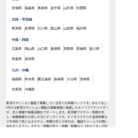
宮城県
福島県
青森県
岩手県
山形県
秋田県
北陸・甲信越
新潟県
長野県
石川県
富山県
山梨県
福井県
中国・四国
広島県
岡山県
山口県
島根県
鳥取県
愛媛県
香川県
徳島県
高知県
九州・沖縄
福岡県
熊本県
鹿児島県
長崎県
大分県
宮崎県
佐賀県
沖縄県
東京エディション銀座で募集している求人の詳細ページです。おもてなし
HRでは東京エディション銀座の募集情報に精通したキャリアアドバイザー
が、求人情報や転職活動をサポートします。東京都でホテル・旅館の求
人・転職情報をお探しの方にピッタリです。ビジネスホテルや温泉旅館な
ど
中央区
で気になるホテル・旅館の求人があれば、電話やメールでお問い
合わせください。ホテル・旅館の求人・就職・転職なら【おもてなしHR】