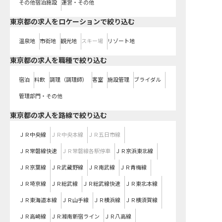
その他宿泊施設
運営・その他
東京都の求人をロケーションで絞り込む
温泉地
市街地
観光地
スキー場
リゾート地
東京都の求人を職種で絞り込む
宿泊
料飲
調理（調理師）
客室
施設管理
ブライダル
管理部門・その他
東京都
の求人を路線で絞り込む
ＪＲ中央線
ＪＲ中央本線
ＪＲ五日市線
ＪＲ常磐線快速
ＪＲ常磐線各駅停車
ＪＲ京浜東北線
ＪＲ京葉線
ＪＲ武蔵野線
ＪＲ南武線
ＪＲ青梅線
ＪＲ埼京線
ＪＲ総武線
ＪＲ総武線快速
ＪＲ東北本線
ＪＲ東海道本線
ＪＲ山手線
ＪＲ横浜線
ＪＲ横須賀線
ＪＲ高崎線
ＪＲ湘南新宿ライン
ＪＲ八高線