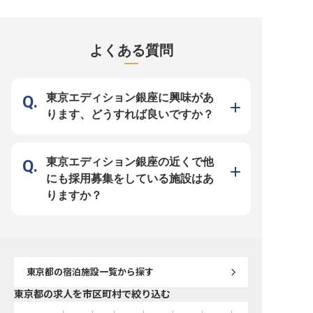
洗練されたおもてなし】 お客様に
テル】 Lstay&grow 晴海では、お客
Lstay&grow晴海では、
心からの安らぎと活力を提供するス
様の大切な研修をトータルサポー
もてなしの心を人事業務
パマネージャーとして、特別な空間
ト。朝食からビジネス研修、そして
ています♪お客様をお迎
を創造しませんか。 世界中から訪
懇親会まで、すべての場面でお客様
に新しい仲間との出会い
れるお客様へ、五感を満たす極上の
の成功に寄り添います。事前予約制
新卒採用を中心に、当社
よくある質問
リラクゼーション体験をお届けしま
だからこそ、準備を万全に整えてお
ンや各部門の魅力を伝え
す。 細部にまでこだわり抜いたサ
迎えする「おもてなしの心」が大切
ジションです★調理など
ービスと、温かいおもてなしの心
です。研修後の懇親会は単なる食事
用も担当し、多様な人材
で、お客様一人ひとりのニーズに応
の場ではなく、お客様同士の絆を深
があります。ホテルなら
え、忘れられない感動を演出してく
める貴重な時間。その目的や意図を
い雰囲気の中で、人と人
ださい。 あなたのホスピタリティ
理解し、心のこもったサービスで思
りがいを感じていただけます
東京エディション銀座に興味があ
が、お客様の心と体を深く癒し、新
い出に残る時間を演出しましょう。
ー【あなたの「やりたい
たな活力を与える源となります。
ーー【成長できる環境で、ホテリエ
る環境】 入社後はまず当
ります、どうすれば良いですか？
ーー【成長を支える環境と、未来を
としての未来を描く】 接客業の経
を実感していただくとこ
拓くキャリアパス】 当ホテルで
験を活かしながら、レストラン業務
ート！徐々に採用業務の
は、従業員一人ひとりが輝けるよ
から宴会サービス、さらにはオンラ
将来的には採用ブランデ
う、充実した福利厚生と研修制度を
イン配信サポートまで、幅広いスキ
度設計にも挑戦可能です
整えています。 従業員食堂の無料
ルを身につけられます。将来的には
や住宅手当など福利厚生
利用やマリオット系列ホテル優待な
ホテルオペレーション全体に関わる
身寮も完備(月額15,000
東京エディション銀座の近くで他
ど、日々の生活を豊かにするサポー
チャンスも！CS向上のための企画
ので、遠方からの転職も
トも万全です。 チームを導くリー
立案や顧客情報を活用した体制構築
土日祝休みで、プライベ
にも採用募集をしている施設はあ
ダーシップを発揮し、スパ部門全体
など、あなたのアイデアや経験を活
にしながら、人事のプロ
の運営に携わることで、マネジメン
かせる職場です。目標達成報奨金制
ナルとして成長できる環
りますか？
トスキルを磨き、キャリアアップを
度や住宅手当（最大30,000円）、
しております◎ ※2025年
目指せます。 多様なバックグラウ
家族手当など福利厚生も充実。チー
時点の情報です
ンドを持つ仲間と共に、グローバル
ムの一員として、お客様の満足と自
な視点でお客様に最高のサービスを
身の成長を同時に実現できる環境が
提供し、自身の可能性を広げていき
あなたを待っています。 ※2025年
ましょう。 ※2026年03月26日時点
08月22日時点の情報です
の情報です
東京都
の宿泊施設一覧から探す
東京都の求人を市区町村で絞り込む