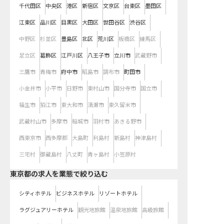
千代田区
中央区
港区
新宿区
文京区
台東区
墨田区
江東区
品川区
目黒区
大田区
世田谷区
渋谷区
中野区
杉並区
豊島区
北区
荒川区
板橋区
練馬区
足立区
葛飾区
江戸川区
八王子市
立川市
武蔵野市
三鷹市
青梅市
府中市
昭島市
調布市
町田市
小金井市
小平市
日野市
東村山市
国分寺市
国立市
福生市
狛江市
東大和市
清瀬市
東久留米市
武蔵村山市
多摩市
稲城市
羽村市
あきる野市
西東京市
西多摩郡
大島町
利島村
新島村
神津島村
三宅村
御蔵島村
八丈町
青ヶ島村
小笠原村
東京都の求人を業態で絞り込む
シティホテル
ビジネスホテル
リゾートホテル
ラグジュアリーホテル
観光地旅館
温泉地旅館
高級旅館