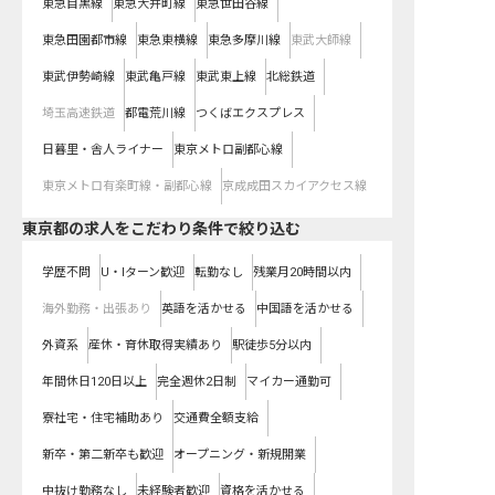
東急目黒線
東急大井町線
東急世田谷線
東急田園都市線
東急東横線
東急多摩川線
東武大師線
東武伊勢崎線
東武亀戸線
東武東上線
北総鉄道
埼玉高速鉄道
都電荒川線
つくばエクスプレス
日暮里・舎人ライナー
東京メトロ副都心線
東京メトロ有楽町線・副都心線
京成成田スカイアクセス線
東京都の求人をこだわり条件で絞り込む
学歴不問
U・Iターン歓迎
転勤なし
残業月20時間以内
海外勤務・出張あり
英語を活かせる
中国語を活かせる
外資系
産休・育休取得実績あり
駅徒歩5分以内
年間休日120日以上
完全週休2日制
マイカー通勤可
寮社宅・住宅補助あり
交通費全額支給
新卒・第二新卒も歓迎
オープニング・新規開業
中抜け勤務なし
未経験者歓迎
資格を活かせる