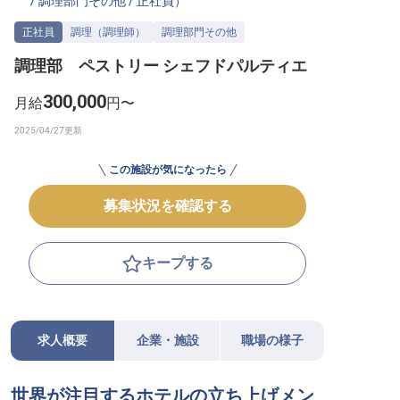
/
調理部門その他
/
正社員
）
転職サポートに申し込む
無料
正社員
調理（調理師）
調理部門その他
調理部 ペストリー シェフドパルティエ
採用をお考えの企業様へ
300,000
月給
円〜
この施設が気になったら
募集状況を確認する
キープする
求人概要
企業・施設
職場の様子
世界が注目するホテルの立ち上げメン