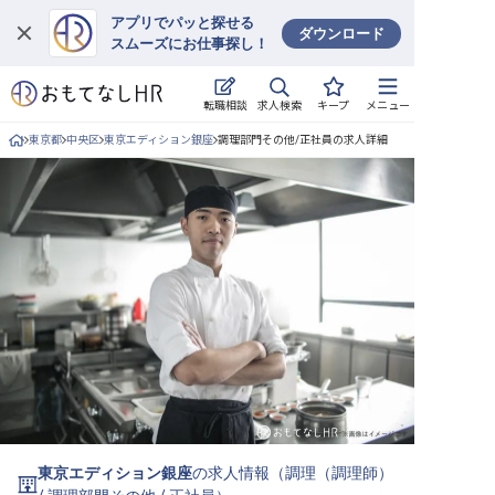
アプリでパッと探せる
ダウンロード
スムーズにお仕事探し！
ログイン
求人検索
転職相談
キープ
メニュー
求人・施設を探す
東京都
中央区
東京エディション銀座
調理部門その他/正社員の求人詳細
キープした求人
就職・転職 合同説明会
おもてなしHRについて
ご利用の流れ
よくある質問
ホテル・宿泊業界情報コラム
東京エディション銀座
の求人情報（
調理（調理師）