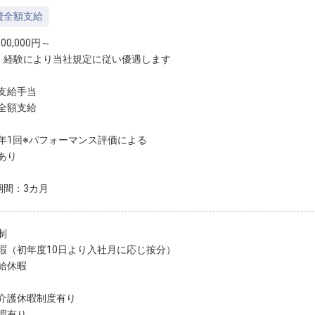
費全額支給
00,000円～
・経験により当社規定に従い優遇します
支給手当
全額支給
年1回※パフォーマンス評価による
あり
期間：3カ月
制
暇（初年度10日より入社月に応じ按分）
給休暇
介護休暇制度有り
暇有り