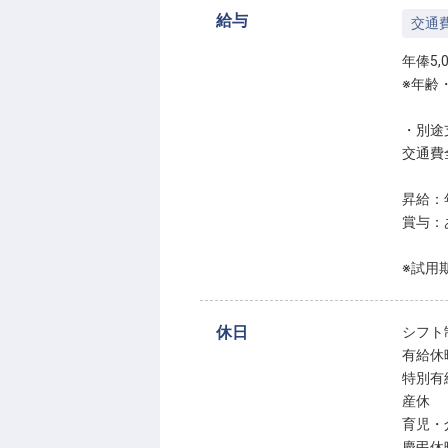
給与
交通
年俸5,0
※年齢
・別途
交通費
昇給：
賞与：
※試用
休日
シフト
有給休
特別有
産休
育児・
慶弔休