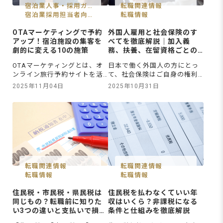
コンセプト設計といった経営
条件や申請方法、現地での生
宿泊業人事・採用ガイ
転職関連情報
視点です
活費や住ま
ド
宿泊業採用担当者向け
転職情報
情報
OTAマーケティングで予約
外国人雇用と社会保険のす
アップ！宿泊施設の集客を
べてを徹底解説｜加入義
劇的に変える10の施策
務、扶養、在留資格ごとの
手続き
OTAマーケティングとは、オ
日本で働く外国人の方にとっ
ンライン旅行予約サイトを活
て、社会保険はご自身の権利
用して宿泊施設の予約率を高
と義務に関わる重要なテーマ
2025年11月04日
2025年10月31日
める施策のことです。これら
です。特に、就職や転職を控
のサイトでは、宿泊プランの
えている方のなかには、社会
見せ方や写真、口コミ対応、
保険料や手続きについて多く
広告運用などの工夫が、予約
の疑問を抱えている方もいる
数や集客に直結します。この
かもしれません。基本的に、
記事では、宿泊施設が実践で
外国人の方も一定の雇用条件
きるOTAマーケティングの10
こようじょうけんを満たせ
の施策を詳しく解説。さら
ば、日本国民と同様に社会保
に、よくある失敗例や応用テ
険加入しゃかいほけんかにゅ
転職関連情報
転職関連情報
クニ
うが義務と
転職情報
転職情報
住民税・市民税・県民税は
住民税を払わなくていい年
同じもの？転職前に知りた
収はいくら？非課税になる
い3つの違いと支払いで損を
条件と仕組みを徹底解説
しない方法