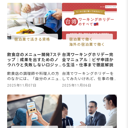
労制限しゅうろうせいげんな
や経営者にとって当然の悩み
しで働けるため、違いが分か
でしょう。外国人雇用でもっ
りにくいと感じている方も多
とも活用実績が多く、最大80
いようです。永住権は「期間
万円（または最大72万円）の
の制限なく一生涯いっしょう
支給が見込まれる助成金は、
がい日本に住める資格」であ
主に人材確保等支援助成金と
り、社会的信用しゃかいてき
特定求職者雇用開発助成金の2
しんようの面でも優位ゆうい
種類です。今回は、この主要
宿泊業で活きる資格
宿泊業で働く
です。一
な
海外の宿泊業で働く
飲食店のメニュー開発7ステ
台湾ワーキングホリデー完
ップ｜成果を出すためのノ
全マニュアル｜ビザ申請か
ウハウと失敗しないロジッ
ら生活・仕事まで徹底解説
ク
飲食店の調理師や料理人の方
台湾でワーキングホリデーを
のなかには、「自分のメニュ
してみたいけれど、仕事の種
ーをグランドメニューに載せ
類や生活費、現地での暮らし
2025年11月07日
2025年11月06日
たい」「味には自信があるの
方がわからなくて不安を抱え
に、なぜか企画が通らない」
ている方もいるでしょう。
と悩んでいる方もいるかもし
「現地でちゃんと暮らせるの
れません。その壁を乗り越え
か」「アルバイトは見つかる
るカギは、味の追求だけでは
のか」と心配になる方も多い
ありません。お客さまのニー
はずです。この記事では、台
ズや、利益を確保するコスト
湾でワーキングホリデーをす
計算、競合との差別化を図る
る際に知っておきたいビザの