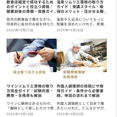
飲食店経営で成功するため
温泉ソムリエ資格の取り方
のポイントと役立つ資格｜
ガイド｜受講スタイル・取
開業前後の準備・改善ガイ
得のメリット・活かせる職
ド
場も解説
地方の飲食店で働きながら、
温泉や入浴法についてもっと
将来的に自分のお店を持ちた
知識を深めたいけれど、資格
い、あるいは経営の幅を広げ
を取っても仕事や日常にどう
2025年10月21日
2025年10月20日
たいと考えている方もいるで
活かせるかわからないと悩ん
しょう。しかし、資格や研修
でいる方もいるでしょう。近
で知識を学んでも、現場や開
年、温泉の知識や正しい入浴
業でどう活かせるのかイメー
法を身につけることで、接客
ジが湧かず、不安に感じるこ
や観光・地域プロモーション
とも少なくありません。この
の場で活かせる資格として注
記事では、飲食店経営で成功
目されているのが、「温泉ソ
させるための基本ポイントや
ムリエ」です。温泉ソムリエ
役立つ資格、開業前後の具体
の資格を取得すれば、温泉の
宿泊業で活きる資格
転職関連情報
的な準備
専門知識
転職情報
ワインソムリエ資格の取り
外国人調理師の技能ビザ取
方完全ガイド｜試験内容・
得ガイド｜条件から必要書
費用・合格率も解説
類、申請の流れまで解説
ワインに興味はあるものの、
外国人調理師として日本で働
「趣味として楽しむだけで終
きたいけれど、どんなビザが
わってしまう」「資格を取っ
必要なのかわからない。技能
2025年10月15日
2025年10月03日