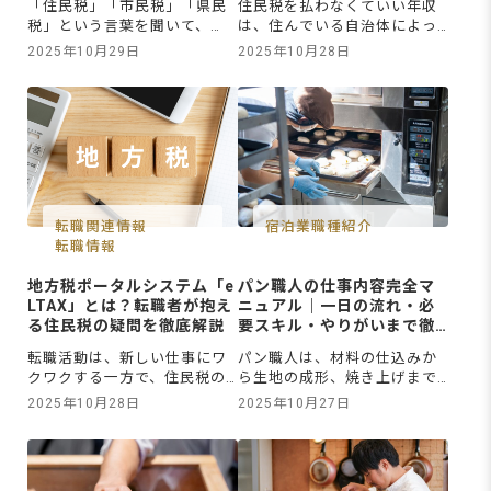
「住民税」「市民税」「県民
住民税を払わなくていい年収
税」という言葉を聞いて、
は、住んでいる自治体によっ
「それぞれ違うものなの？」
て異なるものの、単身の給与
2025年10月29日
2025年10月28日
「何がどう違うの？」と疑問
所得者であれば約100万円が
に感じていませんか？特に、
ひとつの目安になっていま
転職や退職を控えている方
す。また、住民税は前年の所
は、「会社を辞めたら支払い
得に対して課税されるため、
はどうなるんだろう？」と不
年収を調整すれば非課税にす
安を感じているかもしれませ
ることも可能です。さらに現
ん。これまでは給与から特別
在、大きな注目を集めている
徴収で自動的に引かれていた
のが、所得税の「103万円の
税金が、自分で納付書を使っ
壁」を「178万円」へと引き
転職関連情報
宿泊業職種紹介
て手続きをす
上げ
転職情報
地方税ポータルシステム「e
パン職人の仕事内容完全マ
LTAX」とは？転職者が抱え
ニュアル｜一日の流れ・必
る住民税の疑問を徹底解説
要スキル・やりがいまで徹
底解説
転職活動は、新しい仕事にワ
パン職人は、材料の仕込みか
クワクする一方で、住民税の
ら生地の成形、焼き上げまで
手続きなど、面倒な事務処理
の製造業務を中心に、場合に
2025年10月28日
2025年10月27日
を考えると少し憂鬱になる方
よっては新商品開発や接客な
もいるかもしれません。特
ども担当する専門職です。働
に、地方税共同機構が関わる
く環境や店舗の規模によって
手続きや電子申告と聞くと、
業務内容は異なりますが、確