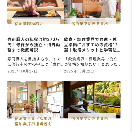
なんだか難しそうに感じると
かな技術と知識が求められま
いう方もいるでしょう。しか
す。この記事では、パン職人
し、転職時の住民税は、地方
の仕事内容や一日の流れ、必
税共同機構が運営する電子申
要なスキル・知識、やりが
告システム「eLTAX（エルタ
い、キャリアパスまでを徹底
宿泊業職種紹介
宿泊業で活きる資格
ックス
解説。パン
寿司職人の年収は約370万
飲食・調理業界で昇進・独
円！修行から独立・海外勤
立準備におすすめの資格12
務まで徹底解説
選｜取得メリットと学習法
も解説
寿司職人を目指す方や、すで
「飲食業界・調理業界で役立
に修行中の方の中には「寿司
つ資格を知りたい」と思った
職人の年収はどれくらい？」
ものの、どの資格を取ればキ
2025年10月27日
2025年10月22日
「経験や勤務先で収入は変わ
ャリアアップにつながるのか
るの？」「将来的に独立や海
わからず、悩んでいる方もい
外勤務はできるの？」といっ
るでしょう。さらに、資格や
た疑問を持つ人も多いでしょ
研修で学んだ知識を現場や独
う。厚生労働省のデータによ
立にどう活かすかイメージで
ると、寿司職人（日本料理調
きず、不安を感じることもあ
理人）の平均年収は約370万
るかもしれません。この記事
円といわれています。しか
では、調理・接客・衛生・経
し、実際の年収は、経験年数
営の4分野に分けたおすすめの
宿泊業人事・採用ガイ
宿泊業で活きる資格
や勤務先
飲食・
ド
宿泊業採用担当者向け
情報