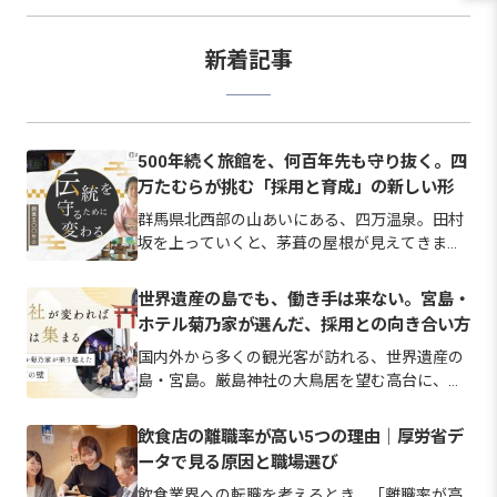
クストビートで描けるキャリ
がいがある」「続けてよかっ
アについて解説します。ホテ
た」と感じる人もいますし、
ルからの
環境を変
新着記事
500年続く旅館を、何百年先も守り抜く。四
万たむらが挑む「採用と育成」の新しい形
群馬県北西部の山あいにある、四万温泉。田村
坂を上っていくと、茅葺の屋根が見えてきま
す。室町時代からおよそ500年。変わらずに守
られてきた佇まいです。 しかし、一緒に旅館を
世界遺産の島でも、働き手は来ない。宮島・
守り続ける仲間探しにおいては、伝統を未来へ
ホテル菊乃家が選んだ、採用との向き合い方
つなぐために過去の慣習に固執…
国内外から多くの観光客が訪れる、世界遺産の
島・宮島。厳島神社の大鳥居を望む高台に、ホ
テル菊乃家は佇んでいます。 「いつでも帰って
こられる“宮島の我が家”」というスローガンを
飲食店の離職率が高い5つの理由｜厚労省デ
掲げ、訪れるお客様を「お帰りなさい」と温か
ータで見る原因と職場選び
く迎え入れてきた宿です。 …
飲食業界への転職を考えるとき、「離職率が高