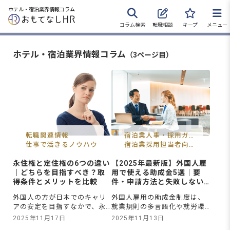
ホテル・宿泊業界情報コラム
コラム検索
転職相談
キープ
メニュー
ホテル・宿泊業界情報コラム
（3ページ目）
転職サポートに申し込む
無料
採用をお考えの企業様へ
転職関連情報
宿泊業人事・採用ガイ
仕事で活きるノウハウ
ド
宿泊業採用担当者向け
情報
永住権と定住権の6つの違い
【2025年最新版】外国人雇
｜どちらを目指すべき？取
用で使える助成金5選｜要
得条件とメリットを比較
件・申請方法と失敗しない
ための全手順
外国人の方が日本でのキャリ
外国人雇用の助成金制度は、
アの安定を目指すなかで、永
就業規則の多言語化や就労環
住権えいじゅうけんと定住権
境整備といった要件が複雑に
2025年11月17日
2025年11月13日
ていじゅうけんはどちらも就
感じられ、多忙な人事担当者