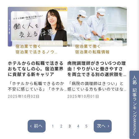
ても仕事に活かせるか不安」
ぎのうビザには「10年以上の
と感じている方も多いのでは
経験」が条件と聞いたけれ
ないでしょうか。近年、ワイ
ど、自分の経歴で本当に申請
ンの知識やテイスティング技
できるのか不安…。日本でシェ
術を活かして飲食業やホテル
フとしてのキャリアを築きた
業界でキャリアアップを目指
いと考える方の中には、この
したいという方が増えていま
ような悩みを抱えている方も
す。そんな中で注目されてい
多いのではないでしょうか。
るのが、ソムリエやワイン関
この記事では、外国人調理師
宿泊業で働く
宿泊業で働く
連の資格
が日本
宿泊業で活きるノウハ
宿泊業の転職情報
ウ
ホテルからの転職で活きる
病院調理師がきつい5つの理
おもてなしの心。宿泊業界
由！やりがいと働きやすさ
に貢献する新キャリア
を両立できる別の選択肢を
人気の記事ランキング
紹介
「ホテルから転職できるのか
「病院の調理師はきつい」と
不安に感じている」「ホテル
感じている方も多いのではな
の経験が他の業界で通用する
いでしょうか。実際、病院で
2025年10月02日
2025年10月01日
のか知りたい」ホテルで働く
の調理は、早朝勤務や大量調
方の中には、このような悩み
理、細かい衛生管理、治療食
を抱えている方も、多いので
への対応など、ほかの現場に
はないでしょうか。この記事
はないプレッシャーが日常的
RANKING
では、ホテルから転職する際
にあります。人間関係やチー
前へ
次へ
1
2
3
4
5
に活かせる経験や、人材業界
ム内の連携に悩むこともある
が向いている理由、さらにネ
でしょう。それでも、「やり