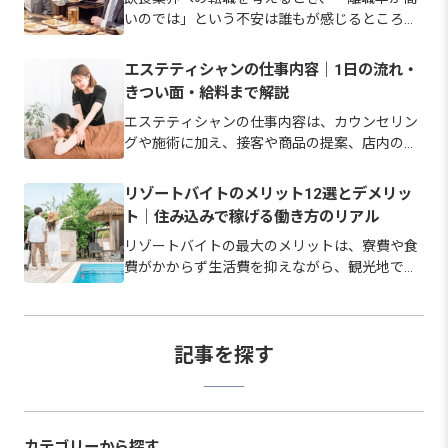
いのでは」という不安は誰もが感じるところで
す。 実際、宿泊業・飲食サービス業の離職率は
令和6年で25.1%と、全産業平均より高い水準に
エステティシャンの仕事内容｜1日の流れ・
あります。 ただし、その背景にある理由は労働
きつい面・給料まで解説
時間や休日、賃金など…
エステティシャンの仕事内容は、カウンセリン
グや施術に加え、接客や商品の提案、店内の衛
生管理まで幅広い業務で成り立っています。 美
容師のような必須の国家資格はなく、未経験か
リゾートバイトのメリット12選とデメリッ
ら始められる職場も少なくありません。 この記
ト｜住み込みで稼げる働き方のリアル
事では、仕事内容の全体像と…
リゾートバイトの最大のメリットは、寮費や食
費がかからず生活費を抑えながら、観光地で暮
らして短期間でも貯金しやすい点にあります。
ただし寮の費用や立地、ネット環境は勤務先に
よって幅があり、良い面だけで選ぶとギャップ
が生じやすいのも事実です。 …
記事を探す
カテゴリーから探す