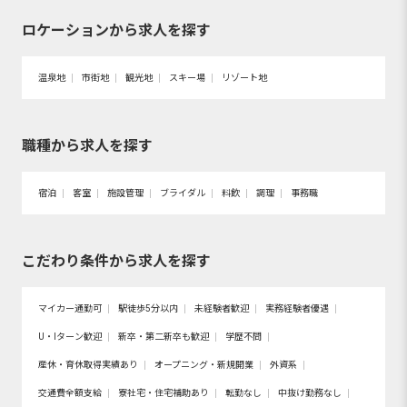
ロケーションから求人を探す
温泉地
市街地
観光地
スキー場
リゾート地
職種から求人を探す
宿泊
客室
施設管理
ブライダル
料飲
調理
事務職
こだわり条件から求人を探す
マイカー通勤可
駅徒歩5分以内
未経験者歓迎
実務経験者優遇
U・Iターン歓迎
新卒・第二新卒も歓迎
学歴不問
産休・育休取得実績あり
オープニング・新規開業
外資系
交通費全額支給
寮社宅・住宅補助あり
転勤なし
中抜け勤務なし