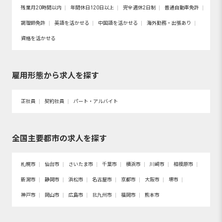
残業月20時間以内
年間休日120日以上
完全週休2日制
普通自動車免許
調理師免許
英語を活かせる
中国語を活かせる
海外勤務・出張あり
資格を活かせる
雇用形態から求人を探す
正社員
契約社員
パート・アルバイト
全国主要都市の求人を探す
札幌市
仙台市
さいたま市
千葉市
横浜市
川崎市
相模原市
新潟市
静岡市
浜松市
名古屋市
京都市
大阪市
堺市
神戸市
岡山市
広島市
北九州市
福岡市
熊本市