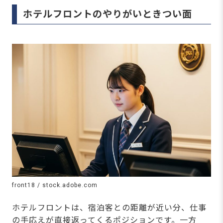
のなのか、それとも早
かせるチャンスがあ
く動くべきサインなの
ながらも、履歴書や
ホテルフロントのやりがいときつい面
か。自分だけでは判断
接でどうアピールす
がつかず、モヤモヤを
ば印象が良くなるか
抱えたまま出勤を続け
う方も少なくありま
てしまう方は少なくあ
ん。この記事では、
りません。そんなとき
テルフロントの志望
こそ頼れるのが、転職
機を履歴書・面接別
front18 / stock.adobe.com
ホテルフロントは、宿泊客との距離が近い分、仕事
の手応えが直接返ってくるポジションです。一方