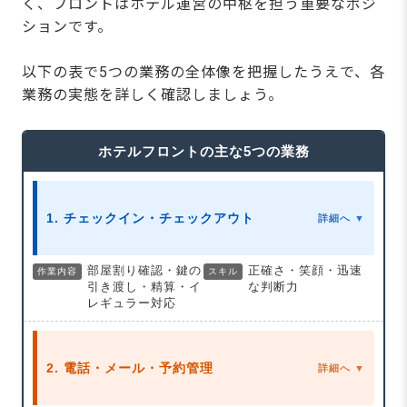
く、フロントはホテル運営の中枢を担う重要なポジ
ホテルフロントへの第一歩は仕事内容の全体像
をつかむことから
ションです。
【無料】今の職場はブラック？ホワイト？働き
やすさ診断を開始する
以下の表で5つの業務の全体像を把握したうえで、各
業務の実態を詳しく確認しましょう。
ホテルフロントの主な5つの業務
1. チェックイン・チェックアウト
詳細へ ▼
部屋割り確認・鍵の
正確さ・笑顔・迅速
作業内容
スキル
引き渡し・精算・イ
な判断力
レギュラー対応
2. 電話・メール・予約管理
詳細へ ▼