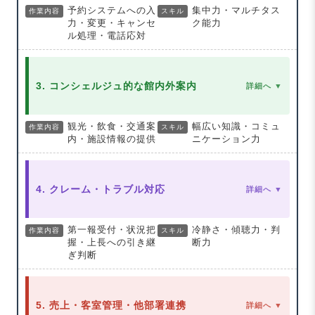
予約システムへの入
集中力・マルチタス
作業内容
スキル
力・変更・キャンセ
ク能力
ル処理・電話応対
3. コンシェルジュ的な館内外案内
詳細へ ▼
観光・飲食・交通案
幅広い知識・コミュ
作業内容
スキル
内・施設情報の提供
ニケーション力
4. クレーム・トラブル対応
詳細へ ▼
第一報受付・状況把
冷静さ・傾聴力・判
作業内容
スキル
握・上長への引き継
断力
ぎ判断
5. 売上・客室管理・他部署連携
詳細へ ▼