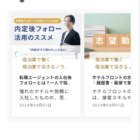
事
宿泊業で働く
宿泊業で働く
宿泊業で活きるノウ
宿泊業で活きるノウ
ハウ
ハウ
転職エージェントの入社後
ホテルフロントの志望
フォローとは？一人で悩ま
｜履歴書・面接で差が
ず相談できるおもてなしH
例文と作り方のコツ
憧れのホテルや旅館に
ホテルフロントの仕
R
入社したものの、思い
は、接客スキルや語
描いていた環境とのギ
力、細やかな業務経
2024年04月01日
2024年04月01日
ャップに悩み、誰にも
が求められますが、
相談できずに一人で抱
ルバイト経験者や異
え込んでいませんか。
種からの転職者でも
新しい職場での違和感
戦できる職種です。
は、慣れれば消えるも
分の経験やスキルを