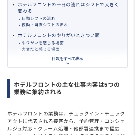
ホテルフロントの一日の流れはシフトで大きく
変わる
日勤シフトの流れ
夜勤・当直シフトの流れ
ホテルフロントのやりがいときつい面
やりがいを感じる場面
大変だと感じる場面
目次をすべて表示
ホテルフロントに向いている人の3つの特徴
1.コミュニケーションを楽しめる人
2.予期しない事態に落ち着いて対応できる人
3.シフト勤務・立ち仕事に対応できる人
ホテルフロントの主な仕事内容は5つの
ホテルフロントの志望動機は仕事内容と自分の
業務に集約される
強みをつなぐ
志望動機に盛り込む3つの要素を押さえる
未経験・経験者別の書き方の違いを押さえる
ホテルフロントの業務は、チェックイン・チェック
アウトに代表される接客から、予約管理・コンシェ
ホテルフロントの仕事内容に関するよくある質
問
ルジュ対応・クレーム処理・他部署連携まで幅広