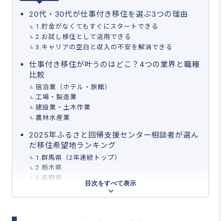
20代・30代が仕事付き移住を選ぶ3つの理由
1.貯金がなくてもすぐにスタートできる
2.お試し移住として活用できる
3.キャリアの空白と収入の不安を解消できる
仕事付き移住が叶うのはどこ？4つの業界と職種
比較
宿泊業（ホテル・旅館）
工場・製造業
建設業・土木作業
農林水産業
2025年ふるさと回帰支援センター相談者が選ん
だ移住希望地ランキング
1.群馬県（2年連続トップ）
2.栃木県
3.長野県
目次をすべて表示
理想の仕事付き移住先を見つける3つの探し方
1.求人サイトで希望条件の仕事を絞り込む
2.自治体や地域おこし協力隊の情報を活用する