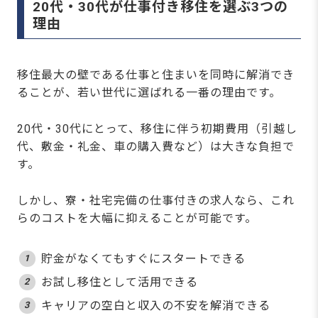
20代・30代が仕事付き移住を選ぶ3つの
3.転職エージェントに相談して紹介してもらう
理由
仕事付き移住で解決！地方移住のリアルなお金
事情と見落としがちなコスト
仕事付き移住ならホテル・旅館の宿泊業がおす
移住最大の壁である仕事と住まいを同時に解消でき
すめ
ることが、若い世代に選ばれる一番の理由です。
住み込み・寮付きで生活コストを抑えられる
未経験でも安心して働ける環境が整っている
20代・30代にとって、移住に伴う初期費用（引越し
スキルやキャリアを積むチャンスがある
代、敷金・礼金、車の購入費など）は大きな負担で
仕事付き地方移住に関するよくある質問
す。
仕事付き地方移住は宿泊業がおすすめ！宿泊業
専門求人サイトおもてなしHRで探そう
しかし、寮・社宅完備の仕事付きの求人なら、これ
【無料】今の職場はブラック？ホワイト？働き
らのコストを大幅に抑えることが可能です。
やすさ診断を開始する
貯金がなくてもすぐにスタートできる
お試し移住として活用できる
キャリアの空白と収入の不安を解消できる