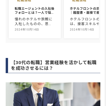
転職情報
転職情報
転職エージェントの入社後
ホテルフロントの志望
フォローとは？一人で悩ま
｜履歴書・面接で差が
ず相談できるおもてなしH
例文と作り方のコツ
憧れのホテルや旅館に
ホテルフロントの仕
R
入社したものの、思い
は、接客スキルや語
描いていた環境とのギ
力、細やかな業務経
2024年10月14日
2024年10月14日
ャップに悩み、誰にも
が求められますが、
相談できずに一人で抱
ルバイト経験者や異
え込んでいませんか。
種からの転職者でも
新しい職場での違和感
戦できる職種です。
は、慣れれば消えるも
分の経験やスキルを
のなのか、それとも早
かせるチャンスがあ
く動くべきサインなの
ながらも、履歴書や
【30代の転職】営業経験を活かして転職
か。自分だけでは判断
接でどうアピールす
を成功させるには？
がつかず、モヤモヤを
ば印象が良くなるか
抱えたまま出勤を続け
う方も少なくありま
てしまう方は少なくあ
ん。この記事では、
りません。そんなとき
テルフロントの志望
こそ頼れるのが、転職
機を履歴書・面接別