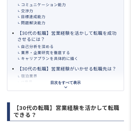
コミュニケーション能力
交渉力
目標達成能力
問題解決能力
【30代の転職】営業経験を活かして転職を成功
させるには？
自己分析を深める
業界・企業研究を徹底する
キャリアプランを具体的に描く
【30代の転職】営業経験がいかせる転職先は？
宿泊業界
IT業界
目次をすべて表示
人材業界
コンサルティング業界
営業から転職したい30代は強みとなるスキルの
【30代の転職】営業経験を活かして転職
洗い出しをしてみよう！
できる？
【無料】今の職場はブラック？ホワイト？働き
やすさ診断を開始する