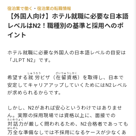
宿泊業で働く
・
宿泊業の転職情報
【外国人向け】ホテル就職に必要な日本語
レベルはN2！職種別の基準と採用へのポ
イント
ホテル就職に必要な外国人の日本語レベルの目安は
「JLPT N2」です。
しゅうろう
ざいりゅうしかく
希望する
就労
ビザ（
在留資格
）を取得し、日本で
安定してキャリアアップしていくためにはN2レベル
が求められるからです。
しかし、N2があれば安心というわけではありませ
ん。実際の採用現場では資格以上に、面接での
たいわりょく
対話力
が厳しく問われるため、N2合格者であっても
ばんぜん
万全
な準備なしでは不採用になるケースが少なくあ