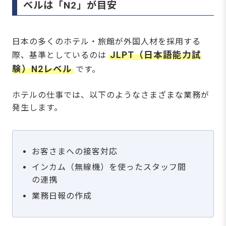
するよくある質問
ベルは「N2」が目安
今の日本語レベルで働けるホテルを探すなら
「おもてなしHR」へ
日本の多くのホテル・旅館が外国人材を採用する
【無料】今の職場はブラック？ホワイト？働き
やすさ診断を開始する
JLPT（日本語能力試
際、基準としているのは
験）N2レベル
です。
ホテルの仕事では、以下のようなさまざまな業務が
発生します。
お客さまへの接客対応
インカム（無線機）を使ったスタッフ間
の連携
業務日報の作成