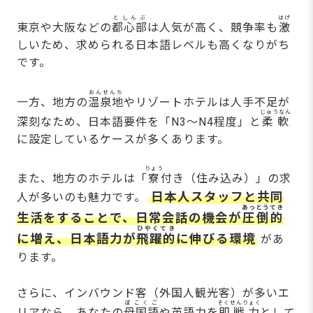
としんぶ
はげ
東京や大阪などの
都心部
は人気が高く、競争率も
激
しいため、求められる日本語レベルも高くなりがち
です。
おんせんち
一方、地方の
温泉地
やリゾートホテルは人手不足が
じゅうなん
深刻なため、日本語要件を「N3～N4程度」と
柔軟
に設定しているケースが多くあります。
りょう
また、地方のホテルは「
寮
付き（住み込み）」の求
日本人スタッフと共同
人が多いのも魅力です。
あっとうてき
生活をすることで、日常会話の機会が
圧倒的
ひやくてき
に増え、日本語力が
飛躍的
に伸びる環境
があ
ります。
さらに、インバウンド客（外国人観光客）が多いエ
ぼこくご
そくせんりょく
リアなら、あなたの
母国語
や英語力を
即戦力
として