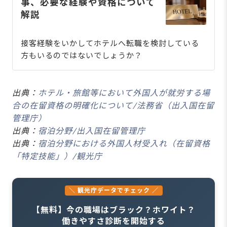
事、必要な経験や資格について
解説
接客経験をいかしてホテルへ転職を検討している
方もいるのではないでしょうか？
出典：
ホテル・旅館等において外国人が就労する場
合の在留資格の明確化について/法務省（出入国在留
管理庁）
出典：
宿泊分野/出入国在留管理庁
出典：
宿泊分野における外国人材受入れ（在留資格
「特定技能」）/観光庁
＼ 観光庁データでチェック ／
【無料】今の職場はブラック？ホワイト？
働きやすさ診断を開始する