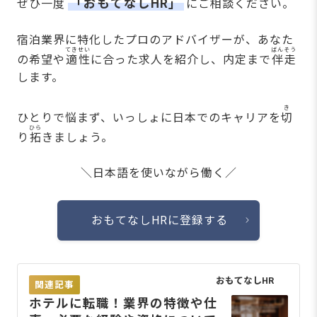
「おもてなしHR」
ぜひ一度
にご相談ください。
宿泊業界に特化したプロのアドバイザーが、あなた
てきせい
ばんそう
の希望や
適性
に合った求人を紹介し、内定まで
伴走
します。
き
ひとりで悩まず、いっしょに日本でのキャリアを
切
ひら
り
拓
きましょう。
＼日本語を使いながら働く／
おもてなしHRに登録する
おもてなしHR
関連記事
ホテルに転職！業界の特徴や仕