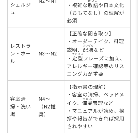
N2～N1
けいご
シェルジ
・複雑な
敬語
や日本文化
ュ
（おもてなし）の理解が
必須
【正確な聞き取り】
・オーダーテイク、料理
レストラ
はいぜん
説明、
配膳
など
ン・ホー
N3～N2
ていけい
・
定型
フレーズに加え、
ル
アレルギー確認等のリス
ニング力が重要
【指示書の理解】
・客室の清掃、ベッドメ
客室清
N4～
びひん
イク、
備品
管理など
掃・洗い
（N2推
・マニュアルが読め、挨
場
奨）
拶や報告ができれば採用
されやすい