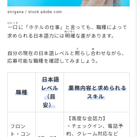
strigana / stock.adobe.com
ひとくち
一口
に「ホテルの仕事」と言っても、職種によって
めいかく
求められる日本語力には
明確
な差があります。
て
あ
自分の現在の日本語レベルと
照
らし
合
わせながら、
応募可能な職種を確認してみましょう。
日本語
レベル
業務内容と求められる
職種
（目
スキル
安）
【高度な会話力】
・チェックイン、電話予
フロン
約、クレーム対応など
ト・コン