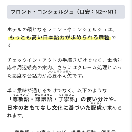
フロント・コンシェルジュ（目安：N2～N1）
ホテルの顔となるフロントやコンシェルジュは、
もっとも高い日本語力が求められる職種
で
す。
チェックイン・アウトの手続きだけでなく、電話対
応や周辺観光の案内、さらにはクレーム処理といっ
ひつようふかけつ
た高度な会話力が
必要不可欠
です。
単に意味が通じるだけでなく、以下のような
そんけいご
けんじょうご
ていねいご
「
尊敬語
・
謙譲語
・
丁寧語
」の使い分けや、
はいりょ
日本のおもてなし文化に基づいた
配慮
が求めら
れます。