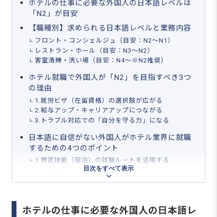
ホテルの仕事に必要な外国人の日本語レベルは
「N2」が目安
【職種別】求められる日本語レベルと業務内容
フロント・コンシェルジュ（目安：N2～N1）
レストラン・ホール（目安：N3～N2）
客室清掃・洗い場（目安：N4～※N2推奨）
ホテル就職で外国人が「N2」を目指すべき3つ
の理由
1.就労ビザ（在留資格）の選択肢が広がる
2.給与アップ・キャリアアップにつながる
3.トラブル対応での「自分を守る力」になる
日本語に自信がない外国人がホテル業界に就職
するための4つのポイント
1.特定技能（宿泊）の試験ルートを活用する
目次をすべて表示
2.地方の観光地・リゾートホテルの求人を狙う
3.インターンシップやアルバイトから実績を作る
4.外国人採用に積極的なエージェントを使う
ホテル就職で外国人に必要な日本語レベルに関
ホテルの仕事に必要な外国人の日本語レ