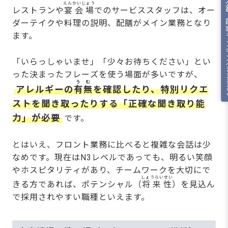
人気の記
えんかいじょう
レストランや
宴会場
でのサービススタッフは、オー
ダーテイクや料理の説明、配膳がメイン業務となり
ます。
「いらっしゃいませ」「少々お待ちください」とい
RA
った決まったフレーズを使う場面が多いですが、
うむ
アレルギーの
有無
を確認したり、特別リクエ
ストを聞き取ったりする「正確な聞き取り能
力」が必要
です。
とはいえ、フロント業務に比べると複雑な会話は少
なめです。現在はN3レベルであっても、明るい笑顔
やホスピタリティがあり、チームワークを大切にで
しょうらいせい
きる方であれば、ポテンシャル（
将来性
）を見込ん
で採用されやすい職種といえます。