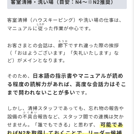
客室清掃・洗い場（目安：N4～※N2推奨）
客室清掃（ハウスキーピング）や洗い場の仕事は、
したが
マニュアルに
従
った作業が中心です。
ろうか
お客さまとの会話は、
廊下
ですれ違った際の挨拶
（「おはようございます」「失礼いたします」な
ど）がメインとなります。
日本語の指示書やマニュアルが読め
そのため、
る程度の読解力があれば、高度な会話力はそこ
まで問われないことが多い
です。
しかし、清掃スタッフであっても、忘れ物の報告や
ふぐあい
設備の
不具合
報告など、スタッフ間での連携は欠か
可能であ
せません。「誰でもできる」と思わず、
ればN2を取得しておくことで、リーダー候補