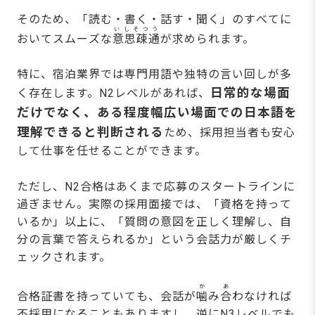
そのため、「読む・書く・話す・聞く」のすべてに
いしそつう
おいてスムーズな
意思疎通
が求められます。
特に、宿泊業界では専門用語や独特の言い回しが多
日常的な場面
く存在します。N2レベルがあれば、
だけでなく、ある程度幅広い場面での日本語を
理解できると判断される
ため、採用担当者も安心
して仕事を任せることができます。
ただし、N2合格はあくまで応募のスタートラインに
過ぎません。実際の採用面接では、「資格を持って
いるか」以上に、「質問の意図を正しく理解し、自
分の言葉で答えられるか」という会話力が厳しくチ
ェックされます。
か
あ
合格証書を持っていても、会話が
噛
み
合
わなければ
不採用になることもありますし、逆にN3レベルでも