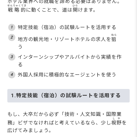
ホテル業界への就職を
諦
める必要はありません。
せんりゃくてき
ひら
戦略的
に動くことで、道は
開
けます。
特定技能（宿泊）の試験ルートを活用する
ねら
地方の観光地・リゾートホテルの求人を
狙
う
インターンシップやアルバイトから実績を作
る
外国人採用に積極的なエージェントを使う
1.特定技能（宿泊）の試験ルートを活用する
もし、大卒だから必ず「技術・人文知識・国際業
しや
務」ビザでなければと考えているなら、少し
視野
を
広げてみましょう。