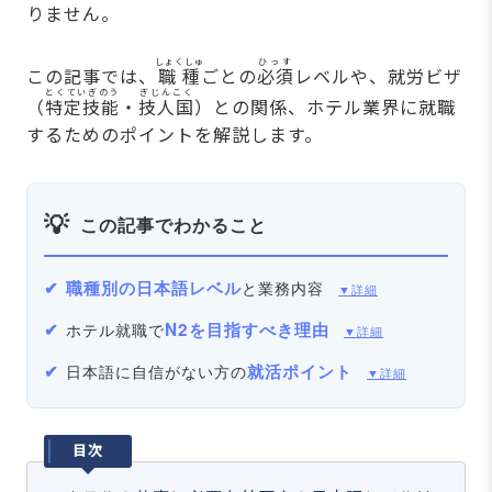
りません。
しょくしゅ
ひっす
この記事では、
職種
ごとの
必須
レベルや、就労ビザ
とくていぎのう
ぎじんこく
（
特定技能
・
技人国
）との関係、ホテル業界に就職
するためのポイントを解説します。
この記事でわかること
職種別の日本語レベル
と業務内容
▼詳細
N2を目指すべき理由
ホテル就職で
▼詳細
就活ポイント
日本語に自信がない方の
▼詳細
目次