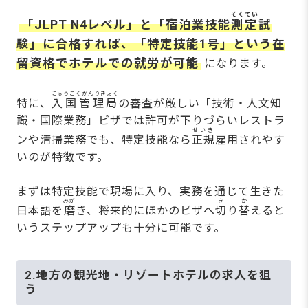
そくてい
「JLPT N4レベル」と「宿泊業技能
測定
試
験」に合格すれば、「特定技能1号」という在
留資格でホテルでの就労が可能
になります。
にゅうこくかんりきょく
特に、
入国管理局
の審査が厳しい「技術・人文知
識・国際業務」ビザでは許可が下りづらいレストラ
せいき
ンや清掃業務でも、特定技能なら
正規
雇用されやす
いのが特徴です。
まずは特定技能で現場に入り、実務を通じて生きた
みが
き
か
日本語を
磨
き、将来的にほかのビザへ
切
り
替
えると
いうステップアップも十分に可能です。
2.地方の観光地・リゾートホテルの求人を狙
う