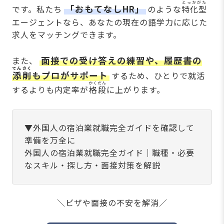
とっかがた
「おもてなしHR」
です。私たち
のような
特化型
エージェントなら、あなたの現在の語学力に応じた
求人をマッチングできます。
面接での受け答えの練習や、履歴書の
また、
てんさく
添削
もプロがサポート
するため、ひとりで就活
かくだん
するよりも内定率が
格段
に上がります。
▼外国人の宿泊業就職完全ガイドを確認して
準備を万全に
外国人の宿泊業就職完全ガイド｜職種・必要
なスキル・探し方・面接対策を解説
＼ビザや面接の不安を解消／