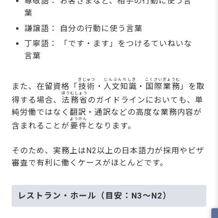
尊敬語： お客さまなど、相手の行動に使う言
葉
謙譲語： 自分の行動に使う言葉
丁寧語： 「です・ます」をつけるていねいな
言葉
ぎじゅつ
じんぶんちしき
こくさいぎょうむ
また、在留資格「
技術
・
人文知識
・
国際業務
」を取
ほうむしょう
得する場合、
法務省
のガイドラインにおいても、単
純労働ではなく翻訳・通訳などの高度な業務内容が
ようけん
含まれることが
要件
となります。
そのため、実務上はN2以上の日本語力が採用やビザ
審査で有利に働くケースがほとんどです。
レストラン・ホール（目安：N3～N2）