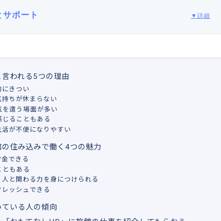
とサポート
▼詳細
と言われる5つの理由
的にきつい
気持ちが休まらない
気を遣う場面が多い
感じることもある
生活が不便になりやすい
館の住み込みで働く4つの魅力
貯金できる
こともある
、人と関わる力を身につけられる
フレッシュできる
いている人の傾向