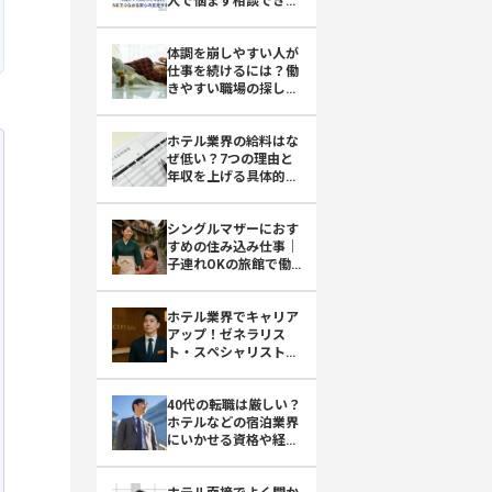
人で悩まず相談できる
おもてなしHR
体調を崩しやすい人が
仕事を続けるには？働
きやすい職場の探し方
を紹介！
ホテル業界の給料はな
ぜ低い？7つの理由と
年収を上げる具体的な
方法を解説
シングルマザーにおす
すめの住み込み仕事｜
子連れOKの旅館で働
くという選択肢
ホテル業界でキャリア
アップ！ゼネラリス
ト・スペシャリストの
道を徹底解説
40代の転職は厳しい？
ホテルなどの宿泊業界
にいかせる資格や経験
を紹介！