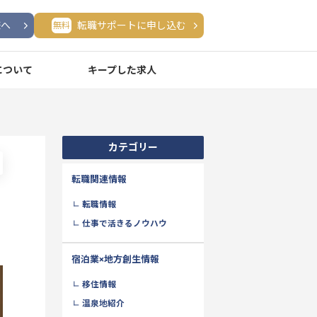
様へ
転職サポートに申し込む
無料
について
キープした求人
介
カテゴリー
転職関連情報
転職情報
仕事で活きるノウハウ
宿泊業×地方創生情報
移住情報
温泉地紹介