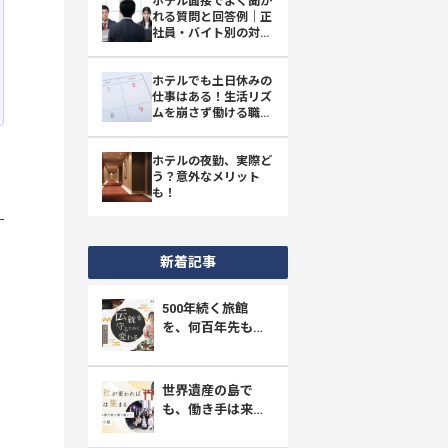
ホテル面接でよく聞か
れる質問と回答例｜正
社員・バイト別の対策
とマナー
ホテルでも土日休みの
仕事はある！生活リズ
ムを崩さず働ける職種
と選び方
ホテルの夜勤、実際ど
う？意外なメリット
も！
新着記事
、
500年続く旅館
を、何百年先も守
り抜く。四万たむ
らが挑む「採用と
育成」の新しい形
世界遺産の島で
も、働き手は来な
い。宮島・ホテル
菊乃家が選んだ、