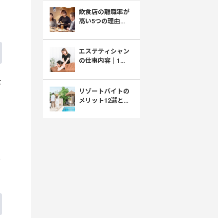
採用との向き合い
飲食店の離職率が
方
高い5つの理由｜
厚労省データで見
る原因と職場選び
エステティシャン
の仕事内容｜1日
の流れ・きつい
面・給料まで解説
な
リゾートバイトの
メリット12選とデ
メリット｜住み込
みで稼げる働き方
のリアル
っ