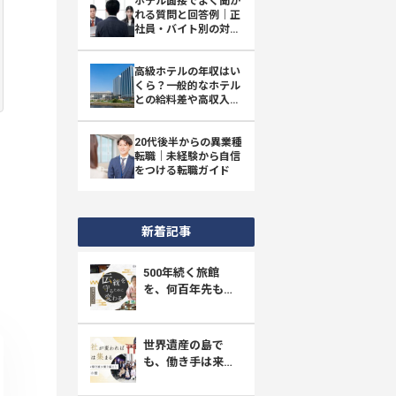
ホテル面接でよく聞か
れる質問と回答例｜正
社員・バイト別の対策
とマナー
高級ホテルの年収はい
くら？一般的なホテル
との給料差や高収入の
職種を徹底比較
20代後半からの異業種
転職｜未経験から自信
をつける転職ガイド
新着記事
500年続く旅館
を、何百年先も守
り抜く。四万たむ
らが挑む「採用と
育成」の新しい形
世界遺産の島で
も、働き手は来な
い。宮島・ホテル
菊乃家が選んだ、