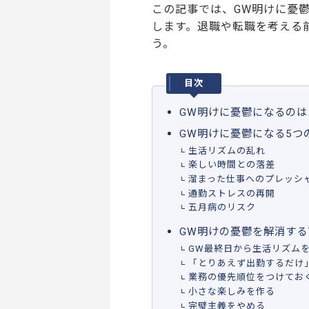
この記事では、GW明けに憂
します。退職や転職を考える
う。
目次
GW明けに憂鬱になるのは
GW明けに憂鬱になる5つ
生活リズムの乱れ
楽しい時間との落差
溜まった仕事へのプレッシ
通勤ストレスの再開
五月病のリスク
GW明けの憂鬱を解消する
GW最終日から生活リズム
「とりあえず出勤するだけ
業務の優先順位をつけてお
小さな楽しみを作る
完璧主義をやめる