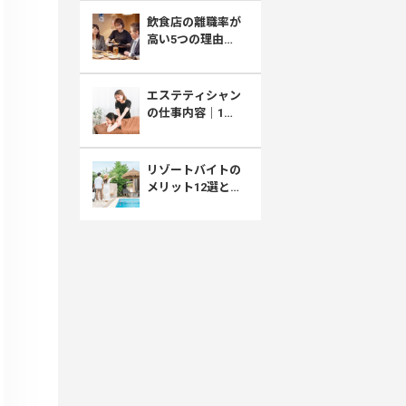
採用との向き合い
飲食店の離職率が
方
高い5つの理由｜
厚労省データで見
る原因と職場選び
エステティシャン
の仕事内容｜1日
の流れ・きつい
面・給料まで解説
リゾートバイトの
メリット12選とデ
メリット｜住み込
みで稼げる働き方
のリアル