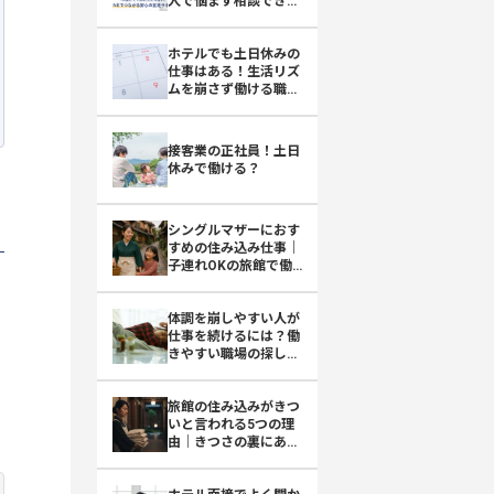
人で悩まず相談できる
おもてなしHR
ホテルでも土日休みの
仕事はある！生活リズ
ムを崩さず働ける職種
と選び方
接客業の正社員！土日
休みで働ける？
シングルマザーにおす
すめの住み込み仕事｜
子連れOKの旅館で働
くという選択肢
体調を崩しやすい人が
仕事を続けるには？働
きやすい職場の探し方
を紹介！
旅館の住み込みがきつ
いと言われる5つの理
由｜きつさの裏にある
魅力も紹介