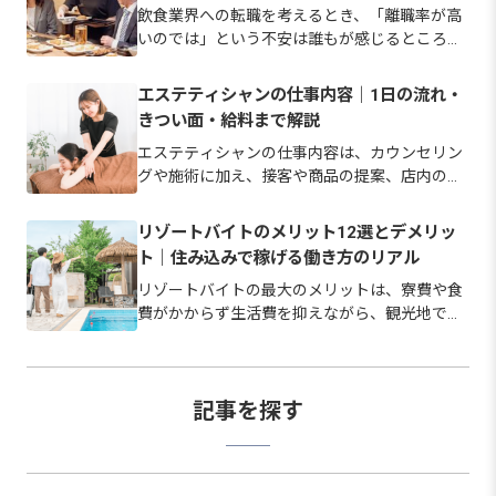
飲食業界への転職を考えるとき、「離職率が高
いのでは」という不安は誰もが感じるところで
す。 実際、宿泊業・飲食サービス業の離職率は
令和6年で25.1%と、全産業平均より高い水準に
エステティシャンの仕事内容｜1日の流れ・
あります。 ただし、その背景にある理由は労働
きつい面・給料まで解説
時間や休日、賃金など…
エステティシャンの仕事内容は、カウンセリン
グや施術に加え、接客や商品の提案、店内の衛
生管理まで幅広い業務で成り立っています。 美
容師のような必須の国家資格はなく、未経験か
リゾートバイトのメリット12選とデメリッ
ら始められる職場も少なくありません。 この記
ト｜住み込みで稼げる働き方のリアル
事では、仕事内容の全体像と…
リゾートバイトの最大のメリットは、寮費や食
費がかからず生活費を抑えながら、観光地で暮
らして短期間でも貯金しやすい点にあります。
ただし寮の費用や立地、ネット環境は勤務先に
よって幅があり、良い面だけで選ぶとギャップ
が生じやすいのも事実です。 …
記事を探す