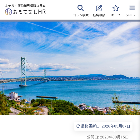
ホテル・宿泊業界情報コラム
コラム検索
転職相談
キープ
メニュー
転職サポートに申し込む
無料
採用をお考えの企業様へ
最終更新日: 2026年05月07日