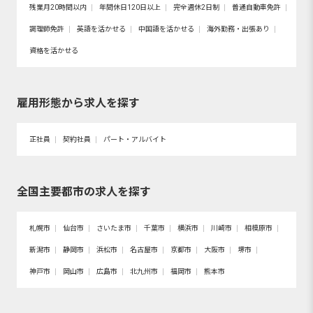
残業月20時間以内
年間休日120日以上
完全週休2日制
普通自動車免許
調理師免許
英語を活かせる
中国語を活かせる
海外勤務・出張あり
資格を活かせる
雇用形態から求人を探す
正社員
契約社員
パート・アルバイト
全国主要都市の求人を探す
札幌市
仙台市
さいたま市
千葉市
横浜市
川崎市
相模原市
新潟市
静岡市
浜松市
名古屋市
京都市
大阪市
堺市
神戸市
岡山市
広島市
北九州市
福岡市
熊本市