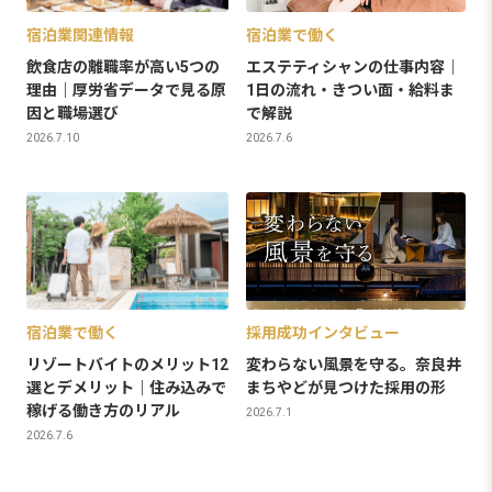
宿泊業関連情報
宿泊業で働く
飲食店の離職率が高い5つの
エステティシャンの仕事内容｜
理由｜厚労省データで見る原
1日の流れ・きつい面・給料ま
因と職場選び
で解説
2026.7.10
2026.7.6
宿泊業で働く
採用成功インタビュー
リゾートバイトのメリット12
変わらない風景を守る。奈良井
選とデメリット｜住み込みで
まちやどが見つけた採用の形
稼げる働き方のリアル
2026.7.1
2026.7.6