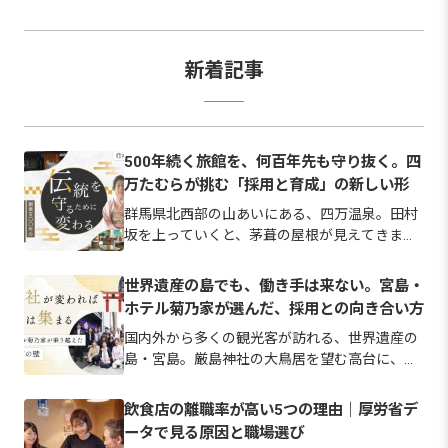
新着記事
500年続く旅館を、何百年先も守り抜く。四
万たむらが挑む「採用と育成」の新しい形
群馬県北西部の山あいにある、四万温泉。田村
坂を上っていくと、茅葺の屋根が見えてきま
す。室町時代からおよそ500年。変わらずに守
られてきた佇まいです。 しかし、一緒に旅館を
世界遺産の島でも、働き手は来ない。宮島・
守り続ける仲間探しにおいては、伝統を未来へ
ホテル菊乃家が選んだ、採用との向き合い方
つなぐために過去の慣習に固執…
国内外から多くの観光客が訪れる、世界遺産の
島・宮島。厳島神社の大鳥居を望む高台に、ホ
テル菊乃家は佇んでいます。 「いつでも帰って
こられる“宮島の我が家”」というスローガンを
飲食店の離職率が高い5つの理由｜厚労省デ
掲げ、訪れるお客様を「お帰りなさい」と温か
ータで見る原因と職場選び
く迎え入れてきた宿です。 …