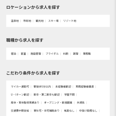
ロケーションから求人を探す
温泉地
市街地
観光地
スキー場
リゾート地
職種から求人を探す
宿泊
客室
施設管理
ブライダル
料飲
調理
事務職
こだわり条件から求人を探す
マイカー通勤可
駅徒歩5分以内
未経験者歓迎
実務経験者優遇
U・Iターン歓迎
新卒・第二新卒も歓迎
学歴不問
産休・育休取得実績あり
オープニング・新規開業
外資系
交通費全額支給
寮社宅・住宅補助あり
転勤なし
中抜け勤務なし