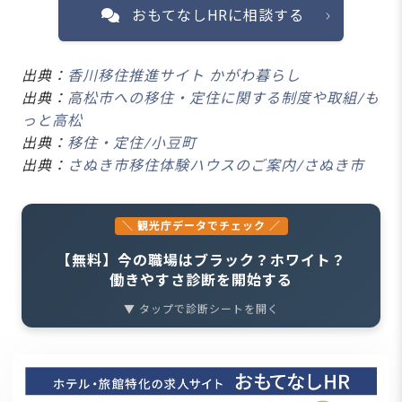
おもてなしHRに相談する
出典：
香川移住推進サイト かがわ暮らし
出典：
高松市への移住・定住に関する制度や取組/も
っと高松
出典：
移住・定住/小豆町
出典：
さぬき市移住体験ハウスのご案内/さぬき市
＼ 観光庁データでチェック ／
【無料】今の職場はブラック？ホワイト？
働きやすさ診断を開始する
▼ タップで診断シートを開く