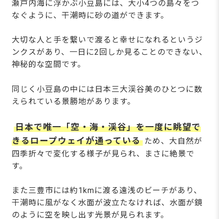
瀬戸内海に浮かぶ小豆島には、大小4つの島々をつ
なぐように、干潮時に砂の道ができます。
大切な人と手を繋いで渡ると幸せになれるというジ
ンクスがあり、一日に2回しか見ることのできない、
神秘的な空間です。
同じく小豆島の中には日本三大渓谷美のひとつに数
えられている景勝地があります。
日本で唯一「空・海・渓谷」を一度に眺望で
きるロープウェイが通っている
ため、大自然が
四季折々で変化する様子が見られ、まさに絶景で
す。
また三豊市には約1kmに渡る遠浅のビーチがあり、
干潮時に風がなく水面が波立たなければ、水面が鏡
のように空を映し出す光景が見られます。