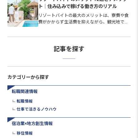
ら始められる職場も少なくありません。 この記
ト｜住み込みで稼げる働き方のリアル
事では、仕事内容の全体像と…
リゾートバイトの最大のメリットは、寮費や食
費がかからず生活費を抑えながら、観光地で暮
らして短期間でも貯金しやすい点にあります。
ただし寮の費用や立地、ネット環境は勤務先に
よって幅があり、良い面だけで選ぶとギャップ
が生じやすいのも事実です。 …
記事を探す
カテゴリーから探す
転職関連情報
転職情報
仕事で活きるノウハウ
宿泊業×地方創生情報
移住情報