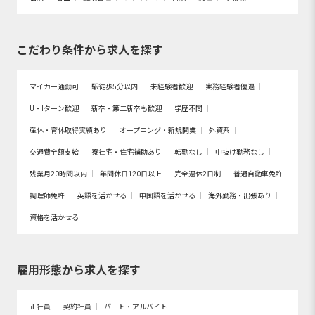
こだわり条件から求人を探す
マイカー通勤可
駅徒歩5分以内
未経験者歓迎
実務経験者優遇
U・Iターン歓迎
新卒・第二新卒も歓迎
学歴不問
産休・育休取得実績あり
オープニング・新規開業
外資系
交通費全額支給
寮社宅・住宅補助あり
転勤なし
中抜け勤務なし
残業月20時間以内
年間休日120日以上
完全週休2日制
普通自動車免許
調理師免許
英語を活かせる
中国語を活かせる
海外勤務・出張あり
資格を活かせる
雇用形態から求人を探す
正社員
契約社員
パート・アルバイト