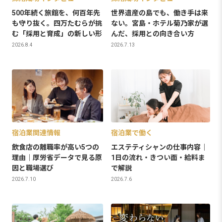
500年続く旅館を、何百年先
世界遺産の島でも、働き手は来
も守り抜く。四万たむらが挑
ない。宮島・ホテル菊乃家が選
む「採用と育成」の新しい形
んだ、採用との向き合い方
2026.8.4
2026.7.13
宿泊業関連情報
宿泊業で働く
飲食店の離職率が高い5つの
エステティシャンの仕事内容｜
理由｜厚労省データで見る原
1日の流れ・きつい面・給料ま
因と職場選び
で解説
2026.7.10
2026.7.6