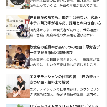
群馬県北西部の山あいにある、四万温泉。田村
坂を上っていくと、茅葺の屋根が見えてきま
す。室町時代からおよそ500年。変わらずに守
られてきた佇まいです。 しかし、一緒に旅館を
世界遺産の島でも、働き手は来ない。宮島・
守り続ける仲間探しにおいては、伝統を未来へ
ホテル菊乃家が選んだ、採用との向き合い方
つなぐために過去の慣習に固執…
国内外から多くの観光客が訪れる、世界遺産の
島・宮島。厳島神社の大鳥居を望む高台に、ホ
テル菊乃家は佇んでいます。 「いつでも帰って
こられる“宮島の我が家”」というスローガンを
飲食店の離職率が高い5つの理由｜厚労省デ
掲げ、訪れるお客様を「お帰りなさい」と温か
ータで見る原因と職場選び
く迎え入れてきた宿です。 …
飲食業界への転職を考えるとき、「離職率が高
いのでは」という不安は誰もが感じるところで
す。 実際、宿泊業・飲食サービス業の離職率は
令和6年で25.1%と、全産業平均より高い水準に
エステティシャンの仕事内容｜1日の流れ・
あります。 ただし、その背景にある理由は労働
きつい面・給料まで解説
時間や休日、賃金など…
エステティシャンの仕事内容は、カウンセリン
グや施術に加え、接客や商品の提案、店内の衛
生管理まで幅広い業務で成り立っています。 美
容師のような必須の国家資格はなく、未経験か
リゾートバイトのメリット12選とデメリッ