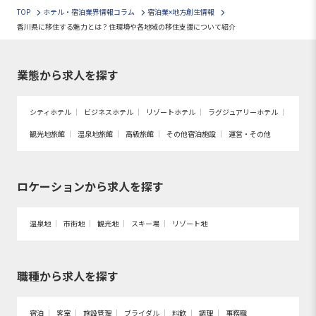
TOP
ホテル・宿泊業界情報コラム
宿泊業×地方創生情報
香川県に移住する魅力とは？住環境や各地域の移住支援について紹介
業態から求人を探す
シティホテル
ビジネスホテル
リゾートホテル
ラグジュアリーホテル
観光地旅館
温泉地旅館
高級旅館
その他宿泊施設
運営・その他
ロケーションから求人を探す
温泉地
市街地
観光地
スキー場
リゾート地
職種から求人を探す
宿泊
客室
施設管理
ブライダル
料飲
調理
事務職