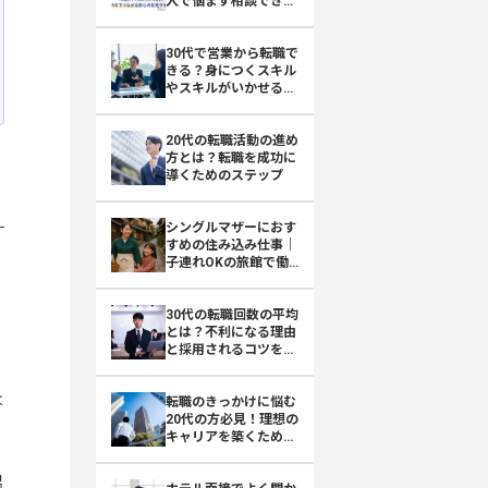
人で悩まず相談できる
おもてなしHR
30代で営業から転職で
きる？身につくスキル
やスキルがいかせる転
職先を紹介
20代の転職活動の進め
方とは？転職を成功に
導くためのステップ
シングルマザーにおす
すめの住み込み仕事｜
子連れOKの旅館で働
くという選択肢
30代の転職回数の平均
とは？不利になる理由
と採用されるコツを解
説
は
転職のきっかけに悩む
20代の方必見！理想の
キャリアを築くために
できること
温