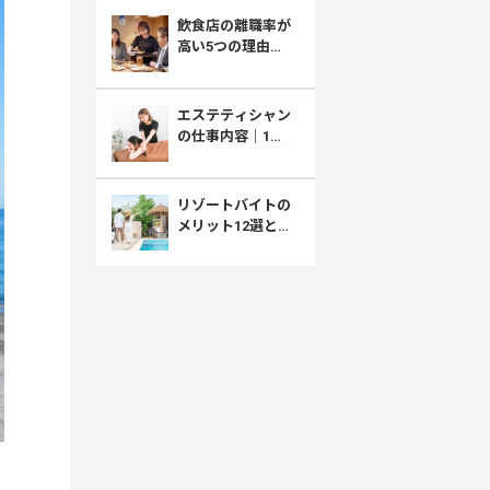
採用との向き合い
飲食店の離職率が
方
高い5つの理由｜
厚労省データで見
る原因と職場選び
エステティシャン
の仕事内容｜1日
の流れ・きつい
面・給料まで解説
リゾートバイトの
メリット12選とデ
メリット｜住み込
みで稼げる働き方
のリアル