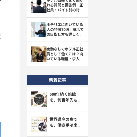
ホテル面接でよく聞か
れる質問と回答例｜正
ど
社員・バイト別の対策
とマナー
ホテリエに向いている
人の特徴10選！就活で
の目指し方も詳しく解
置
説
夜勤なしでホテル正社
員として働くには？向
いている職種・求人の
探し方を解説
新着記事
500年続く旅館
を、何百年先も守
り抜く。四万たむ
らが挑む「採用と
育成」の新しい形
世界遺産の島で
も、働き手は来な
い。宮島・ホテル
菊乃家が選んだ、