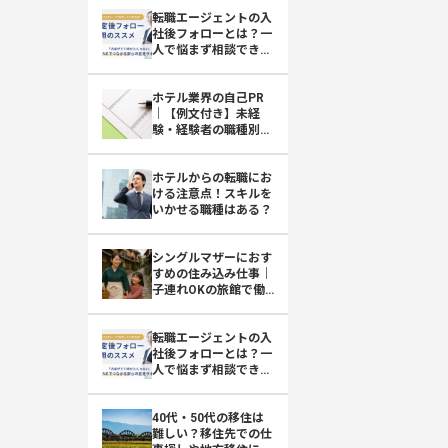
転職エージェントの入
社後フォローとは？一
人で悩まず相談できる
おもてなしHR
ホテル業界の自己PR
｜【例文付き】未経
験・経験者の職種別ア
ピール方法
ホテルからの転職にお
ける注意点！スキルを
いかせる職種はある？
シングルマザーにおす
すめの住み込み仕事｜
子連れOKの旅館で働
くという選択肢
転職エージェントの入
社後フォローとは？一
人で悩まず相談できる
おもてなしHR
40代・50代の移住は
難しい？移住先での仕