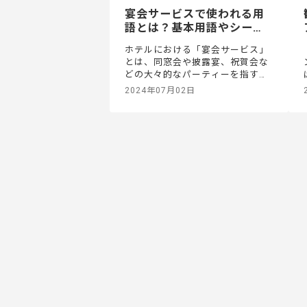
宴会サービスで使われる用
語とは？基本用語やシーン
別の専門用語を紹介
ホテルにおける「宴会サービス」
とは、同窓会や披露宴、祝賀会な
どの大々的なパーティーを指すこ
とが一般的です。現場ではさまざ
2024年07月02日
まな基本用語・専門用語が飛び交
うため、言葉の意味を理解するこ
とは非常に重要といえるでしょ
う。宴会サービスの業務でよく使
われる用語について、詳しく見て
いきましょう。宴会サービスの基
本用語まずは、基本用語