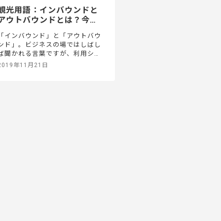
観光用語：インバウンドと
アウトバウンドとは？今後
の見通しも
「インバウンド」と「アウトバウ
ンド」。ビジネスの場ではしばし
ば聞かれる言葉ですが、利用シー
ンによって意味が違っており、わ
2019年11月21日
かりにくいと感じることもあるの
では？ここでは主に、観光におい
てのインバウンドとアウトバウン
ドについて解説します。言葉の意
味や、どのようなマーケティング
が行われているかなどをまとめて
いるので、改めて確認