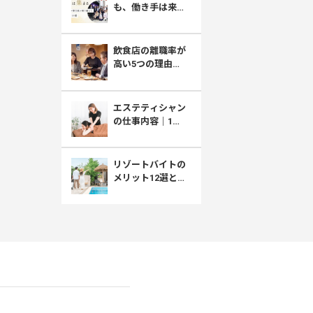
も、働き手は来な
い。宮島・ホテル
菊乃家が選んだ、
採用との向き合い
飲食店の離職率が
方
高い5つの理由｜
厚労省データで見
る原因と職場選び
エステティシャン
の仕事内容｜1日
の流れ・きつい
面・給料まで解説
リゾートバイトの
メリット12選とデ
メリット｜住み込
みで稼げる働き方
のリアル