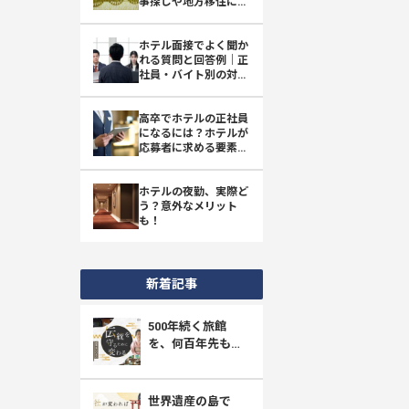
事探しや地方移住に成
功した事例などを紹
介！
ホテル面接でよく聞か
れる質問と回答例｜正
社員・バイト別の対策
とマナー
高卒でホテルの正社員
になるには？ホテルが
応募者に求める要素を
紹介
ホテルの夜勤、実際ど
う？意外なメリット
も！
新着記事
500年続く旅館
を、何百年先も守
り抜く。四万たむ
らが挑む「採用と
育成」の新しい形
世界遺産の島で