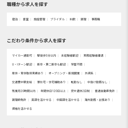
職種から求人を探す
宿泊
客室
施設管理
ブライダル
料飲
調理
事務職
こだわり条件から求人を探す
マイカー通勤可
駅徒歩5分以内
未経験者歓迎
実務経験者優遇
U・Iターン歓迎
新卒・第二新卒も歓迎
学歴不問
産休・育休取得実績あり
オープニング・新規開業
外資系
交通費全額支給
寮社宅・住宅補助あり
転勤なし
中抜け勤務なし
残業月20時間以内
年間休日120日以上
完全週休2日制
普通自動車免許
調理師免許
英語を活かせる
中国語を活かせる
海外勤務・出張あり
資格を活かせる