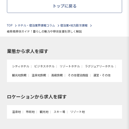
トップに戻る
TOP
ホテル・宿泊業界情報コラム
宿泊業×地方創生情報
岐阜県移住ガイド！暮らしの魅力や移住支援を詳しく解説
業態から求人を探す
シティホテル
ビジネスホテル
リゾートホテル
ラグジュアリーホテル
観光地旅館
温泉地旅館
高級旅館
その他宿泊施設
運営・その他
ロケーションから求人を探す
温泉地
市街地
観光地
スキー場
リゾート地