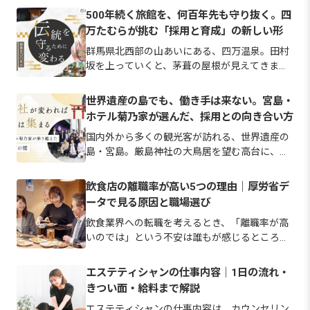
500年続く旅館を、何百年先も守り抜く。四
万たむらが挑む「採用と育成」の新しい形
群馬県北西部の山あいにある、四万温泉。田村
坂を上っていくと、茅葺の屋根が見えてきま
す。室町時代からおよそ500年。変わらずに守
られてきた佇まいです。 しかし、一緒に旅館を
世界遺産の島でも、働き手は来ない。宮島・
守り続ける仲間探しにおいては、伝統を未来へ
ホテル菊乃家が選んだ、採用との向き合い方
つなぐために過去の慣習に固執…
国内外から多くの観光客が訪れる、世界遺産の
島・宮島。厳島神社の大鳥居を望む高台に、ホ
テル菊乃家は佇んでいます。 「いつでも帰って
こられる“宮島の我が家”」というスローガンを
飲食店の離職率が高い5つの理由｜厚労省デ
掲げ、訪れるお客様を「お帰りなさい」と温か
ータで見る原因と職場選び
く迎え入れてきた宿です。 …
飲食業界への転職を考えるとき、「離職率が高
いのでは」という不安は誰もが感じるところで
す。 実際、宿泊業・飲食サービス業の離職率は
令和6年で25.1%と、全産業平均より高い水準に
エステティシャンの仕事内容｜1日の流れ・
あります。 ただし、その背景にある理由は労働
きつい面・給料まで解説
時間や休日、賃金など…
エステティシャンの仕事内容は、カウンセリン