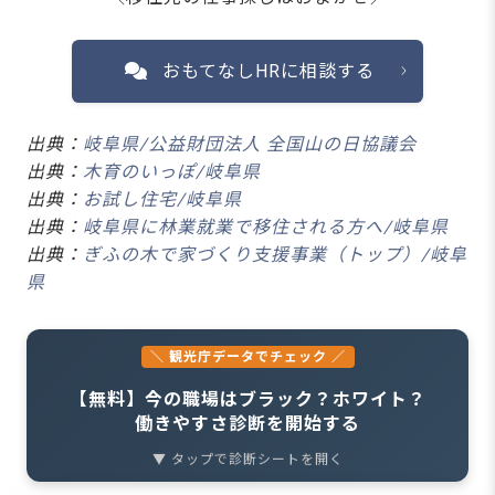
おもてなしHRに相談する
出典：
岐阜県/公益財団法人 全国山の日協議会
出典：
木育のいっぽ/岐阜県
出典：
お試し住宅/岐阜県
出典：
岐阜県に林業就業で移住される方へ/岐阜県
出典：
ぎふの木で家づくり支援事業（トップ）/岐阜
県
＼ 観光庁データでチェック ／
【無料】今の職場はブラック？ホワイト？
働きやすさ診断を開始する
▼ タップで診断シートを開く