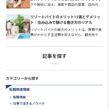
グや施術に加え、接客や商品の提案、店内の衛
生管理まで幅広い業務で成り立っています。 美
容師のような必須の国家資格はなく、未経験か
リゾートバイトのメリット12選とデメリッ
ら始められる職場も少なくありません。 この記
ト｜住み込みで稼げる働き方のリアル
事では、仕事内容の全体像と…
リゾートバイトの最大のメリットは、寮費や食
費がかからず生活費を抑えながら、観光地で暮
らして短期間でも貯金しやすい点にあります。
ただし寮の費用や立地、ネット環境は勤務先に
よって幅があり、良い面だけで選ぶとギャップ
が生じやすいのも事実です。 …
記事を探す
カテゴリーから探す
転職関連情報
転職情報
仕事で活きるノウハウ