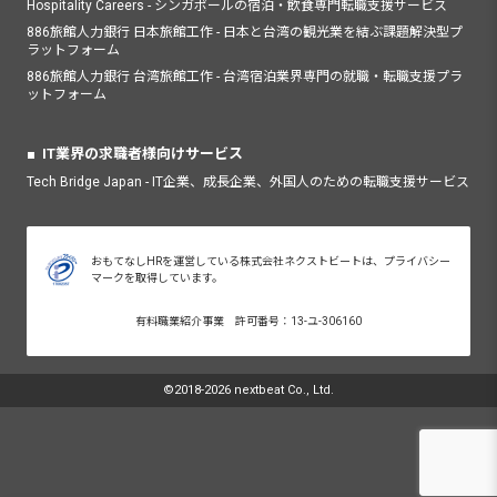
Hospitality Careers - シンガポールの宿泊・飲食専門転職支援サービス
886旅館人力銀行 日本旅館工作 - 日本と台湾の観光業を結ぶ課題解決型プ
ラットフォーム
886旅館人力銀行 台湾旅館工作 - 台湾宿泊業界専門の就職・転職支援プラ
ットフォーム
IT業界の求職者様向けサービス
Tech Bridge Japan - IT企業、成長企業、外国人のための転職支援サービス
おもてなしHRを運営している株式会社ネクストビートは、プライバシー
マークを取得しています。
有料職業紹介事業 許可番号：13-ユ-306160
©2018-2026 nextbeat Co., Ltd.