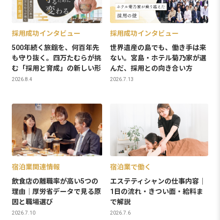
採用成功インタビュー
採用成功インタビュー
500年続く旅館を、何百年先
世界遺産の島でも、働き手は来
も守り抜く。四万たむらが挑
ない。宮島・ホテル菊乃家が選
む「採用と育成」の新しい形
んだ、採用との向き合い方
2026.8.4
2026.7.13
宿泊業関連情報
宿泊業で働く
飲食店の離職率が高い5つの
エステティシャンの仕事内容｜
理由｜厚労省データで見る原
1日の流れ・きつい面・給料ま
因と職場選び
で解説
2026.7.10
2026.7.6