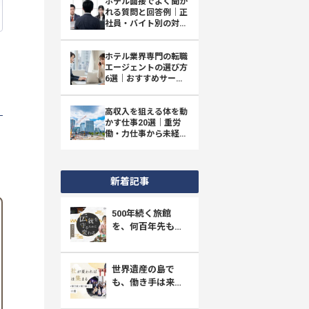
ホテル面接でよく聞か
れる質問と回答例｜正
社員・バイト別の対策
とマナー
ホテル業界専門の転職
エージェントの選び方
6選｜おすすめサービ
スも紹介
高収入を狙える体を動
かす仕事20選｜重労
働・力仕事から未経験
OKまで
全
新着記事
500年続く旅館
を、何百年先も守
り抜く。四万たむ
らが挑む「採用と
育成」の新しい形
世界遺産の島で
も、働き手は来な
い。宮島・ホテル
菊乃家が選んだ、