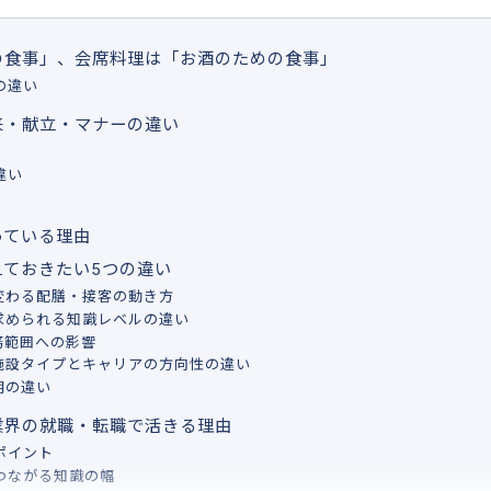
の食事」、会席料理は「お酒のための食事」
の違い
来・献立・マナーの違い
違い
っている理由
えておきたい5つの違い
変わる配膳・接客の動き方
求められる知識レベルの違い
務範囲への影響
ど施設タイプとキャリアの方向性の違い
明の違い
業界の就職・転職で活きる理由
ポイント
つながる知識の幅