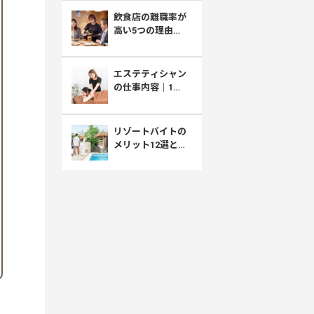
採用との向き合い
飲食店の離職率が
方
高い5つの理由｜
厚労省データで見
る原因と職場選び
エステティシャン
の仕事内容｜1日
の流れ・きつい
面・給料まで解説
リゾートバイトの
メリット12選とデ
メリット｜住み込
みで稼げる働き方
のリアル