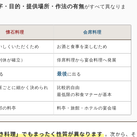
字・目的・提供場所・作法の有無
がすべて異なりま
懐石料理
会席料理
いしくいただくため
お酒と食事を楽しむため
利休が確立）
俳席料理から宴会料理へ発展
最後
る
に出る
派ごとに細かく決められ
比較的自由
最低限の和食マナーが基本
部の料亭
料亭・旅館・ホテルの宴会場
き料理」でもまったく性質が異なります
。次から、そ