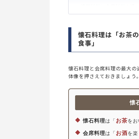
懐石料理と会席料理の違
懐石料理と会席料理の違
【無料】今の職場はブラ
懐石料理は「お茶
食事」
懐石料理と会席料理の最大の
体像を押さえておきましょう
懐
◆
お茶
懐石料理
は「
をお
◆
お酒
会席料理
は「
を楽