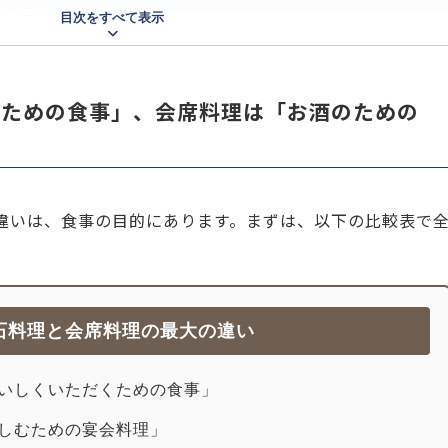
目次をすべて表示
いに関するよくある質問
いを仕事に役立てるなら「おもてなしHR」
ック？ホワイト？働きやすさ診断を開始する
のための食事」、会席料理は「お酒のための
違いは、食事の目的にあります。まずは、以下の比較表で
。
石料理と会席料理の最大の違い
いしくいただくための食事」
しむための宴会料理」