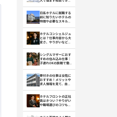
人で悩まず相談できる
おもてなしHR
日系ホテルに就職する
前に知りたいホテルの
特徴や必要なスキル、
働くメリット
ホテルコンシェルジュ
とは？仕事内容から大
変さ、やりがいなどを
詳しく紹介
シングルマザーにおす
すめの住み込み仕事｜
子連れOKの旅館で働
くという選択肢
寮付きの仕事は女性に
おすすめ！メリットや
求人情報を見て、自分
に合った仕事を探そう
ホテルフロントの正社
員はきつい？やりがい
や職場選びのコツも紹
介