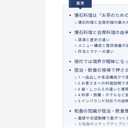
目次
懐石料理は「お茶のため
懐石料理と会席料理の最大
懐石料理と会席料理の由
語源と歴史の違い
メニュー構成と提供順番の
作法とマナーの違い
現代では境界が曖昧にな
宿泊・飲食の現場で押さ
1.一品出しか多皿構成かで
2.お客さまへの料理説明で
3.器・しつらえの違いと業
4.料亭・旅館・ホテルな
5.インバウンド対応での説
和食の知識が宿泊・飲食
面接や志望動機で差がつく
入社後のステップアップに