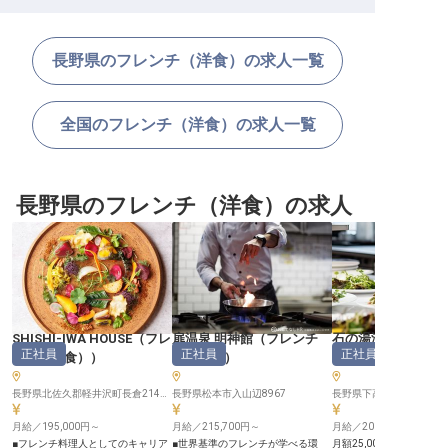
長野県のフレンチ（洋食）の求人一覧
全国のフレンチ（洋食）の求人一覧
長野県のフレンチ（洋食）の求人
SHISHI-IWA HOUSE
（
フレ
扉温泉 明神館
（
フレンチ
石の湯温泉 石の湯
正社員
正社員
正社員
ンチ（洋食）
）
（洋食）
）
（
フレンチ（洋食
長野県北佐久郡軽井沢町長倉2147-768
長野県松本市入山辺8967
長野県下高井郡山ノ内町平
月給／195,000円～
月給／215,700円～
月給／200,000円～
■フレンチ料理人としてのキャリア
■世界基準のフレンチが学べる環
月額25,000円で利用可