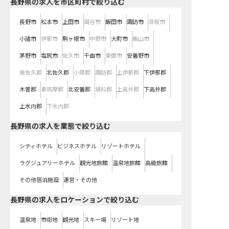
長野県の求人を市区町村で絞り込む
長野市
松本市
上田市
岡谷市
飯田市
諏訪市
須坂市
小諸市
伊那市
駒ヶ根市
中野市
大町市
飯山市
茅野市
塩尻市
佐久市
千曲市
東御市
安曇野市
南佐久郡
北佐久郡
小県郡
諏訪郡
上伊那郡
下伊那郡
木曽郡
東筑摩郡
北安曇郡
埴科郡
上高井郡
下高井郡
上水内郡
下水内郡
長野県の求人を業態で絞り込む
シティホテル
ビジネスホテル
リゾートホテル
ラグジュアリーホテル
観光地旅館
温泉地旅館
高級旅館
その他宿泊施設
運営・その他
長野県の求人をロケーションで絞り込む
温泉地
市街地
観光地
スキー場
リゾート地