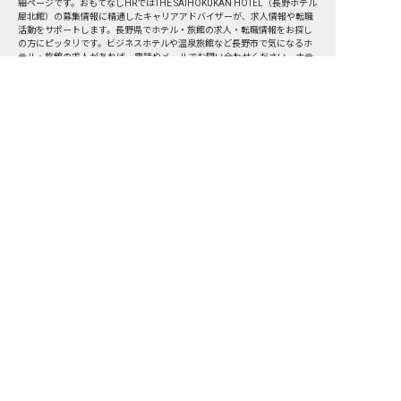
細ページです。おもてなしHRではTHE SAIHOKUKAN HOTEL（長野ホテル
犀北館）の募集情報に精通したキャリアアドバイザーが、求人情報や転職
活動をサポートします。長野県でホテル・旅館の求人・転職情報をお探し
の方にピッタリです。ビジネスホテルや温泉旅館など
長野市
で気になるホ
テル・旅館の求人があれば、電話やメールでお問い合わせください。ホテ
ル・旅館の求人・就職・転職なら【おもてなしHR】
おもてなしHR
が
あなたのお仕事探しを
お手伝いします！
サポート登録後の流れ
サポート

電話で

マッチする

企業と

内定

登録
ヒアリング
求人をご紹介
面接
入社
宿泊業界専任のキャリアアドバイザーがあなたの転
職活動を徹底サポート!
納得できる転職先をご提案いたします。