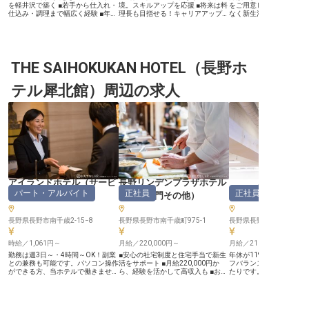
を軽井沢で築く ■若手から仕入れ・
境。スキルアップを応援 ■将来は料
をご用意しました！費用
仕込み・調理まで幅広く経験 ■年間
理長も目指せる！キャリアアップの
なく新生活を始められま
休日110日＋季節休暇14日でプライ
道が開ける ■社宅・社員寮完備◎遠
にお任せするのは洋食調
ベートも充実 ■賞与年1回、昇給あ
方からの移住も安心してスタート ■
経験の方も歓迎、調理師
りで頑張りがしっかり評価される
充実の福利厚生。育休取得実績あ
ちの方は優遇いたします
ーー【軽井沢の自然に囲まれ、心温
り・時短復職制度も ーー【世界が
客様に喜ばれる一皿を作
まるおもてなしを料理で表現】 軽
認めた温泉宿で、本物のおもてなし
いていきませんか？石の
井沢の美しい自然の中で、フレンチ
THE SAIHOKUKAN HOTEL（長野ホ
料理を。】 扉温泉 明神館は、世界
は、ホタルや満天の星空
料理人としてお客様に感動をお届け
的なホテル・レストランコレクショ
る高原の白樺林に佇む全2
しませんか。旬の食材を活かし、一
ン「ルレ・エ・シャトー」に加盟す
宿。天然温泉のお風呂と
テル犀北館）周辺の求人
皿一皿に心を込めて、訪れる方々の
る、国際的にも高く評価された温泉
料理のディナーでおもて
記憶に残る美食体験を創造します。
旅館です。松本の豊かな自然に抱か
います。※この求人は202
ウェルカムスイーツの製造にも携わ
れたこの地で、素材の魅力を最大限
日時点の情報です
り、到着からお帰りまで、お客様の
に引き出したフレンチを通じて、訪
旅を彩るおもてなしの心を料理で表
れるお客様に感動のひとときをお届
現する喜びを感じられる環境です。
けしています。あなたの技術と感性
お客様の笑顔が直接見られるやりが
が、世界基準のおもてなしの一部と
いを日々感じながら、あなたの感性
なります。 ーー【あなたの「好
を存分に発揮してください。 ーー
き」を、ここで「誇り」へ。】 材
【若手から成長できる環境と、安定
料の仕込みから盛り付け、新メニュ
した働きやすさ】 若手調理スタッ
ーの考案まで、調理の醍醐味をフル
フとして、仕入れから仕込み、調
に味わえる環境が整っています。ス
アイランドホテル
（
サービ
長野リンデンプラザホテル
理、そしてウェルカムスイーツの製
キルアップ手当や他施設への利用補
さぎり荘
パート・アルバイト
正社員
正社員
ススタッフ
）
（
調理部門その他
）
造まで、フレンチ料理の幅広い工程
助など、学び続ける姿勢をしっかり
に携わることができます。経験豊富
応援する制度も充実。社宅・社員寮
な先輩シェフのもとで、実践を通し
が完備されているため、遠方からの
て着実にスキルアップできる環境で
長野県長野市南千歳2-15−8
移住でも安心してスタートできま
長野県長野市南千歳町975-1
長野県長野市信州新町日原西
す。 月給195,000円～270,000円に
す。シフトの事前調整も可能で、プ
加え、賞与年1回、昇給制度も整っ
ライベートとのバランスを保ちなが
時給／1,061円～
月給／220,000円～
月給／210,000円～
ており、あなたの努力と成長を正当
ら、料理長を目指せる職場です。
に評価します。年間休日110日と季
※2026年06月17日時点の情報で
勤務は週3日～・4時間～OK！副業
■安心の社宅制度と住宅手当で新生
年休が119日と多めで、
節休暇14日があり、プライベート
す。
との兼務も可能です。パソコン操作
活をサポート ■月給220,000円か
フバランスを大切にした
も大切にしながら長く活躍できる職
ができる方、当ホテルで働きません
ら、経験を活かして高収入も ■お客
たりです。UIJターン歓
場です。 ※2026年03月06日時点の
か？あなたには、フロントとしての
様の笑顔を創る、やりがいある調理
働いてみたい方やふるさ
情報です
お客様対応の他、館内の清掃・在庫
のお仕事 ■昇給・賞与年2回、安定
仕事を始めたい方も、寮
チェック、駐車場の案内など、ホテ
した環境で長く活躍 ーー【心を込
ので安心して新生活を始
ル業務全般をお任せいたします。
めた料理で、お客様に最高の思い出
よ。あなたには、宿内の