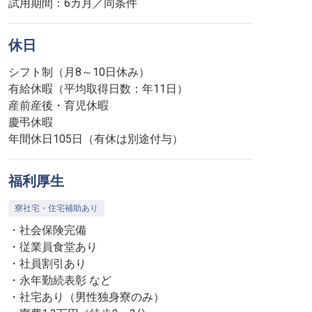
試用期間：6カ月／同条件
休日
シフト制（月8～10日休み）
有給休暇（平均取得日数：年11日）
産前産後・育児休暇
慶弔休暇
年間休日105日（有休は別途付与）
福利厚生
寮社宅・住宅補助あり
・社会保険完備
・従業員食堂あり
・社員割引あり
・永年勤続表彰 など
・社宅あり（男性独身寮のみ）