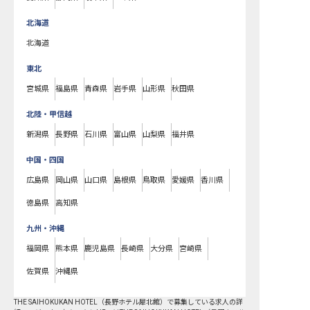
北海道
北海道
東北
宮城県
福島県
青森県
岩手県
山形県
秋田県
北陸・甲信越
新潟県
長野県
石川県
富山県
山梨県
福井県
中国・四国
広島県
岡山県
山口県
島根県
鳥取県
愛媛県
香川県
徳島県
高知県
九州・沖縄
福岡県
熊本県
鹿児島県
長崎県
大分県
宮崎県
佐賀県
沖縄県
THE SAIHOKUKAN HOTEL（長野ホテル犀北館）で募集している求人の詳