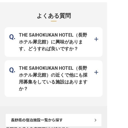
日々異なる業務を担当することで新
を】 長野の地で、お客様の旅の始
お任せします。未経験の
しいことを体験でき、有意義な毎日
まりと終わりを彩るお料理をお届け
りしたサポートがありま
を送ることができますよ。沢山のお
するお仕事です。朝食や夜食の仕込
ご応募ください。さぎり
客様と接することでコミュニケーシ
みから調理まで、一つひとつの工程
羊肉サフォークと厳選し
よくある質問
ョン能力を高め、自身の成長にも繋
に心を込め、お客様が笑顔になる瞬
産の葡萄から醸造したワ
がるお仕事です。※この求人は2022
間を想像しながら腕を振るっていた
める宿です。※この求人は2
年2月18日時点の情報です
だきます。 あなたの生み出す温か
10月27日時点の情報です
い料理が、お客様にとって忘れられ
ない思い出となるよう、私たちと一
緒におもてなしの心で最高の食体験
THE SAIHOKUKAN HOTEL（長野
を創造していきましょう。 ーー
【あなたの経験と情熱が輝く、成長
ホテル犀北館）に興味がありま
できる職場】 これまでの調理経験
を存分に活かし、さらに新しい料理
す、どうすれば良いですか？
の企画にも挑戦できる環境です。チ
ームワークを大切にし、互いに協力
し合いながら、お客様に喜んでいた
だける料理を追求しています。 社
会保険完備はもちろん、昇給や年2
回の賞与、住宅手当や社宅制度も充
THE SAIHOKUKAN HOTEL（長野
実しており、安心して長く働ける環
境です。あなたの料理への情熱とス
ホテル犀北館）の近くで他にも採
キルを活かし、キャリアアップを目
指しませんか。 ※2026年03月26日
用募集をしている施設はあります
時点の情報です
か？
長野県
の宿泊施設一覧から探す