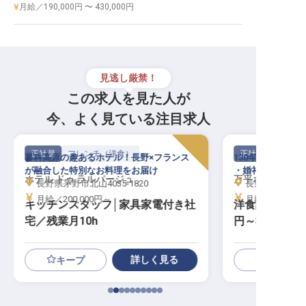
月給／190,000円 〜 430,000円
見逃し厳禁！
この求人を見た人が
今、よく見ている注目求人
正社員
フレンチ（洋食）
正社員
蓼科高原の趣あるホテル！長野×フランス
130年続く王道
が融合した特別なお料理をお届け
・婚礼で調理スキ
ホテル ドゥ ラルパージュ
万平ホテル
長野県茅野市北山4035-1820
長野県北佐久郡
月給／200,000円～
月給／200,00
キッチンスタッフ│家具家電付き社
洋食調理│賞与
宅／残業月10h
円～社宅有
詳しく見る
キープ