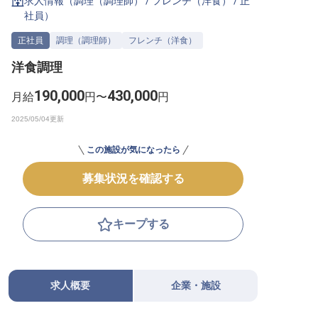
求人情報（
調理（調理師）
/
フレンチ（洋食）
/
正
社員
）
転職サポートに申し込む
無料
正社員
調理（調理師）
フレンチ（洋食）
採用をお考えの企業様へ
洋食調理
190,000
430,000
月給
円〜
円
この施設が気になったら
募集状況を確認する
キープする
求人概要
企業・施設