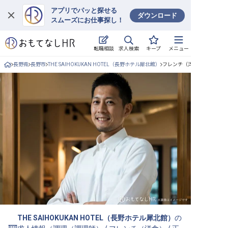
アプリでパッと探せる
ダウンロード
スムーズにお仕事探し！
ログイン
求人検索
転職相談
キープ
メニュー
求人・施設を探す
長野県
長野市
THE SAIHOKUKAN HOTEL（長野ホテル犀北館）
フレンチ（洋食）/正社員の
キープした求人
就職・転職 合同説明会
おもてなしHRについて
ご利用の流れ
よくある質問
ホテル・宿泊業界情報コラム
THE SAIHOKUKAN HOTEL（長野ホテル犀北館）
の