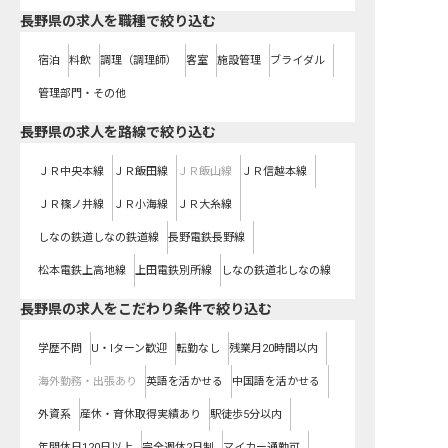
長野県の求人を職種で絞り込む
宿泊
料飲
調理（調理師）
客室
施設管理
ブライダル
管理部門・その他
長野県
の求人を路線で絞り込む
ＪＲ中央本線
ＪＲ飯田線
ＪＲ飯山線
ＪＲ信越本線
ＪＲ篠ノ井線
ＪＲ小海線
ＪＲ大糸線
しなの鉄道しなの鉄道線
長野電鉄長野線
松本電鉄上高地線
上田電鉄別所線
しなの鉄道北しなの線
長野県の求人をこだわり条件で絞り込む
学歴不問
U・Iターン歓迎
転勤なし
残業月20時間以内
海外勤務・出張あり
英語を活かせる
中国語を活かせる
外資系
産休・育休取得実績あり
駅徒歩5分以内
年間休日120日以上
完全週休2日制
マイカー通勤可