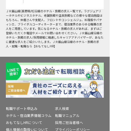
ＪＲ飯山線(長野県内)沿線
のホテル・旅館の求人一覧です。ラグジュアリ
ーホテルやビジネスホテル、老舗旅館や温泉旅館などの様々な宿泊施設は
もちろん、仲居さんや支配人、フロントやコンシェルジュ、料理長やパテ
ィシエ、ブライダルコーディネーターまで、宿泊業界のあらゆる職種の求
人をご用意しています。気になるホテル・旅館の求人があれば、まずはご
登録いただくか電話やメールでお問い合わせください。ＪＲ飯山線沿線の
ホテル・旅館の求人/採用情報に精通したキャリアアドバイザーが、あなた
に最適な求人をご紹介いたします。ＪＲ飯山線沿線のホテル・旅館の求
人・就職・転職なら【おもてなしHR】
転職サポート申込み
求人検索
ホテル・宿泊業界情報コラム
転職マニュアル
おもてなしHRについて
採用ご担当者様へ
個人情報の取扱いについて
プライバシーポリシー