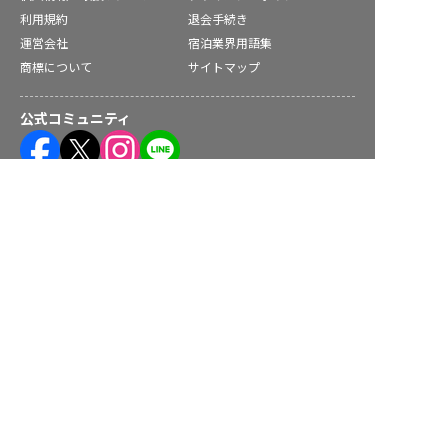
利用規約
退会手続き
運営会社
宿泊業界用語集
商標について
サイトマップ
公式コミュニティ
転職サポートに申し込む
無料
株式会社ネクストビート運営サービス
保育業界の求職者様向けサービス
保育士バンク！ - 日本最大級。保育士・幼稚園教諭向け転職支
援サイト
保育士バンク！新卒 - 保育士・幼稚園教諭を目指す「学生向
け」就職活動情報サイト
法人様向けサービス
保育士バンク！コネクト - 保育施設向けの業務支援システム
保育士バンク！パレット - 保育施設専門の職員マネジメントツ
ール