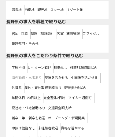
温泉地
市街地
観光地
スキー場
リゾート地
長野県の求人を職種で絞り込む
宿泊
料飲
調理（調理師）
客室
施設管理
ブライダル
管理部門・その他
長野県の求人をこだわり条件で絞り込む
学歴不問
U・Iターン歓迎
転勤なし
残業月20時間以内
海外勤務・出張あり
英語を活かせる
中国語を活かせる
外資系
産休・育休取得実績あり
駅徒歩5分以内
年間休日120日以上
完全週休2日制
マイカー通勤可
寮社宅・住宅補助あり
交通費全額支給
新卒・第二新卒も歓迎
オープニング・新規開業
中抜け勤務なし
未経験者歓迎
資格を活かせる