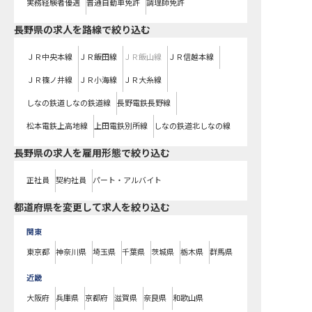
実務経験者優遇
普通自動車免許
調理師免許
長野県
の求人を路線で絞り込む
ＪＲ中央本線
ＪＲ飯田線
ＪＲ飯山線
ＪＲ信越本線
ＪＲ篠ノ井線
ＪＲ小海線
ＪＲ大糸線
しなの鉄道しなの鉄道線
長野電鉄長野線
松本電鉄上高地線
上田電鉄別所線
しなの鉄道北しなの線
長野県の求人を雇用形態で絞り込む
正社員
契約社員
パート・アルバイト
都道府県を変更して求人を絞り込む
関東
東京都
神奈川県
埼玉県
千葉県
茨城県
栃木県
群馬県
近畿
大阪府
兵庫県
京都府
滋賀県
奈良県
和歌山県