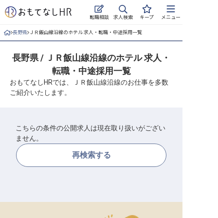
求人検索
転職相談
キープ
メニュー
長野県
ＪＲ飯山線沿線のホテル 求人・転職・中途採用一覧
ログイン
長野県 / ＪＲ飯山線沿線のホテル 求人・
求人・施設を探す
転職・中途採用一覧
キープした求人
おもてなしHRでは、ＪＲ飯山線沿線のお仕事を多数
ご紹介いたします。
就職・転職 合同説明会
おもてなしHRについて
こちらの条件の公開求人は現在取り扱いがござい
ません。
ご利用の流れ
再検索する
よくある質問
ホテル・宿泊業界情報コラム