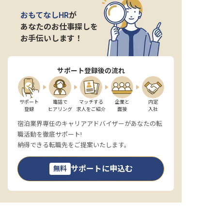
転職サポートに申し込む
無料
おもてなしHR
が
あなたのお仕事探しを
お手伝いします！
採用をお考えの企業様へ
サポート登録後の流れ
サポート

電話で

マッチする

企業と

内定

登録
ヒアリング
求人をご紹介
面接
入社
宿泊業界専任のキャリアアドバイザーがあなたの転
職活動を徹底サポート!
納得できる転職先をご提案いたします。
サポートに申込む
無料