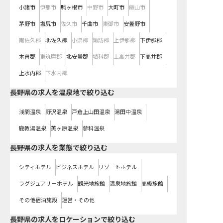
小諸市
伊那市
駒ヶ根市
中野市
大町市
飯山市
茅野市
塩尻市
佐久市
千曲市
東御市
安曇野市
南佐久郡
北佐久郡
小県郡
諏訪郡
上伊那郡
下伊那郡
木曽郡
東筑摩郡
北安曇郡
埴科郡
上高井郡
下高井郡
上水内郡
下水内郡
長野県の求人を温泉地で絞り込む
浅間温泉
野沢温泉
戸倉上山田温泉
湯田中温泉
鹿教湯温泉
美ヶ原温泉
蓼科温泉
長野県の求人を業態で絞り込む
シティホテル
ビジネスホテル
リゾートホテル
ラグジュアリーホテル
観光地旅館
温泉地旅館
高級旅館
その他宿泊施設
運営・その他
長野県の求人をロケーションで絞り込む