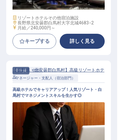
施設業態
リゾートホテル
その他宿泊施設
勤務地
長野県北安曇郡白馬村大字北城4683−2
給与
月給／240,000円～
キープする
詳しく見る
【長野県・北安曇郡白馬村】高級リゾートホテ
正社員
宿泊
ル
マネージャー・支配人（宿泊部門）
高級ホテルでキャリアアップ！人気リゾート・白
馬村でマネジメントスキルを生かす◎