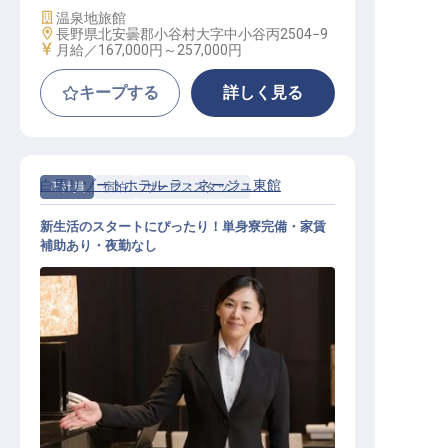
施設業態
温泉地旅館
勤務地
長野県北安曇郡小谷村大字中小谷丙2504−9
給与
月給／167,000円～
257,000円
キープする
詳しく見る
白馬リゾートホテル ラ・ネージュ東館
正社員
宿泊
サービススタッフ
新生活のスタートにぴったり！単身寮完備・家賃
補助あり・夜勤なし
マルチタスクスタッフ