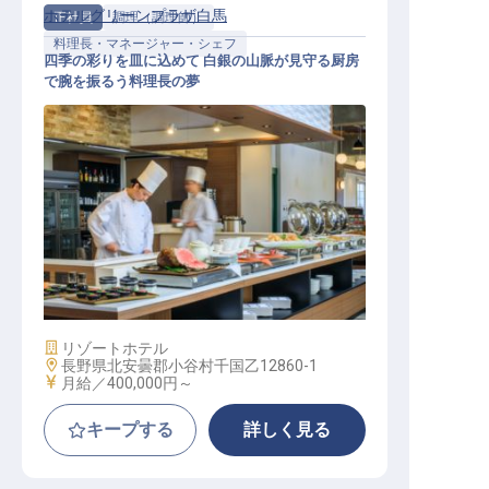
ホテルグリーンプラザ白馬
正社員
調理（調理師）
料理長・マネージャー・シェフ
四季の彩りを皿に込めて 白銀の山脈が見守る厨房
で腕を振るう料理長の夢
料理長候補
施設業態
リゾートホテル
勤務地
長野県北安曇郡小谷村千国乙12860-1
給与
月給／400,000円～
キープする
詳しく見る