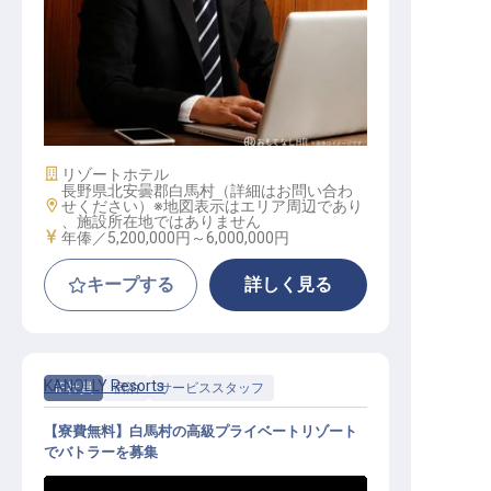
管理マネージャー│ハイレベル求人
／年収520万以上／マネージャー以
上
施設業態
リゾートホテル
長野県北安曇郡白馬村（詳細はお問い合わ
勤務地
せください）※地図表示はエリア周辺であり
、施設所在地ではありません
給与
年俸／5,200,000円～
6,000,000円
キープする
詳しく見る
KANOLLY Resorts
正社員
宿泊
サービススタッフ
【寮費無料】白馬村の高級プライベートリゾート
でバトラーを募集