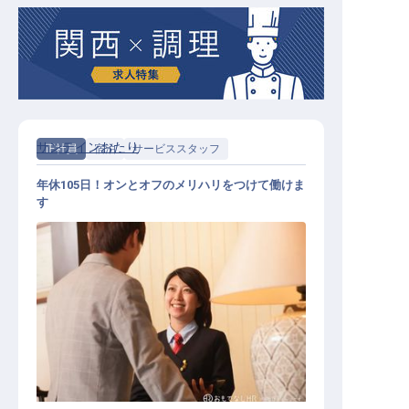
サンテインおたり
正社員
宿泊
サービススタッフ
年休105日！オンとオフのメリハリをつけて働けま
す
フロント