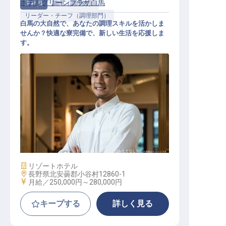
ホテルグリーンプラザ白馬
正社員
調理（調理師）
リーダー・チーフ（調理部門）
白馬の大自然で、あなたの調理スキルを活かしま
せんか？快適な寮完備で、新しい生活を応援しま
す。
調理（経験者）
施設業態
リゾートホテル
勤務地
長野県北安曇郡小谷村12860-1
給与
月給／250,000円～
280,000円
キープする
詳しく見る