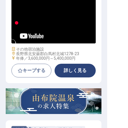
バトラー│月額30～45万円／経験者
優遇／寮費無料
施設業態
その他宿泊施設
勤務地
長野県北安曇郡白馬村北城1278-23
給与
年俸／3,600,000円～
5,400,000円
キープする
詳しく見る