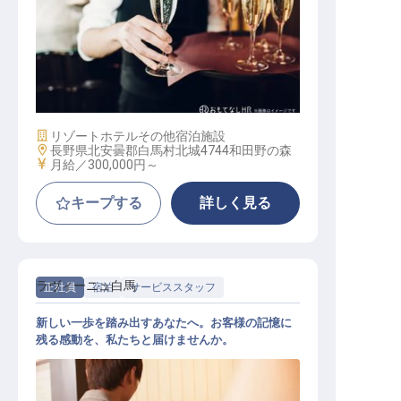
ソムリエ
施設業態
リゾートホテル
その他宿泊施設
勤務地
長野県北安曇郡白馬村北城4744和田野の森
給与
月給／300,000円～
キープする
詳しく見る
ラヴィーニュ白馬
正社員
宿泊
サービススタッフ
新しい一歩を踏み出すあなたへ。お客様の記憶に
残る感動を、私たちと届けませんか。