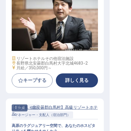
副支配人
施設業態
リゾートホテル
その他宿泊施設
勤務地
長野県北安曇郡白馬村大字北城4683−2
給与
月給／350,000円～
キープする
詳しく見る
【長野県・北安曇郡白馬村】高級リゾートホテ
正社員
宿泊
ル
マネージャー・支配人（宿泊部門）
高原のラグジュアリー空間で、あなたのホスピタ