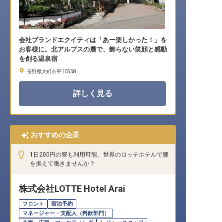
会社ブランドエクイティは「あー楽しかった！」を
お客様に。北アルプスの麓で、飾らない笑顔と感動
を創る温泉宿
長野県大町市平10558
詳しく見る
おすすめの企業
1日200円の寮も利用可能。世界のロッテホテルで腰
を据えて働きませんか？
株式会社LOTTE Hotel Arai
フロント
宿泊予約
マネージャー・支配人（料飲部門）