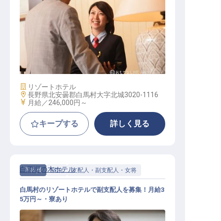
ホテル運営総合職
施設業態
リゾートホテル
勤務地
長野県北安曇郡白馬村大字北城3020-1116
給与
月給／246,000円～
キープする
詳しく見る
白馬樅の木ホテル
正社員
宿泊
支配人・副支配人・女将
白馬村のリゾートホテルで副支配人を募集！月給3
5万円～・寮あり