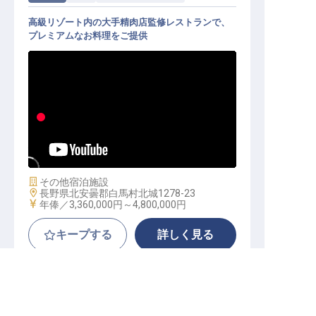
高級リゾート内の大手精肉店監修レストランで、
プレミアムなお料理をご提供
レストランサービス│未経験OK／月
額28万円～／寮費無料
施設業態
その他宿泊施設
勤務地
長野県北安曇郡白馬村北城1278-23
給与
年俸／3,360,000円～
4,800,000円
キープする
詳しく見る
北安曇郡の求人を紹介してもらう
KANOLLY Resorts
正社員
宿泊
支配人・副支配人・女将