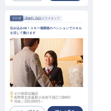
オーベルジュちくに
正社員
宿泊
サービススタッフ
住み込みOK！スキー場隣接のペンションでスキル
を活して働けます
サービススタッフ / 正社員
施設業態
その他宿泊施設
勤務地
長野県北安曇郡小谷村千国乙128401
給与
月給／250,000円～