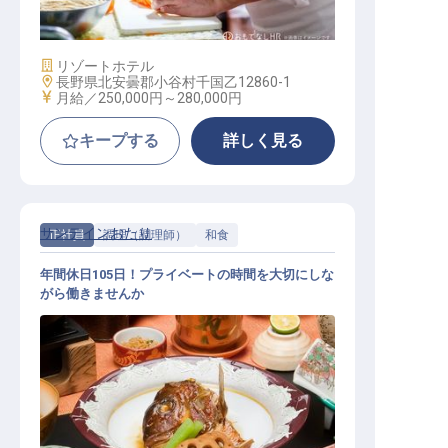
施設業態
リゾートホテル
勤務地
長野県北安曇郡小谷村千国乙12860-1
給与
月給／250,000円～
280,000円
キープする
詳しく見る
サンテインおたり
正社員
調理（調理師）
和食
年間休日105日！プライベートの時間を大切にしな
がら働きませんか