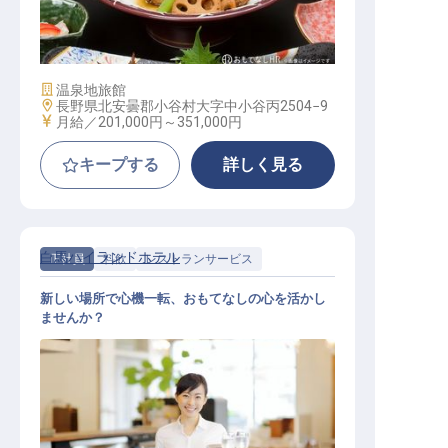
調理師
施設業態
温泉地旅館
勤務地
長野県北安曇郡小谷村大字中小谷丙2504−9
給与
月給／201,000円～
351,000円
キープする
詳しく見る
白馬ハイランドホテル
正社員
料飲
レストランサービス
新しい場所で心機一転、おもてなしの心を活かし
ませんか？