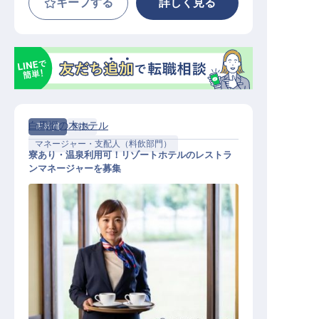
キープする
詳しく見る
白馬樅の木ホテル
正社員
料飲
マネージャー・支配人（料飲部門）
寮あり・温泉利用可！リゾートホテルのレストラ
ンマネージャーを募集
レストランマネージャー