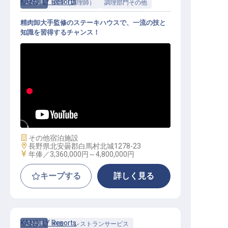
KANOLLY Resorts
正社員
調理（調理師）
調理部門その他
精肉卸大手監修のステーキハウスで、一流の技と
知識を習得するチャンス！
キッチンスタッフ│未経験OK／月額
28万円～／寮費無料
施設業態
その他宿泊施設
勤務地
長野県北安曇郡白馬村北城1278-23
給与
年俸／3,360,000円～
4,800,000円
キープする
詳しく見る
KANOLLY Resorts
正社員
料飲
レストランサービス