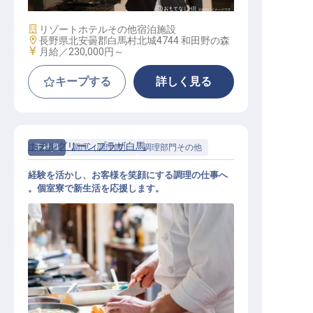
施設業態
リゾートホテル
その他宿泊施設
勤務地
長野県北安曇郡白馬村北城4744 和田野の森
給与
月給／230,000円～
キープする
詳しく見る
ホテルグリーンプラザ白馬
正社員
調理（調理師）
調理部門その他
経験を活かし、お客様を笑顔にする調理の仕事へ
。個室寮で新生活を応援します。
調理（経験者）