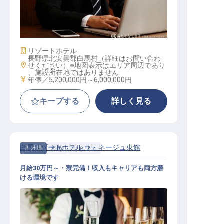
オペレーションマネージャー│ハイ
レベル求人／年収520万以上／マネ
ージャー以上
施設業態
リゾートホテル
長野県北安曇郡白馬村（詳細はお問い合わ
勤務地
せください）※地図表示はエリア周辺であり
、施設所在地ではありません
給与
年俸／5,200,000円～
6,000,000円
キープする
詳しく見る
白馬リゾートホテル ラ・ネージュ東館
正社員
料飲
ソムリエ
月給30万円～・寮完備！収入もキャリアも両方磨
ける環境です