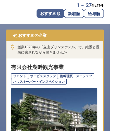
1 ~ 27
件/
27
件
転職サポートに申し込む
無料
おすすめ順
新着順
給与順
採用をお考えの企業様へ
おすすめの企業
創業1973年の「立山プリンスホテル」で、絶景と温
泉に癒されながら働きませんか
有限会社湖畔観光事業
フロント
サービススタッフ
副料理長・スーシェフ
ハウスキーパー・インスペクション