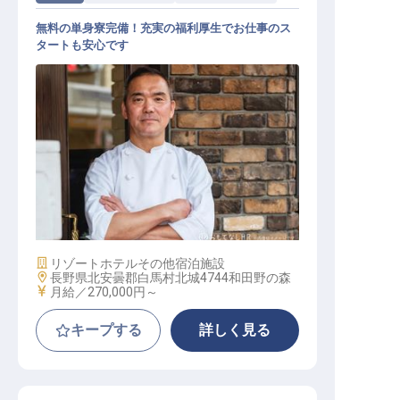
無料の単身寮完備！充実の福利厚生でお仕事のス
タートも安心です
調理
施設業態
リゾートホテル
その他宿泊施設
勤務地
長野県北安曇郡白馬村北城4744和田野の森
給与
月給／270,000円～
キープする
詳しく見る