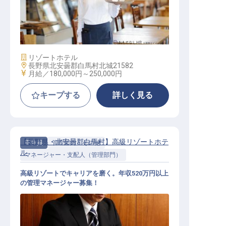
レストランスタッフ
施設業態
リゾートホテル
勤務地
長野県北安曇郡白馬村北城21582
給与
月給／180,000円～
250,000円
キープする
詳しく見る
【長野県・北安曇郡白馬村】高級リゾートホテ
正社員
管理部門・その他
ル
マネージャー・支配人（管理部門）
高級リゾートでキャリアを磨く。年収520万円以上
の管理マネージャー募集！