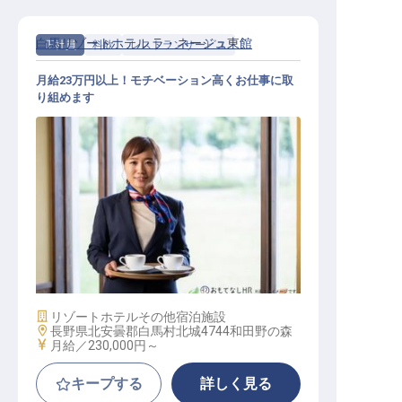
白馬リゾートホテル ラ・ネージュ東館
正社員
料飲
レストランサービス
月給23万円以上！モチベーション高くお仕事に取
り組めます
レストランサービス
施設業態
リゾートホテル
その他宿泊施設
勤務地
長野県北安曇郡白馬村北城4744和田野の森
給与
月給／230,000円～
キープする
詳しく見る