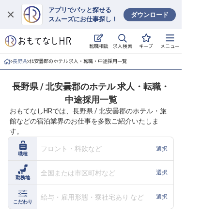
アプリでパッと探せる
ダウンロード
スムーズにお仕事探し！
ログイン
求人検索
転職相談
キープ
メニュー
求人・施設を探す
長野県
北安曇郡のホテル 求人・転職・中途採用一覧
キープした求人
長野県 / 北安曇郡のホテル 求人・転職・
中途採用一覧
就職・転職 合同説明会
おもてなしHRでは、長野県 / 北安曇郡のホテル・旅
館などの宿泊業界のお仕事を多数ご紹介いたしま
おもてなしHRについて
す。
ご利用の流れ
フロント・料飲など
選択
職種
よくある質問
全国または市区町村など
選択
勤務地
ホテル・宿泊業界情報コラム
給与・雇用形態・寮社宅あり など
選択
こだわり