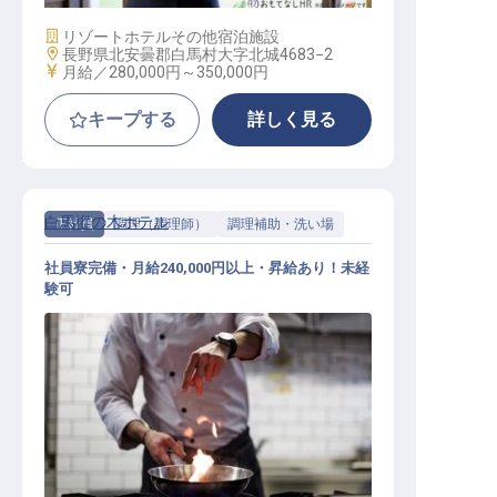
施設業態
リゾートホテル
その他宿泊施設
勤務地
長野県北安曇郡白馬村大字北城4683−2
給与
月給／280,000円～
350,000円
キープする
詳しく見る
白馬樅の木ホテル
正社員
調理（調理師）
調理補助・洗い場
社員寮完備・月給240,000円以上・昇給あり！未経
験可
洋食調理スタッフ