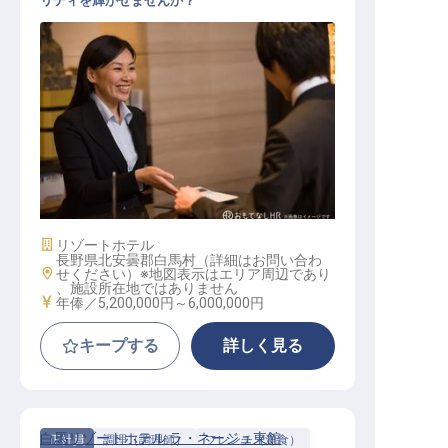
リティを輝かせませんか？
宿泊マネージャー│ハイレベル求人
／年収520万以上／マネージャー以
上
施設業態
リゾートホテル
長野県北安曇郡白馬村（詳細はお問い合わ
勤務地
せください）※地図表示はエリア周辺であり
、施設所在地ではありません
給与
年俸／5,200,000円～
6,000,000円
キープする
詳しく見る
白馬リゾートホテル ラ・ネージュ東館
正社員
調理（調理師）
フレンチ（洋食）