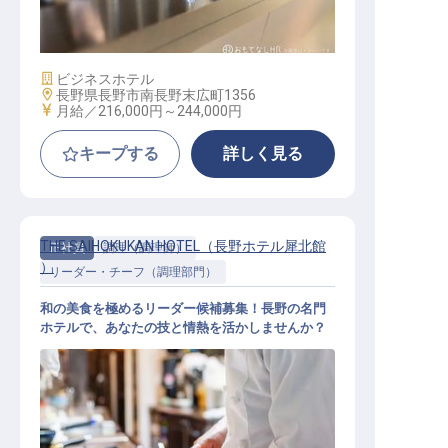
フロントスタッフ
施設業態
ビジネスホテル
勤務地
長野県長野市南長野末広町1356
給与
月給／216,000円～
244,000円
キープする
詳しく見る
THE SAIHOKUKAN HOTEL（長野ホテル犀北館
正社員
調理（調理師）
）
リーダー・チーフ（調理部門）
和の美食を極めるリーダー候補募集！長野の名門
ホテルで、あなたの技と情熱を活かしませんか？