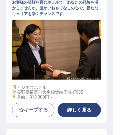
お客様の笑顔を育むホテルで、あなたの経験を活
かしませんか。温かいおもてなしの心で、新たな
キャリアを築くチャンスです。
店舗責任者
施設業態
ビジネスホテル
勤務地
長野県長野市大字鶴賀南千歳町965
給与
月給／310,000円～
キープする
詳しく見る