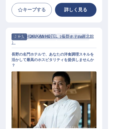
キープする
詳しく見る
THE SAIHOKUKAN HOTEL（長野ホテル犀北館
正社員
調理（調理師）
フレンチ（洋食）
）
長野の名門ホテルで、あなたの洋食調理スキルを
活かして最高のホスピタリティを提供しませんか
？
洋食調理