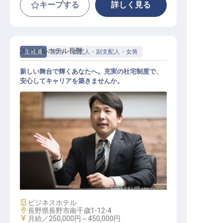
キープする
詳しく見る
スマイルホテル長野
正社員
宿泊
支配人・副支配人・女将
新しい舞台で輝くあなたへ。充実の社宅制度で、
安心してキャリアを築きませんか。
ホテル副支配人・マネージャー候補
施設業態
ビジネスホテル
勤務地
長野県長野市南千歳1-12-4
給与
月給／250,000円～
450,000円