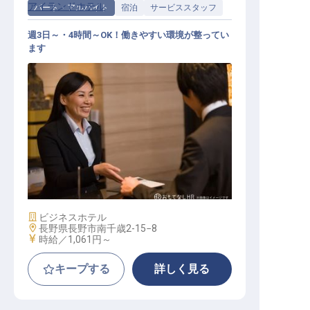
アイランドホテル
パート・アルバイト
宿泊
サービススタッフ
週3日～・4時間～OK！働きやすい環境が整ってい
ます
サービススタッフ / パート・アルバ
イト
施設業態
ビジネスホテル
勤務地
長野県長野市南千歳2-15−8
給与
時給／1,061円～
キープする
詳しく見る