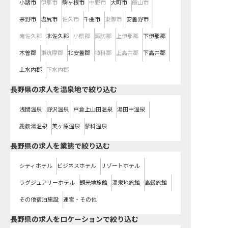
小諸市
伊那市
駒ヶ根市
中野市
大町市
飯山市
茅野市
塩尻市
佐久市
千曲市
東御市
安曇野市
南佐久郡
北佐久郡
小県郡
諏訪郡
上伊那郡
下伊那郡
木曽郡
東筑摩郡
北安曇郡
埴科郡
上高井郡
下高井郡
上水内郡
下水内郡
長野県の求人を温泉地で絞り込む
浅間温泉
野沢温泉
戸倉上山田温泉
湯田中温泉
鹿教湯温泉
美ヶ原温泉
蓼科温泉
長野県の求人を業態で絞り込む
シティホテル
ビジネスホテル
リゾートホテル
ラグジュアリーホテル
観光地旅館
温泉地旅館
高級旅館
その他宿泊施設
運営・その他
長野県の求人をロケーションで絞り込む