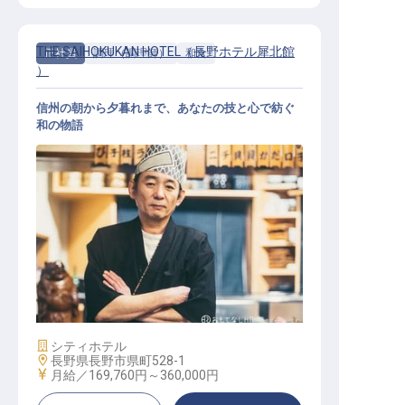
THE SAIHOKUKAN HOTEL（長野ホテル犀北館
正社員
調理（調理師）
和食
）
信州の朝から夕暮れまで、あなたの技と心で紡ぐ
和の物語
和食調理
施設業態
シティホテル
勤務地
長野県長野市県町528-1
給与
月給／169,760円～
360,000円