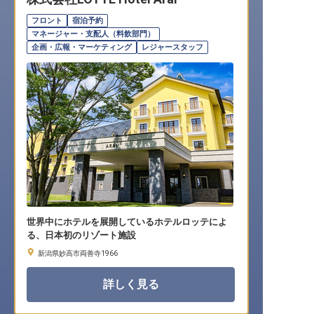
転職サポートに申し込む
無料
フロント
宿泊予約
マネージャー・支配人（料飲部門）
企画・広報・マーケティング
レジャースタッフ
採用をお考えの企業様へ
世界中にホテルを展開しているホテルロッテによ
る、日本初のリゾート施設
新潟県妙高市両善寺1966
詳しく見る