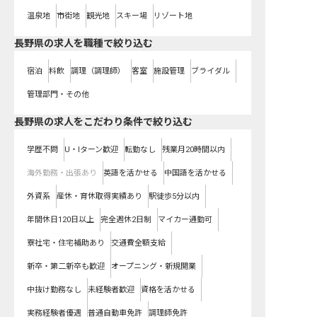
温泉地
市街地
観光地
スキー場
リゾート地
長野県の求人を職種で絞り込む
宿泊
料飲
調理（調理師）
客室
施設管理
ブライダル
管理部門・その他
長野県の求人をこだわり条件で絞り込む
学歴不問
U・Iターン歓迎
転勤なし
残業月20時間以内
海外勤務・出張あり
英語を活かせる
中国語を活かせる
外資系
産休・育休取得実績あり
駅徒歩5分以内
年間休日120日以上
完全週休2日制
マイカー通勤可
寮社宅・住宅補助あり
交通費全額支給
新卒・第二新卒も歓迎
オープニング・新規開業
中抜け勤務なし
未経験者歓迎
資格を活かせる
実務経験者優遇
普通自動車免許
調理師免許