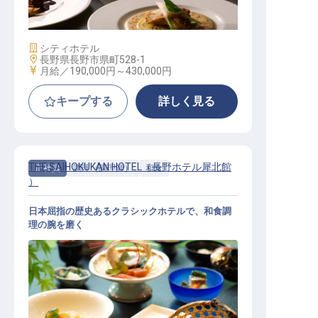
施設業態
シティホテル
勤務地
長野県長野市県町528-1
給与
月給／190,000円～
430,000円
キープする
詳しく見る
THE SAIHOKUKAN HOTEL（長野ホテル犀北館
正社員
調理（調理師）
和食
）
日本屈指の歴史あるクラシックホテルで、和食調
理の腕を磨く