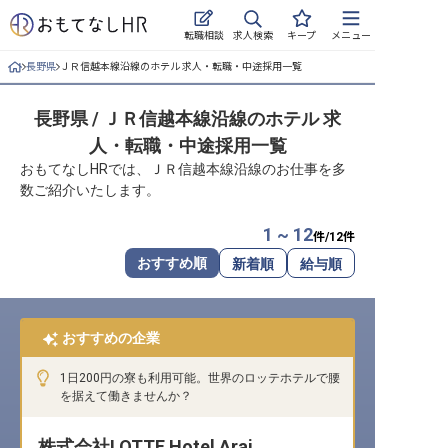
求人検索
転職相談
キープ
メニュー
長野県
ＪＲ信越本線沿線のホテル 求人・転職・中途採用一覧
ログイン
長野県 / ＪＲ信越本線沿線のホテル 求
求人・施設を探す
人・転職・中途採用一覧
キープした求人
おもてなしHRでは、ＪＲ信越本線沿線のお仕事を多
数ご紹介いたします。
就職・転職 合同説明会
1 ~ 12
件/
12
件
おもてなしHRについて
おすすめ順
新着順
給与順
ご利用の流れ
おすすめの企業
よくある質問
1日200円の寮も利用可能。世界のロッテホテルで腰
ホテル・宿泊業界情報コラム
を据えて働きませんか？
株式会社LOTTE Hotel Arai