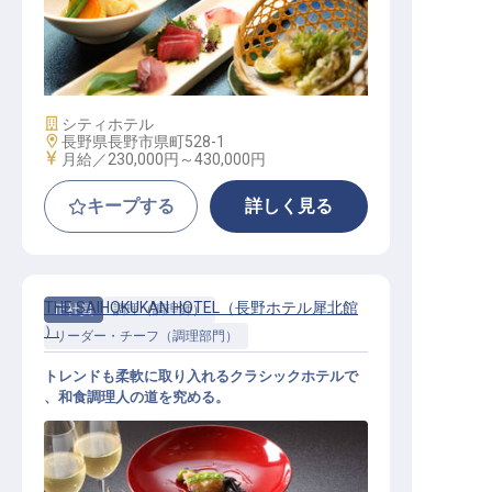
和食調理（県庁付近の観光エリア／
家族手当・食事手当／寮費1.3万円）
施設業態
シティホテル
勤務地
長野県長野市県町528-1
給与
月給／230,000円～
430,000円
キープする
詳しく見る
THE SAIHOKUKAN HOTEL（長野ホテル犀北館
正社員
調理（調理師）
）
リーダー・チーフ（調理部門）
トレンドも柔軟に取り入れるクラシックホテルで
、和食調理人の道を究める。