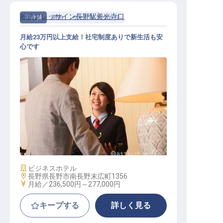
相鉄フレッサイン長野駅善光寺口
正社員
宿泊
サービススタッフ
月給23万円以上支給！社宅制度ありで新生活も安
心です
総合職（ホテル運営業務）
施設業態
ビジネスホテル
勤務地
長野県長野市南長野末広町1356
給与
月給／236,500円～
277,000円
キープする
詳しく見る