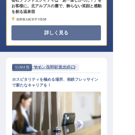
会社ブランドエクイティは「あー楽しかった！」を
お客様に。北アルプスの麓で、飾らない笑顔と感動
を創る温泉宿
長野県大町市平10558
詳しく見る
相鉄フレッサイン長野駅善光寺口
契約社員
宿泊
サービススタッフ
ホスピタリティを極める場所、相鉄フレッサイン
で新たなキャリアを！