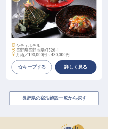
和食調理リーダー候補（県庁付近の
観光エリア／寮費1.3万円）
施設業態
シティホテル
勤務地
長野県長野市県町528-1
給与
月給／190,000円～
430,000円
キープする
詳しく見る
長野県の宿泊施設一覧から探す