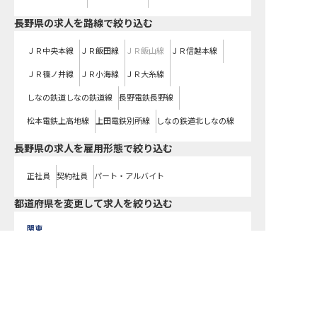
長野県
の求人を路線で絞り込む
ＪＲ中央本線
ＪＲ飯田線
ＪＲ飯山線
ＪＲ信越本線
ＪＲ篠ノ井線
ＪＲ小海線
ＪＲ大糸線
しなの鉄道しなの鉄道線
長野電鉄長野線
松本電鉄上高地線
上田電鉄別所線
しなの鉄道北しなの線
長野県の求人を雇用形態で絞り込む
正社員
契約社員
パート・アルバイト
都道府県を変更して求人を絞り込む
関東
東京都
神奈川県
埼玉県
千葉県
茨城県
栃木県
群馬県
転職サポートに申し込む
無料
近畿
大阪府
兵庫県
京都府
滋賀県
奈良県
和歌山県