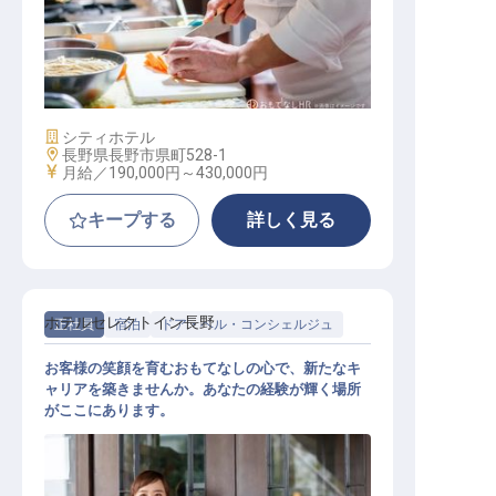
和食調理（リーダー候補）
施設業態
シティホテル
勤務地
長野県長野市県町528-1
給与
月給／190,000円～
430,000円
キープする
詳しく見る
ホテルセレクトイン長野
正社員
宿泊
ドア・ベル・コンシェルジュ
お客様の笑顔を育むおもてなしの心で、新たなキ
ャリアを築きませんか。あなたの経験が輝く場所
がここにあります。