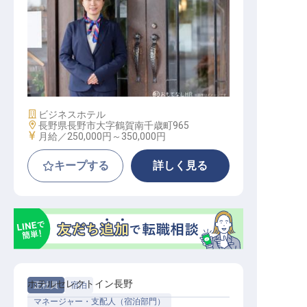
ホテルコンシェルジュ
施設業態
ビジネスホテル
勤務地
長野県長野市大字鶴賀南千歳町965
給与
月給／250,000円～
350,000円
キープする
詳しく見る
ホテルセレクトイン長野
正社員
宿泊
マネージャー・支配人（宿泊部門）