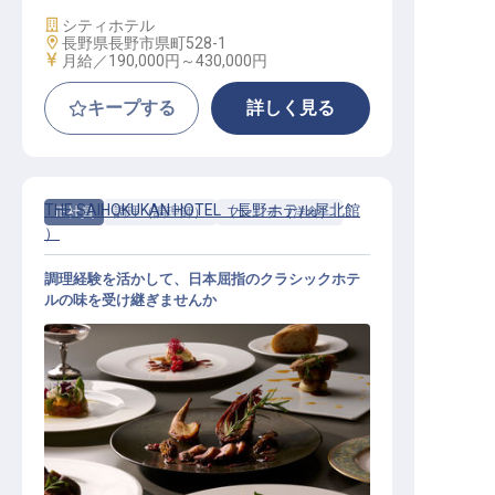
施設業態
シティホテル
勤務地
長野県長野市県町528-1
給与
月給／190,000円～
430,000円
キープする
詳しく見る
THE SAIHOKUKAN HOTEL（長野ホテル犀北館
正社員
調理（調理師）
フレンチ（洋食）
）
調理経験を活かして、日本屈指のクラシックホテ
ルの味を受け継ぎませんか
洋食調理（県庁付近の観光エリア／
家族手当・食事手当／寮費1.3万円）