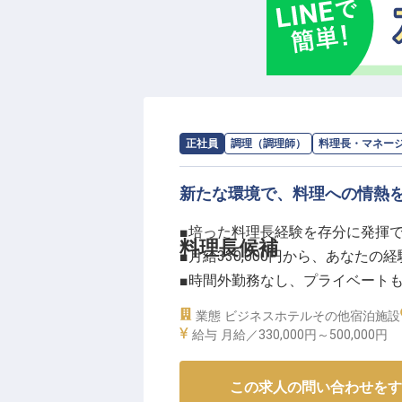
求人情報：
長野リンデンプラザホテル
正社員
調理（調理師）
料理長・マネー
新たな環境で、料理への情熱
■培った料理長経験を存分に発揮
料理長候補
■月給330,000円から、あなたの
■時間外勤務なし、プライベート
■賞与年2回、退職金制度で安心し
業態
ビジネスホテル
その他宿泊施設
給与
月給／330,000円～
500,000円
ーー【お客様の心に残る、おもて
お客様の旅の思い出を彩る、心温
この求人の問い合わせをす
を活かし、五感で味わう喜びを追