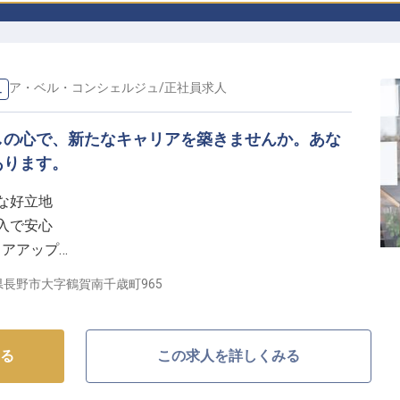
ドア・ベル・コンシェルジュ
/
正社員
求人
ュ
しの心で、新たなキャリアを築きませんか。あな
あります。
な好立地
収入で安心
リアアップ
厚生充実
県長野市大字鶴賀南千歳町965
かいおもてなしを】
で、お客様の旅を彩るおもてなしを提供しませんか。
る
この求人を詳しくみる
客様のチェックインから滞在中のサポート、お問い合わ
通じて、心温まる時間をお届けします。