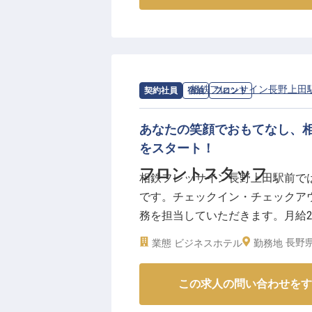
料理長として、お客様一人ひとり
びを感じていただけます。あなた
お届けする、やりがいのあるお仕
求人情報：
相鉄フレッサイン長野上田
契約社員
宿泊
フロント
ーー【経験を活かし、チームを導
これまでの料理長経験を活かし、
あなたの笑顔でおもてなし、
きます。チーム一丸となってお客
をスタート！
ルアップも目指せる環境です。
時間外勤務がないため、プライベ
フロントスタッフ
相鉄フレッサイン長野上田駅前で
だけます。あなたのリーダーシッ
です。チェックイン・チェックア
しょう。
務を担当していただきます。月給216
※2026年03月26日時点の情報です
スもあります。上田市の中心地で
長野県
業態
ビジネスホテル
勤務地
長も実感できる環境です。心温ま
※2024年08月26日時点の情報です
この求人の問い合わせをす