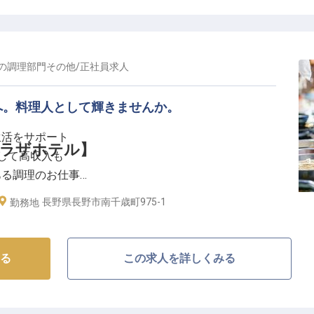
傾け、期待を超えるサービスを提供することで、忘れら
りがいのあるお仕事です。
様の笑顔に繋がります。
の
調理部門その他
/
正社員
求人
なキャリアパス】
へ。料理人として輝きませんか。
成長を大切にしています。
習得し、将来的にはマネジメント業務もお任せするな
生活をサポート
せる環境です。
プラザホテル】
かして高収入も
業績賞与に加え、退職金制度や確定拠出年金、自社ホテル宿
ある調理のお仕事
充実した福利厚生も魅力。
で長く活躍
長野県長野市南千歳町975-1
境でホテル業界のプロフェッショナルを目指しません
勤務地
に最高の思い出を】
と終わりを彩るお料理をお届けするお仕事です。朝食や
る
この求人を詳しくみる
ひとつの工程に心を込め、お客様が笑顔になる瞬間を想
ます。
お客様にとって忘れられない思い出となるよう、私たち