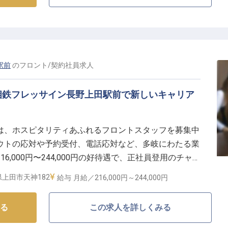
の笑顔を想像しながら、真心を込めた一皿を創り出す喜
の創造性と技術で、お客様に忘れられない感動と満足を
事です。
駅前
の
フロント
/
契約社員
求人
く働きやすい環境】
厨房のマネジメントやスタッフ育成にも携わっていただ
相鉄フレッサイン長野上田駅前で新しいキャリア
様をお迎えする喜びを分かち合いながら、ご自身のスキ
ートの時間も大切にしながら、長く安定してご活躍いた
は、ホスピタリティあふれるフロントスタッフを募集中
プで、より良いサービスを追求し、共に成長していきま
ウトの応対や予約受付、電話応対など、多岐にわたる業
,000円〜244,000円の好待遇で、正社員登用のチャン
、お客様に笑顔と安心を提供しながら、あなた自身の成
上田市天神182
給与
月給／216,000円～
244,000円
るサービスで、喜びとやりがいを一緒に感じましょう！
る
この求人を詳しくみる