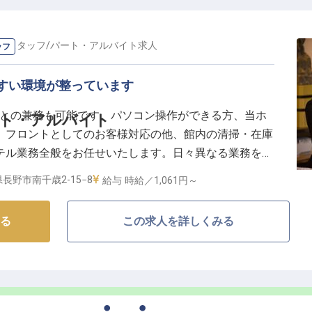
食体験を創造していきましょう。
ススタッフ
/
パート・アルバイト
求人
ッフ
、成長できる職場】
し、さらに新しい料理の企画にも挑戦できる環境です。
やすい環境が整っています
協力し合いながら、お客様に喜んでいただける料理を追
業との兼務も可能です。パソコン操作ができる方、当ホ
ート・アルバイト
年2回の賞与、住宅手当や社宅制度も充実しており、安
、フロントとしてのお客様対応の他、館内の清掃・在庫
たの料理への情熱とスキルを活かし、キャリアアップを
テル業務全般をお任せいたします。日々異なる業務を担
き、有意義な毎日を送ることができますよ。沢山のお客
長野市南千歳2-15−8
給与
時給／1,061円～
ョン能力を高め、自身の成長にも繋がるお仕事です。※
情報です
る
この求人を詳しくみる