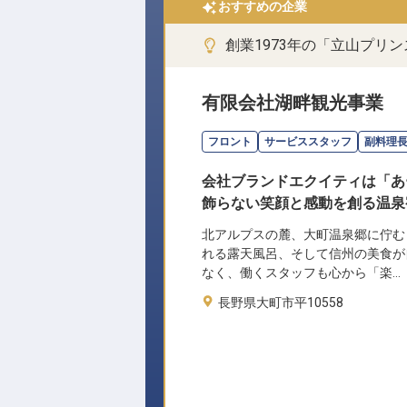
おすすめの企業
創業1973年の「立山プリ
有限会社湖畔観光事業
フロント
サービススタッフ
副料理
会社ブランドエクイティは「あ
飾らない笑顔と感動を創る温泉
北アルプスの麓、大町温泉郷に佇む
れる露天風呂、そして信州の美食が
なく、働くスタッフも心から「楽…
長野県大町市平10558