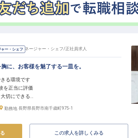
の
料理長・マネージャー・シェフ
/
正社員
求人
ジャー・シェフ
を胸に、お客様を魅了する一皿を。
できる環境です
経験を正当に評価
も大切にできる
て長く働けます
長野県長野市南千歳町975-1
勤務地
なしの料理を】
まるお料理を提供しませんか。当ホテルでは、旬の食材
る
この求人を詳しくみる
求しています。