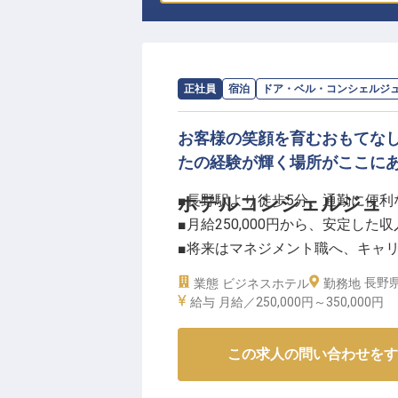
求人情報：
ホテルセレクトイン長野
の
正社員
宿泊
ドア・ベル・コンシェルジ
お客様の笑顔を育むおもてな
たの経験が輝く場所がここに
■長野駅より徒歩5分、通勤に便利
ホテルコンシェルジュ
■月給250,000円から、安定した
■将来はマネジメント職へ、キャ
■退職金制度や宿泊割引など福利
長野
業態
ビジネスホテル
勤務地
給与
月給／250,000円～
350,000円
ーー【お客様の心に寄り添う、温
長野の玄関口に位置する当ホテル
この求人の問い合わせをす
ホテルコンシェルジュとして、お
せ対応まで、多岐にわたる業務を