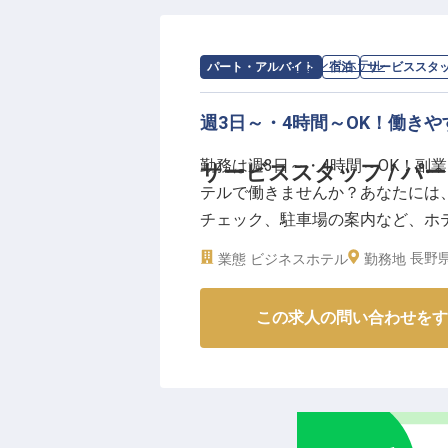
と一緒におもてなしの心で最高の
求人情報：
アイランドホテル
の
サービ
パート・アルバイト
宿泊
サービススタ
ーー【あなたの経験と情熱が輝く
これまでの調理経験を存分に活か
週3日～・4時間～OK！働き
チームワークを大切にし、互いに
求しています。
勤務は週3日～・4時間～OK！副
サービススタッフ / パ
社会保険完備はもちろん、昇給や
テルで働きませんか？あなたには
心して長く働ける環境です。あな
チェック、駐車場の案内など、ホ
目指しませんか。
当することで新しいことを体験で
長野県
業態
ビジネスホテル
※2026年03月26日時点の情報です
勤務地
様と接することでコミュニケーシ
この求人は2022年2月18日時点の
この求人の問い合わせをす