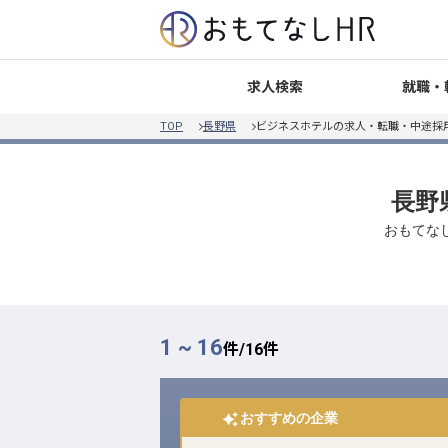
就職・
求人検索
TOP
長野県
ビジネスホテルの求人・転職・中途採
長野
おもてな
1 ~ 16
件/
16
件
おすすめの企業