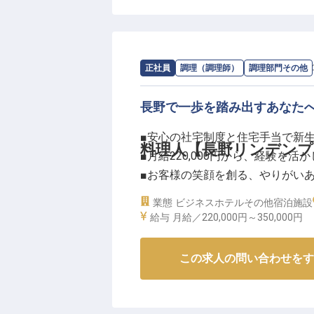
お客様一人ひとりのニーズに耳を
れない思い出作りに貢献できるや
あなたのホスピタリティが、お客
求人情報：
長野リンデンプラザホテル
正社員
調理（調理師）
調理部門その他
ーー【成長を支える環境と、確か
長野で一歩を踏み出すあなた
当ホテルでは、社員一人ひとりの
入社後は丁寧な研修制度で業務を
■安心の社宅制度と住宅手当で新
ど、着実にキャリアアップを目指
料理人【長野リンデン
■月給220,000円から、経験を活
月給250,000円以上、昇給や
■お客様の笑顔を創る、やりがい
泊割引など、長く安心して働ける
■昇給・賞与年2回、安定した環境
業態
ビジネスホテル
その他宿泊施設
社会人経験を活かし、安定した環
給与
月給／220,000円～
350,000円
か。
ーー【心を込めた料理で、お客様
長野の地で、お客様の旅の始まり
この求人の問い合わせをす
夜食の仕込みから調理まで、一つ
像しながら腕を振るっていただき
あなたの生み出す温かい料理が、