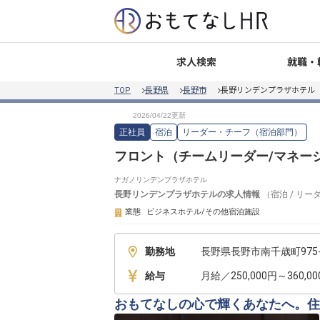
就職・
求人検索
TOP
長野県
長野市
長野リンデンプラザホテル
正社員
宿泊
リーダー・チーフ（宿泊部門）
フロント（チームリーダー/マネー
ナガノリンデンプラザホテル
長野リンデンプラザホテル
の求人情報
（
宿泊
/
リー
業態
ビジネスホテル/その他宿泊施設
勤務地
長野県長野市南千歳町975-
給与
月給／250,000円～360,0
おもてなしの心で輝くあなたへ。住