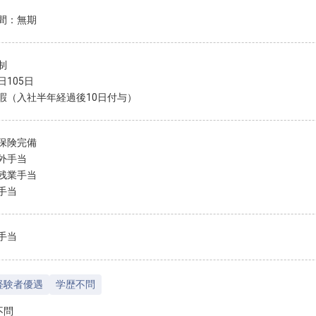
間：無期
制
日105日
暇（入社半年経過後10日付与）
保険完備
外手当
残業手当
手当
手当
経験者優遇
学歴不問
不問