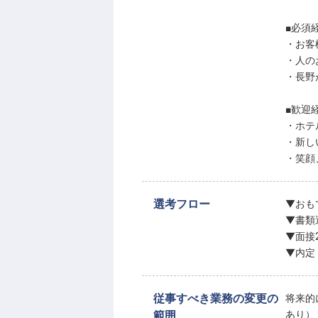
■必須
・お客
・人の
・長野
■歓迎
・ホテ
・新し
・笑顔
選考フロー
▼おも
▼書類
▼面接
▼内定
従事すべき業務の変更の
将来的
範囲
あり）