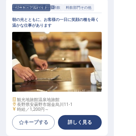
ほりでーゆ～四季の郷
パート・アルバイト
料飲
料飲部門その他
朝の光とともに、お客様の一日に笑顔の種を蒔く
温かな仕事があります
朝食係
施設業態
観光地旅館
温泉地旅館
勤務地
長野県安曇野市堀金烏川11-1
給与
時給／1,200円～
キープする
詳しく見る