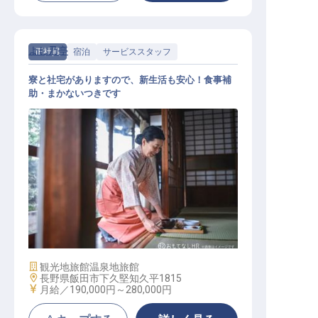
よし乃亭
正社員
宿泊
サービススタッフ
寮と社宅がありますので、新生活も安心！食事補
助・まかないつきです
サービススタッフ
施設業態
観光地旅館
温泉地旅館
勤務地
長野県飯田市下久堅知久平1815
給与
月給／190,000円～
280,000円