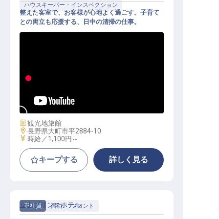
ハウスキーパー・インスペクション
整えた客室で、お客様が心地よく過ごす。子育て
との両立も応援する、日中の清掃の仕事。
客室・館内清掃（パート）│時給1,1
00円～／8:30-15:00の日中／週1日
～OK・土日休み相談可
施設業態
観光地旅館
勤務地
長野県大町市平2884-10
給与
時給／1,100円～
キープする
詳しく見る
立山プリンスホテル
正社員
宿泊
フロント