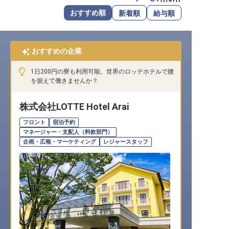
転職サポートに申し込む
おすすめ順
新着順
給与順
無料
採用をお考えの企業様へ
おすすめの企業
1日200円の寮も利用可能。世界のロッテホテルで腰
を据えて働きませんか？
株式会社LOTTE Hotel Arai
フロント
宿泊予約
マネージャー・支配人（料飲部門）
企画・広報・マーケティング
レジャースタッフ