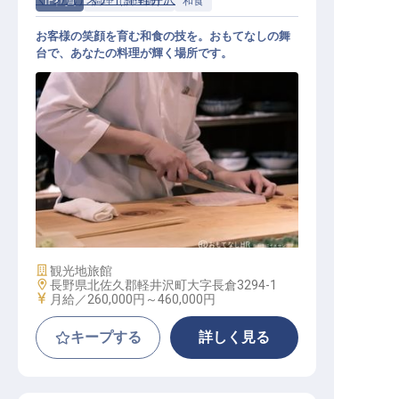
正社員
調理（調理師）
和食
お客様の笑顔を育む和食の技を。おもてなしの舞
台で、あなたの料理が輝く場所です。
和食調理業務
施設業態
観光地旅館
勤務地
長野県北佐久郡軽井沢町大字長倉3294-1
給与
月給／260,000円～
460,000円
キープする
詳しく見る