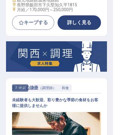
観光地旅館
温泉地旅館
勤務地
長野県飯田市下久堅知久平1815
給与
月給／170,000円～
250,000円
キープする
詳しく見る
旬彩 月の静香
正社員
調理（調理師）
和食
未経験者も大歓迎、彩り豊かな季節の食材をお客
様に提供しませんか