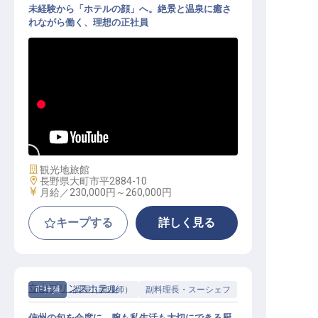
未経験から「ホテルの顔」へ。絶景と温泉に癒さ
れながら働く、理想の正社員
フロント│月給23万円～／北アルプ
ス麓の温泉宿／残業月5h未満・寮費
月1万円・未経験OK
施設業態
観光地旅館
勤務地
長野県大町市平2884-10
給与
月給／230,000円～
260,000円
キープする
詳しく見る
立山プリンスホテル
正社員
調理（調理師）
副料理長・スーシェフ
信州の旬を会席に。腕も私生活も大切にできる厨