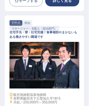
キープする
詳しく見る
よし乃亭
正社員
宿泊
マネージャー・支配人（宿泊部門）
住宅手当・寮・社宅完備！食事補助やまかないも
ある働きやすい職場です
サービス幹部候補
施設業態
観光地旅館
温泉地旅館
勤務地
長野県飯田市下久堅知久平1815
給与
月給／250,000円～
350,000円