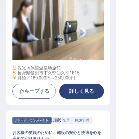
フロントスタッフ
施設業態
観光地旅館
温泉地旅館
勤務地
長野県飯田市下久堅知久平1815
給与
月給／180,000円～
250,000円
キープする
詳しく見る
くつかけステイ 中軽井沢
パート・アルバイト
施設管理
施設管理
お客様の笑顔のために、施設の安心と快適を心を
込めて守りませんか。