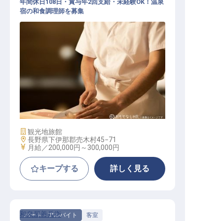
年間休日108日・賞与年2回支給・未経験OK！温泉
宿の和食調理師を募集
和食 / 正社員
施設業態
観光地旅館
勤務地
長野県下伊那郡売木村45−71
給与
月給／200,000円～
300,000円
キープする
詳しく見る
和泉屋善兵衛
パート・アルバイト
客室