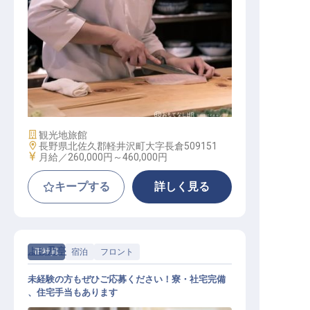
和食調理スタッフ
施設業態
観光地旅館
勤務地
長野県北佐久郡軽井沢町大字長倉509151
給与
月給／260,000円～
460,000円
キープする
詳しく見る
よし乃亭
正社員
宿泊
フロント
未経験の方もぜひご応募ください！寮・社宅完備
、住宅手当もあります