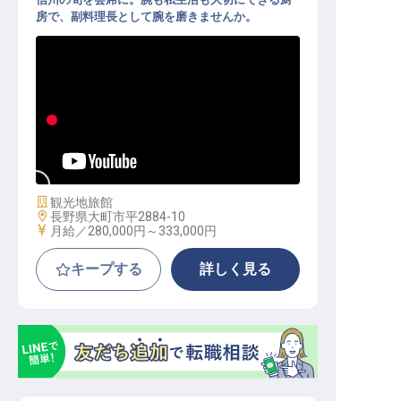
房で、副料理長として腕を磨きませんか。
料理人（副料理長候補）│月給28万
円～／創業1973年の温泉宿／残業月
5h未満・寮費月1万円
施設業態
観光地旅館
勤務地
長野県大町市平2884-10
給与
月給／280,000円～
333,000円
キープする
詳しく見る