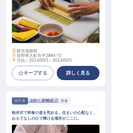
板前（調理人）
施設業態
観光地旅館
勤務地
長野県大町市平2884-10
給与
月給／202,600円～
302,600円
キープする
詳しく見る
くつかけステイ 中軽井沢
正社員
調理（調理師）
和食
軽井沢で和食の道を究める。住まいの心配なく、
おもてなしの心で輝ける場所がここに。