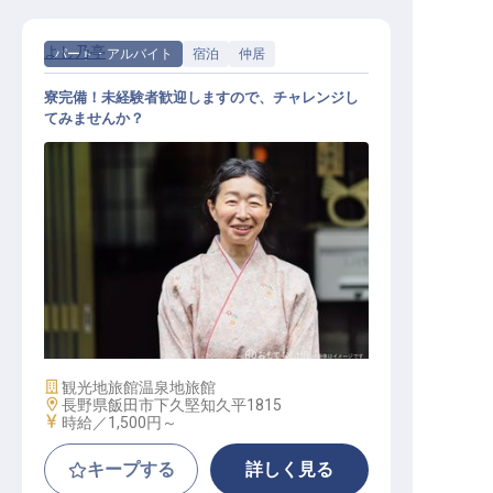
よし乃亭
パート・アルバイト
宿泊
仲居
寮完備！未経験者歓迎しますので、チャレンジし
てみませんか？
客室係
施設業態
観光地旅館
温泉地旅館
勤務地
長野県飯田市下久堅知久平1815
給与
時給／1,500円～
キープする
詳しく見る