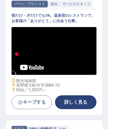
立山プリンスホテル
パート・アルバイト
宿泊
サービススタッフ
朝だけ・夕だけでもOK。温泉宿のレストランで、
お客様の「ありがとう」に出会う仕事。
レストランサービス（パート）│時
給1,200円～／朝・夕の短時間／週1
日～OK・未経験歓迎
施設業態
観光地旅館
勤務地
長野県大町市平2884-10
給与
時給／1,200円～
キープする
詳しく見る
くつかけステイ 中軽井沢