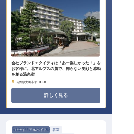
会社ブランドエクイティは「あー楽しかった！」を
お客様に。北アルプスの麓で、飾らない笑顔と感動
を創る温泉宿
長野県大町市平10558
詳しく見る
立山プリンスホテル
パート・アルバイト
客室