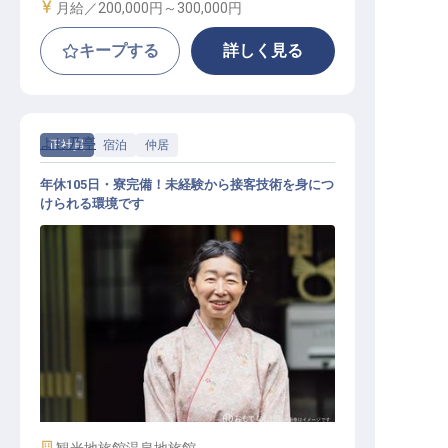
給与
月給／200,000円～
300,000円
キープする
詳しく見る
よし乃亭
正社員
宿泊
仲居
年休105日・寮完備！未経験から接客技術を身につ
けられる環境です
ルーム係
施設業態