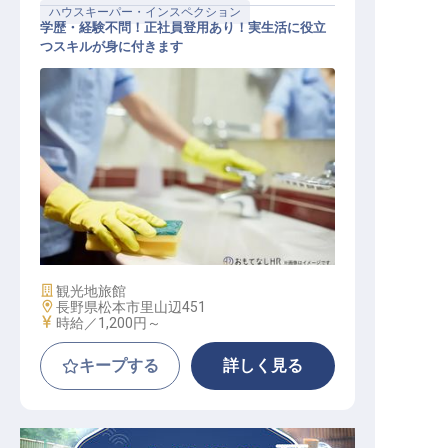
ハウスキーパー・インスペクション
学歴・経験不問！正社員登用あり！実生活に役立
つスキルが身に付きます
客室清掃
施設業態
観光地旅館
勤務地
長野県松本市里山辺451
給与
時給／1,200円～
キープする
詳しく見る