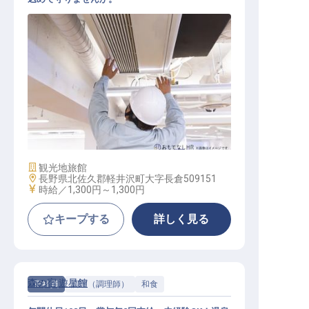
設備担当者
施設業態
観光地旅館
勤務地
長野県北佐久郡軽井沢町大字長倉509151
給与
時給／1,300円～
1,300円
キープする
詳しく見る
森の宿 遊星館
正社員
調理（調理師）
和食