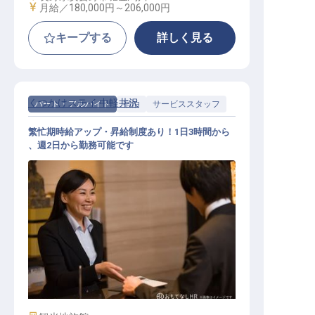
給与
月給／180,000円～
206,000円
キープする
詳しく見る
くつかけステイ 中軽井沢
パート・アルバイト
宿泊
サービススタッフ
繁忙期時給アップ・昇給制度あり！1日3時間から
、週2日から勤務可能です
サービススタッフ