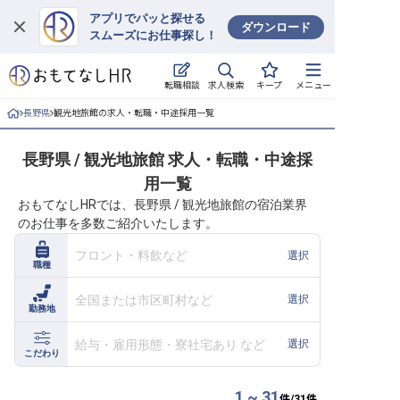
アプリでパッと探せる
ダウンロード
スムーズにお仕事探し！
ログイン
求人検索
転職相談
キープ
メニュー
求人・施設を探す
長野県
観光地旅館の求人・転職・中途採用一覧
キープした求人
長野県 / 観光地旅館 求人・転職・中途採
用一覧
就職・転職 合同説明会
おもてなしHRでは、長野県 / 観光地旅館の宿泊業界
のお仕事を多数ご紹介いたします。
おもてなしHRについて
フロント・料飲など
選択
職種
ご利用の流れ
全国または市区町村など
選択
勤務地
よくある質問
給与・雇用形態・寮社宅あり など
選択
ホテル・宿泊業界情報コラム
こだわり
1 ~ 31
件/
31
件