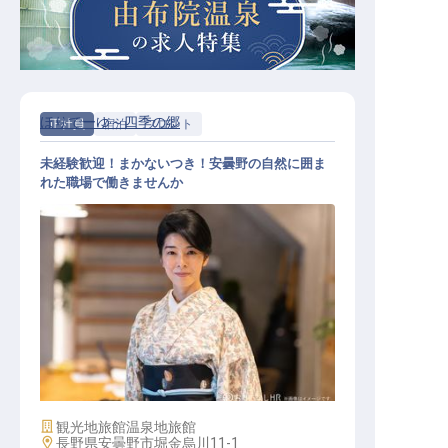
ほりでーゆ～四季の郷
正社員
宿泊
フロント
未経験歓迎！まかないつき！安曇野の自然に囲ま
れた職場で働きませんか
フロント / 正社員
施設業態
観光地旅館
温泉地旅館
勤務地
長野県安曇野市堀金烏川11-1