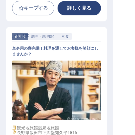
キープする
詳しく見る
よし乃亭
正社員
調理（調理師）
和食
単身用の寮完備！料理を通してお客様を笑顔にし
ませんか？
板前
施設業態
観光地旅館
温泉地旅館
勤務地
長野県飯田市下久堅知久平1815