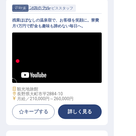
立山プリンスホテル
正社員
宿泊
サービススタッフ
残業ほぼなしの温泉宿で、お客様を笑顔に。寮費
月1万円で貯金も趣味も諦めない毎日へ。
サービススタッフ│月給21万円～／
年間休日105日／寮費月1万円・残業
ほぼなし・未経験OK
施設業態
観光地旅館
勤務地
長野県大町市平2884-10
給与
月給／210,000円～
260,000円
キープする
詳しく見る