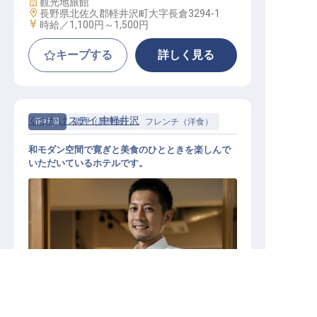
施設業態
観光地旅館
勤務地
長野県北佐久郡軽井沢町大字長倉3294-1
給与
時給／1,100円～
1,500円
キープする
詳しく見る
くつかけステイ 中軽井沢
正社員
調理（調理師）
フレンチ（洋食）
和モダン空間で寛ぎと美食のひとときを楽しんで
いただいているホテルです。
長野県の求人を紹介してもらう
洋食調理師