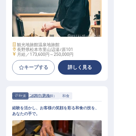
調理スタッフ
施設業態
観光地旅館
温泉地旅館
勤務地
長野県松本市里山辺湯ﾉ原101
給与
月給／173,600円～
250,000円
キープする
詳しく見る
立山プリンスホテル
正社員
調理（調理師）
和食
経験を活かし、お客様の笑顔を彩る和食の技を、
あなたの手で。