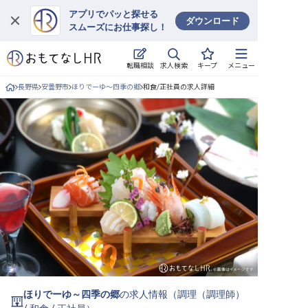
アプリでパッと探せる
ダウンロード
スムーズにお仕事探し！
ログイン
求人検索
転職相談
キープ
メニュー
求人・施設を探す
長野県
安曇野市
ほりでーゆ～四季の郷
和食/正社員の求人詳細
キープした求人
就職・転職 合同説明会
おもてなしHRについて
ご利用の流れ
よくある質問
ホテル・宿泊業界情報コラム
ほりでーゆ～四季の郷
の求人情報（
調理（調理師）