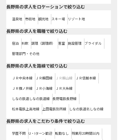
長野県の求人をロケーションで絞り込む
温泉地
市街地
観光地
スキー場
リゾート地
長野県の求人を職種で絞り込む
宿泊
料飲
調理（調理師）
客室
施設管理
ブライダル
管理部門・その他
長野県
の求人を路線で絞り込む
ＪＲ中央本線
ＪＲ飯田線
ＪＲ飯山線
ＪＲ信越本線
ＪＲ篠ノ井線
ＪＲ小海線
ＪＲ大糸線
しなの鉄道しなの鉄道線
長野電鉄長野線
松本電鉄上高地線
上田電鉄別所線
しなの鉄道北しなの線
長野県の求人をこだわり条件で絞り込む
学歴不問
U・Iターン歓迎
転勤なし
残業月20時間以内