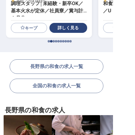
月給／204,000円～
月給／250,00
調理スタッフ│未経験・新卒OK／
和食調理│年間
基本火水が定休／社員寮／賞与計3
／U・Iターン
カ月分
詳しく見る
キープ
長野県の和食の求人一覧
全国の和食の求人一覧
長野県の和食の求人