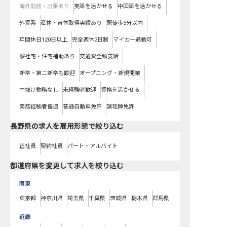
海外勤務・出張あり
英語を活かせる
中国語を活かせる
外資系
産休・育休取得実績あり
駅徒歩5分以内
年間休日120日以上
完全週休2日制
マイカー通勤可
寮社宅・住宅補助あり
交通費全額支給
新卒・第二新卒も歓迎
オープニング・新規開業
中抜け勤務なし
未経験者歓迎
資格を活かせる
実務経験者優遇
普通自動車免許
調理師免許
長野県の求人を雇用形態で絞り込む
正社員
契約社員
パート・アルバイト
都道府県を変更して求人を絞り込む
関東
東京都
神奈川県
埼玉県
千葉県
茨城県
栃木県
群馬県
近畿