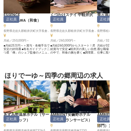
ESSENCE
くつかけステイ 中軽井沢
美ヶ原高原王ヶ頭
正社員
正社員
正社員
KARUIZAWA
（
和食
）
（
和食
）
（
和食
）
長野県北佐久郡軽井沢町大字長倉字広原21-44
長野県北佐久郡軽井沢町大字長倉3294-1
月給／250,000円～
月給／260,000円～
月給／320,000円～
■月給25万円～＋賞与・各種手当で
■月給260,000円からスタート！昇
月給が32万円以上支給さ
安定の好待遇 ■有名ガイドブック二
給賞与で安定 ■軽井沢の美しい自然
遇な職場！モチベーショ
つ星「傳」のシェフ監修のメニュー
の中で、和食の腕を磨く ■調理業務
仕事に取り組めます。無
に携わる ■2026年夏開業！オープ
全般に携わり、幅広いスキルを習得
に加え、食費3食無料・
ニングスタッフとして活躍できる ■
■まかないや資格支援など、充実の
なので、住み込みで働き
シェアハウス型の寮完備、住宅補助
福利厚生をご用意 ーー【軽井沢の
ッタリです。年休が105
ありで遠方からも安心 2026年夏、
恵みを活かした、心温まるおもてな
ので、ワークライフバラ
長野県軽井沢町に、全12室のスモ
し】 軽井沢の豊かな自然に囲まれ
にしながら、スキルアッ
ールラグジュアリーホテル「エッセ
ほりでーゆ～四季の郷周辺の求人
た当施設では、お客様に心安らぐひ
る環境です。長期休暇も
ンス軽井沢」が誕生します。今回募
とときを提供しています。 和食調
自分の時間も充実させな
集するのは、敷地内のレストランで
理のプロとして、旬の食材や地元の
とができますよ。和食調
腕を振るっていただく「創作和食の
恵みを活かした繊細な料理で、お客
を当ホテルで発揮してく
料理スタッフ」です。 当ホテルの
様の旅の思い出を彩ってください。
この求人は2023年1月1
最大の特徴は、有名ガイドブック二
一品一品に心を込めることで、お客
情報です
つ星「傳」の有名シェフがメニュー
様の笑顔が生まれる喜びを日々感じ
を監修していること。軽井沢という
られるでしょう。 おもてなしの心
洋食が主流のエリアで、あえて日本
を大切にする職場で、あなたの料理
人に愛される「和食」を提供するコ
への情熱を存分に発揮してくださ
ンセプトを掲げています。地域の
い。 ーー【成長を支える環境と、
方々にも日常的に愛されるレストラ
充実した福利厚生】 調理業務全般
あずみ野温泉ホテル
（
サー
AMBIENT安曇野ホテル
AMBIENT安曇野ホ
ンを、あなたの経験で形にしていっ
をお任せするため、和食の幅広い知
正社員
正社員
正社員
てください。 運営母体は創業55年
識と技術を習得できる環境です。
ビススタッフ
）
（
レストランサービス
）
（
リーダー・チー
超の歴史を持つメモリードグルー
経験豊富な先輩スタッフが丁寧にサ
部門）
）
プ。新規開業という挑戦的な環境な
ポートし、あなたのスキルアップを
がら、経営基盤は安定しています。
応援します。月給260,000円からス
長野県安曇野市穂高有明7326-5
長野県安曇野市穂高牧2230
長野県安曇野市穂高牧223