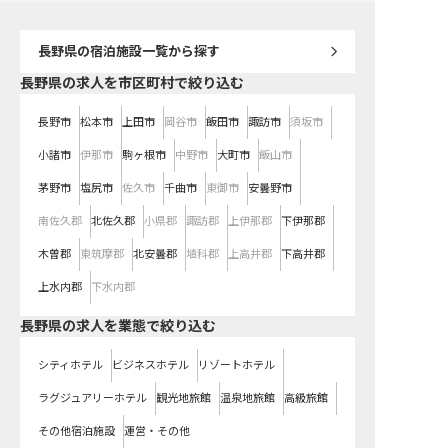
長野県
の宿泊施設一覧から探す
長野県の求人を市区町村で絞り込む
長野市
松本市
上田市
岡谷市
飯田市
諏訪市
須坂市
小諸市
伊那市
駒ヶ根市
中野市
大町市
飯山市
茅野市
塩尻市
佐久市
千曲市
東御市
安曇野市
南佐久郡
北佐久郡
小県郡
諏訪郡
上伊那郡
下伊那郡
木曽郡
東筑摩郡
北安曇郡
埴科郡
上高井郡
下高井郡
上水内郡
下水内郡
長野県の求人を業態で絞り込む
シティホテル
ビジネスホテル
リゾートホテル
ラグジュアリーホテル
観光地旅館
温泉地旅館
高級旅館
その他宿泊施設
運営・その他