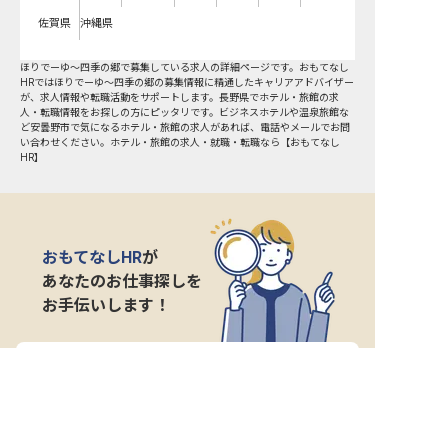
佐賀県
沖縄県
ほりでーゆ～四季の郷で募集している求人の詳細ページです。おもてなし
HRではほりでーゆ～四季の郷の募集情報に精通したキャリアアドバイザー
が、求人情報や転職活動をサポートします。長野県でホテル・旅館の求
人・転職情報をお探しの方にピッタリです。ビジネスホテルや温泉旅館な
ど
安曇野市
で気になるホテル・旅館の求人があれば、電話やメールでお問
い合わせください。ホテル・旅館の求人・就職・転職なら【おもてなし
HR】
おもてなしHR
が
あなたのお仕事探しを
お手伝いします！
サポート登録後の流れ
サポート

電話で

マッチする

企業と

内定
