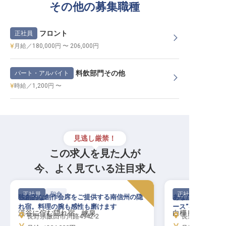
その他の募集職種
フロント
正社員
月給／180,000円 〜 206,000円
料飲部門その他
パート・アルバイト
時給／1,200円 〜
見逃し厳禁！
この求人を見た人が
今、よく見ている注目求人
正社員
和食
正社員
独創的な創作会席をご提供する南信州の隠
あなたの調理スキ
れ宿。料理の腕も感性も磨けます
ース”を演出しま
渓谷に佇む隠れ宿 峡泉
白樺リゾート池
長野県飯田市川路4942-2
長野県北佐久郡立科