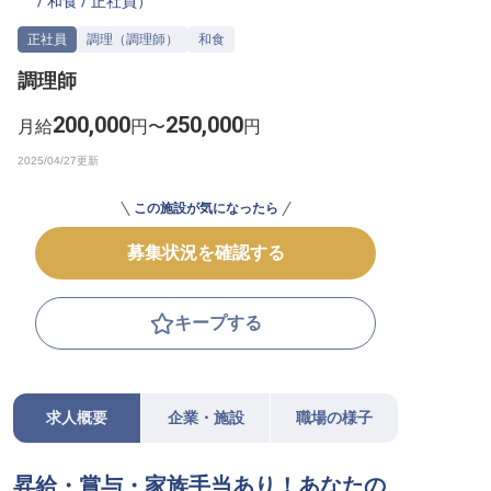
/
和食
/
正社員
）
転職サポートに申し込む
無料
正社員
調理（調理師）
和食
調理師
採用をお考えの企業様へ
200,000
250,000
月給
円〜
円
この施設が気になったら
募集状況を確認する
キープする
求人概要
企業・施設
職場の様子
昇給・賞与・家族手当あり！あなたの