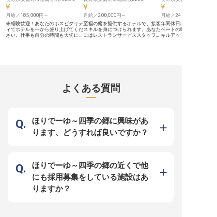
月8日の休日に加え、福利厚生も充
タートし、昇給や年2回の賞与で
実。住宅面では、シェアハウスタイ
日々の頑張りをしっかり評価。まか
プの寮や住宅補助をご用意してお
月給／185,000円～
ないや資格取得支援制度など、働く
月給／200,000円～
月給／241,518円～
り、新生活もスムーズにスタートで
皆様が安心して長く活躍できるよ
未経験歓迎！あなたのホスピタリテ
至福の癒を提供するホテルで、接客
年間休日は多めの107日
きます。立ち上げメンバーとして、
う、充実した福利厚生を整えていま
ィでホテルを一から盛り上げてくだ
スキルを身につけられます。あなた
ベートの時間を大切にし
和食の新たな可能性を共に追求しま
す。 軽井沢という魅力的な地で、
さい。仕事も自分の時間も大切にし
にはレストランサービススタッフを
キルアップを目指せる環
せんか。
あなたのキャリアを築きませんか。
たい方におすすめの、年間休日は
お任せ。未経験の方も歓迎！先輩ス
給は年2回、賞与は1.8カ
※2025年12月11日時点の情報です
105日をご用意。ライフステージの
タッフが丁寧にフォローいたします
（23年度実績）！頑張り
変化に応じて長期的に働けるよう、
のでご安心ください。経験をお持ち
りお給与に反映いたしま
育児休業や介護休業、家族手当など
の方は、即戦力として活躍していた
には、レストランマネー
の福利厚生も手厚い職場です。上を
だけます。標高1,000ｍに位置する
のポジションをお任せ。
目指すあなたの頑張りは、昇給と賞
「ホテルアンビエント安曇野」は、
ストランの運営や経営に
与できちんと評価します。新生活を
北アルプスを一望できるリゾートホ
方にピッタリです。山岳
お考えの方にも安心の社員寮完備！
テルです。挙式場や披露宴会場を備
「AMBIENT 安曇野ホテ
よくある質問
長く働ける環境が整った当ホテルで
え、ウェディングにも利用されてい
イキング会場や日本料理
活躍しませんか？※この求人は2023
ます。※この求人は2023年6月1日
を完備しています。※こ
年1月6日時点の情報です
時点の情報です
2024年1月24日時点の
ほりでーゆ～四季の郷に興味があ
ります、どうすれば良いですか？
ほりでーゆ～四季の郷の近くで他
にも採用募集をしている施設はあ
りますか？