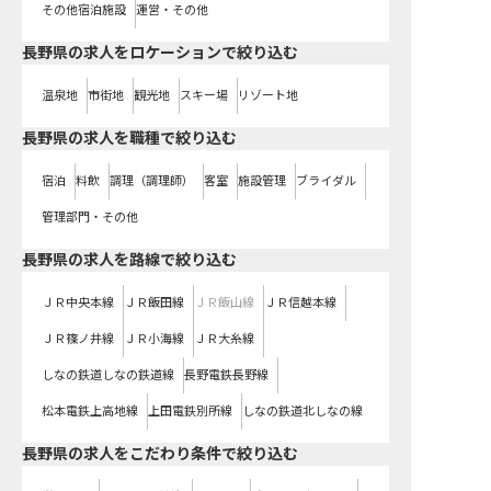
その他宿泊施設
運営・その他
長野県の求人をロケーションで絞り込む
温泉地
市街地
観光地
スキー場
リゾート地
長野県の求人を職種で絞り込む
宿泊
料飲
調理（調理師）
客室
施設管理
ブライダル
管理部門・その他
長野県
の求人を路線で絞り込む
ＪＲ中央本線
ＪＲ飯田線
ＪＲ飯山線
ＪＲ信越本線
ＪＲ篠ノ井線
ＪＲ小海線
ＪＲ大糸線
しなの鉄道しなの鉄道線
長野電鉄長野線
松本電鉄上高地線
上田電鉄別所線
しなの鉄道北しなの線
長野県の求人をこだわり条件で絞り込む