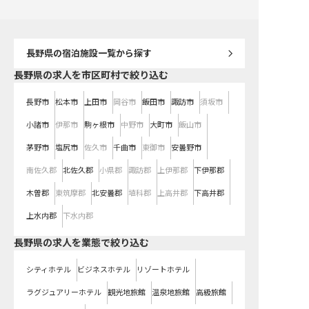
お客様と一緒に素敵な朝のひととき
を過ごしませんか？ ※2025年07月
30日時点の情報です
長野県
の宿泊施設一覧から探す
長野県の求人を市区町村で絞り込む
長野市
松本市
上田市
岡谷市
飯田市
諏訪市
須坂市
小諸市
伊那市
駒ヶ根市
中野市
大町市
飯山市
茅野市
塩尻市
佐久市
千曲市
東御市
安曇野市
南佐久郡
北佐久郡
小県郡
諏訪郡
上伊那郡
下伊那郡
木曽郡
東筑摩郡
北安曇郡
埴科郡
上高井郡
下高井郡
上水内郡
下水内郡
長野県の求人を業態で絞り込む
シティホテル
ビジネスホテル
リゾートホテル
ラグジュアリーホテル
観光地旅館
温泉地旅館
高級旅館