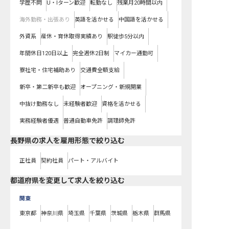
学歴不問
U・Iターン歓迎
転勤なし
残業月20時間以内
海外勤務・出張あり
英語を活かせる
中国語を活かせる
外資系
産休・育休取得実績あり
駅徒歩5分以内
年間休日120日以上
完全週休2日制
マイカー通勤可
寮社宅・住宅補助あり
交通費全額支給
新卒・第二新卒も歓迎
オープニング・新規開業
中抜け勤務なし
未経験者歓迎
資格を活かせる
実務経験者優遇
普通自動車免許
調理師免許
長野県の求人を雇用形態で絞り込む
正社員
契約社員
パート・アルバイト
都道府県を変更して求人を絞り込む
関東
東京都
神奈川県
埼玉県
千葉県
茨城県
栃木県
群馬県