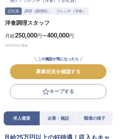
師）
/
フレンチ（洋食）
/
正社員
）
転職サポートに申し込む
無料
正社員
調理（調理師）
フレンチ（洋食）
洋食調理スタッフ
採用をお考えの企業様へ
250,000
400,000
月給
円〜
円
この施設が気になったら
募集状況を確認する
キープする
求人概要
企業・施設
職場の様子
月給25万円以上の好待遇！収入もキャ