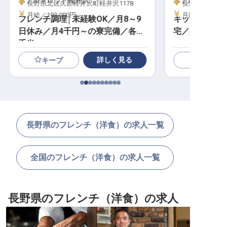
ホテルマロウド軽井沢
ホテル ドゥ ラ
長野県北佐久郡軽井沢町軽井沢1178
長野県茅野市北山4
月給／193,000円～
月給／200,00
フレンチ調理│未経験OK／月8～9
キッチンスタ
日休み／月4千円～の寮完備／各種
宅／残業月10
手当
詳しく見る
キープ
長野県のフレンチ（洋食）の求人一覧
全国のフレンチ（洋食）の求人一覧
長野県のフレンチ（洋食）の求人