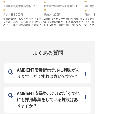
長野県安曇野市穂高有明7326-5
長野県安曇野市堀金烏川11-1
長野県安曇野市堀金烏川11
月給／185,000円～
時給／1,200円～
月給／180,000円～
未経験歓迎！あなたのホスピタリテ
■朝食バイキングで笑顔をお届け♪ ■
日々の食費も安心の、ま
ィでホテルを一から盛り上げてくだ
週4日程度のゆとりある勤務スタイ
り！丁寧なサポートが受
さい。仕事も自分の時間も大切にし
ル★ ■学歴・経験不問！おもてなし
で、初めての方も安心し
たい方におすすめの、年間休日は
の心を大切に◎ ■マイカー通勤
れる環境です。上を目指
105日をご用意。ライフステージの
OK！無料駐車場完備！ ーー【お客
頑張りは、昇給と年2回
変化に応じて長期的に働けるよう、
様の一日の始まりを彩るおもてなし
っかり反映！ほりでーゆ
育児休業や介護休業、家族手当など
のお仕事】 朝の光とともに、お客
の客室は、和室・洋室だ
の福利厚生も手厚い職場です。上を
様の一日の始まりを美味しい朝食で
テージや山荘も備え、様
目指すあなたの頑張りは、昇給と賞
サポート。 ほりでーゆー四季の郷
に対応しています。マレ
与できちんと評価します。新生活を
では、バイキング形式の朝食提供を
場やキャンプ場も備え、
お考えの方にも安心の社員寮完備！
通じて、宿泊のお客様に心温まるお
とどまらない安曇野の自
よくある質問
長く働ける環境が整った当ホテルで
もてなしをご提供いただきます。料
きるアウトドアライフを
活躍しませんか？※この求人は2023
理の補充や下膳だけでなく、笑顔で
ます。※この求人は2022
年1月6日時点の情報です
の接客も大切なお仕事です。 お客
時点の情報です
様との会話を楽しみながら、思い出
に残る朝のひとときを演出しません
か？温泉宿ならではの、ゆったりと
AMBIENT安曇野ホテルに興味があ
した空間で「おいしい！」の笑顔を
一緒に創りましょう！ ーー【無理
ります、どうすれば良いですか？
なく働ける！あなたらしく輝ける職
場環境】 朝の限られた時間帯
（6:00～10:30）のみの勤務なの
で、午後からの時間を有効活用でき
ます。週4日程度の勤務で、プライ
ベートとの両立も可能！ 学歴や経
AMBIENT安曇野ホテルの近くで他
験は問いません。おもてなしの心が
あれば大丈夫です♪ シフト制で働き
にも採用募集をしている施設はあ
やすく、育児休業取得実績もあるの
で、ライフステージに合わせた働き
りますか？
方ができる環境です。 マイカー通
勤OKで無料駐車場も完備！ 四季
折々の自然に囲まれた温泉施設で、