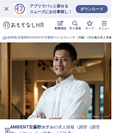
アプリでパッと探せる
ダウンロード
スムーズにお仕事探し！
ログイン
求人検索
転職相談
キープ
メニュー
求人・施設を探す
長野県
安曇野市
AMBIENT安曇野ホテル
フレンチ（洋食）/正社員の求人詳細
キープした求人
就職・転職 合同説明会
おもてなしHRについて
ご利用の流れ
よくある質問
ホテル・宿泊業界情報コラム
AMBIENT安曇野ホテル
の求人情報（
調理（調理