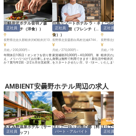
旧軽井沢ホテル音羽ノ森
白馬リゾートホテル ラ・ネ
くつかけステイ 中
正社員
正社員
正社員
（
フレンチ（洋食）
）
ージュ東館
（
フレンチ（洋
（
フレンチ（洋食
食）
）
長野県北佐久郡軽井沢町軽井沢1323-980
長野県北安曇郡白馬村北城4744和田野の森
月給／200,000円～
月給／270,000円～
月給／190,000円～
年間休日105日！オンオフを切り替
家賃補助30,000円～40,000円、単
軽井沢のお料理宿「くつ
え、メリハリつけてお仕事しません
身寮は無料で利用できます！新生活
中軽井沢」にて、洋食調
か？賞与年2回・計2カ月分支給実
をスタートさせたい方、U・Iターン
いたします。主に、食材
績あり！頑張った分だけ、やりがい
して働きたい方にぴったりです。3
厨房での調理、ホールサ
を感じられる職場です。経験を活か
食付きの従業員食堂があるので、忙
の業務を担当していただ
してお客様に喜ばれる一皿を一緒に
しい業務の合間でもバランスの整っ
旅館は、季節ならではの
作りませんか？旧軽井沢ホテル音羽
た食事をとることができます。あな
味が伝えられるよう、手
ノ森は、純西洋建築の重要文化財を
たの料理で、お客様に驚きと感動を
かけた料理を提供。お客
モチーフにした全39室のホテルで
AMBIENT安曇野ホテル周辺の求人
提供しませんか？※この求人は2024
モダンな空間で寛ぎと美
す。チャペルが見える客室や、寝室
年5月28日時点の情報です
きをお愉しみいただいて
とリビングルームに分かれた客室な
理することが好きな方、
ど様々なタイプを完備しています。
仕事に興味がある方なら
※この求人は2023年6月27日時点の
よ。※2024年5月27日
情報です
す。
あずみ野温泉ホテル
（
サー
ほりでーゆ～四季の郷
（
料
ほりでーゆ～四季
正社員
パート・アルバイト
正社員
ビススタッフ
）
飲部門その他
）
ロント
）