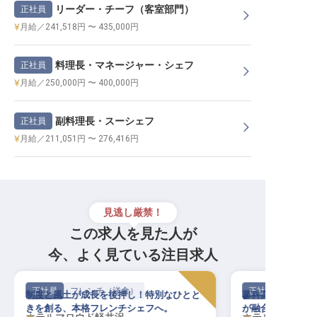
リーダー・チーフ（客室部門）
正社員
月給／241,518円 〜 435,000円
料理長・マネージャー・シェフ
正社員
月給／250,000円 〜 400,000円
副料理長・スーシェフ
正社員
月給／211,051円 〜 276,416円
見逃し厳禁！
この求人を見た人が
今、よく見ている注目求人
正社員
フレンチ（洋食）
正社員
制度と風土が成長を後押し！特別なひとと
蓼科高原の趣ある
きを創る、本格フレンチシェフへ。
が融合した特別な