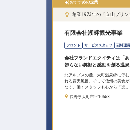
おすすめの企業
創業1973年の「立山プリ
有限会社湖畔観光事業
フロント
サービススタッフ
副料理
会社ブランドエクイティは「あ
飾らない笑顔と感動を創る温泉
北アルプスの麓、大町温泉郷に佇む
れる露天風呂、そして信州の美食が
なく、働くスタッフも心から「楽…
長野県大町市平10558