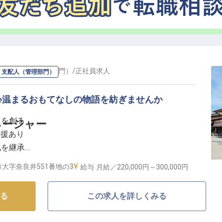
して働ける環境】
ップ！★単身寮は月額20,000円（水道光熱費込・灯油
なので食費の心配もありません♪新人研修やOJT研修
酒造などへの訪問研修も実施し、地域の食文化への理解
た、皮漆の高級名刺入れのプレゼントや社有携帯の支給
ー・支配人（管理部門）
/
正社員
求人
・支配人（管理部門）
ト制で働きやすく、法定休日出勤手当や深夜手当もしっ
てなしの心」を大切にする職場です！
心温まるおもてなしの物語を紡ぎませんか
史を創る
ネージャー
支援あり
化を継承
環境！
大字奈良井551番地の3
給与
月給／220,000円～
300,000円
おもてなしの心を紡ぐ】
る
この求人を詳しくみる
宿」で誕生する「BYAKU NARAI」。
＆レストランで、日本の伝統を未来へ「継ぐ」お手伝い