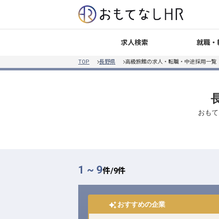
就職・
求人検索
TOP
長野県
高級旅館の求人・転職・中途採用一覧
おもて
1 ~ 9
件/
9
件
おすすめの企業