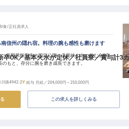
泊体験ではなく、地域の歴史や食、工芸など奈良井宿の
動をお届けします。
客様の知的探求心を満たすおもてなしを一緒に創りまし
和食
/
正社員
求人
て、新しい歴史の1ページを】
る南信州の隠れ宿。料理の腕も感性も磨けます
マネジメント業務はもちろん、フロント業務や地域伝統
は、長野県飯田市の国定公園・天竜峡の中に佇む全8室
新卒OK／基本火水が定休／社員寮／賞与計3
ど幅広く活躍できます。
長のもと、存分に腕を磨き成長できます。
完備！男性寮も順次手配中です。U・Iターン支援もある
食業での接客・マネジメント経験を活かし、新規開業の
を完備！◇◆
を発信するやりがいのあるポジションです。
路4942-2
給与
月給／204,000円～
250,000円
ットトイレ、最新IHキッチン（共同）完備。寮費には水
の新しい歴史を一緒に刻んでいきましょう！
代も含まれています。
。
る
この求人を詳しくみる
！◇◆
ほしいとの思いから、当館は定休日を設定し、残業削減
、残業は多くて月20時間程度です。