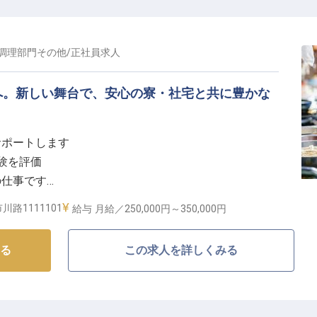
の歴史を刻む奈良井宿。その景観に溶け込む古民家を再
、地域の歴史・食・工芸をお客様に体験いただく滞在型の施設
く、土地に息づくストーリーを未来へ継いでいく——そ
調理部門その他
/
正社員
求人
ています。
へ。新しい舞台で、安心の寮・社宅と共に豊かな
ランでのサービスなど、宿全体のおもてなしに携わりま
サポートします
メンバーが在籍し、未経験の方も一から学べる環境で
経験を評価
ターン支援など、新生活を後押しする制度を整えてお待ち
の仕事です
な好立地
路1111101
給与
月給／250,000円～
350,000円
しの心】
る
この求人を詳しくみる
施設は、訪れるお客様に心安らぐひとときを提供する隠
切にし、一品一品心を込めて調理しています。夕食や朝
を彩るおもてなしを追求。