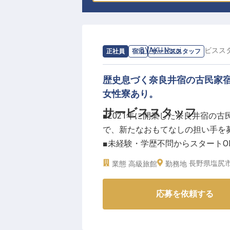
求人情報：
BYAKU Narai
の
サービスス
正社員
宿泊
サービススタッフ
歴史息づく奈良井宿の古民家
女性寮あり。
サービススタッフ
■2021年に開業した奈良井宿の古民
で、新たなおもてなしの担い手を
■未経験・学歴不問からスタート
験できます。
長野県塩尻市 
業態
高級旅館
勤務地
■女性寮あり（男性寮も順次手配）
始められます。
応募を依頼する
■月給220,000円〜。各種社会
ーー【この宿で働く魅力】