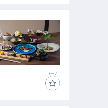
カ月分
キープ