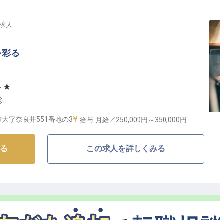
供まで、お客様の笑顔のために尽力する仲間を募集して
求人
成長の機会】
を彩る
が安心して長く働ける環境を整えています。
の昇給や年2回の賞与で日頃の頑張りをしっかりと評価。
ト★
築けます。また、月々21,000円から利用できる寮・社
◎
る方も安心してスタートできます。
る機会がここにあります。
大字奈良井551番地の3
給与
月給／250,000円～
350,000円
と食の魅力を伝える】
る
この求人を詳しくみる
当館で、あなたの調理スキルを活かしませんか？★当館
、宿泊のお客様に「食」を通じた感動体験をお届けして
り、あなたのアイデアや創造力を存分に発揮できる環境
わっていただき、技術の伝承者としても活躍いただけま
、心のこもったおもてなしを一緒に創り上げましょう◎