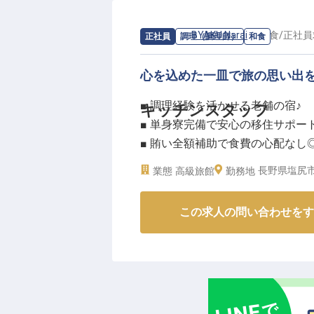
食材の仕入れから調理、そして提
います。
求人情報：
BYAKU Narai
の
和食
/
正社員
正社員
調理（調理師）
和食
ーー【安心して長く働ける環境と
心を込めた一皿で旅の思い出
当施設では、スタッフ一人ひとり
■ 調理経験を活かせる老舗の宿♪
キッチンスタッフ
社会保険完備はもちろん、年1回
■ 単身寮完備で安心の移住サポー
転勤もなく、腰を据えてキャリアを
■ 賄い全額補助で食費の心配なし
宅を完備しており、新生活を始め
■ 地域生産者への訪問研修あり！
おもてなしのプロとして成長でき
長野県塩尻市
業態
高級旅館
勤務地
ーー【木造の宿で奈良井宿の伝統
この求人の問い合わせをす
奈良井宿の歴史ある街並みに佇む
では地元の食材を活かした料理で
います。メニュー提案の機会もあ
です♪若手スタッフの育成にも携
す。木のぬくもりを感じる空間で