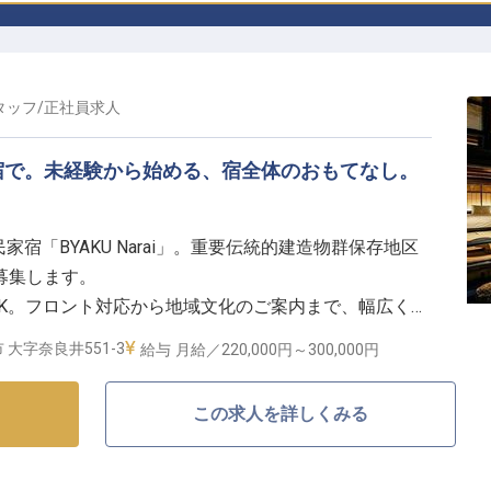
タッフ
/
正社員
求人
宿で。未経験から始める、宿全体のおもてなし。
家宿「BYAKU Narai」。重要伝統的建造物群保存地区
募集します。
OK。フロント対応から地域文化のご案内まで、幅広く経
大字奈良井551-3
給与
月給／220,000円～
300,000円
。U・Iターンも歓迎で、遠方の方も安心して新生活を
この求人を詳しくみる
保険を完備し、腰を据えて働ける環境です。