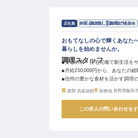
中山道の宿場町として400年以上
生した「BYAKU Narai」は
です。ただ旅を提供するのではな
求人情報：
渓谷に佇む隠れ宿 峡泉
の
正社員
調理（調理師）
調理部門その他
んな想いを共有できる仲間を探し
おもてなしの心で輝くあなた
ーー【安心して長く働ける環境】
暮らしを始めませんか。
フロント業務や客室対応、レスト
調理スタッフ
■安心の寮・社宅完備で新生活を
す。経験豊富なホテル業界出身の
■月給250,000円から、あなたの
す。女性寮や交通費支給、U・I
■信州の豊かな食材を活かす調理
しています。
■天竜峡駅から徒歩5分、自然豊か
長野県飯田市川
業態
高級旅館
勤務地
※2026年7月24日時点の情報です
ーー【信州の自然が育むおもてな
この求人の問い合わせをす
信州・飯田の美しい渓谷に佇む当
れ宿です。
豊かな自然が育んだ旬の食材を大
食を通じて、お客様の旅の思い出