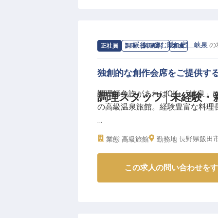
をしませんか？ここでは単なる宿
魅力をお客様に伝え、非日常の感
あなたの接客経験を活かして、お
ょう。
求人情報：
渓谷に佇む隠れ宿 峡泉
の
正社員
調理（調理師）
和食
ーー【オープニングスタッフとし
独創的な創作会席をご提供す
プレイングマネージャーとして、
調理師免許があればOK♪「峡泉」
調理スタッフ│未経験・
のご案内、レストランサービスな
の高級温泉旅館。経験豊富な料理
シフト制で働きやすく、女性寮も
ので、地方からの移住も安心。飲
◆◇寝具・家電がそろった社員寮
施設で歴史あるまちの新たな魅力
長野県飯田市川
業態
高級旅館
勤務地
ドラム式洗濯乾燥機、ウォシュレ
あなたの経験と情熱で、奈良井宿
道光熱費、Wi-Fi使用料、駐車場
※2026年1月22日時点の情報です
この求人の問い合わせをす
◆◇基本火曜日・水曜日は定休日
スタッフの皆さんに笑顔で働いて
にも取り組んでいます。現状でも