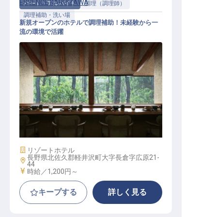
ESSENCE KARUIZAWA
パート・アルバイト
調理（調理師）
調理補助・洗い場
新規オープンのホテルで調理補助！未経験から一
流の環境で活躍
調理補助（パート）｜週2日～／1日
3時間～／時給1,200円～
施設業態
リゾートホテル
長野県北佐久郡軽井沢町大字長倉字広原21-
勤務地
44
給与
時給／1,200円～
キープする
詳しく見る