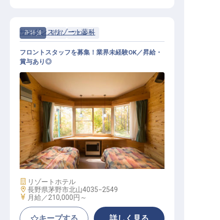
サンダンスリゾート蓼科
正社員
宿泊
フロント
フロントスタッフを募集！業界未経験OK／昇給・
賞与あり◎
リゾートホテルフロントスタッフ
施設業態
リゾートホテル
勤務地
長野県茅野市北山4035−2549
給与
月給／210,000円～
キープする
詳しく見る