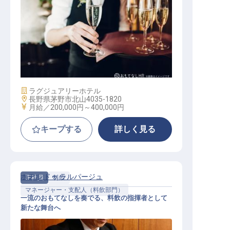
ソムリエ
施設業態
ラグジュアリーホテル
勤務地
長野県茅野市北山4035-1820
給与
月給／200,000円～
400,000円
キープする
詳しく見る
ホテル ドゥ ラルパージュ
正社員
料飲
マネージャー・支配人（料飲部門）
一流のおもてなしを奏でる、料飲の指揮者として
新たな舞台へ