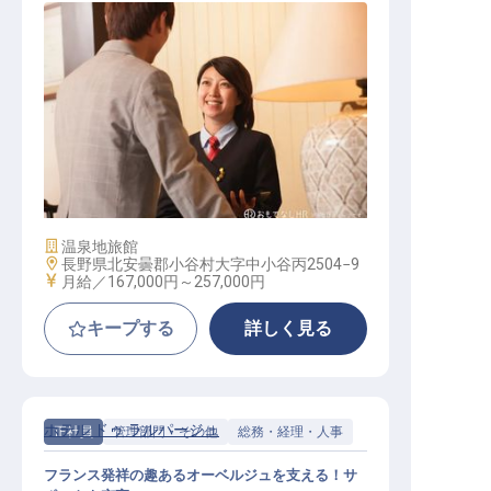
フロント
施設業態
温泉地旅館
勤務地
長野県北安曇郡小谷村大字中小谷丙2504−9
給与
月給／167,000円～
257,000円
キープする
詳しく見る
ホテル ドゥ ラルパージュ
正社員
管理部門・その他
総務・経理・人事
フランス発祥の趣あるオーベルジュを支える！サ