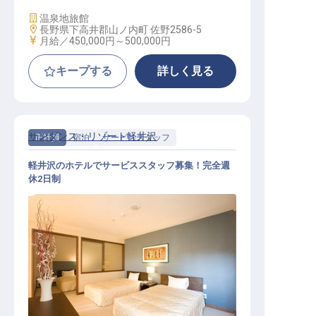
施設業態
温泉地旅館
勤務地
長野県下高井郡山ノ内町 佐野2586-5
給与
月給／450,000円～
500,000円
キープする
詳しく見る
サンダンス・リゾート軽井沢
正社員
宿泊
サービススタッフ
軽井沢のホテルでサービススタッフ募集！完全週
休2日制
サービススタッフ / 正社員