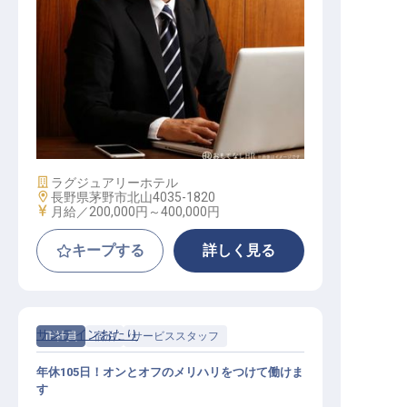
料飲マネージャー
施設業態
ラグジュアリーホテル
勤務地
長野県茅野市北山4035-1820
給与
月給／200,000円～
400,000円
キープする
詳しく見る
サンテインおたり
正社員
宿泊
サービススタッフ
年休105日！オンとオフのメリハリをつけて働けま
す