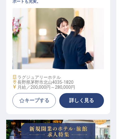
ポートも充実。
経理│家具家電付き社宅／毎年2月・
長期休暇／賄い付き
施設業態
ラグジュアリーホテル
勤務地
長野県茅野市北山4035-1820
給与
月給／200,000円～
280,000円
キープする
詳しく見る