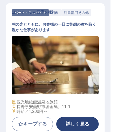
ほりでーゆ～四季の郷
パート・アルバイト
料飲
料飲部門その他
朝の光とともに、お客様の一日に笑顔の種を蒔く
温かな仕事があります
朝食係
施設業態
観光地旅館
温泉地旅館
勤務地
長野県安曇野市堀金烏川11-1
給与
時給／1,200円～
キープする
詳しく見る