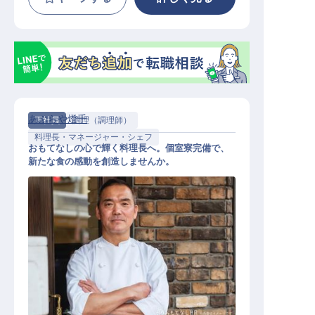
あぶらや燈千
正社員
調理（調理師）
料理長・マネージャー・シェフ
おもてなしの心で輝く料理長へ。個室寮完備で、
新たな食の感動を創造しませんか。
料理長・料理長候補