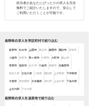
担当者があなたにぴったりの求人を完全
無料でご紹介いたしますので、安心して
ご利用いただくことが可能です。
長野県の求人を市区町村で絞り込む
長野市
松本市
上田市
岡谷市
飯田市
諏訪市
須坂市
小諸市
伊那市
駒ヶ根市
中野市
大町市
飯山市
茅野市
塩尻市
佐久市
千曲市
東御市
安曇野市
南佐久郡
北佐久郡
小県郡
諏訪郡
上伊那郡
下伊那郡
木曽郡
東筑摩郡
北安曇郡
埴科郡
上高井郡
下高井郡
上水内郡
下水内郡
長野県の求人を温泉地で絞り込む