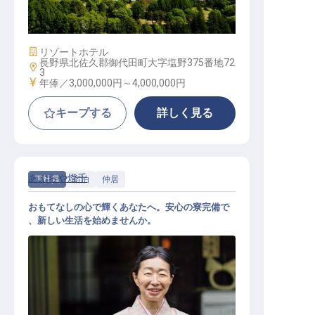
レストランサービス
施設業態
リゾートホテル
長野県北佐久郡御代田町大字塩野375番地72
勤務地
3
給与
年俸／3,000,000円～
4,000,000円
キープする
詳しく見る
あぶらや燈千
正社員
宿泊
仲居
おもてなしの心で輝くあなたへ。安心の寮完備で
、新しい生活を始めませんか。