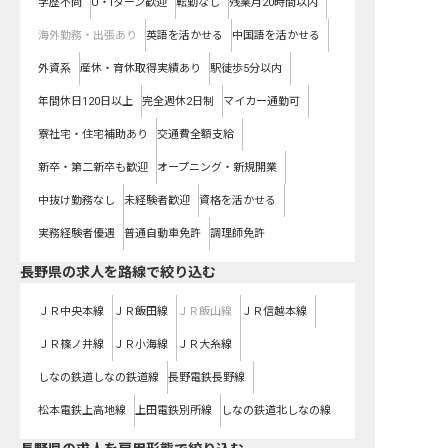
学歴不問
U・Iターン歓迎
転勤なし
残業月20時間以内
海外勤務・出張あり
英語を活かせる
中国語を活かせる
外資系
産休・育休取得実績あり
駅徒歩5分以内
年間休日120日以上
完全週休2日制
マイカー通勤可
寮社宅・住宅補助あり
交通費全額支給
新卒・第二新卒も歓迎
オープニング・新規開業
中抜け勤務なし
未経験者歓迎
資格を活かせる
実務経験者優遇
普通自動車免許
調理師免許
長野県
の求人を路線で絞り込む
ＪＲ中央本線
ＪＲ飯田線
ＪＲ飯山線
ＪＲ信越本線
ＪＲ篠ノ井線
ＪＲ小海線
ＪＲ大糸線
しなの鉄道しなの鉄道線
長野電鉄長野線
松本電鉄上高地線
上田電鉄別所線
しなの鉄道北しなの線