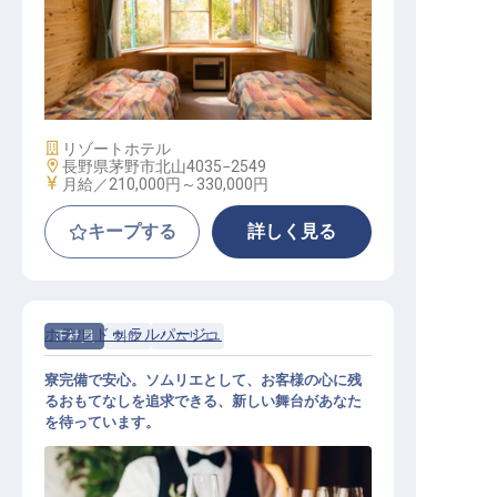
サービススタッフ / 正社員
施設業態
リゾートホテル
勤務地
長野県茅野市北山4035−2549
給与
月給／210,000円～
330,000円
キープする
詳しく見る
ホテル ドゥ ラルパージュ
正社員
料飲
ソムリエ
寮完備で安心。ソムリエとして、お客様の心に残
るおもてなしを追求できる、新しい舞台があなた
を待っています。