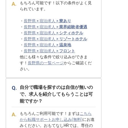
もちろん可能です！以下の条件がよく見
られています。
・
長野県 × 宿泊求人 ×
寮あり
・
長野県 × 宿泊求人 ×
業界経験者優遇
・
長野県 × 宿泊求人 ×
シティホテル
・
長野県 × 宿泊求人 ×
リゾートホテル
・
長野県 × 宿泊求人 ×
温泉地
・
長野県 × 宿泊求人 ×
フロント
他にも様々な条件で絞り込みができま
す！
長野県の一覧ページ
からご確認くだ
さい。
自分で職場を探すのは自信が無いの
で、求人を紹介してもらうことは可
能ですか？
もちろんご利用可能です！まずは
こちら
から転職サポートお申し込み(無料)
にお進
みください。おもてなしHRでは、専任の