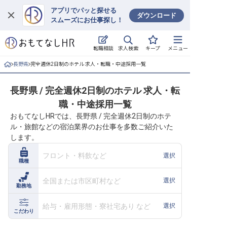
アプリでパッと探せる
ダウンロード
スムーズにお仕事探し！
ログイン
求人検索
転職相談
キープ
メニュー
求人・施設を探す
長野県
完全週休2日制のホテル 求人・転職・中途採用一覧
キープした求人
長野県 / 完全週休2日制のホテル 求人・転
職・中途採用一覧
就職・転職 合同説明会
おもてなしHRでは、長野県 / 完全週休2日制のホテ
ル・旅館などの宿泊業界のお仕事を多数ご紹介いた
おもてなしHRについて
します。
ご利用の流れ
フロント・料飲など
選択
職種
よくある質問
全国または市区町村など
選択
勤務地
ホテル・宿泊業界情報コラム
給与・雇用形態・寮社宅あり など
選択
こだわり