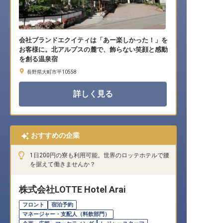
会社ブランドエクイティは「あー楽しかった！」を
お客様に。北アルプスの麓で、飾らない笑顔と感動
を創る温泉宿
長野県大町市平10558
詳しく見る
おすすめの企業
1日200円の寮も利用可能。世界のロッテホテルで腰
を据えて働きませんか？
株式会社LOTTE Hotel Arai
フロント
宿泊予約
マネージャー・支配人（料飲部門）