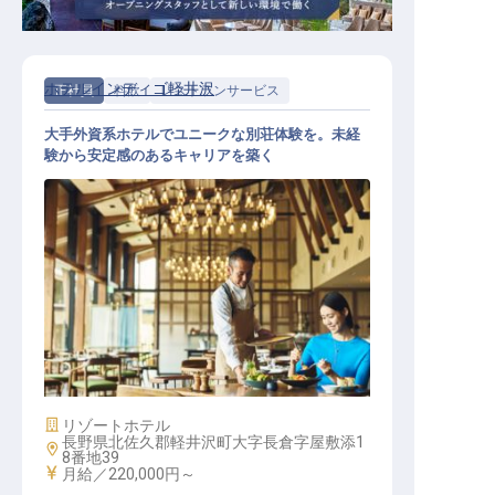
ホテルインディゴ軽井沢
正社員
料飲
レストランサービス
大手外資系ホテルでユニークな別荘体験を。未経
験から安定感のあるキャリアを築く
レストランサービス│完全週休2日制
／単身寮・住宅手当あり／資格支援
制度
施設業態
リゾートホテル
長野県北佐久郡軽井沢町大字長倉字屋敷添1
勤務地
8番地39
給与
月給／220,000円～