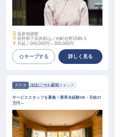
仲居
施設業態
温泉地旅館
勤務地
長野県下高井郡山ノ内町佐野2586-5
給与
月給／260,000円～
300,000円
キープする
詳しく見る
サンダンスリゾート蓼科
正社員
宿泊
サービススタッフ
サービススタッフを募集！業界未経験OK・月給21
万円～