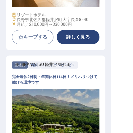
施設業態
リゾートホテル
勤務地
長野県北佐久郡軽井沢町大字長倉8−40
給与
月給／210,000円～
330,000円
キープする
詳しく見る
THE HIRAMATSU 軽井沢 御代田
正社員
料飲
レストランサービス
完全週休2日制・年間休日114日！メリハリつけて
働ける環境です