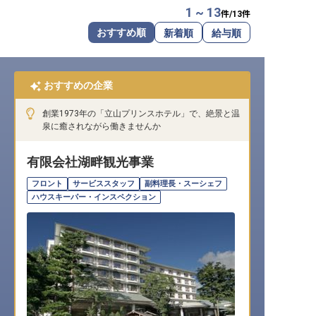
1 ~ 13
件/
13
件
転職サポートに申し込む
無料
おすすめ順
新着順
給与順
採用をお考えの企業様へ
おすすめの企業
創業1973年の「立山プリンスホテル」で、絶景と温
泉に癒されながら働きませんか
有限会社湖畔観光事業
フロント
サービススタッフ
副料理長・スーシェフ
ハウスキーパー・インスペクション