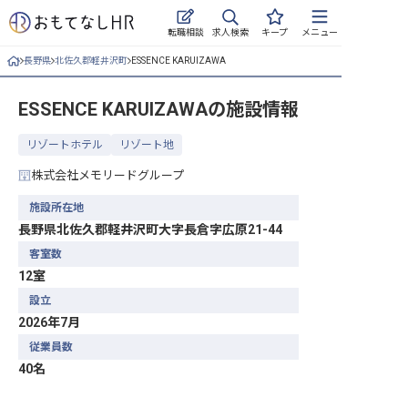
求人検索
転職相談
キープ
メニュー
長野県
北佐久郡軽井沢町
ESSENCE KARUIZAWA
ログイン
ESSENCE KARUIZAWA
の施設情報
求人・施設を探す
リゾートホテル
リゾート地
キープした求人
株式会社メモリードグループ
就職・転職 合同説明会
施設所在地
長野県北佐久郡軽井沢町大字長倉字広原21-44
おもてなしHRについて
客室数
12室
ご利用の流れ
設立
よくある質問
2026年7月
従業員数
ホテル・宿泊業界情報コラム
40名