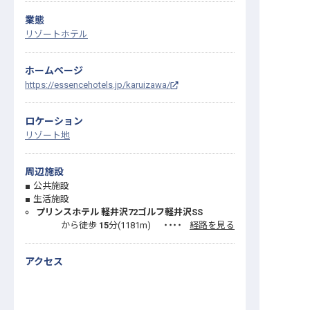
業態
リゾートホテル
ホームページ
https://essencehotels.jp/karuizawa/
ロケーション
リゾート地
周辺施設
公共施設
生活施設
プリンスホテル 軽井沢72ゴルフ軽井沢SS
から徒歩
15
分(
1181
m)
・・・・
経路を見る
アクセス