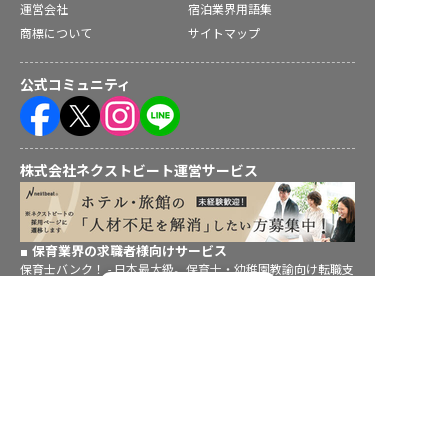
運営会社
宿泊業界用語集
商標について
サイトマップ
公式コミュニティ
株式会社ネクストビート運営サービス
保育業界の求職者様向けサービス
保育士バンク！ - 日本最大級。保育士・幼稚園教諭向け転職支
転職フルサポート実施中！
援サイト
保育士バンク！新卒 - 保育士・幼稚園教諭を目指す「学生向
サポートに申し込む
け」就職活動情報サイト
法人様向けサービス
保育士バンク！コネクト - 保育施設向けの業務支援システム
保育士バンク！パレット - 保育施設専門の職員マネジメントツ
ール
保育士バンク！ウェブパック - 保育施設向けホームページ制作
保育士バンク！総研 - 保育園経営や保育の実務に活かせる有益