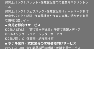
保育士バンク！パレット - 保育施設専門の職員マネジメントツ
ール
保育士バンク！ウェブパック - 保育施設向けホームページ制作
保育士バンク！総研 - 保育園経営や保育の実務に活かせる有益
な情報発信サイト
育児者様向けサービス
KIDSNA STYLE - 「育てるを考える」子育て情報メディア
KIDSNAシッター - ベビーシッターサービス
KIDSNA園ナビ - 保育園・幼稚園検索
ホテル業界・飲食業界の求職者様向けサービス
おもてなしHR - 宿泊業界専門の就職・転職支援サービス
FURUMAU - 調理師専門の就職・転職支援サービス
Hospitality Careers - シンガポールの宿泊・飲食専門転職支援
サービス
886旅館人力銀行 日本旅館工作 - 日本と台湾の観光業を結ぶ課
題解決型プラットフォーム
886旅館人力銀行 台湾旅館工作 - 台湾宿泊業界専門の就職・転
職支援プラットフォーム
IT業界の求職者様向けサービス
Tech Bridge Japan - IT企業、成長企業、外国人のための転職
支援サービス
おもてなしHRを運営している株式会社ネクストビートは、
プライバシーマークを取得しています。
有料職業紹介事業 許可番号：13-ユ-306160