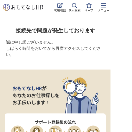
求人検索
転職相談
キープ
メニュー
ログイン
接続先で問題が発生しております
求人・施設を探す
誠に申し訳ございません。
しばらく時間をおいてから再度アクセスしてくださ
キープした求人
い。
就職・転職 合同説明会
おもてなしHRについて
おもてなしHR
が
ご利用の流れ
あなたのお仕事探しを
お手伝いします！
よくある質問
ホテル・宿泊業界情報コラム
サポート登録後の流れ