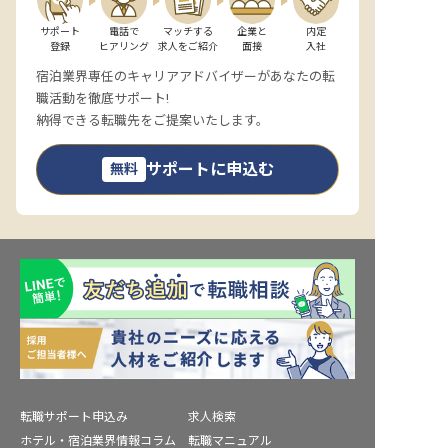
転職サポートに申し込む
無料
サポート

電話で

マッチする

企業と

内定

登録
ヒアリング
求人をご紹介
面接
入社
宿泊業界専任のキャリアアドバイザーがあなたの転
採用をお考えの企業様へ
職活動を徹底サポート!
納得できる転職先をご提案いたします。
サポートに申込む
無料
転職サポート申込み
求人検索
ホテル・宿泊業界情報コラム
転職マニュアル