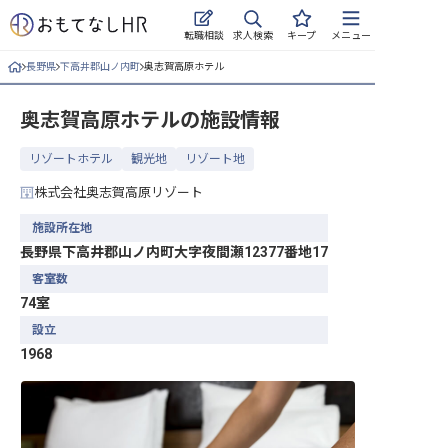
求人検索
転職相談
キープ
メニュー
長野県
下高井郡山ノ内町
奥志賀高原ホテル
ログイン
奥志賀高原ホテル
の施設情報
求人・施設を探す
リゾートホテル
観光地
リゾート地
キープした求人
株式会社奥志賀高原リゾート
就職・転職 合同説明会
施設所在地
長野県下高井郡山ノ内町大字夜間瀬12377番地17
おもてなしHRについて
客室数
74室
ご利用の流れ
設立
よくある質問
1968
ホテル・宿泊業界情報コラム