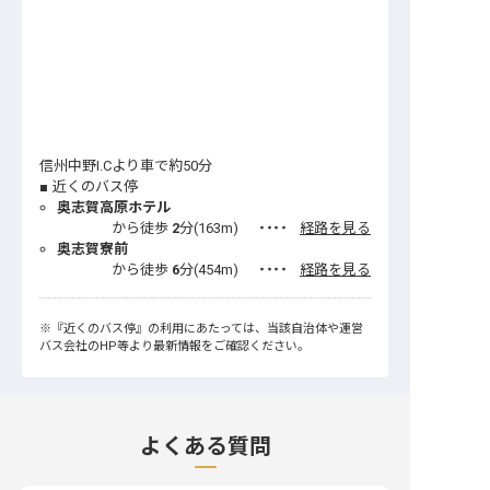
信州中野I.Cより車で約50分
近くのバス停
奥志賀高原ホテル
から徒歩
2
分(
163
m)
・・・・
経路を見る
奥志賀寮前
から徒歩
6
分(
454
m)
・・・・
経路を見る
※
『近くのバス停』
の利用にあたっては、当該自治体や運営
バス会社のHP等より最新情報をご確認ください。
よくある質問