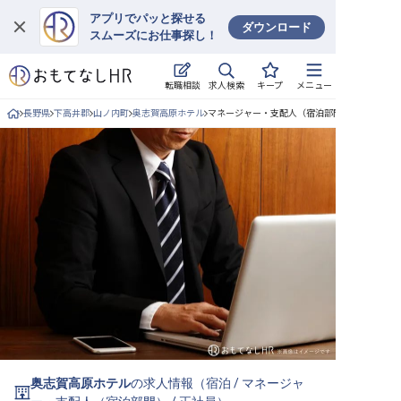
アプリでパッと探せる
ダウンロード
スムーズにお仕事探し！
ログイン
求人検索
転職相談
キープ
メニュー
求人・施設を探す
長野県
下高井郡
山ノ内町
奥志賀高原ホテル
マネージャー・支配人（宿泊部門）/正社員の求
キープした求人
就職・転職 合同説明会
おもてなしHRについて
ご利用の流れ
よくある質問
ホテル・宿泊業界情報コラム
奥志賀高原ホテル
の求人情報（
宿泊
/
マネージャ