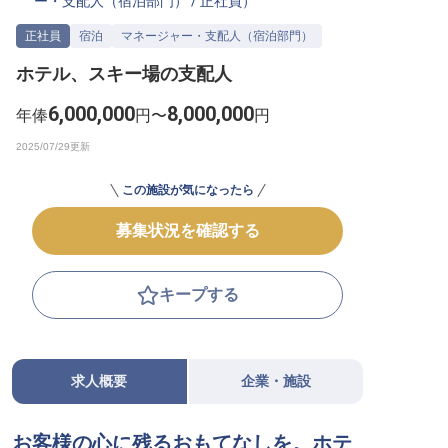
ー・支配人（宿泊部門）
/
正社員
）
転職サポートに申し込む
無料
正社員
宿泊
マネージャー・支配人（宿泊部門）
ホテル、スキー場の支配人
採用をお考えの企業様へ
6,000,000
8,000,000
年俸
円〜
円
この施設が気になったら
募集状況を確認する
キープする
求人概要
企業・施設
お客様の心に残るおもてなしを。ホテ