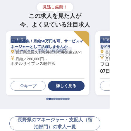
見逃し厳禁！
この求人を見た人が
今、よく見ている注目求人
正社員
契約社員
経験者募集！月給50万円も可、サービスマ
業界未経験OK！
ネージャーとして活躍しませんか
をイチから学べる
マネージャー・支
マネージャー・支配人（宿泊部門）
長野県北佐久郡軽井沢町軽井沢東287-1
長野県松本市中央
ホテルマツモト
月給／280,000円～
月給／200,00
ホテルサイプレス軽井沢
フロントマネ
07日／経験不
詳しく見る
キープ
長野県のマネージャー・支配人（宿
泊部門）の求人一覧