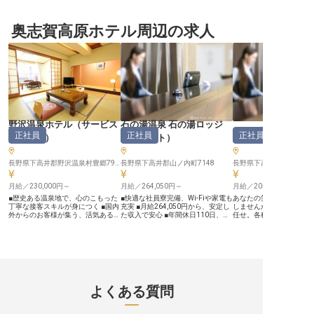
を募集いたします。 【フロント・
残るおもてなしを追求する】 長野
に囲まれた長野県北佐久
ベル・ドア・ロビーラウンジを、ひ
の美しい自然に囲まれた地で、お客
での新たなチャレンジが
とつのチームとして預かる】 チェ
様に心温まるひとときを提供する旅
す。高級温泉ホテルでの
ックイン業務の管理にとどまらず、
奥志賀高原ホテル周辺の求人
館です。 プレイングマネージャー
しての経験を持つあなた
VIPや上級会員への対応、苦情や館
として、フロント業務から夕朝食の
場所でお客様に最上のホ
内トラブルの解決、部署内の収入と
おもてなしまで、多岐にわたる接客
ィを提供し、スタッフと
支出の管理、スタッフの有給休暇・
業務を通じて、お客様の旅を最高の
しい毎日を創り出すこと
勤怠の管理まで担っていただきま
思い出にするお手伝いをお願いしま
しょう。正社員としての
す。ゲストが最初に向き合う部門
す。お客様一人ひとりに寄り添い、
用形態で、あなたのキャ
を、人と数字の両面から動かすポジ
細やかな気配りで感動を創造する、
に輝かせてください。※20
ションです。 【Operaの知見と、3
そんなやりがいを日々感じられる環
月08日時点の情報です
年以上の現場感が土台になります】
境です。 あなたの経験と「おもて
フロントオフィスやゲストサービス
なしの心」を存分に発揮してくださ
でのご経験を土台に、チーム運営へ
い。 ーー【経験を活かし、安定と
踏み出していただけます。ホテルの
成長を叶える職場】 これまでの宿
野沢温泉ホテル
（
サービス
石の湯温泉 石の湯ロッジ
運営だけでなく、軽井沢の地域活性
泊業でのご経験やマネジメントスキ
ホテル椿野
正社員
正社員
正社員
化や文化・アートに関心をお持ちの
ルを活かし、次なるキャリアを築き
スタッフ
）
（
フロント
）
方も歓迎いたします。 【働く環境
たい方に最適な環境です。 月給
のポイント】 ・月給300,000円～
300,000円からの安定した収入に加
（想定年収3,600,000円～） ・住宅
え、週休2日制やリフレッシュ休暇
長野県下高井郡野沢温泉村豊郷7923-3
長野県下高井郡山ノ内町7148
手当（30,000円以上）、深夜・早
など、プライベートも大切にできる
朝手当 ・寮完備、引越費用会社負
充実した休日制度を整えています。
担、自動車通勤可 ・年間休日114日
月給／230,000円～
チームをまとめ、より良いサービス
月給／264,050円～
月給／205,000円～
（月平均9～10日休み想定） ・IHG
を追求する中で、あなた自身の成長
■歴史ある温泉地で、心のこもった
■快適な社員寮完備、Wi-Fiや家電も
あなたの笑顔で上質なお
宿泊優待制度（国内・海外）、社員
も実感できるでしょう。 お客様の
丁寧な接客スキルが身につく ■国内
充実 ■月給264,050円から、安定し
しませんか？フロントサ
食堂（会社負担金あり） ※2026年8
笑顔のために、そして自身のキャリ
外からのお客様が集う、活気ある職
た収入で安心 ■年間休日110日、プ
任せ。各種研修制度を設
月7日時点の情報です
アのために、共に高みを目指しませ
場環境 ■未経験からでも一歩ずつ成
ライベートも大切にできる ■時間外
め、未経験の方も安心し
んか。 ※2025年12月08日時点の情
長できる、安心のサポート体制 ■個
勤務なし、メリハリをつけて働ける
ジしてください。半露天
報です
室寮完備！雄大なマウンテンリゾー
環境 ーー【信州の自然に抱かれ
や貸切露天風呂、展望大
トを楽しみながら働ける環境 ーー
た、心温まるおもてなし】 信州の
る「ホテル椿野」は、お
【名湯の街で、訪れるすべての人に
雄大な自然に囲まれた当施設では、
ズに合わせた様々なタイ
心安らぐひとときを届けるホテルで
お客様一人ひとりに寄り添う心温ま
用意しています。客室は
す】 「野沢温泉ホテル」は、四季
るおもてなしを大切にしています。
ムスイートをはじめ、和
折々の美しい自然と上質な温泉、そ
フロントでの笑顔のお出迎えから、
取り入れた客室を全19室
よくある質問
して温かいホスピタリティでお客様
客室の隅々まで行き届いた清掃、地
日常のおもてなしでお客
をお迎えしています。 訪れるお客
元の食材を活かしたお料理の提供、
しています。※この求人は2
様に「ここに来て良かった」と感じ
そしてお客様の安全な移動を支える
12月26日時点の情報です