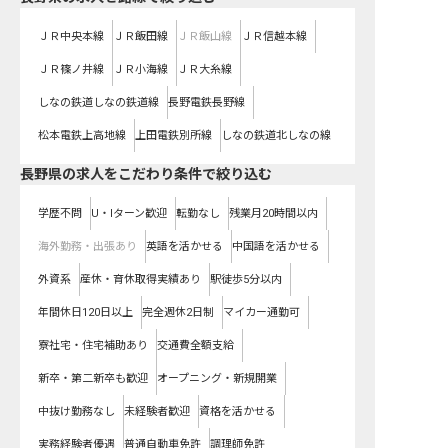
ＪＲ中央本線
ＪＲ飯田線
ＪＲ飯山線
ＪＲ信越本線
ＪＲ篠ノ井線
ＪＲ小海線
ＪＲ大糸線
しなの鉄道しなの鉄道線
長野電鉄長野線
松本電鉄上高地線
上田電鉄別所線
しなの鉄道北しなの線
長野県の求人をこだわり条件で絞り込む
学歴不問
U・Iターン歓迎
転勤なし
残業月20時間以内
海外勤務・出張あり
英語を活かせる
中国語を活かせる
外資系
産休・育休取得実績あり
駅徒歩5分以内
年間休日120日以上
完全週休2日制
マイカー通勤可
寮社宅・住宅補助あり
交通費全額支給
新卒・第二新卒も歓迎
オープニング・新規開業
中抜け勤務なし
未経験者歓迎
資格を活かせる
実務経験者優遇
普通自動車免許
調理師免許