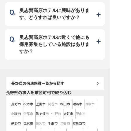
ていただけるよう、一人ひとりに寄
送迎まで、多岐にわたる業務を通じ
り添ったおもてなしを大切にしてい
て、お客様の旅が忘れられない思い
ます。 接客の経験がある方はもち
出となるよう心を込めてサポートし
奥志賀高原ホテルに興味がありま
ろん、おもてなしの心を持って新し
ています。 お客様の「ありがと
くチャレンジしたいというあなたの
う」の言葉が、私たちの何よりの喜
す、どうすれば良いですか？
想いを、ぜひこの場所で活かしてく
びです。 ーー【安心して長く働け
ださい。 ーー【チームで助け合
る、充実した環境とサポート】 当
い、プロとして輝ける職場です】
施設では、スタッフが安心して長く
おもてなしのプロとして、お出迎え
働ける環境づくりに力を入れていま
からお見送り、客室対応まで、お客
す。 快適な社員寮を完備してお
様の滞在をトータルに支えるやりが
り、Wi-Fiや冷蔵庫、テレビも備え
奥志賀高原ホテルの近くで他にも
いのあるポジションです。 日々の
付けのため、すぐに新生活をスター
業務の中で工夫を重ね、お客様によ
トできます。 月給264,050円からの
採用募集をしている施設はありま
り満足していただけるサービスをチ
安定した収入に加え、年間休日110
ーム一丸となって追求しています。
日と時間外勤務がないため、仕事と
すか？
あなたの明るい笑顔で、チームメン
プライベートのバランスを大切にし
バーと一緒にホテルを盛り上げてい
ながら働けます。 社会保険完備は
きましょう。 ※2026年6月10日時点
もちろん、家族・友人割引や食事支
の情報です
給など、日々の生活を支える福利厚
生も充実しており、あなたの新しい
キャリアを全力で応援します。
長野県
の宿泊施設一覧から探す
長野県の求人を市区町村で絞り込む
長野市
松本市
上田市
岡谷市
飯田市
諏訪市
須坂市
小諸市
伊那市
駒ヶ根市
中野市
大町市
飯山市
茅野市
塩尻市
佐久市
千曲市
東御市
安曇野市