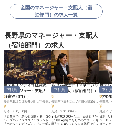
全国のマネージャー・支配人（宿
泊部門）の求人一覧
長野県のマネージャー・支配人
（宿泊部門）の求人
ホテルインディゴ軽井沢
あぶらや燈千
（
マネージャ
ホテルバーモラル
正社員
正社員
正社員
（
マネージャー・支配人
ー・支配人（宿泊部門）
）
（
マネージャー・
（宿泊部門）
）
（宿泊部門）
長野県北佐久郡軽井沢町大字長倉字屋敷添18-39
長野県下高井郡山ノ内町佐野2586-5
月給／300,000円～
月給／300,000円～
月給／1,000,000円～
世界各国でホテルを展開するIHGグ
■月給300,000円以上！経験を活か
日本HAI株式会社が運営
ループのライフスタイルブランド
し活躍 ■おもてなしの心でチームを
バーモラル軽井沢で、あ
「ホテルインディゴ」。その一館で
牽引する ■リフレッシュ休暇で心身
ダーシップと経験を活か
ある「ホテルインディゴ軽井沢」
ともに充実 ■経験を活かしキャリア
人として働きませんか？月
で、フロントオフィスマネージャー
アップを実現 ーー【お客様の心に
125万円の好待遇で、心