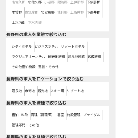
南佐久郡
北佐久郡
小県郡
諏訪郡
上伊那郡
下伊那郡
木曽郡
東筑摩郡
北安曇郡
埴科郡
上高井郡
下高井郡
上水内郡
下水内郡
長野県の求人を業態で絞り込む
シティホテル
ビジネスホテル
リゾートホテル
ラグジュアリーホテル
観光地旅館
温泉地旅館
高級旅館
その他宿泊施設
運営・その他
長野県の求人をロケーションで絞り込む
温泉地
市街地
観光地
スキー場
リゾート地
長野県の求人を職種で絞り込む
宿泊
料飲
調理（調理師）
客室
施設管理
ブライダル
管理部門・その他
長野県
の求人を路線で絞り込む