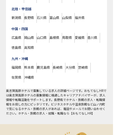
北陸・甲信越
新潟県
長野県
石川県
富山県
山梨県
福井県
中国・四国
広島県
岡山県
山口県
島根県
鳥取県
愛媛県
香川県
徳島県
高知県
九州・沖縄
福岡県
熊本県
鹿児島県
長崎県
大分県
宮崎県
佐賀県
沖縄県
奥志賀高原ホテルで募集している求人の詳細ページです。おもてなしHRで
は奥志賀高原ホテルの募集情報に精通したキャリアアドバイザーが、求人
情報や転職活動をサポートします。長野県でホテル・旅館の求人・転職情
報をお探しの方にピッタリです。ビジネスホテルや温泉旅館など
山ノ内町
で気になるホテル・旅館の求人があれば、電話やメールでお問い合わせく
ださい。ホテル・旅館の求人・就職・転職なら【おもてなしHR】