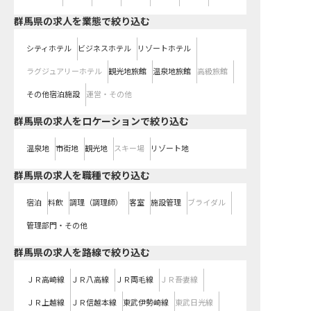
群馬県の求人を業態で絞り込む
シティホテル
ビジネスホテル
リゾートホテル
ラグジュアリーホテル
観光地旅館
温泉地旅館
高級旅館
その他宿泊施設
運営・その他
群馬県の求人をロケーションで絞り込む
温泉地
市街地
観光地
スキー場
リゾート地
群馬県の求人を職種で絞り込む
宿泊
料飲
調理（調理師）
客室
施設管理
ブライダル
管理部門・その他
群馬県
の求人を路線で絞り込む
ＪＲ高崎線
ＪＲ八高線
ＪＲ両毛線
ＪＲ吾妻線
ＪＲ上越線
ＪＲ信越本線
東武伊勢崎線
東武日光線