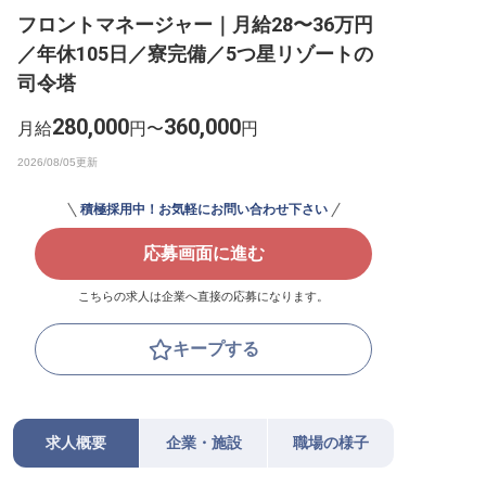
フロントマネージャー｜月給28〜36万円
転職サポートに申し込む
無料
／年休105日／寮完備／5つ星リゾートの
司令塔
採用をお考えの企業様へ
280,000
360,000
月給
円〜
円
積極採用中！お気軽にお問い合わせ下さい
応募画面に進む
こちらの求人は企業へ直接の応募になります。
キープする
求人概要
企業・施設
職場の様子