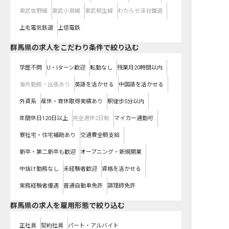
東武佐野線
東武小泉線
東武桐生線
わたらせ渓谷鐵道
上毛電気鉄道
上信電鉄
群馬県の求人をこだわり条件で絞り込む
学歴不問
U・Iターン歓迎
転勤なし
残業月20時間以内
海外勤務・出張あり
英語を活かせる
中国語を活かせる
外資系
産休・育休取得実績あり
駅徒歩5分以内
年間休日120日以上
完全週休2日制
マイカー通勤可
寮社宅・住宅補助あり
交通費全額支給
新卒・第二新卒も歓迎
オープニング・新規開業
中抜け勤務なし
未経験者歓迎
資格を活かせる
実務経験者優遇
普通自動車免許
調理師免許
群馬県の求人を雇用形態で絞り込む
正社員
契約社員
パート・アルバイト