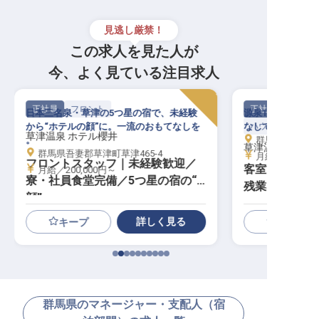
見逃し厳禁！
この求人を見た人が
今、よく見ている注目求人
正社員
フロント
正社員
日本三名泉・草津の5つ星の宿で、未経験
源泉100%・17
から“ホテルの顔”に。一流のおもてなしを
なしで“くつろぎ
ハウスキーパー・
草津温泉 ホテル櫻井
。
群馬県吾妻郡草津
草津温泉 ホテル
群馬県吾妻郡草津町草津465-4
月給／190,00
フロントスタッフ｜未経験歓迎／
客室管理スタ
月給／200,000円～
寮・社員食堂完備／5つ星の宿の“
残業なし・寮完
顔”
くつろぎ”を支
詳しく見る
キープ
群馬県のマネージャー・支配人（宿