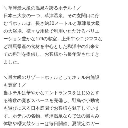
＼草津最大級の温泉を誇るホテル！／
日本三大泉の一つ、草津温泉。その玄関口に佇
む当ホテルは、長さ約30メートルと草津最大級
の大浴場、様々な用途で利用いただけるバリエ
ーション豊かな179の客室、上州牛やニジマスな
ど群馬県産の食材を中心とした和洋中の出来立
ての料理を提供し、お客様から長年愛されてき
ました。
＼最大級のリゾートホテルとしてホテル内施設
も豊富！／
当ホテルは華やかなエントランスをはじめとす
る複数の寛ぎスペースを完備し、野鳥や小動物
も遊びに来る日本庭園でお客様を魅了していま
す。ホテルの名物、草津温泉ならではの湯もみ
体験や櫻太鼓ショーは毎日開催、夏限定のガー