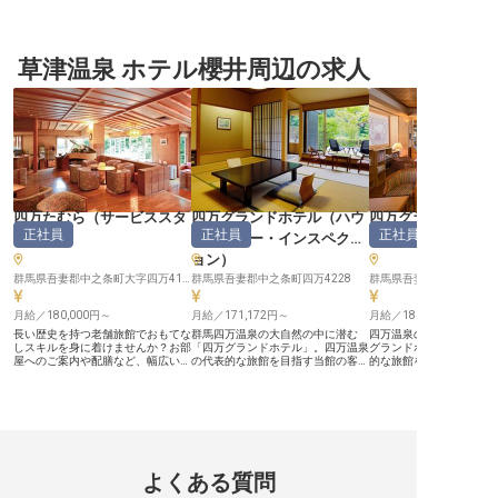
を牽引 ■豊かな自然に囲まれた環境
備 ーー【あなたの経験を活かす、
○アドバイザーPICK！ ・
で、心穏やかに働く ーー【歴史と
新しいスタイルのホテル運営】
を展開する業界大手グルー
自然が織りなす、心温まるおもてな
HOTEL R9 The Yard みどりは、最新
以上の接客経験者は積極採
し】 群馬の豊かな自然に抱かれ
技術を取り入れた次世代型ホテル。
草津温泉のホテルに現在
た、趣ある温泉宿でのお仕事です。
草津温泉 ホテル櫻井周辺の求人
スマホでのセルフチェックインな
る方も歓迎 ・マネジメン
お客様一人ひとりに寄り添い、心に
ど、DXを推進し、お客様の快適さ
は前職から給与UPの可能
残る滞在を演出するおもてなしの心
と業務効率を両立させています。ホ
―――――――――――
を大切にしています。 かやぶきの
テルや飲食業界での経験を持つあな
草津のシンボルである"湯
温もりと源泉かけ流しの湯が織りな
たの知識とホスピタリティが、私た
近くに佇む老舗温泉宿「
す癒しの空間で、お客様に最高の安
ちのサービス品質をさらに高めてく
東舘」で、宿泊部門を統
らぎを提供しませんか。あなたの経
れるはず。チームワークを大切にし
マネージャーを募集中！ ■月給25万
験と情熱が、この宿の新たな魅力を
ながら、お客様一人ひとりに寄り添
～35万円＋賞与年2 ■バ
創造します。 ーー【成長を支える
ったおもてなしを提供できる環境で
結婚などの特別休暇あり 
環境と、充実した福利厚生】 様々
す★ 経験を活かしながら新しいホ
休暇制度 ■月1万円の個室寮
な部署と連携し、旅館全体の成長を
テル運営のカタチを一緒に創ってい
内で約150棟のホテルを
肌で感じられるやりがいのある環境
きましょう！ ーー【成長できる環
イステイズ・ホテルマネ
四万たむら
（
サービススタ
四万グランドホテル
（
ハウ
四万グランドホテ
です。あなたのマネジメント経験を
境で、あなたのキャリアを次のステ
運営する当ホテル。あな
正社員
正社員
正社員
活かし、チームをまとめ、より良い
ージへ】 当ホテルでは、運営マネ
テルフロント、宿泊業務
ッフ
）
スキーパー・インスペクシ
ント
）
サービスを追求してください。 単
ージャーとして予約管理からスタッ
ジメントや人材マネジメ
ョン
）
身寮や賄い、退職金制度など、長く
フ教育、施設管理まで幅広い業務に
っていただきます。 フロ
安心して働ける福利厚生も充実。心
携わっていただきます。女性マネー
宿泊部門での勤務経験が
群馬県吾妻郡中之条町大字四万4180
群馬県吾妻郡中之条町四万4228
群馬県吾妻郡中之条町四万
安らぐ住まいと共に、キャリアアッ
ジャーも多数活躍中で、性別に関わ
ージャー候補としてキャ
プを目指せる理想の舞台がここにあ
らずキャリアアップできる環境が整
を図りたい方、運営のプ
ります。 ※2026年03月31日時点の
月給／180,000円～
っています♪ 夜勤はほとんどなく、
月給／171,172円～
ョナルとして高い意欲を
月給／180,000円～
情報です
ワークライフバランスも確保。夏季
からのご応募をお待ちし
長い歴史を持つ老舗旅館でおもてな
群馬四万温泉の大自然の中に潜む
四万温泉の大自然の中に
休暇3日、冬季休暇5日に加え、有
す。 従業員割引制度、資格取得支
しスキルを身に着けませんか？お部
「四万グランドホテル」。四万温泉
グランドホテル」。四万
給休暇もしっかり取得できます◎
援制度といった幅広い待
屋へのご案内や配膳など、幅広い業
の代表的な旅館を目指す当館の客室
的な旅館を目指す当館の
引っ越し費用援助制度もあるので、
生があり、育児・介護時
務を経験することができます！ ★
清掃として、歴史ある旅館を守り続
タッフとして、上質なサ
遠方からの応募も歓迎！あなたのマ
ど、ライフスタイルの変
嬉しい待遇・福利厚生★ ・単身・
けませんか？ ――長く働ける待遇
供しませんか？ ――長く働ける待
ネジメント経験と新しいアイデア
利用できる制度も整備。
家族寮あり！ ・未経験OK。もちろ
―― ★寮完備！単身・家族OK ★未
遇―― ★寮完備！単身・家
で、ホテルの価値をさらに高めてい
グループという安定・充
ん接客経験者は歓迎します ・社員
経験の方も歓迎！ ★社員専用浴場
未経験の方も歓迎！ ★社
きましょう。 ※2025年07月28日時
で、長期・確実なキャリ
専用浴場で、四万の病に利くと言わ
で温泉も満喫 【格安の単身・世帯
場で温泉も満喫 【格安の単身・世
点の情報です
いという方にピッタリの
れる四万温泉を満喫 【個室寮をご
寮】 寮費は月7,000円～11,000円と
帯寮】 寮費は月7,000円～
※この求人は2024年12月
用意】 単身でもご家族でもご利用
格安！エアコン、トイレ、ミニキッ
と格安！エアコン、トイ
の情報です
できる個室寮を完備。エアコン、ト
チン付！単身の方は電気・ガス・水
ッチン付！単身の方は電
よくある質問
イレ、ミニキッチン付！電気水道込
道代込み、世帯寮も電気・水道代込
水道代込み、世帯寮も電
みで月7,000円～11,000円と破格の
みです！ご家族との移住にもおすす
込みです！ご家族との移