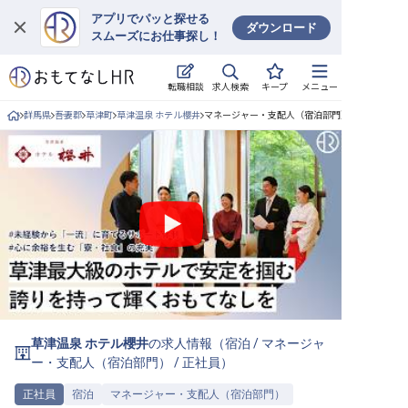
アプリでパッと探せる
ダウンロード
スムーズにお仕事探し！
ログイン
求人検索
転職相談
キープ
メニュー
求人・施設を探す
群馬県
吾妻郡
草津町
草津温泉 ホテル櫻井
マネージャー・支配人（宿泊部門）/正社員の求
キープした求人
就職・転職 合同説明会
おもてなしHRについて
ご利用の流れ
よくある質問
草津温泉 ホテル櫻井
の求人情報（
宿泊
/
マネージャ
ホテル・宿泊業界情報コラム
ー・支配人（宿泊部門）
/
正社員
）
正社員
宿泊
マネージャー・支配人（宿泊部門）