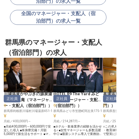
泊部門）の求人一覧
全国のマネージャー・支配人（宿
泊部門）の求人一覧
群馬県のマネージャー・支配人
（宿泊部門）の求人
川場温泉かやぶきの源泉湯
HOTEL R9 The Yard みど
草津温泉 大東舘
正社員
正社員
正社員
宿 悠湯里庵
（
マネージャ
り
（
マネージャー・支配人
ャー・支配人（宿
ー・支配人（宿泊部門）
）
（宿泊部門）
）
門）
）
群馬県利根郡川場村川場湯原451-1
群馬県みどり市笠懸町阿左美175-1
群馬県吾妻郡草津町大字草
月給／400,000円～
月給／214,287円～
月給／250,000円～
■月給400,000円～600,000円で安
■ホテル・飲食業界の経験を活かせ
○この求人をおすすめし
定した収入 ■単身寮完備！月額
る♪ ■女性マネージャーも多数活躍
・教育体制や就業環境が
5,000円で新生活をサポート ■マネ
中◎ ■最新システム導入で業務効率
で堅実に活躍したい方
ジメント経験を活かし、旅館の成長
化★ ■マイカー通勤OK！駐車場完
―――――――――――