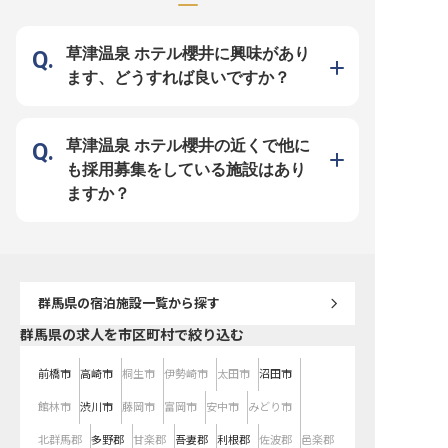
安さでご利用できるので定期的な出
め。月々の大型出費を抑え、その分
すめ。月々の大型出費を
費を大幅に削減できます。群馬への
プライベートを贅沢に過ごしません
分プライベートを贅沢に
U・Iターンの方にもおすすめです！
か？個室寮なので、プライバシーも
んか？個室寮なので、プ
個室なのでプライバシーもしっかり
しっかり確保できます！ 【四万グ
もしっかり確保できます！ 【四
草津温泉 ホテル櫻井に興味があり
確保しながら、四万温泉の魅力を届
ランドホテル】 四万グランドホテ
グランドホテル】 四万グ
けるキャリアを描きませんか？
ルは、99室の広々とした客室を用
テルは、99室の広々とし
ます、どうすれば良いですか？
【四万たむら】 1563年から多くの
意し、大自然に包まれた癒し空間を
用意し、大自然に包まれ
文化人に愛されている、歴史と現代
演出する大型温泉旅館です。快適な
を演出する大型温泉旅館
らしさが融合した「四万たむら」。
滞在ができるための数々の要件を満
な滞在ができるための数
7つの湯とともに、自然に囲まれ、
たし、政府登録国際観光旅館にも登
満たし、政府登録国際観
のんびりとした温泉三昧の時間を提
録されています。緑の広がる絶景と
登録されています。緑の
供しています。清らかな滝の景色を
共に、毎分1,600リットルの湧き出
と共に、毎分1,600リッ
草津温泉 ホテル櫻井の近くで他に
満喫できる露天風呂、幻の湯とも呼
る温泉で、贅沢な温泉三昧の寛ぎ空
出る温泉で、贅沢な温泉
ばれる川原の中に掘った混浴野天風
間を提供しています。館内には温泉
空間を提供しています。
も採用募集をしている施設はあり
呂、高・中・低温が揃う大浴場な
だけでなく、カラオケやゲームコー
泉だけでなく、カラオケ
ど、贅沢な温泉旅をサポートしま
ナー、リラクゼーションサロンやバ
ーナー、リラクゼーショ
ますか？
す。温泉アドバイザーや温泉ソムリ
ーもあるので、子供から大人まで楽
バーもあるので、子供か
エも在籍する当館で、おもてなしの
しめる設備を整えています。
楽しめる設備を整えてい
プロに！
群馬県
の宿泊施設一覧から探す
群馬県の求人を市区町村で絞り込む
前橋市
高崎市
桐生市
伊勢崎市
太田市
沼田市
館林市
渋川市
藤岡市
富岡市
安中市
みどり市
北群馬郡
多野郡
甘楽郡
吾妻郡
利根郡
佐波郡
邑楽郡