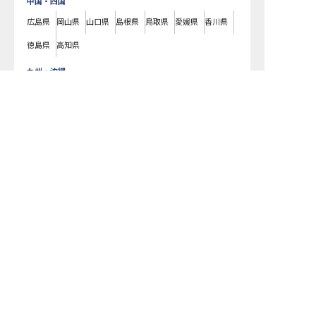
中国・四国
広島県
岡山県
山口県
島根県
鳥取県
愛媛県
香川県
徳島県
高知県
九州・沖縄
福岡県
熊本県
鹿児島県
長崎県
大分県
宮崎県
佐賀県
沖縄県
サイプレスリゾート久米島で募集している求人の詳細ページです。おもて
なしHRではサイプレスリゾート久米島の募集情報に精通したキャリアアド
バイザーが、求人情報や転職活動をサポートします。沖縄県でホテル・旅
館の求人・転職情報をお探しの方にピッタリです。ビジネスホテルや温泉
旅館など
久米島町
で気になるホテル・旅館の求人があれば、電話やメール
でお問い合わせください。ホテル・旅館の求人・就職・転職なら【おもて
なしHR】
おもてなしHR
が
あなたのお仕事探しを
お手伝いします！