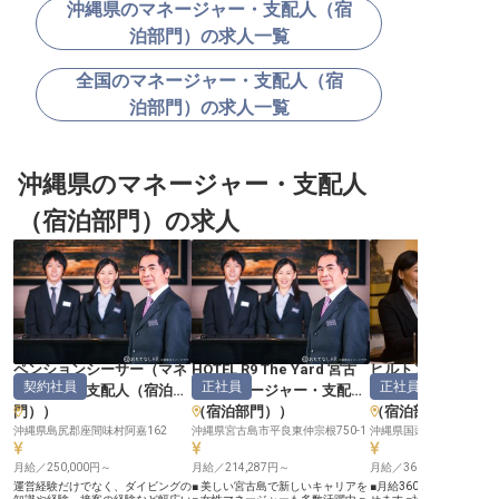
沖縄県のマネージャー・支配人（宿
泊部門）の求人一覧
全国のマネージャー・支配人（宿
泊部門）の求人一覧
沖縄県のマネージャー・支配人
（宿泊部門）の求人
ペンションシーサー
（
マネ
HOTEL R9 The Yard 宮古
ヒルトン沖縄瀬底
契約社員
正社員
正社員
ージャー・支配人（宿泊部
島
（
マネージャー・支配人
（
マネージャー・
門）
）
（宿泊部門）
）
（宿泊部門）
沖縄県島尻郡座間味村阿嘉162
沖縄県宮古島市平良東仲宗根750-1
沖縄県国頭郡 本部町瀬底5
月給／250,000円～
月給／214,287円～
月給／360,000円～
運営経験だけでなく、ダイビングの
■ 美しい宮古島で新しいキャリアを
■月給360,000円から、