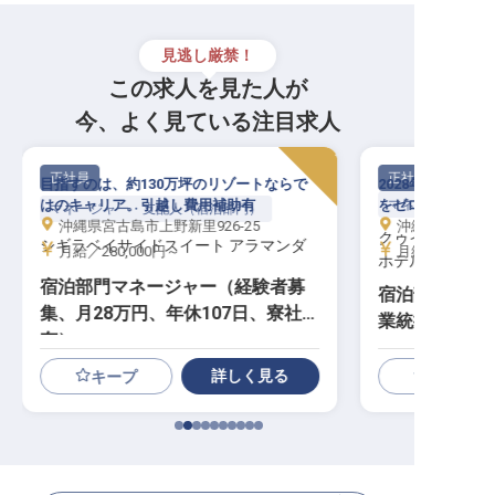
見逃し厳禁！
この求人を見た人が
今、よく見ている注目求人
正社員
正社員
目指すのは、約130万坪のリゾートならで
2028年開業。全
はのキャリア。引越し費用補助有
をゼロから統括
マネージャー・支
マネージャー・支配人（宿泊部門）
沖縄県宮古島市上野新里926-25
沖縄県国頭郡本
クゥイルリゾー
シギラベイサイドスイート アラマンダ
月給／280,000円～
月給／400,00
ホテル
宿泊部門マネージャー（経験者募
宿泊部長候補│
集、月28万円、年休107日、寮社宅
業統括／月給4
有）
設計
詳しく見る
キープ