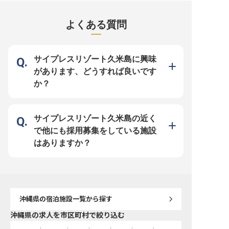
しを提供しませんか。 朝食から夕
スタートできる、3食まかない付き
シーサー阿嘉島店」を併
食まで、和食・洋食・沖縄料理と幅
の寮完備！ダイビングショップ「マ
3階建ての宿泊施設。ス
広いジャンルの調理に携わり、島の
リンハウスシーサー阿嘉島店」併設
イビング、スノーケリン
よくある質問
豊かな食材を活かした美食でお客様
のペンションシーサーを一緒に盛り
楽しめるため、海好きの
の旅の思い出を彩ります。 ビュッ
上げましょう。※この求人は2023年
りです。※この求人は202
フェやアラカルト料理の仕込みから
6月21日時点の情報です
日時点の情報です
盛り付け、提供まで、一皿一皿に心
を込めてお客様を笑顔にするやりが
いを感じられるでしょう。 衛生管
サイプレスリゾート久米島に興味
理も徹底し、安心安全な食の提供に
努めています。 ーー【安心のサポ
があります、どうすれば良いです
ート体制と充実した休日】 新しい
環境でのスタートを応援するため、
か？
住まいのご紹介や家賃補助25,000
円の支給など、手厚いサポートをご
用意しています。 入社後、住居が
決まるまでのホテル滞在サポートも
あり、安心して新生活を始められま
す。 年間休日123日に加え、上期・
サイプレスリゾート久米島の近く
下期休暇や長期休暇も充実してお
り、プライベートも大切にしながら
で他にも採用募集をしている施設
働ける環境です。 資格取得支援制
度もあり、スキルアップを目指せる
はありますか？
職場です。 ※2026年06月24日時点
の情報です
沖縄県
の宿泊施設一覧から探す
沖縄県の求人を市区町村で絞り込む