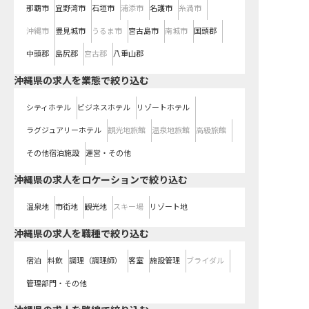
那覇市
宜野湾市
石垣市
浦添市
名護市
糸満市
沖縄市
豊見城市
うるま市
宮古島市
南城市
国頭郡
中頭郡
島尻郡
宮古郡
八重山郡
沖縄県の求人を業態で絞り込む
シティホテル
ビジネスホテル
リゾートホテル
ラグジュアリーホテル
観光地旅館
温泉地旅館
高級旅館
その他宿泊施設
運営・その他
沖縄県の求人をロケーションで絞り込む
温泉地
市街地
観光地
スキー場
リゾート地
沖縄県の求人を職種で絞り込む
宿泊
料飲
調理（調理師）
客室
施設管理
ブライダル
管理部門・その他