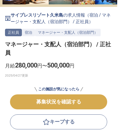
転職サポートに申し込む
無料
サイプレスリゾート久米島
の求人情報（
宿泊
/
マネ
ージャー・支配人（宿泊部門）
/
正社員
）
採用をお考えの企業様へ
正社員
宿泊
マネージャー・支配人（宿泊部門）
マネージャー・支配人（宿泊部門） / 正社
員
280,000
500,000
月給
円〜
円
この施設が気になったら
募集状況を確認する
キープする