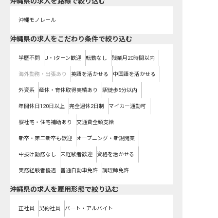
沖縄県
の求人を路線で絞り込む
沖縄モノレール
沖縄県の求人をこだわり条件で絞り込む
学歴不問
U・Iターン歓迎
転勤なし
残業月20時間以内
海外勤務・出張あり
英語を活かせる
中国語を活かせる
外資系
産休・育休取得実績あり
駅徒歩5分以内
年間休日120日以上
完全週休2日制
マイカー通勤可
寮社宅・住宅補助あり
交通費全額支給
新卒・第二新卒も歓迎
オープニング・新規開業
中抜け勤務なし
未経験者歓迎
資格を活かせる
実務経験者優遇
普通自動車免許
調理師免許
沖縄県の求人を雇用形態で絞り込む
正社員
契約社員
パート・アルバイト