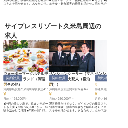
知識や経験、接客の経験など幅広い
■ 女性マネージャーも多数活躍中 ■
せます ■社宅完備で、沖
スキルを活かせます。あなたのリー
ホテル・飲食業界の経験を活かせ
活をサポート ■ゲストの
ダーシップを発揮して、運営責任者
る！ ■ 引っ越し費用援助あり（規定
う、フロント業務の要 ■
に挑戦しませんか？正社員登用があ
有） ーー【南国リゾートで創るお
ップを目指せる、マネー
るため、長く安定して働きたい方に
もてなしの舞台】 宮古島の美しい
ーー【沖縄の自然と調和
もぴったりです。島外からの移住を
自然に囲まれた「HOTEL R9 The
なしの舞台】 沖縄の美し
お考えの方にもスムーズに新生活を
Yard 宮古島」で、あなたのホスピ
囲まれたリゾートで、お
スタートできる、3食まかない付き
サイプレスリゾート久米島周辺の
タリティを発揮してみませんか？
られない滞在を提供しま
の寮完備！ダイビングショップ「マ
空港からアクセス良好な立地で、国
フロントデューティマネ
リンハウスシーサー阿嘉島店」併設
内外のお客様をお迎えするリゾート
して、特別なゲストや長
求人
のペンションシーサーを一緒に盛り
ホテルです。 最新のDXシステムを
客様を温かくお迎えし、
上げましょう。※この求人は2023年
導入し、スマホでのセルフチェック
な心遣いでおもてなしを
6月21日時点の情報です
インなど、先進的なサービスを提供
い。 お客様の笑顔のため
しています。 お客様一人ひとりの
ルの顔として最高のサー
思い出に残る宮古島での滞在をサポ
する喜びを感じられる環
ートする、やりがいのあるポジショ
お客様一人ひとりの心に
ンです。 ーー【あなたの経験を活
快適な時間をお届けする
かせる成長環境】 運営マネージャ
のあるお仕事です。 ーー【成長を
ーとして、予約管理からスタッフ教
支える環境とキャリアア
育、施設管理まで幅広く携わってい
お客様の期待を超えるサ
ただきます。 ホテル・飲食業界で
供するため、私たちは働
の経験を活かしながら、マネジメン
長を全力でサポートします
ウォーターマークホテル沖
ペンションシーサー
（
マネ
ペンションシーサ
トスキルをさらに磨くチャンス！教
ピタリティ業界でのマネ
契約社員
契約社員
契約社員
縄 久米アイランド
（
調理部
ージャー・支配人（宿泊部
ビススタッフ
育・サポート体制も充実しているの
験を活かし、さらにスキ
で安心です。 冬季休暇5日、夏季休
目指せる環境です。 社宅
門その他
）
門）
）
暇3日に加え、有給休暇もしっかり
安心して沖縄での生活を
沖縄県島尻郡久米島町字真我里411
取得できる環境です。 女性マネー
沖縄県島尻郡座間味村阿嘉162
き、仕事に集中できる体
沖縄県島尻郡座間味村阿嘉
ジャーも多数活躍中で、性別問わず
います。 チームをまとめ
長く働ける職場です。 引っ越し費
とスタッフ双方にとって
月給／195,000円～
月給／250,000円～
月給／163,680円～
用援助制度もあり、新天地での生活
を築きながら、あなた自
をバックアップします！ ※2025年
アも着実にステップアッ
■沖縄の美しい島で、住まいサポー
運営経験だけでなく、ダイビングの
接客スキルやPCスキルを
08月01日時点の情報です
きましょう。 ※2026年0
トも充実 ■月給195,000円から、経
知識や経験、接客の経験など幅広い
さらにキャリアアップを
点の情報です
験を活かして活躍 ■年間休日123
スキルを活かせます。あなたのリー
んか？正社員登用制度あ
日、長期休暇で心身を癒す ■お客様
ダーシップを発揮して、運営責任者
には受付や清掃、イベン
の笑顔を育む、おもてなしの調理業
に挑戦しませんか？正社員登用があ
ど幅広い業務をお任せし
務 ーー【沖縄の自然と美食が織り
るため、長く安定して働きたい方に
の方も引っ越しラクラク
なすおもてなし】 沖縄の美しい久
もぴったりです。島外からの移住を
り！ペンションシーサー
米島で、お客様に心温まるおもてな
お考えの方にもスムーズに新生活を
ダイビングショップ「マ