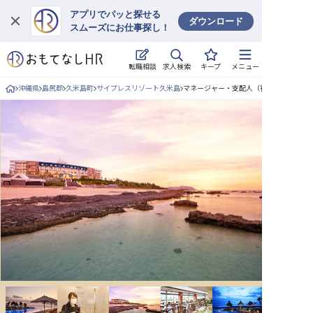
アプリでパッと探せる
ダウンロード
スムーズにお仕事探し！
ログイン
求人検索
転職相談
キープ
メニュー
求人・施設を探す
沖縄県
島尻郡
久米島町
サイプレスリゾート久米島
マネージャー・支配人（宿泊部門）/正社
キープした求人
就職・転職 合同説明会
おもてなしHRについて
ご利用の流れ
よくある質問
ホテル・宿泊業界情報コラム