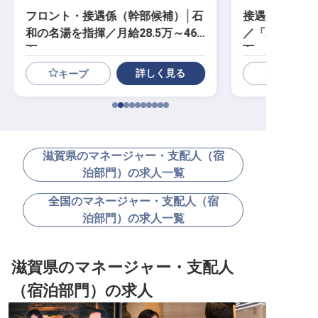
フロント・接遇係（幹部候補）│石
接遇係（幹部
和の名湯を指揮／月給28.5万～46
／「和」を継ぐ
万
万
詳しく見る
キープ
滋賀県のマネージャー・支配人（宿
泊部門）の求人一覧
全国のマネージャー・支配人（宿
泊部門）の求人一覧
滋賀県のマネージャー・支配人
（宿泊部門）の求人