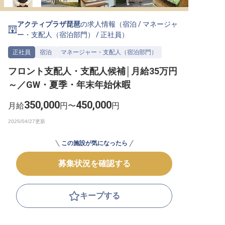
転職サポートに申し込む
無料
アクティプラザ琵琶
の求人情報（
宿泊
/
マネージャ
ー・支配人（宿泊部門）
/
正社員
）
採用をお考えの企業様へ
正社員
宿泊
マネージャー・支配人（宿泊部門）
フロント支配人・支配人候補│月給35万円
～／GW・夏季・年末年始休暇
350,000
450,000
月給
円〜
円
この施設が気になったら
募集状況を確認する
キープする