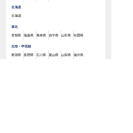
北海道
北海道
東北
宮城県
福島県
青森県
岩手県
山形県
秋田県
北陸・甲信越
新潟県
長野県
石川県
富山県
山梨県
福井県
中国・四国
広島県
岡山県
山口県
島根県
鳥取県
愛媛県
香川県
徳島県
高知県
九州・沖縄
福岡県
熊本県
鹿児島県
長崎県
大分県
宮崎県
佐賀県
沖縄県
アクティプラザ琵琶で募集している求人の詳細ページです。おもてなしHR
ではアクティプラザ琵琶の募集情報に精通したキャリアアドバイザーが、