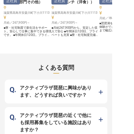
正社員
正社員
正社員
実の環境】 当施設では、従業員が
湖
（
調理部門その他
）
湖
（
フレンチ（洋食）
）
安心して長く働ける環境を大切にし
ています。 時間外勤務がなく、年
間休日も114日と充実しており、プ
滋賀県高島市安曇川町下小川1113
滋賀県高島市安曇川町下小川1113
ライベートとの両立が可能です。ま
月給／184,000円～
た、寮制度や従業員食堂、制服クリ
月給／267,900円～
ーニング無料など、日々の生活をサ
月給／267,900円～
■琵琶湖を舞台に、唯一
ポートする福利厚生も整っていま
体験ができる ■軽食から
■寮・社宅制度で新生活をサポー
■月給267,900円から、安定した収
す。リーダー経験を活かし、ホテル
まで幅広いスキルが身につ
ト。安心して仕事に集中できる環境
入で安心 ■年間休日120日、プライ
業界でのキャリアを築きたい方、語
休・育休制度あり。長く
です。 ■年間休日120日。プライベ
ベートも充実 ■寮・社宅制度完備、
学力を活かしたい方も大歓迎です。
ける環境 ■料理好き・資
ートも大切にできる勤務体制です。
新生活をしっかりサポート ■充実の
私たちと共に、お客様の笑顔のため
指す方も大歓迎 ーー【琵琶湖の船
■月給267,900円から。安定した収
福利厚生で、長く安心して働ける環
に働き、自身の成長も実現しましょ
上で、感動のひとときを
入で長く活躍できます。 ■洋食調理
境 ーー【琵琶湖のほとりで、お客
う。
仕事です】 琵琶湖を悠々
の経験を活かし、お客様を笑顔にす
様を笑顔にするおもてなしを】 琵
う船の上で、お客様に「
る料理を追求。 ーー【施設の特徴
琶湖の美しい自然に囲まれた会員制
と笑顔になっていただけ
とおもてなしの心】 「サンクチュ
ホテルで、洋食調理の腕を存分に振
な特別な体験を、あなた
アリコート琵琶湖」での洋食調理業
るっていただきます。お客様の大切
けてみませんか？軽食や
務は、お客様の心に残る美食体験を
なひとときを彩る料理は、まさに
よくある質問
本格コース料理、お弁当
創造する大切な役割です。 琵琶湖
「おもてなしの心」そのもの。旬の
どもたちへの給食まで、
の豊かな自然に囲まれたこの場所
食材を活かし、五感で楽しんでいた
ンに対応する調理業務を
で、旬の食材を活かし、五感を刺激
だける一皿一皿を丁寧に創り上げ、
す。ミシガンやビアンカ
する一皿一皿に心を込めてくださ
お客様に最高の感動と笑顔をお届け
湖を代表する船舶での調
い。お客様の特別なひとときを彩る
しましょう。 ーー【安心して長く
でしか味わえない誇りあ
おもてなしの精神を大切にし、最高
働ける、充実したサポート体制】
アクティプラザ琵琶に興味があり
す。 ーー【スキルアップを応援！
の料理とサービスで感動を提供しま
私たちは、働く皆様が安心して長く
あなたの"料理への想い"
しょう。 あなたの技術と情熱が、
活躍できる環境を大切にしていま
ます、どうすれば良いですか？
ます】 調理の経験がある
お客様の笑顔に直結します。 ーー
す。寮・社宅制度をはじめ、住宅手
ろん、調理士の資格取得
【働く環境とキャリアアップの機
当や資格手当、退職金制度など、充
いる方も温かく迎え入れ
会】 当施設では、従業員一人ひと
実した福利厚生をご用意。年間休日
ュー策定や食材管理、衛
りが安心して長く働ける環境を整え
120日でプライベートも充実させな
ど、調理のプロとして幅
ています。 年間休日120日や寮・社
がら、キャリアアップも目指せる環
技術を磨ける環境が整っ
宅制度、充実した福利厚生は、あな
境です。あなたの経験と情熱を、ぜ
アクティプラザ琵琶の近くで他に
産休・育休制度も整備し
たの生活をしっかりとサポート。洋
ひここで活かしてください。
イフステージが変わって
食調理の経験を活かし、さらなるス
※2025年12月19日時点の情報です
も採用募集をしている施設はあり
し続けられる職場です。
キルアップを目指せる研修制度も充
「料理が好き」という気
実しています。経験豊富な先輩社員
ますか？
ひ私たちと一緒に形にし
と共に、おもてなしのプロフェッシ