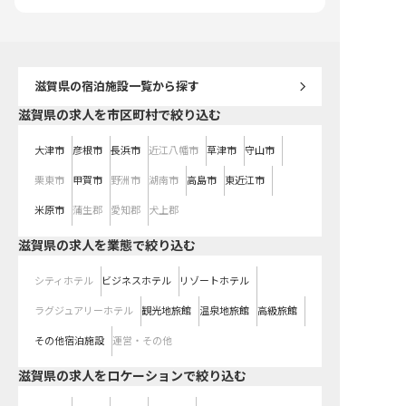
※2026年6月19日時点の
ョナルとして成長できる場所です。
キャリアアップの機会も豊富にあ
り、あなたの意欲に応える環境がこ
こにあります。 ※2026年01月06日
時点の情報です
滋賀県
の宿泊施設一覧から探す
滋賀県の求人を市区町村で絞り込む
大津市
彦根市
長浜市
近江八幡市
草津市
守山市
栗東市
甲賀市
野洲市
湖南市
高島市
東近江市
米原市
蒲生郡
愛知郡
犬上郡
滋賀県の求人を業態で絞り込む
シティホテル
ビジネスホテル
リゾートホテル
ラグジュアリーホテル
観光地旅館
温泉地旅館
高級旅館
その他宿泊施設
運営・その他
滋賀県の求人をロケーションで絞り込む