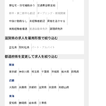
寮社宅・住宅補助あり
交通費全額支給
新卒・第二新卒も歓迎
オープニング・新規開業
中抜け勤務なし
未経験者歓迎
資格を活かせる
実務経験者優遇
普通自動車免許
調理師免許
滋賀県の求人を雇用形態で絞り込む
正社員
契約社員
パート・アルバイト
都道府県を変更して求人を絞り込む
関東
東京都
神奈川県
埼玉県
千葉県
茨城県
栃木県
群馬県
近畿
大阪府
兵庫県
京都府
滋賀県
奈良県
和歌山県
東海
愛知県
静岡県
岐阜県
三重県