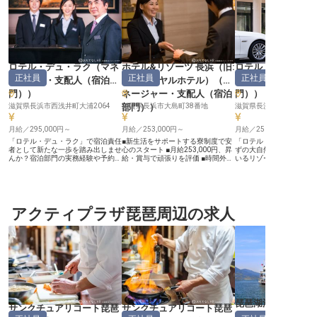
ロテル・デュ・ラク
（
マネ
ホテル&リゾーツ 長浜（旧:
ロテル・デュ・ラ
正社員
正社員
正社員
ージャー・支配人（宿泊部
長浜ロイヤルホテル）
（
マ
ージャー・支配人
門）
）
ネージャー・支配人（宿泊
門）
）
滋賀県長浜市西浅井町大浦2064
部門）
滋賀県長浜市大島町38番地
）
滋賀県長浜市西浅井町大浦
月給／295,000円～
月給／253,000円～
月給／250,000円～
「ロテル・デュ・ラク」で宿泊責任
■新生活をサポートする寮制度で安
「ロテル・デュ・ラク」
者として新たな一歩を踏み出しませ
心のスタート ■月給253,000円、昇
ずの大自然が残る奥琵琶
んか？宿泊部門の実務経験や予約マ
給・賞与で頑張りを評価 ■時間外勤
いるリゾートホテルです
ネージャーとしてのキャリアを活か
務なしでプライベートも充実 ■年間
でのホテル部門予約管理
し、自分の裁量で業務を遂行できる
休日114日、充実の休暇制度でリフ
ングマネージャーを募集
やりがいあるポジションです。四季
レッシュ ーー【琵琶湖の畔で育
な仕事内容はホテルの宿
折々の地元食材を活かした料理が楽
む、心温まるおもてなし】 琵琶湖
わること全般となってい
しめるレストランと、全15室のア
の雄大な自然に抱かれた当施設は、
に、予約管理の実務経験
ットホームな雰囲気のホテルが魅
アクティプラザ琵琶周辺の求人
お客様に忘れられないひとときをお
活かせる仕事となってい
力。国定公園内の豊かな自然に囲ま
届けするため、日々心を込めたサー
様の宿泊プランの企画立
れた環境で、経営力・管理力をさら
ビスを提供しています。 フロント
OTA、PMSによる販売管
に磨きながら、お客様に最高のおも
マネージャー候補として、チェック
接客まで仕事は多岐にわ
てなしを提供しましょう。あなたの
イン・チェックアウト業務から予約
経験と情熱で、特別なひとときを創
管理、お客様へのご案内まで、多岐
り出してみませんか？※この求人は
にわたる業務を通じてお客様の旅を
2024年7月10日時点の情報です。
最高の思い出にするお手伝いをお願
いします。 お客様一人ひとりに寄
り添い、細やかな気配りで感動を創
造する、そんなおもてなしのプロフ
琵琶湖汽船株式会
ェッショナルを目指しませんか。
サンクチュアリコート琵琶
サンクチュアリコート琵琶
ーー【働きやすさと成長を支える充
部門その他