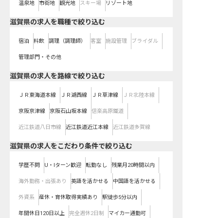
温泉地
市街地
観光地
スキー場
リゾート地
滋賀県の求人を職種で絞り込む
宿泊
料飲
調理（調理師）
客室
施設管理
ブライダル
管理部門・その他
滋賀県
の求人を路線で絞り込む
ＪＲ東海道本線
ＪＲ湖西線
ＪＲ草津線
ＪＲ北陸本線
京阪京津線
京阪石山坂本線
信楽高原鐵道
近江鉄道八日市線
近江鉄道近江本線
近江鉄道多賀線
滋賀県の求人をこだわり条件で絞り込む
学歴不問
U・Iターン歓迎
転勤なし
残業月20時間以内
海外勤務・出張あり
英語を活かせる
中国語を活かせる
外資系
産休・育休取得実績あり
駅徒歩5分以内
年間休日120日以上
完全週休2日制
マイカー通勤可