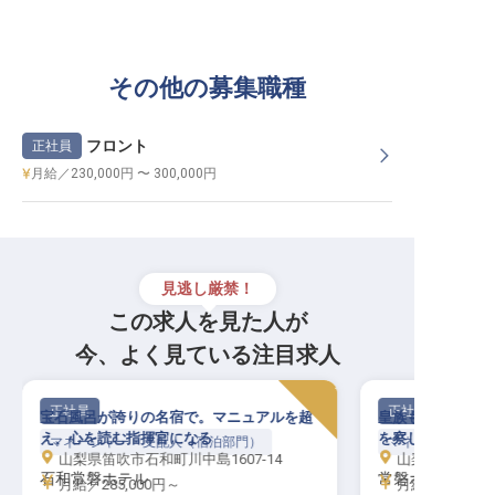
その他の募集職種
フロント
正社員
月給／230,000円 〜 300,000円
見逃し厳禁！
この求人を見た人が
今、よく見ている注目求人
正社員
正社員
宝石風呂が誇りの名宿で。マニュアルを超
皇族も愛した「甲
え、心を読む指揮官になる
を察し、最高峰の
マネージャー・支配人（宿泊部門）
マネージャー・支
山梨県笛吹市石和町川中島1607-14
山梨県甲府市湯村
石和常磐ホテル
常磐ホテル
月給／285,000円～
月給／285,00