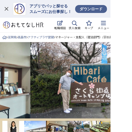
アプリでパッと探せる
ダウンロード
スムーズにお仕事探し！
ログイン
求人検索
転職相談
キープ
メニュー
求人・施設を探す
滋賀県
高島市
アクティプラザ琵琶
マネージャー・支配人（宿泊部門）/正社員の求人詳細
キープした求人
就職・転職 合同説明会
おもてなしHRについて
ご利用の流れ
よくある質問
ホテル・宿泊業界情報コラム