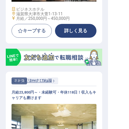
施設業態
ビジネスホテル
勤務地
滋賀県大津市大萱1-13-11
給与
月給／250,000円～
450,000円
キープする
詳しく見る
セトレマリーナびわ湖
正社員
宿泊
フロント
月給23,800円～・未経験可・年休118日！収入もキ
ャリアも磨けます