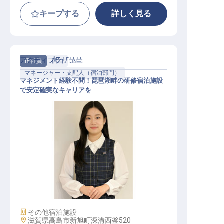
キープする
詳しく見る
アクティプラザ琵琶
正社員
宿泊
マネージャー・支配人（宿泊部門）
マネジメント経験不問！琵琶湖畔の研修宿泊施設
で安定確実なキャリアを
フロント支配人・支配人候補│月給3
5万円～／GW・夏季・年末年始休暇
施設業態
その他宿泊施設
勤務地
滋賀県高島市新旭町深溝西釜520