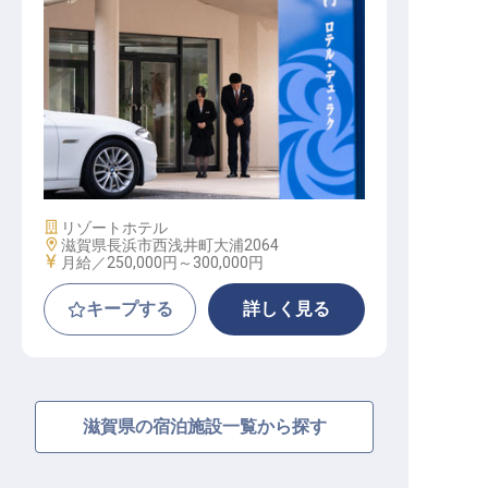
マネージャー・支配人（宿泊部門）
/ 正社員
施設業態
リゾートホテル
勤務地
滋賀県長浜市西浅井町大浦2064
給与
月給／250,000円～
300,000円
キープする
詳しく見る
滋賀県の宿泊施設一覧から探す