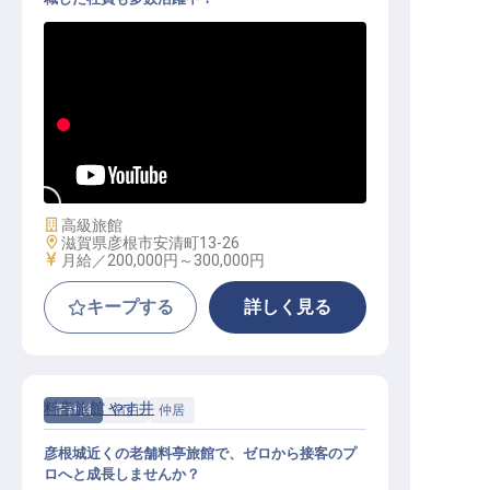
フロントスタッフ│経験・学歴不問
／寮完備（月13,000円）
施設業態
高級旅館
勤務地
滋賀県彦根市安清町13-26
給与
月給／200,000円～
300,000円
キープする
詳しく見る
料亭旅館 やす井
正社員
宿泊
仲居
彦根城近くの老舗料亭旅館で、ゼロから接客のプ
ロへと成長しませんか？