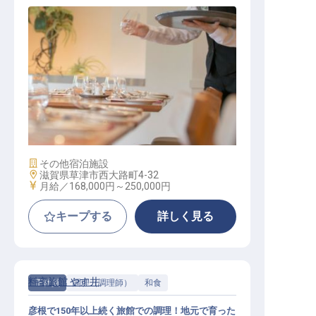
レストランサービス
施設業態
その他宿泊施設
勤務地
滋賀県草津市西大路町4-32
給与
月給／168,000円～
250,000円
キープする
詳しく見る
料亭旅館 やす井
正社員
調理（調理師）
和食
彦根で150年以上続く旅館での調理！地元で育った