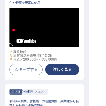
牛や野菜を豊富に使用
調理職│経験・学歴不問／寮完備（
月13,000円）／転勤なし
施設業態
高級旅館
勤務地
滋賀県彦根市安清町13-26
給与
月給／200,000円～
300,000円
キープする
詳しく見る
料亭旅館 やす井
正社員
宿泊
フロント
明治2年創業、彦根随一の老舗旅館。異業種から転
職した社員も多数活躍中！