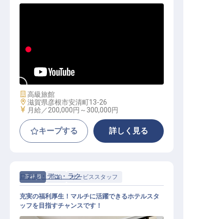
おもてなしスタッフ│未経験大歓迎
／寮完備（月13,000円）
施設業態
高級旅館
勤務地
滋賀県彦根市安清町13-26
給与
月給／200,000円～
300,000円
キープする
詳しく見る
ロテル・デュ・ラク
正社員
宿泊
サービススタッフ
充実の福利厚生！マルチに活躍できるホテルスタ
ッフを目指すチャンスです！