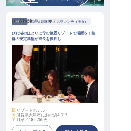
びわ湖大津プリンスホテル
正社員
調理（調理師）
フレンチ（洋食）
びわ湖のほとりに佇む絶景リゾートで活躍を！抜
群の安定基盤が成長を後押し
洋食調理│西武グループ／月8～9休
み／賞与約4カ月分／年収385万円可
施設業態
リゾートホテル
勤務地
滋賀県大津市におの浜4-7-7
給与
月給／185,250円～