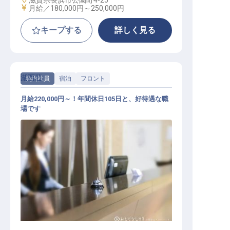
滋賀県長浜市公園町4-25
給与
月給／180,000円～
250,000円
キープする
詳しく見る
湖西荘
契約社員
宿泊
フロント
月給220,000円～！年間休日105日と、好待遇な職
場です
フロント