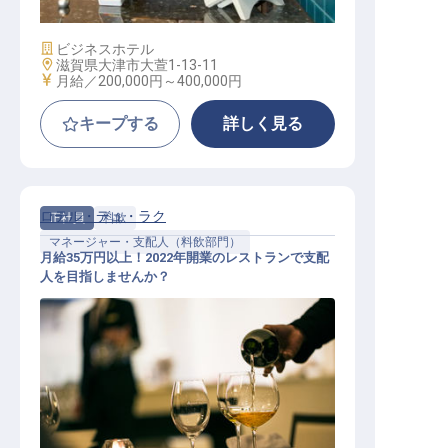
施設業態
ビジネスホテル
勤務地
滋賀県大津市大萱1-13-11
給与
月給／200,000円～
400,000円
キープする
詳しく見る
ロテル・デュ・ラク
正社員
料飲
マネージャー・支配人（料飲部門）
月給35万円以上！2022年開業のレストランで支配
人を目指しませんか？
マネージャー・支配人（料飲部門）