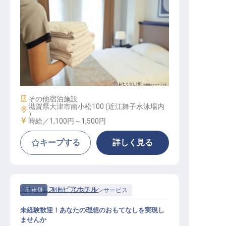
ペンションスタッフ
施設業態
その他宿泊施設
滋賀県大津市南小松100 (近江舞子水泳場内
勤務地
）
給与
時給／1,100円～
1,500円
キープする
詳しく見る
クサツエストピアホテル
正社員
料飲
レストランサービス
未経験歓迎！あなたの理想のおもてなしを実現し
ませんか