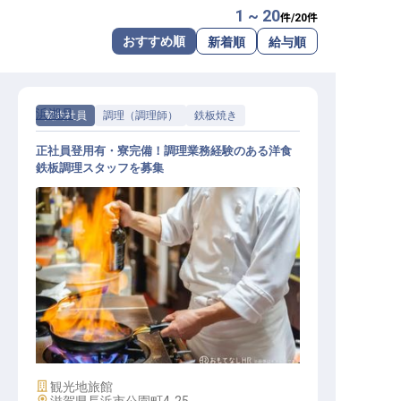
1 ~ 20
件/
20
件
転職サポートに申し込む
無料
おすすめ順
新着順
給与順
採用をお考えの企業様へ
浜湖月
契約社員
調理（調理師）
鉄板焼き
正社員登用有・寮完備！調理業務経験のある洋食
鉄板調理スタッフを募集
洋食鉄板調理
施設業態
観光地旅館
勤務地