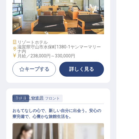
フロント
施設業態
リゾートホテル
滋賀県守山市水保町1380-1ヤンマーマリー
勤務地
ナ内
給与
月給／238,000円～
330,000円
キープする
詳しく見る
料亭旅館 やす井
正社員
宿泊
フロント
おもてなしの心で、新しい自分に出会う。安心の
寮完備で、心豊かな旅館生活を。