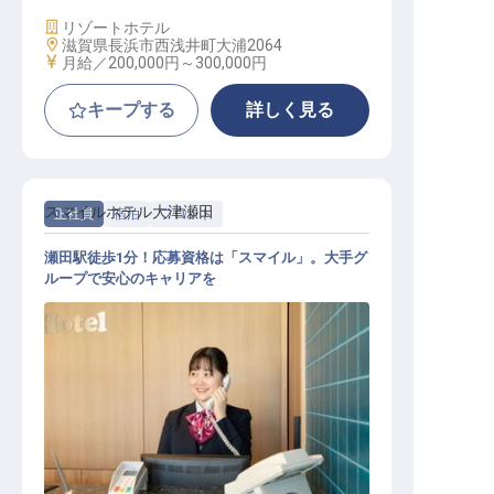
施設業態
リゾートホテル
勤務地
滋賀県長浜市西浅井町大浦2064
給与
月給／200,000円～
300,000円
キープする
詳しく見る
スマイルホテル大津瀬田
正社員
宿泊
フロント
瀬田駅徒歩1分！応募資格は「スマイル」。大手グ
ループで安心のキャリアを
フロントスタッフ│全国70施設以上
／研修充実／週休2日／残業月10h