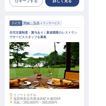
キープする
詳しく見る
ロテル・デュ・ラク
正社員
料飲
レストランサービス
住宅支援制度・賞与あり！新規開業のレストラン
でサービススタッフを募集
レストランサービス / 正社員
施設業態
リゾートホテル
勤務地
滋賀県長浜市西浅井町大浦2064
給与
月給／200,000円～
300,000円