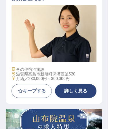
フロント│未経験OK／GW・夏季・
年末年始休暇／転勤なし／学歴不問
施設業態
その他宿泊施設
勤務地
滋賀県高島市新旭町深溝西釜520
給与
月給／230,000円～
300,000円
キープする
詳しく見る