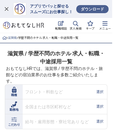
アプリでパッと探せる
ダウンロード
スムーズにお仕事探し！
ログイン
求人検索
転職相談
キープ
メニュー
求人・施設を探す
滋賀県
学歴不問のホテル 求人・転職・中途採用一覧
キープした求人
滋賀県 / 学歴不問のホテル 求人・転職・
中途採用一覧
就職・転職 合同説明会
おもてなしHRでは、滋賀県 / 学歴不問のホテル・旅
館などの宿泊業界のお仕事を多数ご紹介いたしま
おもてなしHRについて
す。
ご利用の流れ
フロント・料飲など
選択
職種
よくある質問
全国または市区町村など
選択
勤務地
ホテル・宿泊業界情報コラム
給与・雇用形態・寮社宅あり など
選択
こだわり