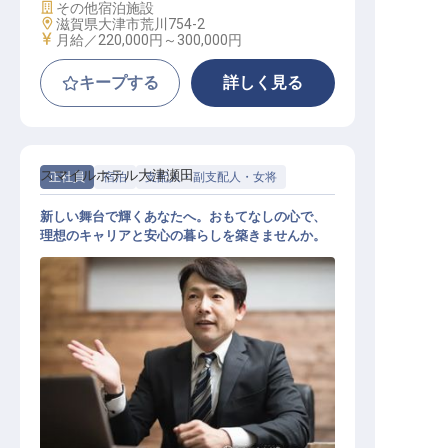
施設業態
その他宿泊施設
勤務地
滋賀県大津市荒川754-2
給与
月給／220,000円～
300,000円
キープする
詳しく見る
スマイルホテル大津瀬田
正社員
宿泊
支配人・副支配人・女将
新しい舞台で輝くあなたへ。おもてなしの心で、
理想のキャリアと安心の暮らしを築きませんか。
ホテル副支配人・マネージャー候補