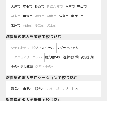
大津市
彦根市
長浜市
近江八幡市
草津市
守山市
栗東市
甲賀市
野洲市
湖南市
高島市
東近江市
米原市
蒲生郡
愛知郡
犬上郡
滋賀県の求人を業態で絞り込む
シティホテル
ビジネスホテル
リゾートホテル
ラグジュアリーホテル
観光地旅館
温泉地旅館
高級旅館
その他宿泊施設
運営・その他
滋賀県の求人をロケーションで絞り込む
温泉地
市街地
観光地
スキー場
リゾート地
滋賀県の求人を職種で絞り込む
求人を紹介してもらう
宿泊
料飲
調理（調理師）
客室
施設管理
ブライダル
管理部門・その他