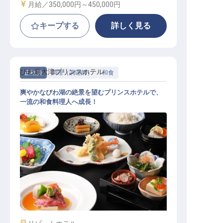
給与
月給／350,000円～
450,000円
キープする
詳しく見る
びわ湖大津プリンスホテル
正社員
調理（調理師）
和食
爽やかなびわ湖の絶景を望むプリンスホテルで、
一流の和食料理人へ成長！
和食調理│西武グループ／月8～9休
み／賞与約4カ月分／年収385万円可
施設業態