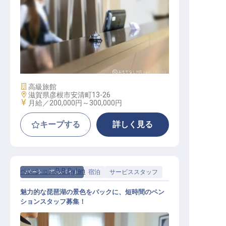
フロント
施設業態
高級旅館
勤務地
滋賀県彦根市安清町13-26
給与
月給／200,000円～
300,000円
キープする
詳しく見る
ペンションB.B.Dylan
パート・アルバイト
宿泊
サービススタッフ
魅力的な琵琶湖の景色をバックに、短時間のペン
ションスタッフ募集！