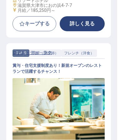
リゾートホテル
勤務地
滋賀県大津市におの浜4-7-7
給与
月給／185,250円～
キープする
詳しく見る
ロテル・デュ・ラク
正社員
調理（調理師）
フレンチ（洋食）
賞与・住宅支援制度あり！新規オープンのレスト
ランで活躍するチャンス！
フレンチ（洋食） / 正社員