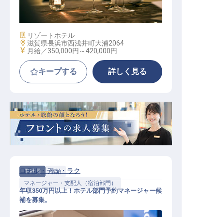
/ 正社員
施設業態
リゾートホテル
勤務地
滋賀県長浜市西浅井町大浦2064
給与
月給／350,000円～
420,000円
キープする
詳しく見る
ロテル・デュ・ラク
正社員
宿泊
マネージャー・支配人（宿泊部門）
年収350万円以上！ホテル部門予約マネージャー候
補を募集。