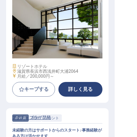
サービススタッフ / 正社員
施設業態
リゾートホテル
勤務地
滋賀県長浜市西浅井町大浦2064
給与
月給／200,000円～
キープする
詳しく見る
アクティプラザ琵琶
正社員
宿泊
フロント
未経験の方はサポートからのスタート♪事務経験が
ある方は活かせます